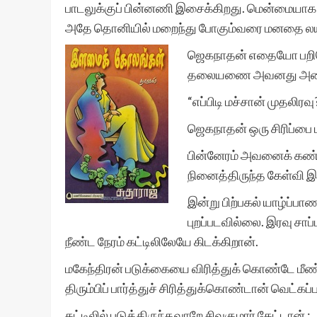
பாடலுக்குப் பின்னணி இசைக்கிறது. மென்மையாக ஆர
அதே தொனியில் மறைந்து போகும்வரை மனதை லயி
ஜெகநாதன் எதையோ பறிகொ
தலையணை அவனது அணைப்பி
“எப்பிடி மச்சான் முதலிரவ
ஜெகநாதன் ஒரு சிரிப்பை ம
பின்னேரம் அவனைக் கண்
நினைத்திருந்த கேள்வி இத
இன்று பிற்பகல் யாழ்ப்ப
புறப்படவில்லை. இரவு சாப்
நீண்ட நேரம் கட்டிலிலேயே கிடக்கிறான்.
மகேந்திரன் படுக்கையை விரித்துக் கொண்டே மீண
திரும்பிப் பார்த்துச் சிரித்துக்கொண்டான் வெ
கட்டிலில் படுத்திருந்தவாறே சிவகுமார் கேட்டான் :