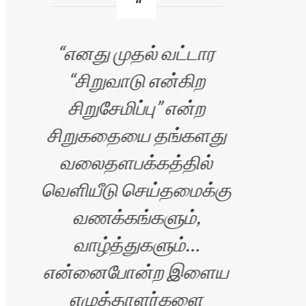
எனது முதல் வட்டார
உங
“சிறுவாடு என்கிற
மிக
சிறுசேமிப்பு” என்ற
சிறுகதையை தங்களது
உள
வலைதளபக்கத்தில்
த
வெளியீடு செய்தமைக்கு
நீ
வணக்கங்களும்,
எல
வாழ்த்துகளும்…
பிர
என்னைபோன்ற இளைய
படை
எழுத்தாளர்களை
வந்