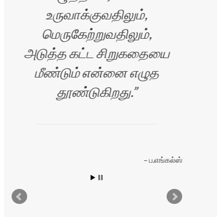
உருவாக்குவதிலும்,
ஆ
மெருகேற்றுவதிலும்,
அடுத்த கட்ட சிறுகதையை
மீண்டும் என்னை எழுத
தூண்டுகிறது.
ப.எங்கல்ஸ்