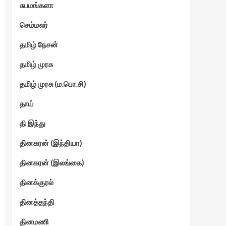
சுபமங்களா
செம்மலர்
தமிழ் நேசன்
தமிழ் முரசு
தமிழ் முரசு (ம.பொ.சி)
தாய்
தி இந்து
தினகரன் (இந்தியா)
தினகரன் (இலங்கை)
தினக்குரல்
தினத்தந்தி
தினமணி