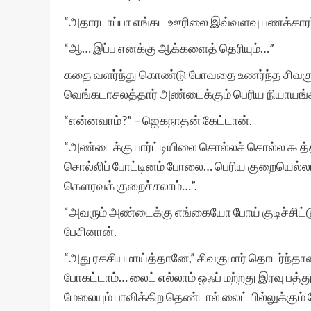
“அதாரடாப்பா எங்கட ஊரிலை இவ்வளவு பணக்காரர
“ஆ… இப்ப எனக்கு ஆக்களைத் தெரியும்…”
கதை வளர்ந்து கொண்டு போவதை உணர்ந்த சிவகும
வெங்கடாசலத்தார் அண்டைக்கும் பெரிய நியாயங்க
“என்னவாம்?” – ஜெகநாதன் கேட்டான்.
“அண்டைக்கு பார்ட்டியிலை சொல்லச் சொல்ல கூத்
சொல்லிப் போட்டினம் போலை… பெரிய குறையெல்லாம்
கௌரவக் குறைச்சலாம்…”.
“அவரும் அண்டைக்கு எங்கையோ போய் குடிச்சிட்
பேசினான்.
“அது ரகசியமாய்த்தானே,” சிவகுமார் தொடர்ந்தான்
போகட்டாம்… லைட் எல்லாம் ஒஃப் மற்றது இரவு ப
மேலையும் பாவிக்கிற தெண்டால் லைட் பில்லுக்கும் 