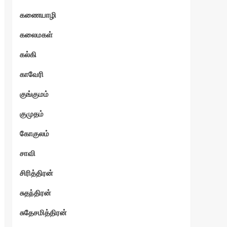
கணையாழி
ேகம்
கலைமகள்
கல்கி
காவேரி
குங்குமம்
குமுதம்
கோகுலம்
சாவி
சிரித்திரன்
சுதந்திரன்
சுதேசமித்திரன்