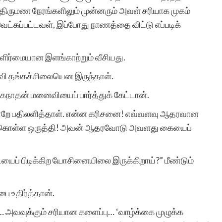
திருமண நேரங்களிலும் முன்னரும் அவள் சரியாக முகம்
ரா.நீலம
ட்கப்பட்டவள், இப்போது நாணத்தை விட்டு எப்படிக்
ுளிர்மையான இளங்காற்றும் வீசியது.
வி தங்கச்சிலையென இருந்தாள்.
கநாதன் மனைவியைப் பார்த்துக் கேட்டான்.
வாறே பதிலளித்தாள். என்ன கரிசனை! எவ்வளவு ஆதரவான
றை கொள்ள ஒருத்தி! அவன் ஆதரவோடு அவளது கையைப்
ையைப் பிடிக்கிற யோசினையிலை இருக்கிறாய்?” மீண்டும்
பை உதிர்த்தான்.
… அவவுக்கும் சரியான களைப்பு… ‘வாழ்க்கை முழுக்க