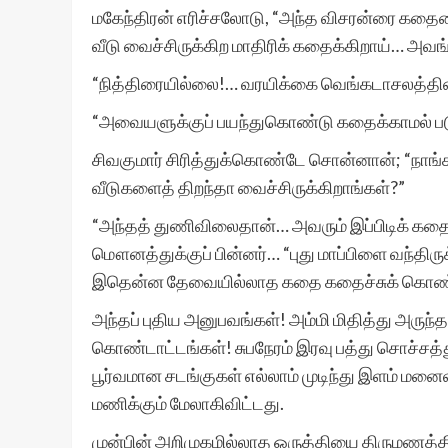
மகேந்திரன் எரிச்சலோடு, “அந்த விசரன்ரை கதைய
வீடு வைச்சிருக்கிற மாதிரிக் கதைக்கிறாய்… அவங
“நித்திரையில்லை!… வரயிக்கை வெங்கடாசலத்தின
“அவையளுக்குப் பயந்துகொண்டு கதைக்காமல் பட
சிவகுமார் சிரித்துக்கொண்டே சொன்னான்; “நாங
வீடுகளைத் திறந்தா வைச்சிருக்கிறாங்கள்?”
“அந்தத் துணிவிலைதான்… அவரும் இப்பிடிக் கதைக்
மௌனத்துக்குப் பின்னர்… “புது மாப்பிளை வந்திர
இதென்ன தேவையில்லாத கதை கதைச்சுக் கொண்டிரு
அந்தப் புதிய அனுபவங்கள்! அம்மி மிதித்து அருந
கொண்டாட்டங்கள்! சுபநேரம் இரவு பத்து சொச்சத்த
பூர்வமான சடங்குகள் எல்லாம் முடிந்து இளம்
மணிக்கும் மேலாகிவிட்டது.
முன்பின் அறிமுகமில்லாத ஒருத்தியை திருமணத்தி