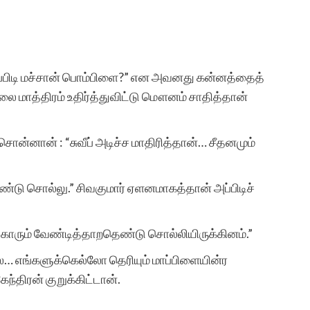
சுயமாக ஏற்படும்
 எப்பிடி மச்சான் பொம்பிளை?” என அவனது கன்னத்தைத்
எண்ணங்கள் தவிர
ுவலை மாத்திரம் உதிர்த்துவிட்டு மௌனம் சாதித்தான்
மனிதர்களுக்கு வாழ்க்கை
அனுபவங்கள் மூலம் நிறைய
சொன்னான் : “சுவீப் அடிச்ச மாதிரித்தான்… சீதனமும்
எண்ணங்களையும், மனதில்
் எண்டு சொல்லு.” சிவகுமார் ஏளனமாகத்தான் அப்பிடிச்
பதியும் அளவுக்கு சில
நினைவுகளையும்
காரும் வேண்டித்தாறதெண்டு சொல்லியிருக்கினம்.”
உண்டாக்குகிறது.
லை… எங்களுக்கெல்லோ தெரியும் மாப்பிளையின்ர
இவைகளை எழுத்து
ந்திரன் குறுக்கிட்டான்.
வடிவில் கொண்டு வர என்