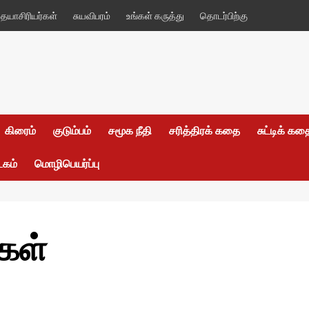
யாசிரியர்கள்
சுயவிபரம்
உங்கள் கருத்து
தொடர்பிற்கு
கிரைம்
குடும்பம்
சமூக நீதி
சரித்திரக் கதை
சுட்டிக் க
டகம்
மொழிபெயர்ப்பு
கள்