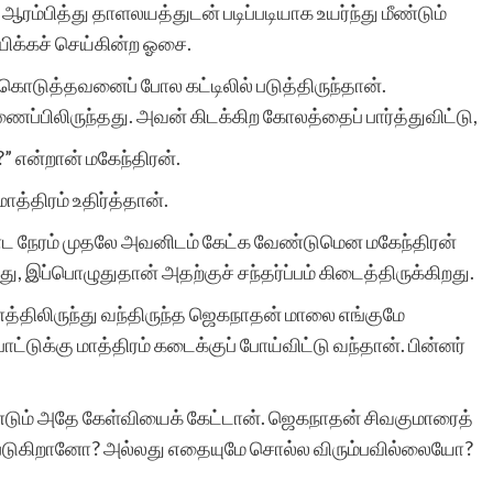
ம்பித்து தாளலயத்துடன் படிப்படியாக உயர்ந்து மீண்டும்
க்கச் செய்கின்ற ஓசை.
டுத்தவனைப் போல கட்டிலில் படுத்திருந்தான்.
லிருந்தது. அவன் கிடக்கிற கோலத்தைப் பார்த்துவிட்டு,
ு?” என்றான் மகேந்திரன்.
ாத்திரம் உதிர்த்தான்.
ட நேரம் முதலே அவனிடம் கேட்க வேண்டுமென மகேந்திரன்
ு, இப்பொழுதுதான் அதற்குச் சந்தர்ப்பம் கிடைத்திருக்கிறது.
ாணத்திலிருந்து வந்திருந்த ஜெகநாதன் மாலை எங்குமே
பாட்டுக்கு மாத்திரம் கடைக்குப் போய்விட்டு வந்தான். பின்னர்
்டும் அதே கேள்வியைக் கேட்டான். ஜெகநாதன் சிவகுமாரைத்
ட்கப்படுகிறானோ? அல்லது எதையுமே சொல்ல விரும்பவில்லையோ?