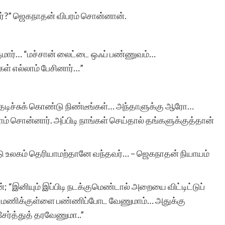
போன்ற சிலர்
்?” ஜெகநாதன் விபரம் சொன்னான்.
ஆசைப்படுவார்கள்.ஆனால்
தனியே நாட்குறிப்பு போல்
ார்… “மச்சான் லைட்டை ஒஃப் பண்ணுவம்…
ள் எல்லாம் பேசினார்…”
எழுதுவதை விட சில
கற்பனைகள் சேர்ந்த கதை
தடிச்சுக் கொண்டு நிண்டீங்கள்… அந்தாளுக்கு ஆரோ…
வடிவில் எழுத விழையும்
 சொன்னார். அப்பிடி நாங்கள் செய்தால் தங்களுக்குத்தான்
எனைப் போன்றவர்களுக்கு
ஆதரவு அளித்து ஒரு
டு உலகம் தெரியாமற்தானே வந்தவர்… – ஜெகநாதன் நியாயம்
இணையதள மேடை
; “இனியும் இப்பிடி நடக்குமெண்டால் அறையை விட்டிட்டுப்
அமைத்து தந்திருக்கும்
த்துமணிக்குள்ளை பண்ணிப்போட வேணுமாம்… அதுக்கு
‘சிறுகதை.காம்’ நிறுவனர்,
சேர்த்துத் தரவேணுமா..”