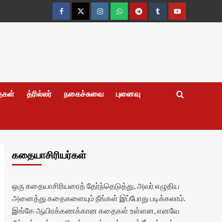
Facebook
Twitter
Instagram
Whatsapp
Telegram
Tumblr
YouTube
தைகள்
த்ரில்லர்
நகைச்சுவை
புனைவு
கதையாசிரியர்கள்
ஒரு கதையாசிரியரைத் தேர்ந்தெடுத்து, அவர் எழுதிய
அனைத்து கதைகளையும் நீங்கள் இப்போது படிக்கலாம்.
இங்கே ஆயிரக்கணக்கான கதைகள் உள்ளன, எனவே