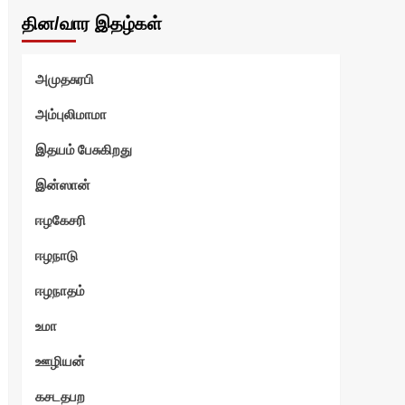
தின/வார இதழ்கள்
அமுதசுரபி
அம்புலிமாமா
இதயம் பேசுகிறது
இன்ஸான்
ஈழகேசரி
ஈழநாடு
ஈழநாதம்
உமா
ஊழியன்
கசடதபற