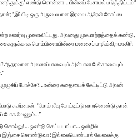
த்துக்கு’ எண்டு சொன்னா… பின்னப் பேசாமல் படுத்திட்டம்.”
ய்தான்; “இப்பிடி ஒரு அருமையான இரவை ஆரேன் கோட்டை
்ற உணர்வு முளைவிட்டது. அவனது முகமாற்றத்தைக் கண்டு,
ைகளுக்காக பொம்பிளையின்ரை மனசைப் பாதிக்கிற மாதிரி
்லி? ஆதரவான அணைப்பாலையும் அன்பான பேச்சாலையும்
.”
ிமுழுகிப் போச்சே?… உன்ரை கதையைக் கேட்டிட்டு அவன்
ோடு கூறினான். “போய் லீவு போட்டிட்டு வாறனெண்டு தான்
ுப் போக வேணும்…”
ு சொல்லு!… ஒண்டு செய்யடாப்பா… ஒன்றில்
ிசியை இஞ்சை கொண்டுவா! இல்லையெண்டால் வேலைக்கு