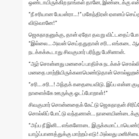
ஒண்டாயிருக்கிற நாங்கள் தானே, இண்டைக்கு என்ன
“நீ சரியான பேயன்ரா…!” மகேந்திரன் ஏளனம் செ
விடுவானே!”
ஜெகநாதனுக்கு, தான் ஏதோ தவறு விட்டதைப் போன
“இல்லை… அவன் செய்ததுதான் சரி… எங்கடை ஆச
நடக்கக்கூடாது சிவகுமார் பரிந்து பேசினான்.
“ஆர் சொன்னது மனசைப் பாதிச்சு நடக்கச் சொல
மனதை மாற்றியிருக்கலாமெண்டுதான் சொல்லுறன்
“சரி… சரி…! அந்தக் கதையைவிடு. இப்ப என்ன குட
நாளைக்கே ஊருக்கு ஓடப்போறான்!”
சிவகுமார் சொன்னதைக் கேட்டு ஜெகநாதன் சிரிப்ப
சொல்லிப் போட்டு வந்தனான்… நாளையிண்டைக்க
“அப்ப நீ இனி… எங்களோடை இருக்கமாட்டாயெண்ட
யாழ்ப்பாணத்துக்கு மாற்றம் எடு! அல்லது மன