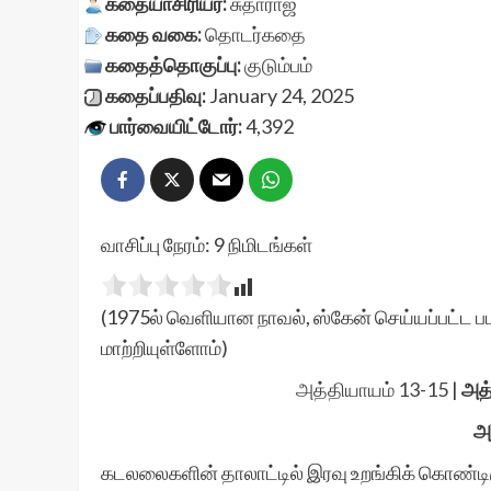
கதையாசிரியர்:
சுதாராஜ்
கதை வகை:
தொடர்கதை
கதைத்தொகுப்பு:
குடும்பம்
கதைப்பதிவு:
January 24, 2025
பார்வையிட்டோர்:
4,392
வாசிப்பு நேரம்:
9
நிமிடங்கள்
(1975ல் வெளியான நாவல், ஸ்கேன் செய்யப்பட்ட பட
மாற்றியுள்ளோம்)
அத்தியாயம் 13-15
|
அத்
அ
கடலலைகளின் தாலாட்டில் இரவு உறங்கிக் கொண்டிரு