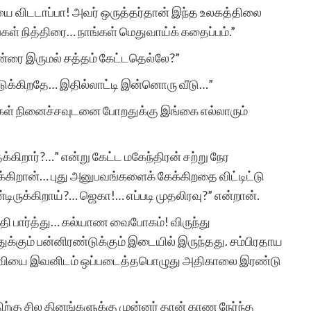
அதற்கு துணை இருப்போர்
ை விடடாப்பா! அவர் ஒருத்தர்தான் இந்த உலகத்திலை
்கள் நித்திரை… நாங்கள் மெதுவாய்க் கதைப்பம்.”
அத்துணை பேருக்கும் என்
்ரை இருமல் சத்தம் கேட்டதெல்லே?”
மனமார்ந்த நன்றிகள் பல.
ுக்கிறதே… இதில்லாட்டி இன்னொரு வீடு…”
அவர்கள் இப்பணியில்
்கள் நினைச்சவுடனை போறதுக்கு இங்கை எல்லாரும்
மேலும் பல உயர்வுகளையும்,
வெற்றிகளையும் அடைய
கிறார்?…” என்று கேட்ட மகேந்திரன் சற்று நேர
ுக்கிறான்… புது அனுபவங்களைக் கேக்கிறதை விட்டிட்டு
ஆண்டவனை
க்கிறாய்?… ஜெகா!… எப்படி முதலிரவு?” என்றான்.
வேண்டுகிறேன். எனது
்ததி பார்த்து… கல்யாண வைபோகம்! விருந்து
வாழ்த்துகள்.
ுக்கும் பன்னிரண்டுக்கும் இடையில் இருந்தது. சம்பிரதாய
 மனைவியை இவனிடம் ஒப்படைத்தபொழுது அதிகாலை இரண்டு
ற்கு சில தினங்களுக்கு முன்னர் தான் காண நேர்ந்த