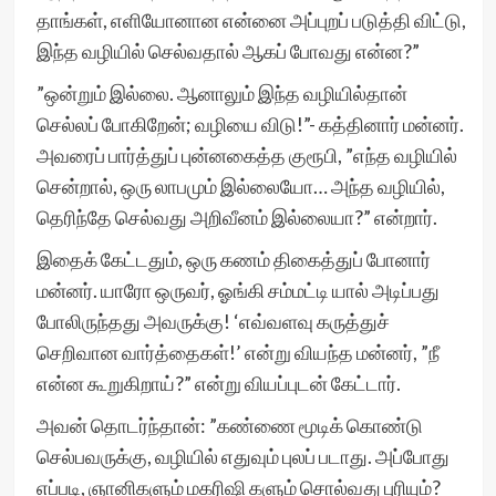
தாங்கள், எளியோனான என்னை அப்புறப் படுத்தி விட்டு,
இந்த வழியில் செல்வதால் ஆகப் போவது என்ன?”
”ஒன்றும் இல்லை. ஆனாலும் இந்த வழியில்தான்
செல்லப் போகிறேன்; வழியை விடு!”- கத்தினார் மன்னர்.
அவரைப் பார்த்துப் புன்னகைத்த குரூபி, ”எந்த வழியில்
சென்றால், ஒரு லாபமும் இல்லையோ… அந்த வழியில்,
தெரிந்தே செல்வது அறிவீனம் இல்லையா?” என்றார்.
இதைக் கேட்டதும், ஒரு கணம் திகைத்துப் போனார்
மன்னர். யாரோ ஒருவர், ஓங்கி சம்மட்டி யால் அடிப்பது
போலிருந்தது அவருக்கு! ‘எவ்வளவு கருத்துச்
செறிவான வார்த்தைகள்!’ என்று வியந்த மன்னர், ”நீ
என்ன கூறுகிறாய்?” என்று வியப்புடன் கேட்டார்.
அவன் தொடர்ந்தான்: ”கண்ணை மூடிக் கொண்டு
செல்பவருக்கு, வழியில் எதுவும் புலப் படாது. அப்போது
எப்படி, ஞானிகளும் மகரிஷி களும் சொல்வது புரியும்?