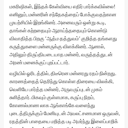
மகரிஷிகள், இந்தக் கேள்வியை எதிர் பார்க்கவில்லை!
எனினும், மன்னரின் சந்தேகத்தைப் போக்குவதற்கான
முயற்சியில் இறங்கினர். அனைவரும் ஒன்று கூடி,
தாங்கள் கற்றதையும் ஆராய்ந்ததையும் கொண்டு
விவாதித்த பிறகு ‘ஆத்ம தத்துவம்’ குறித்த தங்களது
கருத்துகளை மன்னருக்கு விளக்கினர். ஆனால்,
அதிலும் திருப்தியடையாத மன்னர், வருத்தத்துடன்
அரண் மனைக்குப் புறப்பட்டார்.
வழியில் ஓரிடத்தில், திடீரென மன்னரது ரதம் நின்றது.
காரணத்தைத் தெரிந்து கொள்ள திரையை விலக்கி,
வெளியே பார்த்த மன்னர், அருவருப்புடன் முகம்
சுளித்தார். மிகவும் குள்ளமாக, கருப்பு நிறம்,
கோணல்மாண லாக ஆங்காங்கே வளைந்து
புடைத்திருக்கும் மேனியுடன் அவலட்சணமான ஒருவன்,
ரதத்தின் பாதையை மறித்த படி அமர்ந்து இளைப்பாறிக்