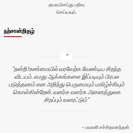
தயவு செய்து பதிவு
செய்யவும்.
நற்சான்றிதழ்
நன்றி!உண்மையில் வரவேற்க வேண்டிய சிறந்த
விடயம். எமது ஆக்கங்களை இப்படியும் பிரபல
படுத்தலாம் என அறிந்து பெருமையும் மகிழ்ச்சியும்
கொள்கின்றேன். வளர்க வளர்க அனைத்துலக
சிறப்பும் வளரட்டும்
பவானி சச்சிதானந்தன்