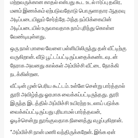
மற்றவருக்கான காதல் என்பது கூட உடல் ஈர்ப்பு தவிர,
மனம் இணக்கம் ஏற்படுவதோடு பொருளாதார ஆதரவு
அடிப்படையிலும் சேர்த்தே அந்த நம்பிக்கையின்
அடிப்படையில் உருவாவதாக நாம் புரிந்து கொள்ள
வேண்டியுள்ளது.
ஒரு நாள் மாலை வேளை பள்ளியிலிருந்து தன் வீட்டிற்கு
வருகிறான். வீடு பூட்டப்பட்டிருப்பதைக்கண்டவுடன்
நேராக அவனது கால்கள் அம்மிச்சி வீட்டை நோக்கி
நடக்கின்றன.
வீட்டின் முன் பெரிய கூட்டம். உள்ளே சென்று பார்த்தால்
தூரி அவிழ்த்து ஓரமாக வைக்கப்பட்டிருந்தது. தூரி
இருந்த இடத்தில் அம்மிச்சி உயிரற்ற உடலாய் படுக்க
வைக்கப்பட்டிருப்பது புரியாமல் பார்த்தவன்,
ஓடிச்சென்று தூங்குவதாக நினைத்து எழுப்புகிறான்.
“அம்மிச்சி நான் மணி வந்திருக்கறேன். இங்க ஏன்