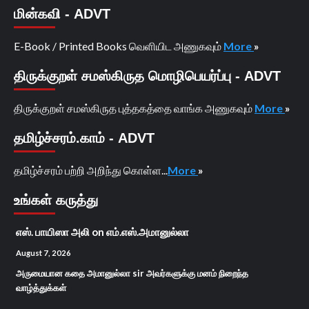
மின்கவி - ADVT
E-Book / Printed Books வெளியிட அணுகவும்
More
»
திருக்குறள் சமஸ்கிருத மொழிபெயர்ப்பு - ADVT
திருக்குறள் சமஸ்கிருத புத்தகத்தை வாங்க அணுகவும்
More
»
தமிழ்ச்சரம்.காம் - ADVT
தமிழ்ச்சரம் பற்றி அறிந்து கொள்ள...
More
»
உங்கள் கருத்து
எஸ். பாயிஸா அலி
on
எம்.எஸ்.அமானுல்லா
August 7, 2026
அருமையான கதை அமானுல்லா sir அவர்களுக்கு மனம் நிறைந்த
வாழ்த்துக்கள்