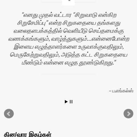
எனது முதல் வட்டார “சிறுவாடு என்கிற
சிறுசேமிப்பு” என்ற சிறுகதையை தங்களது
வலைதளபக்கத்தில் வெளியீடு செய்தமைக்கு
வணக்கங்களும், வாழ்த்துகளும்…என்னைபோன்ற
இளைய எழுத்தாளர்களை உருவாக்குவதிலும்,
மெருகேற்றுவதிலும், அடுத்த கட்ட சிறுகதையை
மீண்டும் என்னை எழுத தூண்டுகிறது.
ப.எங்கல்ஸ்
தின/வார இதழ்கள்