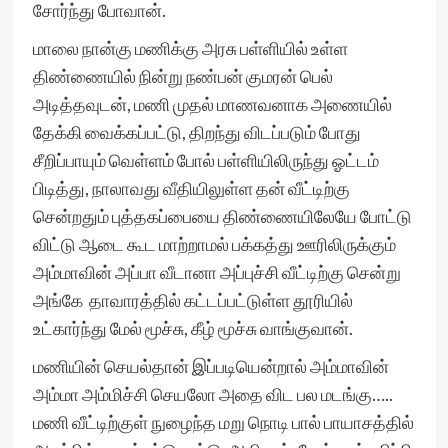
சோர்ந்து போவான்.
மாலை நான்கு மணிக்கு அரசு பள்ளியில் உள்ள
திண்ணையில் நின்று நண்பன் குமரன் பெல்
அடித்தவுடன், மணி முதல் மாணவனாக அணையில்
தேக்கி வைக்கப்பட்டு, திறந்து விடப்படும் போது
சீறிப்பாயும் வெள்ளம் போல் பள்ளியிலிருந்து ஓட்டம்
பிடித்து, நாலாவது வீதியிலுள்ள தன் வீட்டிற்கு
சென்றதும் புத்தகப்பையை திண்ணையிலேயே போட்டு
விட்டு ஆடை கூட மாற்றாமல் பக்கத்து ஊரிலிருக்கும்
அம்மாவின் அப்பா வீடானா அப்புச்சி வீட்டிற்கு சென்று
அங்கே தாவாரத்தில் கட்டப்பட்டுள்ள தூரியில்
உட்கார்ந்து மேல் மூச்சு, கீழ் மூச்சு வாங்குவான்.
மணியின் செயல்தான் இப்படியென்றால் அம்மாவின்
அம்மா அம்மிச்சி செயலோ அதை விட பல மடங்கு…..
மணி வீட்டிற்குள் நுழைந்த மறு நொடி பால் பாயாசத்தில்