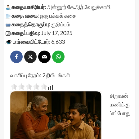
கதையாசிரியர்:
அன்னூர் கே.ஆர்.வேலுச்சாமி
கதை வகை:
ஒரு பக்கக் கதை
கதைத்தொகுப்பு:
குடும்பம்
கதைப்பதிவு:
July 17, 2025
பார்வையிட்டோர்:
6,633
வாசிப்பு நேரம்:
2
நிமிடங்கள்
சிறுவன்
மணிக்கு
‘எப்போது