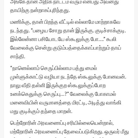
அங்கே தான் அதிக நாட்டம் வரும் என்பது அவனது
தாயிற்கு நன்றாகப்புரிந்தது.
மணிக்கு, தான் பிறந்த வீட்டில் எல்லாமே மாற்றாகவே
நடந்தது. “பழைய சோறு தான் இருக்கு. குடிச்சாக்குடி.
இல்லேன்னா பசியோடயே ஸ்கூலுக்கு போ….” கூலி
வேலைக்கு சென்று குடும்பத்தைக்காப்பாற்றும் தாய்
சாந்தி.
“நானெல்லாம் செருப்பில்லாம பத்து மைல்
முள்ளுக்காட்டு வழியா நடந்தே ஸ்கூலுக்கு போனவன்.
நாலு வீதி தள்ளி இருக்குற ஸ்கூலுக்குப்போற
உனக்கெதுக்கு செருப்பு…?” வேலைக்கு போகாமல்
மனைவியின் வருமானத்தை மிரட்டி, அடித்து வாங்கி
மது குடிக்கும் தந்தை மாறன்.
பெற்றோரின் அரவணைப்பு சரியில்லையென்றால்,
மற்றோரின் அரவணைப்பு தேவைப்படுகிறது. ஒருவர் மீது