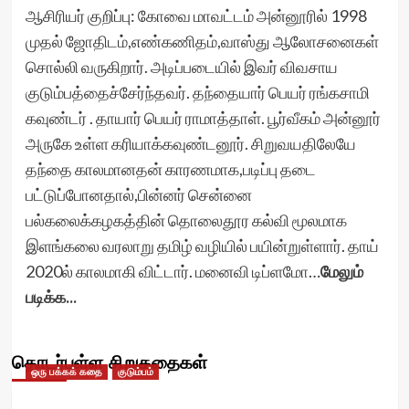
ஆசிரியர் குறிப்பு: கோவை மாவட்டம் அன்னூரில் 1998
முதல் ஜோதிடம்,எண்கணிதம்,வாஸ்து ஆலோசனைகள்
சொல்லி வருகிறார். அடிப்படையில் இவர் விவசாய
குடும்பத்தைச்சேர்ந்தவர். தந்தையார் பெயர் ரங்கசாமி
கவுண்டர் . தாயார் பெயர் ராமாத்தாள். பூர்வீகம் அன்னூர்
அருகே உள்ள கரியாக்கவுண்டனூர். சிறுவயதிலேயே
தந்தை காலமானதன் காரணமாக,படிப்பு தடை
பட்டுப்போனதால்,பின்னர் சென்னை
பல்கலைக்கழகத்தின் தொலைதூர கல்வி மூலமாக
இளங்கலை வரலாறு தமிழ் வழியில் பயின்றுள்ளார். தாய்
2020ல் காலமாகி விட்டார். மனைவி டிப்ளமோ…
மேலும்
படிக்க...
தொடர்புள்ள சிறுகதைகள்
ஒரு பக்கக் கதை
குடும்பம்