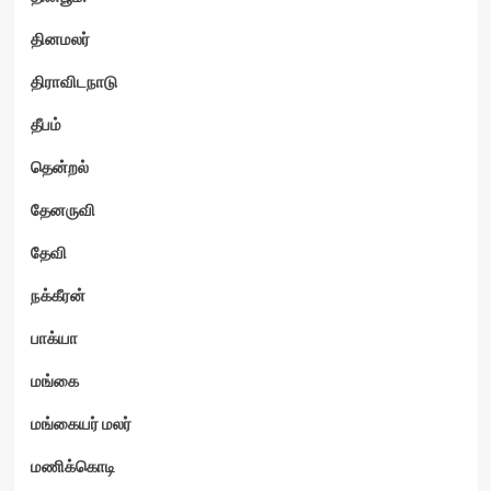
தினமலர்
திராவிடநாடு
தீபம்
தென்றல்
தேனருவி
தேவி
நக்கீரன்
பாக்யா
மங்கை
மங்கையர் மலர்
மணிக்கொடி