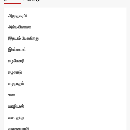
அமுதசுரபி
ம்
அம்புலிமாமா
இதயம் பேசுகிறது
இன்ஸான்
ஈழகேசரி
ஈழநாடு
ஈழநாதம்
உமா
ஊழியன்
கசடதபற
கணையாழி