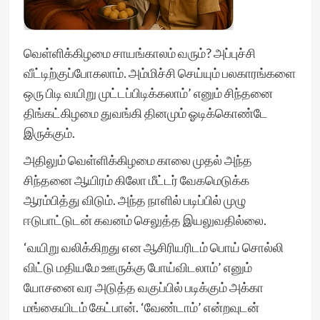
வெள்ளிக்கிழமை சாயங்காலம் வரும்? அப்புச்சி
வீட்டிற்குப்போகலாம். அம்மிச்சி செய்யும் பலகாரங்களை
ஒரு பிடி வயிறு முட்டப்பிடிக்கலாம்’ எனும் சிந்தனை
திங்கட்கிழமை துவங்கி தினமும் ஓடிக்கொண்டே
இருக்கும்.
அதிலும் வெள்ளிக்கிழமை காலை முதல் அந்த
சிந்தனை ஆயிரம் கிலோ மீட்டர் வேகமெடுக்க
ஆரம்பித்து விடும். அந்த நாளில் படிப்பில் முழு
ஈடுபாட்டுடன் கவனம் செலுத்த இயலுவதில்லை.
‘வயிறு வலிக்கிறது என ஆசிரியரிடம் பொய் சொல்லி
விட்டு மதியமே ஊருக்கு போய்விடலாம்’ எனும்
யோசனை வர அடுத்த வகுப்பில் படிக்கும் அக்கா
மங்கையிடம் கேட்பான். ‘வேண்டாம்’ என்றவுடன்