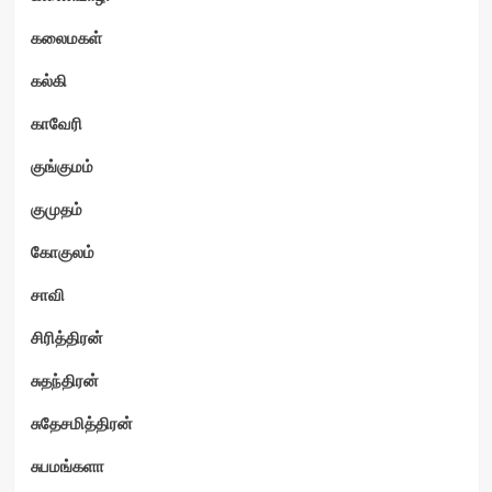
கலைமகள்
கல்கி
காவேரி
குங்குமம்
குமுதம்
கோகுலம்
சாவி
சிரித்திரன்
சுதந்திரன்
சுதேசமித்திரன்
சுபமங்களா