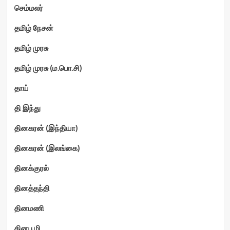
செம்மலர்
தமிழ் நேசன்
தமிழ் முரசு
தமிழ் முரசு (ம.பொ.சி)
தாய்
தி இந்து
தினகரன் (இந்தியா)
தினகரன் (இலங்கை)
தினக்குரல்
தினத்தந்தி
தினமணி
தினபூமி