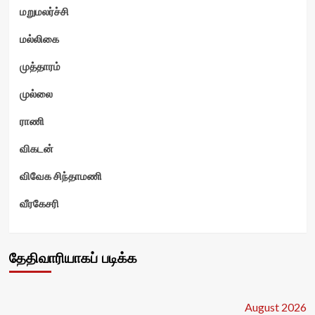
மறுமலர்ச்சி
மல்லிகை
முத்தாரம்
முல்லை
ராணி
விகடன்
விவேக சிந்தாமணி
வீரகேசரி
தேதிவாரியாகப் படிக்க
August 2026