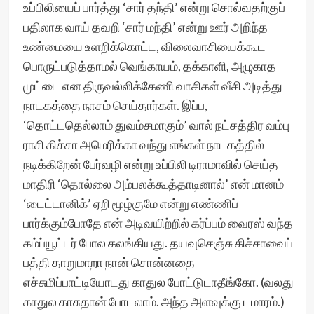
உப்பிலியைப் பார்த்து ‘சார் தந்தி’ என்று சொல்வதற்குப்
பதிலாக வாய் தவறி ‘சார் மந்தி’ என்று ஊர் அறிந்த
உண்மையை உளறிக்கொட்ட, விலைவாசியைக்கூட
பொருட்படுத்தாமல் வெங்காயம், தக்காளி, அழுகாத
முட்டை என திருவல்லிக்கேணி வாசிகள் வீசி அடித்து
நாடகத்தை நாசம் செய்தார்கள். இப்ப,
‘தொட்டதெல்லாம் துவம்சமாகும்’ வால் நட்சத்திர வம்பு
ராசி கிச்சா அமெரிக்கா வந்து எங்கள் நாடகத்தில்
நடிக்கிறேன் பேர்வழி என்று உப்பிலி டிராமாவில் செய்த
மாதிரி ‘தொல்லை அம்பலக்கூத்தாடினால்’ என் மானம்
‘டைட்டானிக்’ ஏறி மூழ்குமே என்று எண்ணிப்
பார்க்கும்போதே என் அடிவயிற்றில் கர்ப்பம் வைரஸ் வந்த
கம்ப்யூட்டர் போல கலங்கியது. தயவுசெஞ்சு கிச்சாவைப்
பத்தி தாறுமாறா நான் சொன்னதை
எச்சுமிப்பாட்டியோடது காதுல போட்டுடாதீங்கோ. (வலது
காதுல காசுதான் போடலாம். அந்த அளவுக்கு டமாரம்.)