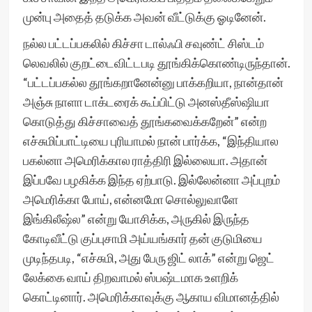
முன்பு அதைத் தடுக்க அவன் வீட்டுக்கு ஓடினேன்.
நல்ல பட்டப்பகலில் கிச்சா டால்ஃபி சவுண்ட் சிஸ்டம்
லெவலில் குறட்டைவிட்டபடி தூங்கிக்கொண்டிருந்தான்.
“பட்டப்பகல்ல தூங்கறானேன்னு பாக்கறியா, நான்தான்
அஞ்சு நாளா டாக்டரைக் கூப்பிட்டு அனஸ்தீஸ்ஷியா
கொடுத்து கிச்சாவைத் தூங்கவைக்கறேன்” என்ற
எச்சுமிப்பாட்டியை புரியாமல் நான் பார்க்க, “இந்தியால
பகல்னா அமெரிக்கால ராத்திரி இல்லையா. அதான்
இப்பவே பழகிக்க இந்த ஏற்பாடு. இல்லேன்னா அப்புறம்
அமெரிக்கா போய், என்னமோ சொல்லுவாளே
இங்கிலீஷ்ல” என்று யோசிக்க, அருகில் இருந்த
கோடிவீட்டு குப்புசாமி அய்யங்கார் தன் குடுமியை
முடிந்தபடி, “எச்சுமி, அது பேரு ஜிட் லாக்” என்று ஜெட்
லேக்கை வாய் திறவாமல் ஸ்பஷ்டமாக உளறிக்
கொட்டினார். அமெரிக்காவுக்கு ஆகாய விமானத்தில்