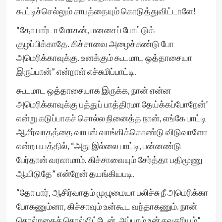
கூட்டிச்செல்லும் சாபத்தையும் கொடுத்துவிட்டாளே!
“தோ பார்டா மோகன், மனசைப் போட்டுக்
குழப்பிக்காதே. கிச்சாவை அழைச்சுண்டு போ
அமெரிக்காவுக்கு. உனக்கும் கூடமாட ஒத்தாசையா
இருப்பான்” என்றாள் எச்சுமிப்பாட்டி.
கூடமாட ஒத்தாசையாக இருக்க, நான் என்ன
அமெரிக்காவுக்கு பத்துப் பாத்திரமா தேய்க்கப்போறேன்’
என்று கடுப்பாகச் சொல்ல நினைத்த நான், எங்கே பாட்டி
ஆசீர்வாதத்தை வாபஸ் வாங்கிக்கொண்டு விடுவாளோ
என்ற பயத்தில், “அது இல்லை பாட்டி, பன்னண்டு
பேர்தான் வரலாமாம். கிச்சாவையும் சேர்த்தா பதிமூணு
ஆயிடுதே” என்றேன் தயங்கியபடி.
“தோ பார், ஆசிர்வாதம் முழுமையா பலிச்சு நீ அமெரிக்கா
போகணும்னா, கிச்சாவும் உன்கூட வந்தாகணும். நான்
சொல்றதைச் சொல்லிட்டேன். அப்புறம் உன் சவுகரியம்”