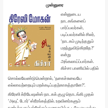
முன்னுரை
என்னுடைய
நாடகங்களைப்
பார்ப்பவர்கள்,
படிப்பவர்களில் சிலர்,
‘நாடகம் முடிந்ததும்
மறந்துவிடுகிறதே?’
என்று
அங்கலாய்ப்பார்கள்.
கிச்சா பாணியில் பதில்
சொல்லவேண்டுமென்றால், ‘நகைச்சுவையே
எல்லாவற்றையும் மறக்கடிப்பதற்காகத்தானே?’.
கிரேஸி க்ரியேஷன்ஸ் நாடகக் குழு தொடங்கி முதல்
‘அவுட் டோர்’ ஸ்ரீரங்கத்தில். உறவினர்களும்
நண்பர்களும் ஸ்ரீரங்கம் வரை ரயில் கூடவே ஓடிவந்து