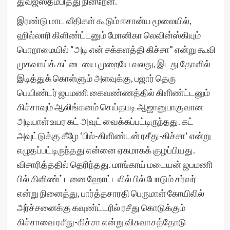
துவஜஸ்தம்பித்து நின்றேன்.
இரண்டு மாட வீதிகள் கூடும் ஈசான்ய மூலையில்,
ஹில்லாரி கிளிண்ட்டனும் மோனிகா லெவின்ஸ்கியும்
பொறாமையில் “அடி என் சக்களத்தி கிச்சா” என்று கூவி
முகவாய்க் கட்டையை முறையே வலது, இடது தோளில்
இடித்துக் கொள்ளும் அளவுக்கு, பஜார் தெரு
பெயிண்டர் ஜபமணி கைவண்ணத்தில் கிளிண்ட்டனும்
கிச்சாவும் ஆலிங்கனம் செய்தபடி ஆஜானுபாகுவான
அடியாள் உயர கட் அவுட் வைக்கப்பட்டிருந்தது. கட்
அவுட்டுக்கு கீழே ‘பில்-கிளிண்டன் ரசீது-கிச்சா’ என்று
எழுதப்பட்டிருந்தது என்னை ஏகமாகக் குழப்பியது.
விசாரித்ததில் தெரிந்தது. மாங்காய் மடையன் ஜபமணி
பில் கிளிண்ட்டனை ஹோட்டலில் பில் போடும் சர்வர்
என்று நினைத்து, பார்த்தசாரதி பெருமாள் கோயிலில்
அர்ச்சனைக்கு கவுண்ட்டரில் ரசீது கொடுக்கும்
கிச்சாவை ரசீது-கிச்சா என்று விசுவாசத்தோடு