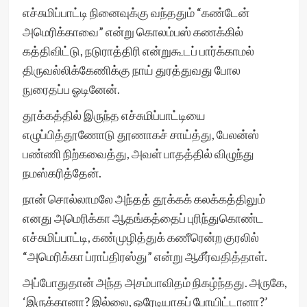
எச்சுமிப்பாட்டி நினைவுக்கு வந்ததும் “கண்டேன்
அமெரிக்காவை” என்று கொலம்பஸ் கணக்கில்
கத்திவிட்டு, நடுராத்திரி என்றுகூடப் பார்க்காமல்
திருவல்லிக்கேணிக்கு நாய் துரத்துவது போல
நுரைதப்ப ஓடினேன்.
தூக்கத்தில் இருந்த எச்சுமிப்பாட்டியை
எழுப்பித்தூணோடு தூணாகச் சாய்த்து, பேலன்ஸ்
பண்ணி நிற்கவைத்து, அவள் பாதத்தில் விழுந்து
நமஸ்கரித்தேன்.
நான் சொல்லாமலே அந்தத் தூக்கக் கலக்கத்திலும்
எனது அமெரிக்கா ஆதங்கத்தைப் புரிந்துகொண்ட
எச்சுமிப்பாட்டி, கண்முழித்துக் கணீரென்ற குரலில்
“அமெரிக்கா ப்ராப்திரஸ்து” என்று ஆசீர்வதித்தாள்.
அப்போதுதான் அந்த அசம்பாவிதம் நிகழ்ந்தது. அருகே,
‘இருக்கானா? இல்லை, ஒரேடியாகப் போயிட்டானா?’