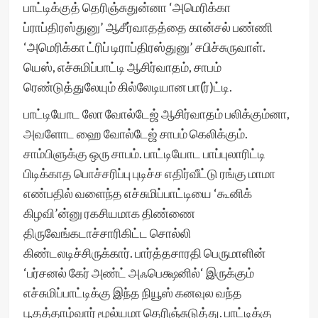
பாட்டிக்குத் தெரிஞ்சுதுன்னா ‘அமெரிக்கா
ப்ராப்திரஸ்துனு’ ஆசீர்வாதத்தை கான்சல் பண்ணி
‘அமெரிக்கா ட்ரிப் டிராப்திரஸ்துனு’ சபிச்சுருவாள்.
யெஸ், எச்சுமிப்பாட்டி ஆசிர்வாதம், சாபம்
ரெண்டுத்துலேயும் கில்லேடியான பா(ர்)ட்டி.
பாட்டியோட லோ வோல்டேஜ் ஆசிர்வாதம் பலிக்கும்னா,
அவளோட ஹை வோல்டேஜ் சாபம் கெலிக்கும்.
சாம்பிளுக்கு ஒரு சாபம். பாட்டியோட பாப்புலாரிட்டி
பிடிக்காத பொச்சரிப்பு புடிச்ச எதிர்வீட்டு ரங்கு மாமா
எண்பதில் வளைந்த எச்சுமிப்பாட்டியை ‘கூனிக்
கிழவி’ன்னு ரகசியமாக திண்ணை
திருவேங்கடாச்சாரிகிட்ட சொல்லி
கிண்டலடிச்சிருக்கார். பார்த்தசாரதி பெருமாளின்
‘பர்சனல் கேர் அண்ட் அஃபெக்ஷனில்‘ இருக்கும்
எச்சுமிப்பாட்டிக்கு இந்த நியூஸ் கனவுல வந்த
பூதத்தாழ்வார் மூல்யமா தெரிஞ்சுடுத்து. பாட்டிக்கு