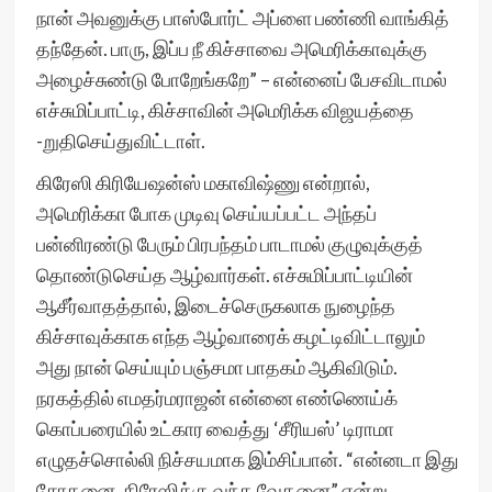
நான் அவனுக்கு பாஸ்போர்ட் அப்ளை பண்ணி வாங்கித்
தந்தேன். பாரு, இப்ப நீ கிச்சாவை அமெரிக்காவுக்கு
அழைச்சுண்டு போறேங்கறே” – என்னைப் பேசவிடாமல்
எச்சுமிப்பாட்டி, கிச்சாவின் அமெரிக்க விஜயத்தை
-றுதிசெய்துவிட்டாள்.
கிரேஸி கிரியேஷன்ஸ் மகாவிஷ்ணு என்றால்,
அமெரிக்கா போக முடிவு செய்யப்பட்ட அந்தப்
பன்னிரண்டு பேரும் பிரபந்தம் பாடாமல் குழுவுக்குத்
தொண்டுசெய்த ஆழ்வார்கள். எச்சுமிப்பாட்டியின்
ஆசீர்வாதத்தால், இடைச்செருகலாக நுழைந்த
கிச்சாவுக்காக எந்த ஆழ்வாரைக் கழட்டிவிட்டாலும்
அது நான் செய்யும் பஞ்சமா பாதகம் ஆகிவிடும்.
நரகத்தில் எமதர்மராஜன் என்னை எண்ணெய்க்
கொப்பரையில் உட்கார வைத்து ‘சீரியஸ்’ டிராமா
எழுதச்சொல்லி நிச்சயமாக இம்சிப்பான். “என்னடா இது
சோதனை, கிரேஸிக்கு வந்த வேதனை” என்று