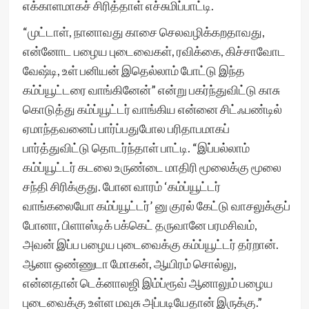
எக்காளமாகச் சிரித்தாள் எச்சுமிப்பாட்டி.
“முட்டாள், நானாவது காசை செலவழிக்கறதாவது,
என்னோட பழைய புடைவைகள், ரவிக்கை, கிச்சாவோட
வேஷ்டி, உள் பனியன் இதெல்லாம் போட்டு இந்த
கம்ப்யூட்டரை வாங்கினேன்” என்று பகர்ந்துவிட்டு காசு
கொடுத்து கம்ப்யூட்டர் வாங்கிய என்னை சிட்ஃபண்டில்
ஏமாந்தவனைப் பார்ப்பதுபோல பரிதாபமாகப்
பார்த்துவிட்டு தொடர்ந்தாள் பாட்டி. “இப்பல்லாம்
கம்ப்யூட்டர் கடலை உருண்டை மாதிரி மூலைக்கு மூலை
சந்தி சிரிக்குது. போன வாரம் ‘கம்ப்யூட்டர்
வாங்கலையோ கம்ப்யூட்டர்’ னு குரல் கேட்டு வாசலுக்குப்
போனா, பிளாஸ்டிக் பக்கெட் தருவானே பரமசிவம்,
அவன் இப்ப பழைய புடைவைக்கு கம்ப்யூட்டர் தர்றான்.
ஆனா ஒண்ணுடா மோகன், ஆயிரம் சொல்லு,
என்னதான் டெக்னாலஜி இம்ப்ரூவ் ஆனாலும் பழைய
புடைவைக்கு உள்ள மவுசு அப்படியேதான் இருக்கு.”