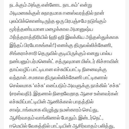
நடக்கும் அங்கு என்னோட நாடகம்’ என்று
அடிமனசுக்குள் சுநாதமாக ஈனஸ்வரத்தில் நான்
புலம்பிக்கொண்டிருந்த ஒரு பிரபஞ்சமே நடுங்கும்
மூர்த்தண்யமான மழைக்கால அமானுஷ்ய
அர்த்தராத்திரியில் (ஹி ஹி இலக்கிய அந்தஸ்துக்காக
இந்தப் பிரயோகங்கள்!) எனக்கு திருவல்லிக்கேணி,
சிங்கராச்சாரி தெருவில் குடியிருக்கும் எனது பால்ய
நண்பனும் பர்மனென்ட் சத்ருவுமான மிஸ்டர் கிச்சாவின்
தாய்வழிப் பாட்டியான எச்சுமிப்பாட்டி நினைவுக்கு
வந்தாள். சமகால திருவல்லிக்கேணி பாட்டிகளால்
செல்லமாக ‘எச்சு’ எனப்படும் அவளுக்கு நாக்கில் ‘சச்சு’
(சரஸ்வதி). இதனால் நிறைவேறாத ஆசை உள்ளவர்கள்
எச்சுமிப்பாட்டியின் ஆணிக்கால் பாதத்தில்
சாஷ்டாங்கமாக விழுந்து நமஸ்காரம் செய்து,
ஆசிர்வாதம் வாங்கினால் போதும். இன்டர்நெட்,
ஈமெயில் வேகத்தில் பாட்டியின் ஆசிர்வாதம் பலித்து,