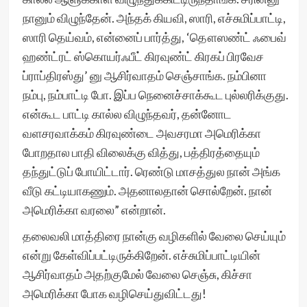
நானும் விழுந்தேன். அந்தக் கியவி, ஸாரி, எச்சுமிப்பாட்டி,
ஸாரி தெய்வம், என்னைப் பார்த்து, ‘தௌஸண்ட் ஃபைவ்
ஹண்ட்ரட் ஸ்கொயர்ஃபீட் கிரவுண்ட் கிரகப் பிரவேச
ப்ராப்திரஸ்து’ னு ஆசிர்வாதம் செஞ்சாங்க. நம்பினா
நம்பு, நம்பாட்டி போ. இப்ப நெனைச்சாக்கூட புல்லரிக்குது.
என்கூட பாட்டி கால்ல விழுந்தவர், தன்னோட
வளசரவாக்கம் கிரவுண்டை அவசரமா அமெரிக்கா
போறதால பாதி விலைக்கு வித்து, பத்திரத்தையும்
தந்துட்டுப் போயிட்டார். ரெண்டு மாசத்துல நான் அங்க
வீடு கட்டியாகணும். அதனாலதான் சொல்றேன். நான்
அமெரிக்கா வரலை” என்றான்.
தலைவலி மாத்திரை நான்கு வழிகளில் வேலை செய்யும்
என்று கேள்விப்பட்டிருக்கிறேன். எச்சுமிப்பாட்டியின்
ஆசிர்வாதம் அதற்குமேல் வேலை செஞ்சு, கிச்சா
அமெரிக்கா போக வழிசெய்துவிட்டது!