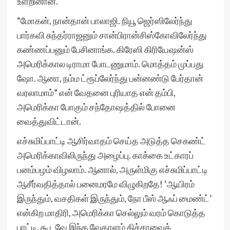
உளறினான்.
“மோகன், நான்தான் பாலாஜி. நியூ ஜெர்ஸிலேர்ந்து
பார்கவி சுந்தர்ராஜனும் சான்பிரான்சிஸ்கோவிலேர்ந்து
கண்ணப்பனும் பேசினாங்க. கிரேஸி கிரியேஷன்ஸ்
அமெரிக்கால டிராமா போடணுமாம். மொத்தம் முப்பது
ஷோ. ஆனா, நம்ம ட்ரூப்லேர்ந்து பன்னண்டு பேர்தான்
வரலாமாம்” என் வேதனை புரியாத என் தம்பி,
அமெரிக்கா போகும் சந்தோஷத்தில் போனை
வைத்துவிட்டான்.
எச்சுமிப்பாட்டி ஆசிர்வாதம் செய்த அடுத்த செகண்ட்
அமெரிக்காவிலிருந்து அழைப்பு. காக்கை உட்காரப்
பனம்பழம் விழலாம். ஆனால், அருள்மிகு எச்சுமிப்பாட்டி
ஆசீர்வதித்தால் பனைமரமே விழுகிறதே! ‘ஆயிரம்
இருந்தும், வசதிகள் இருந்தும், நோ பீஸ் ஆஃப் மைண்ட்’
என்கிற மாதிரி, அமெரிக்கா செல்லும் வரம் கொடுத்த
பாட்டி, கூடவே இந்த வேதாளம் கிச்சாவைக்