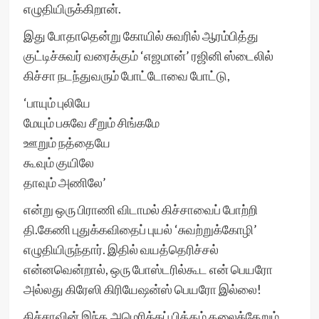
எழுதியிருக்கிறான்.
இது போதாதென்று கோயில் சுவரில் ஆரம்பித்து
குட்டிச்சுவர் வரைக்கும் ‘எஜமான்’ ரஜினி ஸ்டைலில்
கிச்சா நடந்துவரும் போட்டோவை போட்டு,
‘பாயும் புலியே
மேயும் பசுவே சீறும் சிங்கமே
ஊறும் நத்தையே
கூவும் குயிலே
தாவும் அணிலே’
என்று ஒரு பிராணி விடாமல் கிச்சாவைப் போற்றி
தி.கேணி புதுக்கவிதைப் புயல் ‘சுவற்றுக்கோழி’
எழுதியிருந்தார். இதில் வயத்தெரிச்சல்
என்னவென்றால், ஒரு போஸ்டரில்கூட என் பெயரோ
அல்லது கிரேஸி கிரியேஷன்ஸ் பெயரோ இல்லை!
கிச்சாவின் இந்த அமெரிக்கப் பித்தம் தலைக்கேறும்