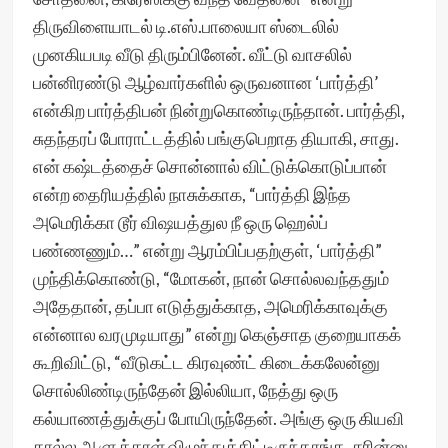
திருவிளையாடல் டி.எஸ்.பாலையா ஸ்டைலில்
முனகியபடி வீடு திரும்பினேன். வீட்டு வாசலில்
பன்னிரண்டு ஆழ்வார்களில் ஒருவனான ‘பார்த்தி’
என்கிற பார்த்திபன் நின்றுகொண்டிருந்தான். பார்த்தி,
சுதந்தரப் போராட்டத்தில் பங்குபெறாத தியாகி, சாது.
என் கஷ்டத்தைச் சொன்னால் விட்டுக்கொடுப்பான்
என்ற தைரியத்தில் நாசுக்காக, “பார்த்தி இந்த
அமெரிக்கா டூர் விஷயத்துல நீ ஒரு ஹெல்ப்
பண்ணணும்…” என்று ஆரம்பிப்பதற்குள், ‘பார்த்தி”
முந்திக்கொண்டு, “மோகன், நான் சொல்லவந்ததும்
அதேதான், தப்பா எடுத்துக்காத, அமெரிக்காவுக்கு
என்னால வரமுடியாது” என்று கெஞ்சாத குறையாகக்
கூறிவிட்டு, “வீடுகட்ட கிரவுண்ட் கிடைக்கலேன்னு
சொல்லிண்டிருந்தேன் இல்லியா, நேத்து ஒரு
கல்யாணத்துக்குப் போயிருந்தேன். அங்கு ஒரு கியவி
கால்ல ஆளுக்காள் விழுந்துக்கிட்டிருந்தாங்க. சரின்னு