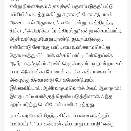
என்று நினைக்கும் அளவுக்குப் பதனப்படுத்தப்பட்டு
மம்மியில் வைத்த எகிப்து அரசரைப் போல ஆடாமல்
அசையாமல் அதுவரை ‘சவமே’ என்று படுத்திருந்த
கிச்சா, “அமெரிக்கா ப்ராப்திரஸ்து” என்று எச்சுமிப்பாட்டி
ஆசீர்வதிக்கும்போது புரண்டு குப்புறப்படுத்து,
என்னோடு சோர்ந்து பாட்டியை நமஸ்காரம் செய்து
தொலைத்துவிட்டான். எச்சுமிப்பாட்டியின் தெய்வீக
ஆசீர்வாத ‘ரூல்ஸ் அண்ட் ரெகுலேஷன்’படி நான் நாடகம்
போட அமெரிக்கா போனால், கூடவே கிச்சாவையும்
அழைத்துக்கொண்டு போகவேண்டுமாம்.
இல்லாவிட்டால், ஆசிர்வாதம் வொர்க் அவுட் ஆகாதாம்!
இதை பாட்டி எனக்குத் தெளிவுபடுத்தினாள். அந்த
நேரம் பார்த்து டெலிபோன் மணி அடித்தது.
நமஸ்கார போஸிலிருந்த கிச்சா போனை எடுத்துப்
பேசிவிட்டு, “மோகன், உன் தம்பி பாது மாலாஜி” என்று