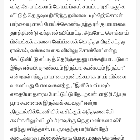
வந்ததே பாக்கலாம் கோபம் ப்ளஸ் சாபம். பாரதி புகுந்த
வீட்டுத் தெருவுல நிமிர்ந்த நன்னடையும் நேர்கொண்ட
பார்வையுமாகப் போய்க்கொண்டிருந்த ரங்கு மாமாவை
துரத்திண்டு வந்த எச்சுமிப்பாட்டி, அவரோட சொக்காய்
பின்பக்கக் காலரை வேப்பிலைக் கொத்தா பிடிச்சுட்தடி
ராஸ்கல், என்னையா கூனின்னு சொன்னே” என்று
கேட்டுவிட்டு எப்படித் தெரிஞ்சுதுனு பாக்கறியா, படுவா
இந்த எச்சுமி தூண்லயும் இருப்பா, கூன்லயும் இருப்பா”
என்றவள் ரங்கு மாமாவை முன்பக்கமாக ராமர் வில்லை
வளைப்பது போல வளைத்து, “இனிமே எப்பவும்
எதையோ தரைல போட்டுட்டு தேடறவன் மாதிரி ஆயுசு
பூரா கூனனாக இருக்கக் கடவது” என்று
திருவல்லிக்கேணியில் வசிக்கும் அத்தனை பேர்
கண்களிலும் விழும் அளவுக்கு தெரு மண்ணை வீசி
எறிந்து சபித்தாள். படருவதற்கு பாரியின் தேர்
கிடைக்காத முல்லைக்கொடி போல முதுகு கொஞ்சம்