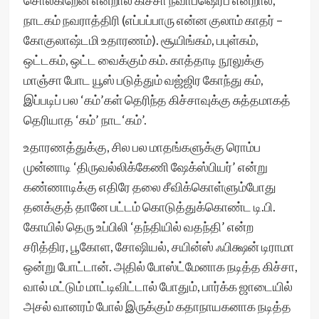
சொல்கிறேன் என்றால் கிச்சா நவாப்ஷெரீப் என்றால்,
நாடகம் நவராத்திரி (எப்பப்பாரு என்ன குலாம் காதர் –
கோகுலாஷ்டமி உதாரணம்). சூயிங்கம், பபுள்கம்,
ஒட்டகம், ஒட்ட வைக்கும் கம். காத்தாடி நூலுக்கு
மாஞ்சா போட யூஸ் படுத்தும் வஜ்ஜிர கோந்து கம்,
இப்படிப் பல ‘கம்’கள் தெரிந்த கிச்சாவுக்கு சுத்தமாகத்
தெரியாத ‘கம்’ நாட‘கம்’.
உதாரணத்துக்கு, சில பல மாதங்களுக்கு ரொம்ப
முன்னாடி ‘திருவல்லிக்கேணி ஷேக்ஸ்பியர்’ என்று
கண்ணாடிக்கு எதிரே தலை சீவிக்கொள்ளும்போது
தனக்குத் தானே பட்டம் கொடுத்துக்கொண்ட டி.பி.
கோயில் தெரு உப்பிலி ‘தந்தியில் வதந்தி’ என்ற
சரித்திர, பூகோள, சோஷியல், சயின்ஸ் ஃபிக்ஷன் டிராமா
ஒன்று போட்டான். அதில் போஸ்ட்மேனாக நடித்த கிச்சா,
வால் மட்டும் மாட்டிவிட்டால் போதும், பார்க்க ஜாடையில்
அசல் வானரம் போல் இருக்கும் கதாநாயகனாக நடித்த