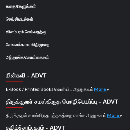
கதை கேளுங்கள்
செய்திமடல்கள்
விளம்பரம் செய்வதற்கு
சேவைக்கான விதிமுறை
அந்தரங்க கொள்கைகள்
மின்கவி - ADVT
E-Book / Printed Books வெளியிட அணுகவும்
More
»
திருக்குறள் சமஸ்கிருத மொழிபெயர்ப்பு - ADVT
திருக்குறள் சமஸ்கிருத புத்தகத்தை வாங்க அணுகவும்
More
»
தமிழ்ச்சரம்.காம் - ADVT