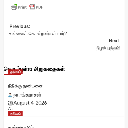
Post
Previous:
உன்னைக் கொன்றவர்கள் யார்?
navigation
Next:
நிழல் யுத்தம்!
தொடர்புள்ள சிறுகதைகள்
குடும்பம்
நீதிக்கு தண்டனை
நா.ரங்கராசன்
August 4, 2026
0
குடும்பம்
உண்மை சுடும்