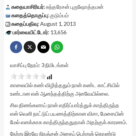
கதையாசிரியர்:
சுந்தரேசன் புருஷோத்தமன்
கதைத்தொகுப்பு:
குடும்பம்
கதைப்பதிவு:
August 1, 2013
பார்வையிட்டோர்:
13,656
வாசிப்பு நேரம்:
3
நிமிடங்கள்
காலையில் கண் விழித்ததும் நான் கண்ட காட்சியில்
உண்டான என் ஆனந்தத்திற்கு அளவேயில்லை.
சில தினங்களாய் நான் எதிர்ப்பார்த்துக் காத்திருந்த
என் வெளி நாட்டுப் பயணத்திற்கான விசா, மேசையின்
மேல் எனக்காக காத்திருந்ததுதான் அதற்குக் காரணம்.
நேற்று இரவே நிரஞ்சன் அதைப் பெற்றுக் கொண்டு