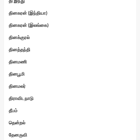
தி இந்து
தினகரன் (இந்தியா)
தினகரன் (இலங்கை)
தினக்குரல்
தினத்தந்தி
தினமணி
தினபூமி
தினமலர்
திராவிடநாடு
தீபம்
தென்றல்
தேனருவி