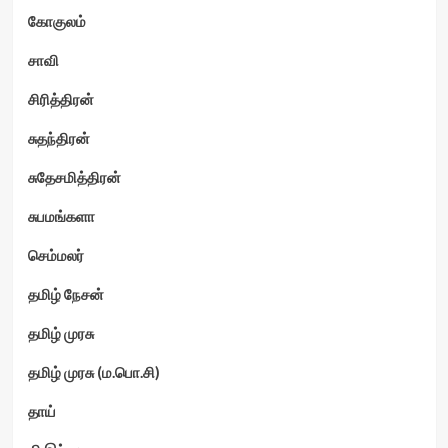
கோகுலம்
சாவி
சிரித்திரன்
சுதந்திரன்
சுதேசமித்திரன்
சுபமங்களா
செம்மலர்
தமிழ் நேசன்
தமிழ் முரசு
தமிழ் முரசு (ம.பொ.சி)
தாய்