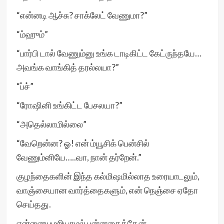
“என்னடி ஆச்சு? சாக்லேட் வேணுமா?”
“ம்ஹும்”
“பார்பி டால் வேணும்னு உங்க‌ டாடிகிட்ட கேட்ருந்தயே…
அவங்க வாங்கித் தரல்லயா?”
“ப்ச்”
“ரோஷினி உங்கிட்ட பேசலயா?”
“அதெல்லாமில்லை”
“வேறென்ன? ஓ! என் ம்யூசிக் பென்சில்
வேணும்னியே…..வா, நான் தர்றேன்.”
குழந்தைகளின் இந்த கல்மிஷமில்லாத உரையாடலும்,
வாஞ்சையான வார்த்தைகளும், என் நெஞ்சை ஏதோ
செய்தது.
என்னையுமறியாமல் புன்னகைத்தேன்.