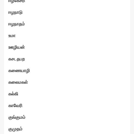
ஈழகேசரி
ஈழநாடு
ஈழநாதம்
உமா
ஊழியன்
கசடதபற
கணையாழி
கலைமகள்
கல்கி
காவேரி
குங்குமம்
குமுதம்