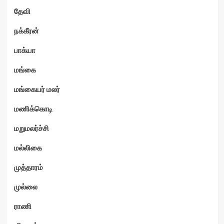
தேவி
நக்கீரன்
பாக்யா
மங்கை
மங்கையர் மலர்
மணிக்கொடி
மறுமலர்ச்சி
மல்லிகை
முத்தாரம்
முல்லை
ராணி