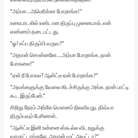
“அம்மா…அமெரிக்கா போறாங்க!”
உரையாடலில் உண்டான திருப்பு முனையால், என்
எண்ணம் தடைபட்டது.
“ஓ! எப்ப திரும்பி வருவ?”
“அதான் சொன்னனே….அம்மா போறாங்க. நான்
போகலை!”
“ஏன் நீ போகல? ஆன்ட்டீ ஏன் போறாங்க?”
“அவங்களுக்கு வேலை கிடச்சிருக்கு அங்க. நான் பாட்டி
கூட இருப்பேன்.”
சிறிது நேரம் அங்கே மௌனம் நிலவியது. திவ்யா
திரும்பவும் பேசினாள்.
“ஆன்ட்டீ இனி உன்னை ஸ்கூல்ல விடறதுக்கு
வரமாட்டாங்களே, அதான் மூட் அவுட்டா?”