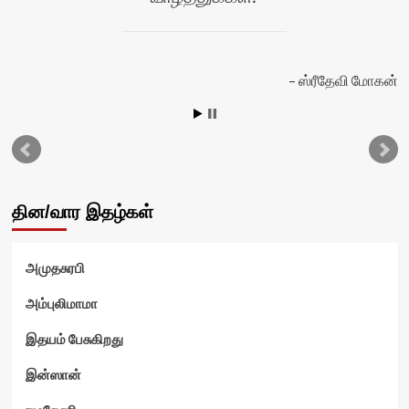
ஸ்ரீதேவி மோகன்
தின/வார இதழ்கள்
அமுதசுரபி
அம்புலிமாமா
இதயம் பேசுகிறது
ம்
இன்ஸான்