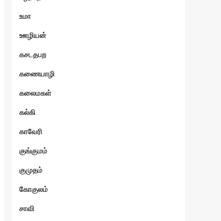
உமா
ஊழியன்
கசடதபற
கணையாழி
கலைமகள்
கல்கி
காவேரி
குங்குமம்
குமுதம்
கோகுலம்
சாவி