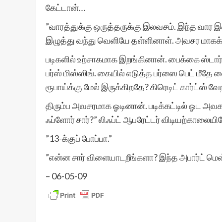
கேட்டான்…
”வாரத்துக்கு ஒருத்தருக்கு இலவசம். இந்த வார இ
இழுத்து வந்து வெளியே தள்ளினாள். அவசர மாகக் 
படிகளில் உற்சாகமாக இறங்கினான். பைக்கை ஸ்டார்
பர்ஸ் மிஸ்ஸிங். கையில் எடுத்த பர்ஸை பெட் மீத
ரூபாய்க்கு மேல் இருக்கிறதே? கிரெடிட் கார்ட்ஸ் வ
திரும்ப அவசரமாக ஓடினான். படிக்கட்டில் ஓட அவ
ஃப்ளோர் சார்?” லிஃப்ட் ஆபரேட்டர் விடியற்காலைய
”13-க்குப் போப்பா.”
”என்ன சார் விளையாடறீங்களா? இந்த அபார்ட் மென
– 06-05-09