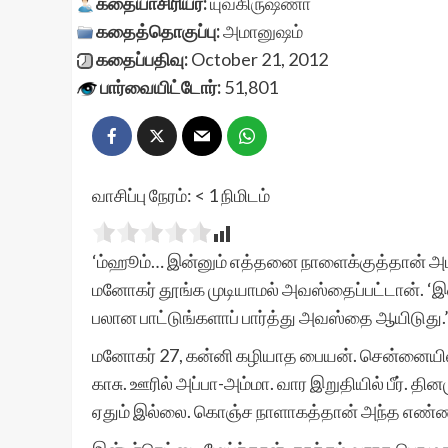
கதையாசிரியர்:
யுவகிருஷ்ணா
கதைத்தொகுப்பு:
அமானுஷம்
கதைப்பதிவு:
October 21, 2012
பார்வையிட்டோர்:
51,801
வாசிப்பு நேரம்:
< 1
நிமிடம்
‘ம்ஹூம்… இன்னும் எத்தனை நாளைக்குத்தான் அடக
மனோகர் தூங்க முடியாமல் அவஸ்தைப்பட்டான். ‘இனிம
பலான பாட்டுங்களாப் பார்த்து அவஸ்தை ஆயிடுது.
மனோகர் 27, கன்னி கழியாத பையன். சென்னையில
காசு. ஊரில் அப்பா-அம்மா. வார இறுதியில் பீர். தி
ஏதும் இல்லை. கொஞ்ச நாளாகத்தான் அந்த எண்ணம்