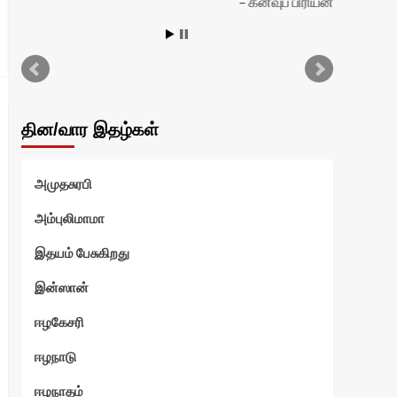
கனவுப் பிரியன்
தின/வார இதழ்கள்
அமுதசுரபி
அம்புலிமாமா
இதயம் பேசுகிறது
இன்ஸான்
ஈழகேசரி
ஈழநாடு
ஈழநாதம்