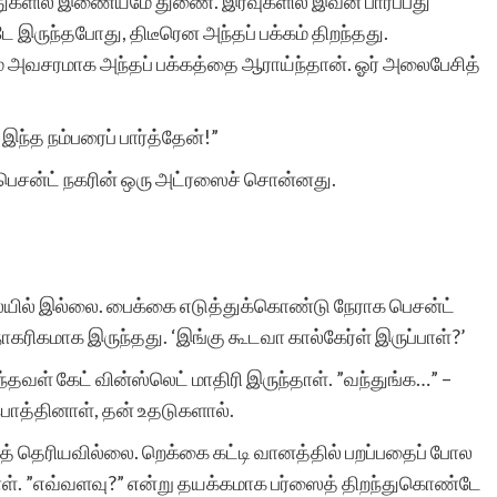
ுதுகளில் இணையமே துணை. இரவுகளில் இவன் பார்ப்பது
ே இருந்தபோது, திடீரென அந்தப் பக்கம் திறந்தது.
் அவசரமாக அந்தப் பக்கத்தை ஆராய்ந்தான். ஓர் அலைபேசித்
ந்த நம்பரைப் பார்த்தேன்!”
, பெசன்ட் நகரின் ஒரு அட்ரஸைச் சொன்னது.
ையில் இல்லை. பைக்கை எடுத்துக்கொண்டு நேராக பெசன்ட்
ரிகமாக இருந்தது. ‘இங்கு கூடவா கால்கேர்ள் இருப்பாள்?’
தவள் கேட் வின்ஸ்லெட் மாதிரி இருந்தாள். ”வந்துங்க…” –
ொத்தினாள், தன் உதடுகளால்.
ுத் தெரியவில்லை. றெக்கை கட்டி வானத்தில் பறப்பதைப் போல
ாள். ”எவ்வளவு?” என்று தயக்கமாக பர்ஸைத் திறந்துகொண்டே