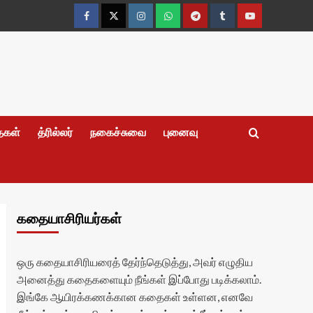
Facebook
Twitter
Instagram
Whatsapp
Telegram
Tumblr
YouTube
தைகள்
த்ரில்லர்
நகைச்சுவை
புனைவு
கதையாசிரியர்கள்
ஒரு கதையாசிரியரைத் தேர்ந்தெடுத்து, அவர் எழுதிய
அனைத்து கதைகளையும் நீங்கள் இப்போது படிக்கலாம்.
இங்கே ஆயிரக்கணக்கான கதைகள் உள்ளன, எனவே