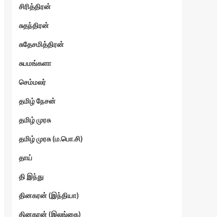
சிரித்திரன்
சுதந்திரன்
சுதேசமித்திரன்
சுபமங்களா
செம்மலர்
தமிழ் நேசன்
தமிழ் முரசு
தமிழ் முரசு (ம.பொ.சி)
தாய்
தி இந்து
தினகரன் (இந்தியா)
தினகரன் (இலங்கை)