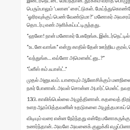
இன்டர்நெட்டை மேய்ந்தான். தூக்கம் வராத பொழ
பெரும்பாலும் ‘பலான’ சைட்டுகள். மேய்ந்துகொண்ட
‘ஓரிரவுக்குப் பெண் வேண்டுமா?’ மனோகர் அவசரம
தொடர்பு எண் அளிக்கப்பட்டிருந்தது.
”ஹலோ! நான் மனோகர் பேசுறேங்க. இன்டர்நெட்டில் இ
”உடனே வாங்க” என்று காதில் தேன் ஊற்றிய குரல்
”வந்துங்க… எவ்ளோ அமௌன்ட்னு..?”
”ப்ளீஸ் கம் ஃபாஸ்ட்.”
முதல் அனுபவம். யாரையும் ஆலோசிக்கும் மனநில
நகர் போனான். அவள் சொன்ன அபார்ட்மென்ட் நவநாக
13பி. காலிங்பெல்லை அழுத்தினான். கதவைத் திறந்
உளற ஆரம்பித்தவனின் உதடுகளை அழுத்தமாகப் ப
விடியும் வரை என்ன நேர்ந்தது என்றே மனோகருக்க
உணர்ந்தான். அவளே அவனைக் குலுக்கி எழுப்பின