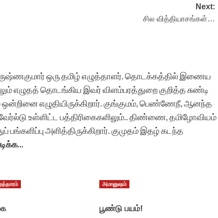
Next:
சில வித்தியாசங்கள்…
பாரதி த
கிருஷ்ணகுமார் ஒரு தமிழ் எழுத்தாளர். தொடக்கத்தில் இணைய
ும் எழுதத் தொடங்கிய இவர் விளம்பரத்துறை குறித்த சுண்டி
ம் ஒன்றினை எழுதியிருக்கிறார். குங்குமம், பெண்ணேநீ, ஆனந்த
ர்ஸ் வேர்ல்டு உள்ளிட்ட பத்திரிகைகளிலும்.. திண்ணை, தமிழோவியம்
 பங்களிப்பு அளித்திருக்கிறார். குமுதம் இதழ் கடந்த
டிக்க...
ுத்தாரம்
அமானுஷம்
கை
பூண்டு பயம்!