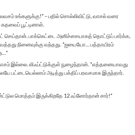
லவசம் உங்களுக்கு!” – பதில் சொல்லிவிட்டு, வாசல் வரை
ஒரு கூகுள் தேடலில்
கதவைப் பூட்டினாள்.
உங்கள் தளத்தை
ட் செய்தான். பாக்கெட்டை அனிச்சையாகத் தொட்டுப் பார்க்க,
ே வைத்தது நினைவுக்கு வந்தது. ”ஐயையோ… பத்தாயிரம்
வந்தடைந்து என்
ேற…”
கதைகளை அங்கு
காசம் இல்லை. லிஃப்ட்டுக்குள் நுழைந்தான். ”எத்தனையாவது
கண்டேன். உங்கள்
ிலேயே பட்டையெல்லாம் அடித்து பக்திப் பரவசமாக இருந்தார்.
தளத்தின் வடிவமைப்பும்,
இயங்குமுறையும் சிறப்பாக
்ட்டுல மொத்தம் இருக்கிறதே 12 ஃப்ளோர்தான் சார்!”
இருக்கிறது. வாழ்த்துகளும்
நன்றியும்!