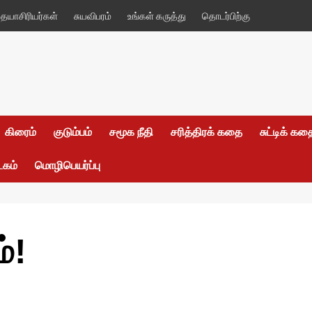
யாசிரியர்கள்
சுயவிபரம்
உங்கள் கருத்து
தொடர்பிற்கு
கிரைம்
குடும்பம்
சமூக நீதி
சரித்திரக் கதை
சுட்டிக் க
டகம்
மொழிபெயர்ப்பு
்!