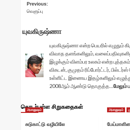
Post
Previous:
வெளுப்பு
navigation
யுவகிருஷ்ணா
யுவகிருஷ்ணா என்ற பெயரில் எழுதும் 
விவாத தளங்களிலும், வலைப்பதிவுகளில
இழுக்கும் விளம்பர உலகம் என்ற புத்தக
விகடன், குமுதம் ரிப்போர்ட்டர், பில்ட
உள்ளிட்ட இணைய இதழ்களிலும் எழுத்துப்
2008ஆம் ஆண்டு தொகுத்த…
மேலும் ப
தொடர்புள்ள சிறுகதைகள்
அமானுஷம்
அமானுஷம்
ம
சுடுகாட்டு வழியிலே
பேய்மாளி