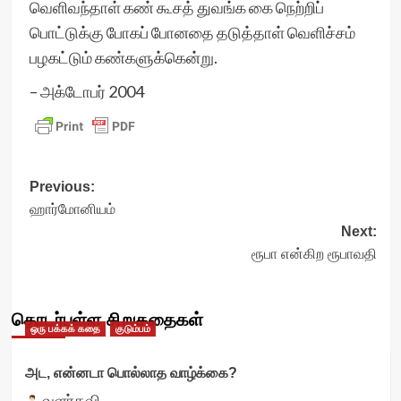
வெளிவந்தாள் கண் கூசத் துவங்க கை நெற்றிப்
பொட்டுக்கு போகப் போனதை தடுத்தாள் வெளிச்சம்
பழகட்டும் கண்களுக்கென்று.
– அக்டோபர் 2004
Post
Previous:
ஹார்மோனியம்
navigation
Next:
ரூபா என்கிற ரூபாவதி
தொடர்புள்ள சிறுகதைகள்
ஒரு பக்கக் கதை
குடும்பம்
அட, என்னடா பொல்லாத வாழ்க்கை?
வளர்கவி