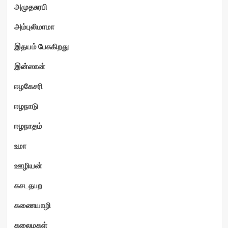
அமுதசுரபி
அம்புலிமாமா
இதயம் பேசுகிறது
இன்ஸான்
ஈழகேசரி
ஈழநாடு
ஈழநாதம்
உமா
ஊழியன்
கசடதபற
கணையாழி
கலைமகள்