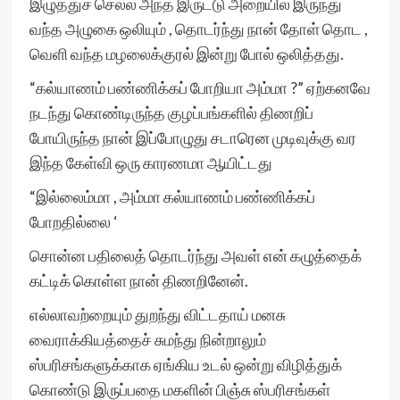
இழுத்துச் செல்ல அந்த இருட்டு அறையில் இருந்து
வந்த அழுகை ஒலியும் , தொடர்ந்து நான் தோள் தொட ,
வெளி வந்த மழலைக்குரல் இன்று போல் ஒலித்தது.
“கல்யாணம் பண்ணிக்கப் போறியா அம்மா ?” ஏற்கனவே
நடந்து கொண்டிருந்த குழப்பங்களில் திணறிப்
போயிருந்த நான் இப்போழுது சடாரென முடிவுக்கு வர
இந்த கேள்வி ஒரு காரணமா ஆயிட்டது
“இல்லைம்மா , அம்மா கல்யாணம் பண்ணிக்கப்
போறதில்லை ‘
சொன்ன பதிலைத் தொடர்ந்து அவள் என் கழுத்தைக்
கட்டிக் கொள்ள நான் திணறினேன்.
எல்லாவற்றையும் துறந்து விட்டதாய் மனசு
வைராக்கியத்தைச் சுமந்து நின்றாலும்
ஸ்பரிசங்களுக்காக ஏங்கிய உடல் ஒன்று விழித்துக்
கொண்டு இருப்பதை மகளின் பிஞ்சு ஸ்பரிசங்கள்