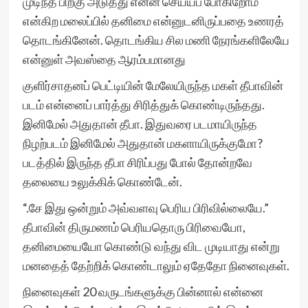
முடிந்த பிறகு அடுத்து என்ன செய்யப் போகிறோம்
என்கிற மலைப்பில் தனிமை என்னுடனிருப்பதை உணரத்
தொடங்கினேன். தொடங்கிய சில மணி நேரங்களிலேயே
என்னுள் அவஸ்தை ஆரம்பமானது
குளிர்சாதனப் பெட்டியின் மேலேயிருந்த மகள் தீபாவின்
படம் என்னைப் பார்த்து சிரித்துக் கொண்டிருந்தது.
இனிமேல் அதுதான் தீபா. இதுவரை படமாயிருந்த
நிழற்படம் இனிமேல் அதுதான் மகளாயிருக்குமோ?
படத்தில் இருந்த தீபா சிரிப்பது போல் தோன்றவே
தலையை உலுக்கிக் கொண்டேன்.
“.சே இது ஒன்றும் அவ்வளவு பெரிய பிரிவில்லையே.”
தீபாவின் திருமணம் பெரியதொரு பிரிவையோ,
தனிமையையோ கொண்டு வந்து விட முடியாது என்று
மனதைத் தேற்றிக் கொண்டாலும் ஏதேதோ நினைவுகள்.
நினைவுகள் 20 வருடங்களுக்கு பின்னால் என்னை