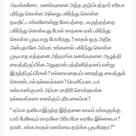
அவங்களோட உணர்வுகளை அந்த குடும்பத்தார் சரியா
புரிந்து கொள்ள அல்லது பகிர்ந்து கொள்ள
தவறிட்டாங்களோன்னு கோபத்தை , வருத்தத்தை
பகிர்ந்து கொள்வது போல் காதலை ஏன் பகிர்ந்து
கொள்ள முடியாது போகிறது.? காதல் ஒரு அதீத
அன்புதானே அம்மா. உங்களால் பகிர்ந்து கொள்ள
முடியாத எத்தனை அந்தரங்க உணர்வுகளை அழுத்தி
வைத்திருப்பீங்க அதுதான் பத்தினித்தனம் என்று
இருந்திருப்பிர்கள்? எல்லாவறையும் மறைத்து வைத்துக்
கொண்டால் நல்லவர்களா? வெளிப்படையா
கல்யாண்குமார் அம்மா மாதிரி சொல்றவங்க
நல்லவங்களா எனக்கும் புரியலைம்மா?
“ ஏம்மா தனியாஇருந்த இத்தனை காலம் உங்களுக்கு
யார் மேலேயும் காதலோ பிரியமோ வரவே இல்லையா?
தாலி , உங்க காதல் உணர்வை தடுக்க முடிகிறதா?”