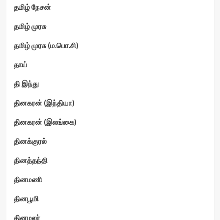
தமிழ் நேசன்
தமிழ் முரசு
தமிழ் முரசு (ம.பொ.சி)
தாய்
தி இந்து
தினகரன் (இந்தியா)
தினகரன் (இலங்கை)
தினக்குரல்
தினத்தந்தி
தினமணி
தினபூமி
தினமலர்