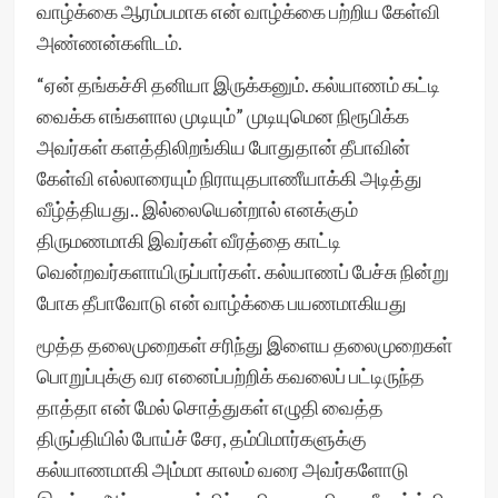
வாழ்க்கை ஆரம்பமாக என் வாழ்க்கை பற்றிய கேள்வி
அண்ணன்களிடம்.
“ஏன் தங்கச்சி தனியா இருக்கனும். கல்யாணம் கட்டி
வைக்க எங்களால முடியும்” முடியுமென நிரூபிக்க
அவர்கள் களத்திலிறங்கிய போதுதான் தீபாவின்
கேள்வி எல்லாரையும் நிராயுதபாணீயாக்கி அடித்து
வீழ்த்தியது.. இல்லையென்றால் எனக்கும்
திருமணமாகி இவர்கள் வீரத்தை காட்டி
வென்றவர்களாயிருப்பார்கள். கல்யாணப் பேச்சு நின்று
போக தீபாவோடு என் வாழ்க்கை பயணமாகியது
மூத்த தலைமுறைகள் சரிந்து இளைய தலைமுறைகள்
பொறுப்புக்கு வர எனைப்பற்றிக் கவலைப் பட்டிருந்த
தாத்தா என் மேல் சொத்துகள் எழுதி வைத்த
திருப்தியில் போய்ச் சேர, தம்பிமார்களுக்கு
கல்யாணமாகி அம்மா காலம் வரை அவர்களோடு