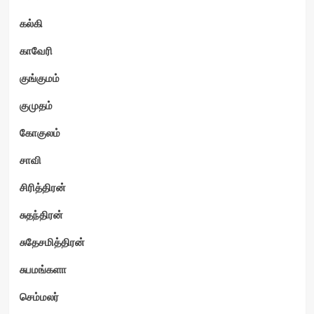
கல்கி
காவேரி
குங்குமம்
குமுதம்
கோகுலம்
சாவி
சிரித்திரன்
சுதந்திரன்
சுதேசமித்திரன்
சுபமங்களா
செம்மலர்