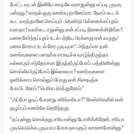
போட்டவுடன் இனிமே காதலே வராதுன்னு எப்படி முடிவு
பன்றது? காதல் ஒரு உணர்வு தானேம்மா. நேசம் கூடக்
கூட வரத்தானே செய்யும் . ரெண்டு பிள்ளைக்கப்புறம்
வராதா? வரக்கூடாதுன்னு ஏன் எப்படி நினைக்கிறிங்க?.
மனசு சேர்ந்தப்புறம் உடல் பற்றிய பிரக்ஞை ஏன் வருது/
மனசு சேராம உடல் சேர முடியுமா”. அந்தம்மா தன்
உணர்வுகளை மறைச்சு சாகடிச்சு வாழ்ந்திருந்தா
எல்லாரும் சந்தோசமா இருந்திருப்போம். பத்தினின்னு
சொல்லியிருப்போம் இல்லையா? உணர்வுகளை
ஒளிக்காம சொல்லும் போது ஏன் சிதைஞ்சு
போயிடறோம்? பெரிசு படுத்துறோம்.”
“அப்போ ஓடிப் போனது சரிங்கரியா?” கேள்விகளில் என்
குழப்பம் எனக்கே தெரிந்தது
“தப்புன்னு சொல்றது சரியான்னு யோசிக்கிறேன். சரியா
முடிவெடுக்க முடியாம போக நாமளும் காரணமோன்னு”