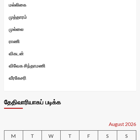
மல்லிகை
முத்தாரம்
முல்லை
ராணி
விகடன்
விவேக சிந்தாமணி
வீரகேசரி
தேதிவாரியாகப் படிக்க
August 2026
M
T
W
T
F
S
S