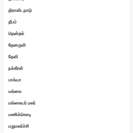
திராவிடநாடு
தீபம்
தென்றல்
தேனருவி
தேவி
நக்கீரன்
பாக்யா
மங்கை
மங்கையர் மலர்
மணிக்கொடி
மறுமலர்ச்சி