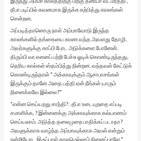
இருந்து அம்மா காலத்திற்கு பிறகு தனியா வீடமர்த்தி ,
தீபா படிப்பில் கவனமாக இருக்க கற்பித்து காலங்கள்
சென்றன.
அப்படித்தானொரு நாள் அம்மாவோடு இருந்த
காலங்களில் தங்கையை காண வந்த அவளது தோழி.
அவர்களுக்கு காப்பி போட அடுக்களை போனேன்.
திரும்பி வர எனைப் பற்றி பேச்சு ஓடிக் கொண்டிருந்தது,
தெரிய கால்கள் ஸ்தம்பித்து நின்றன. வந்தவள் கேட்டுக்
கொண்டிருந்தாள் “ அக்காவுக்கும் ஆசாபாசங்கள்
இருக்கும் தானே அதை பத்தி ஏன் நீங்கள் யாரும்
நினைக்கவே இல்லை?”
“என்ன செய்யறது சாந்தி? . தீபா உடையுறதை எப்படி
சமாளிக்க, ? இன்னைக்கு அக்காவுக்காக கல்யாணம்
செய்யலாம். அடுத்த தலைமுறை பாதிக்கப் படாதா?
அவளுக்காக வாழ்ந்த அம்மாவுக்காக அவள் என்றும்
நன்றியோட இருப்பாள் காலமெல்லாம் நினைப்பாளே.”