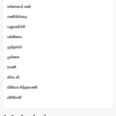
மங்கையர் மலர்
மணிக்கொடி
மறுமலர்ச்சி
மல்லிகை
முத்தாரம்
முல்லை
ராணி
விகடன்
விவேக சிந்தாமணி
வீரகேசரி