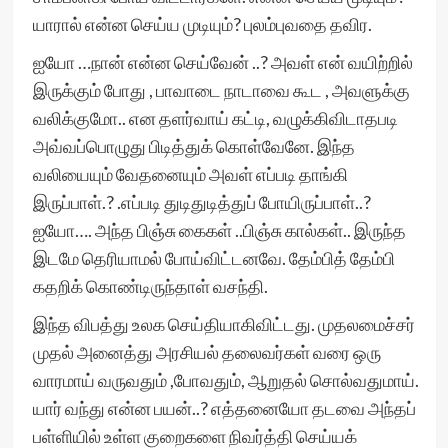
யாரால் என்ன செய்ய முடியும்? புலம்புவதை தவிர.
ஐயோ …நான் என்ன செய்வேன் ..? அவள் என் வயிற்றில்
இருக்கும் போது , பாவாடை நாடாவை கூட , அவளுக்கு
வலிக்குமோ.. என தளர்வாய் கட்டி, வழுக்கிவிடாதபடி
அவ்வப்பொழுது பிடித்துக் கொள்வேனே. இந்த
வலியையும் வேதனையும் அவள் எப்படி தாங்கி
இருப்பாள்.? .எப்படி துடிதுடித்துப் போயிருப்பாள்..?
ஐயோ…. அந்த பிஞ்சு கைகள் ..பிஞ்சு கால்கள்.. இருந்த
இடமே தெரியாமல் போய்விட்டனவே. தேம்பித் தேம்பி
கதறிக் கொண்டிருந்தாள் வசந்தி.
இந்த விபத்து உலக செய்தியாகிவிட்டது. முதலமைச்சர்
முதல் அனைத்து அரசியல் தலைவர்கள் வரை ஒரு
வாரமாய் வருவதும் ,போவதும், ஆறுதல் சொல்வதுமாய்.
யார் வந்து என்ன பயன்..? எத்தனையோ தடவை அந்தப்
பள்ளியில் உள்ள குறைகளை நிவர்த்தி செய்யக்