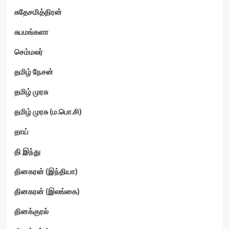
சுதேசமித்திரன்
சுபமங்களா
செம்மலர்
தமிழ் நேசன்
தமிழ் முரசு
தமிழ் முரசு (ம.பொ.சி)
தாய்
தி இந்து
தினகரன் (இந்தியா)
தினகரன் (இலங்கை)
தினக்குரல்