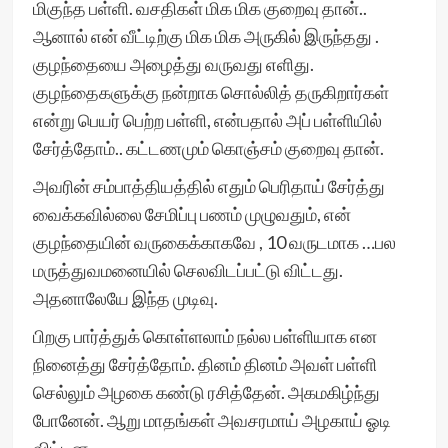
மிகுந்த பள்ளி. வசதிகள் மிக மிக குறைவு தான்..
ஆனால் என் வீட்டிற்கு மிக மிக அருகில் இருந்தது .
குழந்தையை அழைத்து வருவது எளிது.
குழந்தைகளுக்கு நன்றாக சொல்லித் தருகிறார்கள்
என்று பெயர் பெற்ற பள்ளி, என்பதால் அப் பள்ளியில்
சேர்த்தோம்.. கட்டணமும் கொஞ்சம் குறைவு தான்.
அவரின் சம்பாத்தியத்தில் எதும் பெரிதாய் சேர்த்து
வைக்கவில்லை சேமிப்பு பணம் முழுவதும், என்
குழந்தையின் வருகைக்காகவே , 10 வருடமாக …பல
மருத்துவமனையில் செலவிடப்பட்டு விட்டது.
அதனாலேயே இந்த முடிவு.
பிறகு பார்த்துக் கொள்ளலாம் நல்ல பள்ளியாக என
நினைத்து சேர்த்தோம். தினம் தினம் அவள் பள்ளி
செல்லும் அழகை கண்டு ரசித்தேன். அகமகிழ்ந்து
போனேன். ஆறு மாதங்கள் அவசரமாய் அழகாய் ஓடி