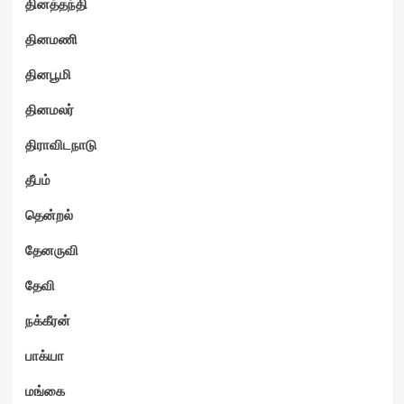
தினத்தந்தி
தினமணி
தினபூமி
தினமலர்
திராவிடநாடு
தீபம்
தென்றல்
தேனருவி
தேவி
நக்கீரன்
பாக்யா
மங்கை