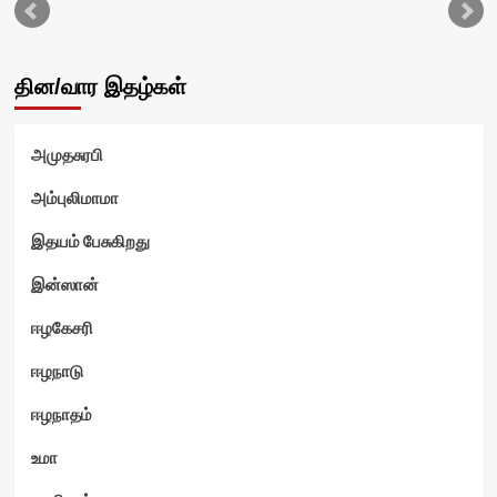
தின/வார இதழ்கள்
அமுதசுரபி
அம்புலிமாமா
இதயம் பேசுகிறது
இன்ஸான்
ஈழகேசரி
ஈழநாடு
ஈழநாதம்
உமா