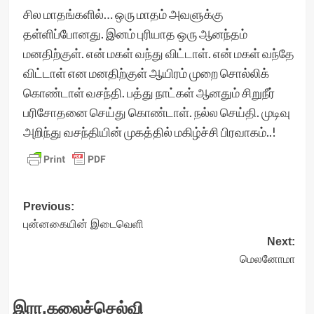
சில மாதங்களில்… ஒரு மாதம் அவளுக்கு
தள்ளிப்போனது. இனம் புரியாத ஒரு ஆனந்தம்
மனதிற்குள். என் மகள் வந்து விட்டாள். என் மகள் வந்தே
விட்டாள் என மனதிற்குள் ஆயிரம் முறை சொல்லிக்
கொண்டாள் வசந்தி. பத்து நாட்கள் ஆனதும் சிறுநீர்
பரிசோதனை செய்து கொண்டாள். நல்ல செய்தி. முடிவு
அறிந்து வசந்தியின் முகத்தில் மகிழ்ச்சி பிரவாகம்..!
Post
Previous:
புன்னகையின் இடைவெளி
navigation
Next:
மெலனோமா
இரா.கலைச்செல்வி