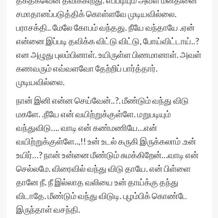
தகதகவென தவிக்கிறது. எப்படியும் அவள் மனதினை
சமாதானப்படுத்திக் கொள்ளவே முடியவில்லை.
பராசக்தி.. மேலே கோபம் வந்தது. நீயே வந்தாயே .ஏன்
என்னை இப்படி தவிக்க விட்டு விட்டு, போய்விட்டாய்..?
என அழுது புலம்பினாள். உயிருள்ள பிணமானாள். அவள்
கணவரும் எவ்வளவோ தேற்றிப் பார்த்தார்.
முடியவில்லை.
நான் இனி என்ன செய்வேன்..?. மீண்டும் வந்து விடு
மகளே. .நீயே என் வயிற்றுக்குள்ளே. மறுபடியும்
வந்துவிடு…. வாடி என் கண்மணியே…என்
வயிற்றுக்குள்ளே..,!! உன் உடல் கருகி இருக்கலாம் .உன்
உயிர்…? நான் உன்னை மீண்டும் சுமக்கிறேன்…வாடி என்
செல்லமே. விரைவில் வந்து விடு தாயே. என் பிள்ளை
தானே நீ. நீ இல்லாத வலியை உன் தாய்க்கு தந்து
விடாதே. மீண்டும் வந்து விடுடி. புழம்பிக் கொண்டே
இருந்தாள் வசந்தி.