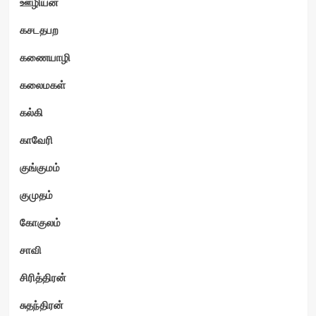
ஊழியன்
கசடதபற
கணையாழி
கலைமகள்
கல்கி
காவேரி
குங்குமம்
குமுதம்
கோகுலம்
சாவி
சிரித்திரன்
சுதந்திரன்