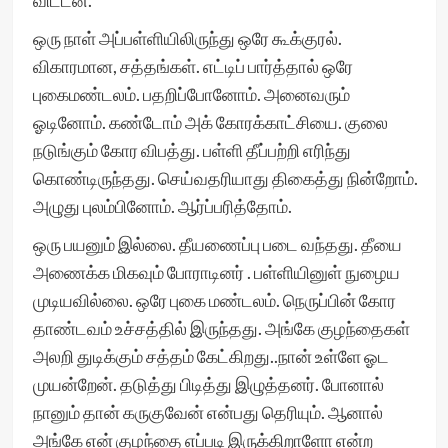
விட்டன.
ஒரு நாள் அப்பள்ளியிலிருந்து ஒரே கூக்குரல்.
விகாரமான, சத்தங்கள். எட்டிப் பார்த்தால் ஒரே
புகைமண்டலம். பதறிப்போனோம். அனைவரும்
ஓடினோம். கண்டோம் அக் கோரக்காட்சியை. குலை
நடுங்கும் கோர விபத்து. பள்ளி தீப்பற்றி எரிந்து
கொண்டிருந்தது. செய்வதரியாது திகைத்து நின்றோம்.
அழுது புலம்பினோம். ஆர்ப்பரித்தோம்.
ஒரு பயனும் இல்லை. தீயணைப்பு படை வந்தது. தீயை
அணைக்க மிகவும் போராடினர் . பள்ளியினுள் நுழைய
முடியவில்லை. ஒரே புகை மண்டலம். நெருப்பின் கோர
தாண்டவம் உச்சத்தில் இருந்தது. அங்கே குழந்தைகள்
அலறி துடிக்கும் சத்தம் கேட்கிறது..நான் உள்ளே ஓட
முயன்றேன். தடுத்து பிடித்து இழுத்தனர். போனால்
நானும் தான் கருகுவேன் என்பது தெரியும். ஆனால்
அங்கே என் குழந்தை எப்படி இருக்கிறாளோ என்ற