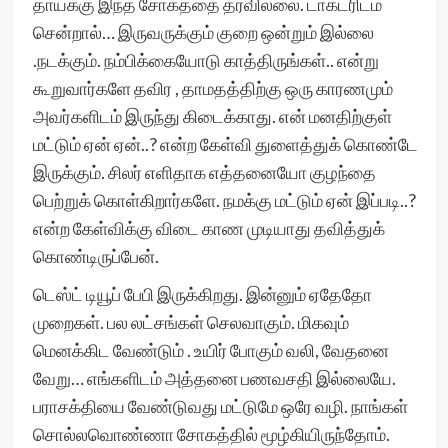
தாய்க்கு இந்த சோகத்தை தரவில்லை. டாக்டரிடம்
சென்றால்… இருவருக்கும் குறை ஒன்றும் இல்லை
.நடக்கும். நம்பிக்கையோடு காத்திருங்கள்.. என்று
கூறுவார்களே தவிர , தாமதத்திற்கு ஒரு காரணமும்
அவர்களிடம் இருந்து கிடைக்காது. என் மனதிற்குள்
மட்டும் ஏன் ஏன்..? என்ற கேள்வி துளைத்துக் கொண்டே
இருக்கும். சிலர் எளிதாக எத்தனையோ குழந்தை
பெற்றுக் கொள்கிறார்களே. நமக்கு மட்டும் ஏன் இப்படி..?
என்ற கேள்விக்கு விடை காண முடியாது தவித்துக்
கொண்டிருப்பேன்.
டெஸ்ட் டியூப் பேபி இருக்கிறது. இன்னும் ஏதேதோ
முறைகள். பல லட்சங்கள் செலவாகும். மிகவும்
மெனக்கிட வேண்டும் . உயிர் போகும் வலி, வேதனை
வேறு… எங்களிடம் அத்தனை பணவசதி இல்லையே.
பராசக்தியை வேண்டுவது மட்டுமே ஒரே வழி. நாங்கள்
சொல்லவொண்ணா சோகத்தில் மூழ்கியிருந்தோம்.