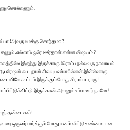
ணு சொல்லணும் .
சிறுகதை என்னும்
அற்புதமான கலை
ப்பா !அவரு உமக்கு சொந்தமா ?
வடிவத்திற்கு உயிர்
ணும் .எல்லாம் ஒரே ஊர்தான்.என்ன விஷயம் ?
கொடுத்து அறிவியல்,
ாலத்திலே இருந்து இருக்காரு !ரொம்ப நல்லவரு நாணயம்
குடும்பம், க்ரைம் என்று
ு ஆபரேஷன் கூட நான் சிலவு பண்ணினேன்.இன்னொரு
பலதரப்பட்ட
ையிலே கூட்டம் இருக்கும் போது சிரமப்படராரு!
ப்பிட்டுக்கிட்டு இருக்கான்.அவனும் உம்ம ஊர் தானே!
கதைகளை எழுதவும்
படிக்கவும் ஊக்குவித்து
வுத் தன்மைகள்!
வரும் சிறுகதைகள்.காம்
ஒருவரை ஒருவர் பார்க்கும் போது மனம் விட்டு உண்மையான
தளத்தின் செயல்பாடு