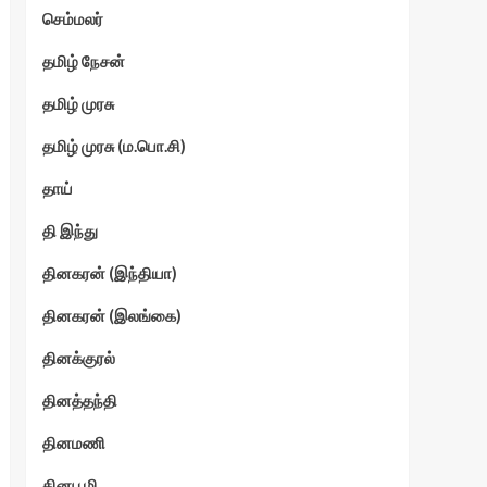
செம்மலர்
தமிழ் நேசன்
தமிழ் முரசு
தமிழ் முரசு (ம.பொ.சி)
தாய்
தி இந்து
தினகரன் (இந்தியா)
தினகரன் (இலங்கை)
தினக்குரல்
தினத்தந்தி
தினமணி
தினபூமி