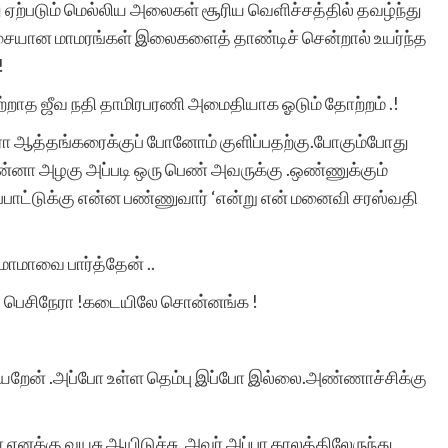
 ஏற்படும் மெல்லிய அலைகள் சூரிய வெளிச்சத்தில் தவழ்ந்து
ிசையான மாமரங்கள் இலைகளைத் தாண்டிச் சென்றால் உயர்ந்த
!
 வற்றாத ஜீவ நதி தாமிரபரணி அமைதியாக ஓடும் தோற்றம் .!
.நேரா ஆத்தங்கரைக்குப் போனோம் குளிப்பதற்கு.போகும்போது
ுன்னா அழகு அப்படி ஒரு பெண் அவருக்கு .ஒண்ணுக்கும்
பாட்டுக்கு என்ன பண்ணுவார் ‘என்று என் மனைவி சரஸ்வதி
மாமாவை பார்த்தேன் ..
்டே பெசிநேரா !கடையிலே சொன்னங்க !
்யறேன் .அப்போ உள்ள தெம்பு இப்போ இல்லை.அண்ணாச்சிக்கு
னக்கு வயசு ஆயிடுச்சு .அவர் அப்பா காலத்திலேருந்து