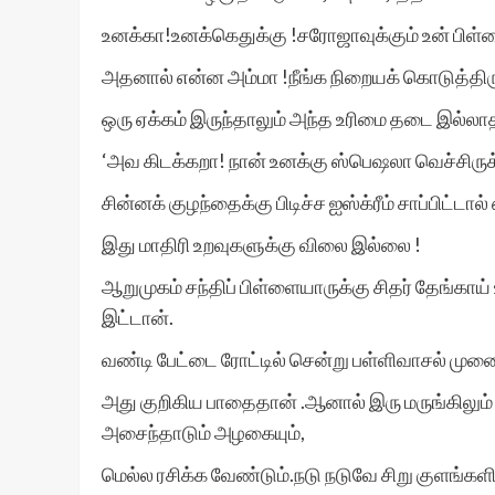
உனக்கா!உனக்கெதுக்கு !சரோஜாவுக்கும் உன் பிள்ள
அதனால் என்ன அம்மா !நீங்க நிறையக் கொடுத்திரு
ஒரு ஏக்கம் இருந்தாலும் அந்த உரிமை தடை இல்லா
‘அவ கிடக்கறா! நான் உனக்கு ஸ்பெஷலா வெச்சிருக
சின்னக் குழந்தைக்கு பிடிச்ச ஐஸ்க்ரீம் சாப்பிட்டா
இது மாதிரி உறவுகளுக்கு விலை இல்லை !
ஆறுமுகம் சந்திப் பிள்ளையாருக்கு சிதர் தேங்கா
இட்டான்.
வண்டி பேட்டை ரோட்டில் சென்று பள்ளிவாசல் முனையி
அது குறிகிய பாதைதான் .ஆனால் இரு மருங்கிலும
அசைந்தாடும் அழகையும்,
மெல்ல ரசிக்க வேண்டும்.நடு நடுவே சிறு குளங்க