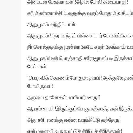
அன்புடன் பேசுவார்கள் !அதில் போலி கிடையாது!
சரி அண்ணாச்சி !டவுனுக்கு வரும் போது அவசியம்
ஆறுமுகம் வந்திட்டான்.
ஆறுமுகம் !நேரா சந்திப் பிள்ளையார் கோவில்லே தே
நீர் சொல்லுதக்கு முன்னாலேயே சதுர் தேங்காய் வ
ஆறுமுகம்!உன் பொஞ்சாதி சரோஜா எப்படி இருக்கா
கேட்டாள்.
‘பொறவிக் கொணம் போகுமா தாயி !ஆத்துலே தண்
போயிருவா !
தருவை தானே உன் மாமியார் ஊரு ?
ஆமாம் தாயி !இருக்கும் போது நல்லாத்தான் இருக்
அது சரி !எனக்கு என்ன வாங்கிட்டு வந்தேரு!
என் மனைவி ஒரு நமட்டுச் சிரிப்புச் சிரித்தாள்!