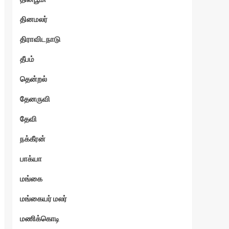
தினமலர்
திராவிடநாடு
தீபம்
தென்றல்
தேனருவி
தேவி
நக்கீரன்
பாக்யா
மங்கை
மங்கையர் மலர்
மணிக்கொடி