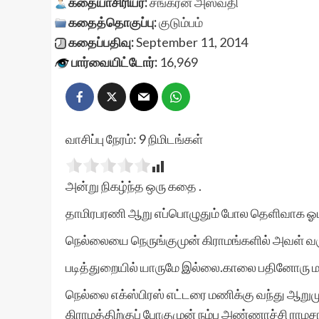
கதையாசிரியர்:
சங்கரன் அஸ்வதி
கதைத்தொகுப்பு:
குடும்பம்
கதைப்பதிவு:
September 11, 2014
பார்வையிட்டோர்:
16,969
வாசிப்பு நேரம்:
9
நிமிடங்கள்
அன்று நிகழ்ந்த ஒரு கதை .
தாமிரபரணி ஆறு எப்பொழுதும் போல தெளிவாக ஓட
நெல்லையை நெருங்குமுன் கிராமங்களில் அவள் வர
படித்துறையில் யாருமே இல்லை.காலை பதினோரு ம
நெல்லை எக்ஸ்பிரஸ் எட்டரை மணிக்கு வந்து ஆறு
கிராமத்திற்குப் போகுமுன் நம்ப அண்ணாச்சி ரா