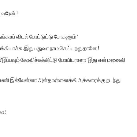
மிகுந்த பாராட்டுக்குரியது.
 வரேன் !
ங்காய் விடல் போட்டுட்டு போகணும் ‘
ாங்கியாச்சு .இது பதுவா நாம செய்யறதுதானே !
நஞ்சப்பன் ஈர
?இப்பவும் கோவிச்சுக்கிட்டு போயிடராளா’இது என் மனைவி
ணி இல்லேன்னா அன்தான்னைக்கி அக்கரைக்கு நடந்து
கா!