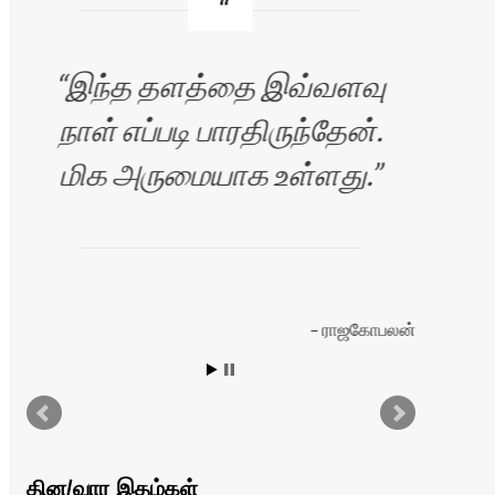
இந்த தளத்தை இவ்வளவு
நாள் எப்படி பாரதிருந்தேன்.
மிக அருமையாக உள்ளது.
தள
ராஜகோபலன்
இயங
இருக
தின/வார இதழ்கள்