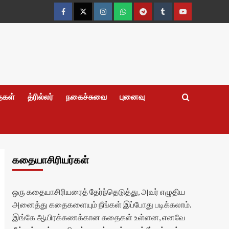
Facebook
Twitter
Instagram
Whatsapp
Telegram
Tumblr
YouTube
தைகள்
த்ரில்லர்
நகைச்சுவை
புனைவு
கதையாசிரியர்கள்
ஒரு கதையாசிரியரைத் தேர்ந்தெடுத்து, அவர் எழுதிய
அனைத்து கதைகளையும் நீங்கள் இப்போது படிக்கலாம்.
இங்கே ஆயிரக்கணக்கான கதைகள் உள்ளன, எனவே