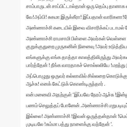
சாம்பாருடன் சாப்பிட்டால்தான் ஒரு தெம்பு தானாக 
வே!அம்பி! சுகமா இருக்கீரா! இப்பதான் வாரிகளா!
அண்ணாச்சி கடையில் இவை விசாரிக்கப் படாமல் த
அண்ணாச்சி ராமசாமி பிள்ளை அவர்கள் வெள்ளை வெள
குறுக்குதுறை முருகனின் நினைவு !அவர் உடுத்தி
எங்களுக்கு எங்க தாத்தா காலத்திலிருந்து அவர்கள்
பார்த்தேன் ! நீங்க வாரதாகச் சொல்லலியே !மறந்த
அப்பொழுது ஒருவர் கல்லாவில் சில்லறை கொடுக்க
ஆச்சு! எனக் கேட்டுக் கொண்டிருந்தார் .
என் மனைவி அதற்குள் ‘இப்பவே நேரம் ஆச்சு !இன்ன
பணம் செலுத்தப் போனேன் .அண்ணாச்சி மறுபடியும் 
இல்லை! அண்ணாச்சி !இவன் ஒருத்தன்தான் !மெட்
முடியலே !சும்மா பத்து நாளைக்கு வந்தேன் ‘.