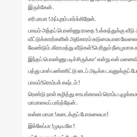
இருக்கேன் .
சரி மாமா !அப்புறம் பார்க்கிறேன்.
பாவம் அந்தப் பொண்ணு ராதை !பக்கத்துக்கு வீட
வீட்டுக்காரர்களின் அதிகாரம் கடுமையான வேலை
வேண்டும் .கிராமத்து வீடுகள்!பெரிதும் நீளமுமாக
இந்தப் பொண்ணு படிச்சிருக்கா’ என்று என் மனைவ
பத்து பாஸ் பண்ணிட்டு டைப் அடிக்க டவுனுக்குப் 
பாவம்!ரொம்பக் கஷ்டம் !
ரெண்டு நாள் கழித்து சாயங்காலம் ரொம்ப புழுக்க
மாமாவைப் பார்த்தேன் .
என்ன மாமா !கடைக்குப் போகலையா!
இல்லேப்பா !முடியலே !