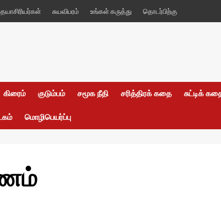
யாசிரியர்கள்
சுயவிபரம்
உங்கள் கருத்து
தொடர்பிற்கு
கிரைம்
குடும்பம்
சமூக நீதி
சரித்திரக் கதை
சுட்டிக் க
டகம்
மொழிபெயர்ப்பு
ணம்