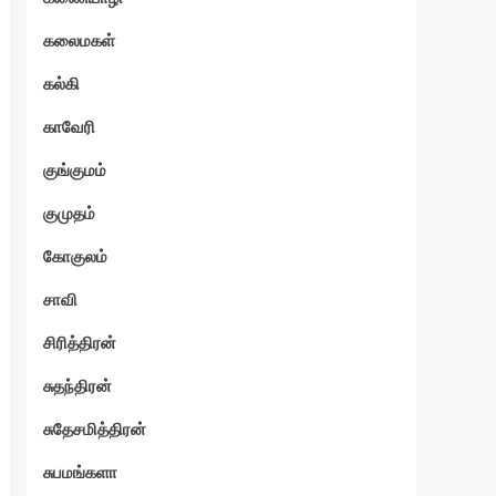
கலைமகள்
கல்கி
காவேரி
குங்குமம்
குமுதம்
கோகுலம்
சாவி
சிரித்திரன்
சுதந்திரன்
சுதேசமித்திரன்
சுபமங்களா