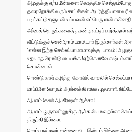
அழகுக்கு ஏற்ப மீன்களை கொத்திச் செல்லும்போது
தரை நோக்கி வரும் காட்சிகள் ,அடர்த்தியான வர
படிக்கட்டுகளுடன் உய்யவன் எம்பெருமான் சன்னதி
அந்தத் தெருக்களைத் தாண்டி எட்டிப் பார்த்தால்
வீட்டுக்குச் சென்றோம் .மாமியார் இருந்தார்கள் 
‘என்ன இந்த செல்லப்பா மாமாவுக்கு !பாவம்! அழக
உதவாத ரெண்டு பையங்க !ஏற்கெனவே கஷ்டம்.சாப்
சொன்னாள்.
ரெண்டு நாள் கழித்து கோவில் வாசலில் செல்லப்பா 
மாப்பிளே !வாரும்!அன்னக்கி எங்க முதலாளி கிட
ஆமாம் !கண் ஆபரேஷன் ஆச்சா !
ஆமாம் .ஒருகண்ணுக்கு ஆச்சு .வேலை நல்லா செய
திருப்தி இல்லை.
ரொம்ப நல்லவர்.என்னை விட இஷ்டம் இல்லை.ஆனா எ