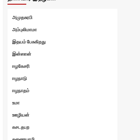
அமுதசுரபி
அம்புலிமாமா
இதயம் பேசுகிறது
ோடு
இன்ஸான்
ஈழகேசரி
ஈழநாடு
ஈழநாதம்
உமா
ஊழியன்
கசடதபற
கணையாழி