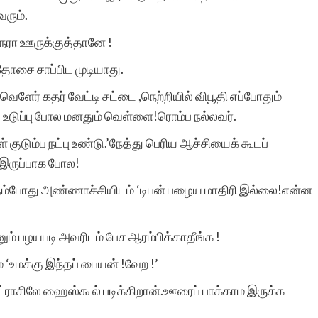
வரும்.
நேரா ஊருக்குத்தானே !
ோசை சாப்பிட முடியாது.
ேர் கதர் வேட்டி சட்டை ,நெற்றியில் விபூதி எப்போதும்
ய உடுப்பு போல மனதும் வெள்ளை!ரொம்ப நல்லவர்.
 குடும்ப நட்பு உண்டு.’நேத்து பெரிய ஆச்சியைக் கூடப்
ு இருப்பாக போல!
ும்போது அண்ணாச்சியிடம் ‘டிபன் பழைய மாதிரி இல்லை!என்ன
ும் பழயபடி அவரிடம் பேச ஆரம்பிக்காதீங்க !
‘உமக்கு இந்தப் பையன் !வேற !’
ராசிலே ஹைஸ்கூல் படிக்கிறான்.ஊரைப் பாக்காம இருக்க