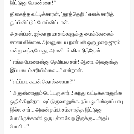
இட்டுனு போண்ணா!’’
திகைத்த வட்டிக்காரன், ‘தூத்தெறி!’ எனக் காரித்
துப்பிவிட்டுப் போய்விட்டான்.
அதன்பின், ஐந்தாறு மாதங்களுக்கு மைக்கேலைக்
காண வில்லை. அவனுடைய நண்பன் ஒருமுறை ஜுரம்
என்று வந்தபோது, அவனிடம் விசாரித்தேன்.
‘‘எங்க போனான்னு தெரியல சார்! ஆனா, அவனுக்கு
இப்ப டைம் சரியில்லை…’’ என்றான்.
‘‘ஏம்ப்பா, கடன் தொல்லையா?’’
‘‘அதுன்னாலும் பெட்டரு சார்..! கந்து வட்டிக்காரனுங்க
ஒதிக்கிறதோட வுட்டுருவானுங்க. நம்ப ஒயின்ஷாப் பாபு
இல்ல சார்… அவன் தம்பி சம்சாரத்த இட்டுனு
போயிருக்கான்! ஒரு புள்ள வேற இருக்கு… அதப்
போயி…’’