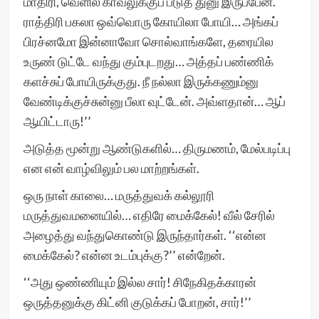
மாதிரி, வெளில காவலுக்குப் படுத் துனு இருப்பேன்.
ராத்திரி பகலா ஒவ்வொரு கோயிலா போயி… அங்கப்
பிரச்னமோ இன்னாவோ சொல்வாங்களே, தரையில
உருண் டுட்டே வந்து கும்புடறது… அத்தப் பண்ணிக்
களச்சுப் போயிருக்குது. நீ நல்லா இருக்கணும்னு
வேண்டிக்குச்சுன்னு பீலா வுட்டேன். அவ்ளதான்… ஆப்
ஆயிட்டாரு!’’
அடுத்த மூன்று ஆண்டுகளில்… திருமணம், மேல்படிப்பு
என என் வாழ்விலும் பல மாற்றங்கள்.
ஒரு நாள் காலை… மருத்துவக் கல்லூரி
மருத்துவமனையில்… எதிரே மைக்கேல்! வீல் சேரில்
அழைத்து வந்துகொண்டு இருந்தார்கள். ‘‘என்ன
மைக்கேல்? என்ன உடம்புக்கு?’’ என்றேன்.
‘‘அது ஒண்ணியும் இல்ல சார்! சிநேகிதக்காரன்
ஒருத்தனுக்கு கிட்னி குடுக்கப் போறன், சார்!’’