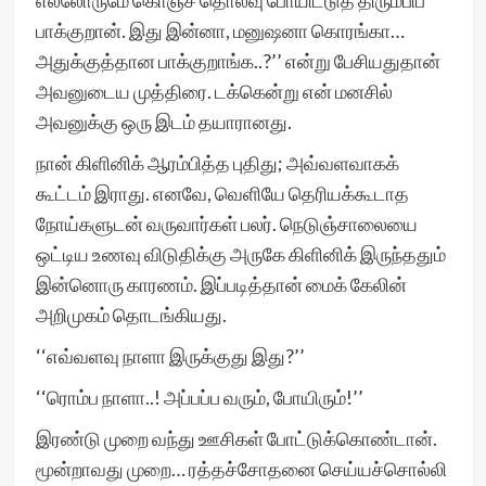
எல்லோருமே கொஞ்ச தொலவு போயிட்டுத் திரும்பிப்
பாக்குறான். இது இன்னா, மனுஷனா கொரங்கா…
அதுக்குத்தான பாக்குறாங்க..?’’ என்று பேசியதுதான்
அவனுடைய முத்திரை. டக்கென்று என் மனசில்
அவனுக்கு ஒரு இடம் தயாரானது.
நான் கிளினிக் ஆரம்பித்த புதிது; அவ்வளவாகக்
கூட்டம் இராது. எனவே, வெளியே தெரியக்கூடாத
நோய்களுடன் வருவார்கள் பலர். நெடுஞ்சாலையை
ஒட்டிய உணவு விடுதிக்கு அருகே கிளினிக் இருந்ததும்
இன்னொரு காரணம். இப்படித்தான் மைக் கேலின்
அறிமுகம் தொடங்கியது.
‘‘எவ்வளவு நாளா இருக்குது இது?’’
‘‘ரொம்ப நாளா..! அப்பப்ப வரும், போயிரும்!’’
இரண்டு முறை வந்து ஊசிகள் போட்டுக்கொண்டான்.
மூன்றாவது முறை… ரத்தச்சோதனை செய்யச்சொல்லி