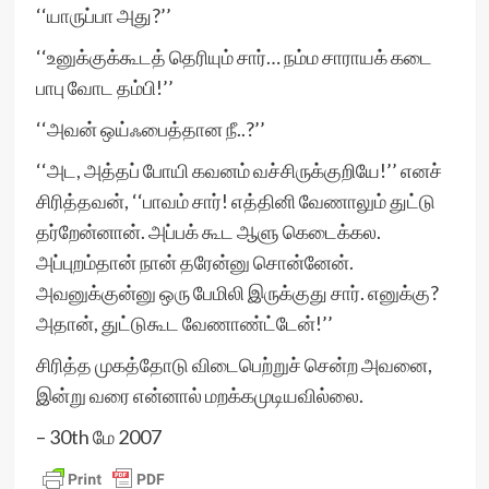
‘‘யாருப்பா அது?’’
‘‘உனுக்குக்கூடத் தெரியும் சார்… நம்ம சாராயக் கடை
பாபு வோட தம்பி!’’
‘‘அவன் ஒய்ஃபைத்தான நீ..?’’
‘‘அட, அத்தப் போயி கவனம் வச்சிருக்குறியே!’’ எனச்
சிரித்தவன், ‘‘பாவம் சார்! எத்தினி வேணாலும் துட்டு
தர்றேன்னான். அப்பக் கூட ஆளு கெடைக்கல.
அப்புறம்தான் நான் தரேன்னு சொன்னேன்.
அவனுக்குன்னு ஒரு பேமிலி இருக்குது சார். எனுக்கு?
அதான், துட்டுகூட வேணாண்ட்டேன்!’’
சிரித்த முகத்தோடு விடைபெற்றுச் சென்ற அவனை,
இன்று வரை என்னால் மறக்கமுடியவில்லை.
– 30th மே 2007