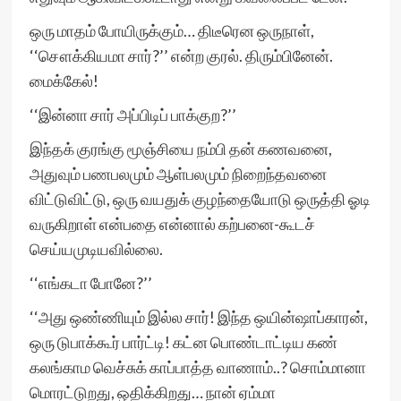
ஒரு மாதம் போயிருக்கும்… திடீரென ஒருநாள்,
‘‘சௌக்கியமா சார்?’’ என்ற குரல். திரும்பினேன்.
மைக்கேல்!
‘‘இன்னா சார் அப்பிடிப் பாக்குற?’’
இந்தக் குரங்கு மூஞ்சியை நம்பி தன் கணவனை,
அதுவும் பணபலமும் ஆள்பலமும் நிறைந்தவனை
விட்டுவிட்டு, ஒரு வயதுக் குழந்தையோடு ஒருத்தி ஓடி
வருகிறாள் என்பதை என்னால் கற்பனை-கூடச்
செய்யமுடியவில்லை.
‘‘எங்கடா போனே?’’
‘‘அது ஒண்ணியும் இல்ல சார்! இந்த ஒயின்ஷாப்காரன்,
ஒரு டுபாக்கூர் பார்ட்டி! கட்ன பொண்டாட்டிய கண்
கலங்காம வெச்சுக் காப்பாத்த வாணாம்..? சொம்மானா
மொரட்டுறது, ஒதிக்கிறது… நான் ஏம்மா