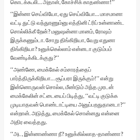
கொடக்கூலி… அதான், கோச்சிக் காதண்ணா!’’
‘‘இன்னா செய்வியோ, ஏது செய்வியோ… மாசமானா
வட்டி துட்டு வந்துரணும்னு எத்தினி ட்ரிப் உன்னாண்ட
சொல்லிக்கீ றேன்? மனுஷன்னா மானம், ரோஷம்
இருக்கணும்டா. சோறு திங்கிறியா, வேறு எதுனா
திங்கிறியா? உனுக்கெல்லாம் என்னடா குடும்பம்
வேண்டிக்கிடக்குது?’’
‘‘அண்ணே, மைக்கேல் சம்சாரத்தைப்
பார்த்திருக்கிறியா… சூப்பரா இருக்கும்!’’ என்று
இன்னொருவன் சொல்ல, மீண்டும் அந்த முரடன்
மைக்கேலின் சட்டையைப் பிடித்து, ‘‘வட்டி குடுக்க
முடியாதவன் பொண்டாட்டியை அனுப்பறதுதானடா?’’
என்றான். அடுத்து, மைக்கேல் சொன்னது என்னை
அதிர வைத்தது.
‘‘அட, இன்னாண்ணா நீ? உனுக்கில்லாத-தாண்ணா?