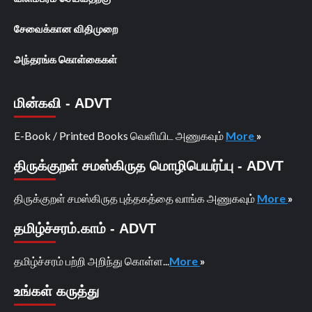
சேவைக்கான விதிமுறை
அந்தரங்க கொள்கைகள்
மின்கவி - ADVT
E-Book / Printed Books வெளியிட அணுகவும்
More
»
திருக்குறள் சமஸ்கிருத மொழிபெயர்ப்பு - ADVT
திருக்குறள் சமஸ்கிருத புத்தகத்தை வாங்க அணுகவும்
More
»
தமிழ்ச்சரம்.காம் - ADVT
தமிழ்ச்சரம் பற்றி அறிந்து கொள்ள...
More
»
உங்கள் கருத்து