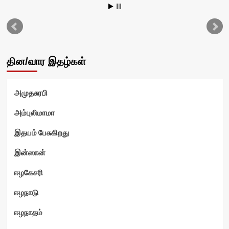
டு
தின/வார இதழ்கள்
அமுதசுரபி
அம்புலிமாமா
இதயம் பேசுகிறது
இன்ஸான்
ஈழகேசரி
ஈழநாடு
ஈழநாதம்