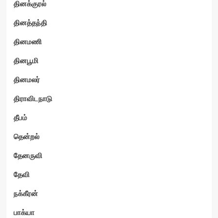
தினக்குரல்
தினத்தந்தி
தினமணி
தினபூமி
தினமலர்
திராவிடநாடு
தீபம்
தென்றல்
தேனருவி
தேவி
நக்கீரன்
பாக்யா