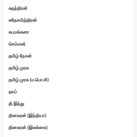
சுதந்திரன்
சுதேசமித்திரன்
சுபமங்களா
செம்மலர்
தமிழ் நேசன்
தமிழ் முரசு
தமிழ் முரசு (ம.பொ.சி)
தாய்
தி இந்து
தினகரன் (இந்தியா)
தினகரன் (இலங்கை)