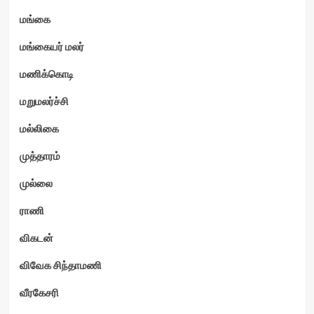
மங்கை
மங்கையர் மலர்
மணிக்கொடி
மறுமலர்ச்சி
மல்லிகை
முத்தாரம்
முல்லை
ராணி
விகடன்
விவேக சிந்தாமணி
வீரகேசரி