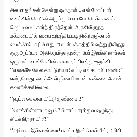
சில மாதங்கள் சென்று ஒருநாள்… என் மோட்டார்
சைக்கிள் செயின் அறுந்து போகவே, மெக்கானிக்
ஷெட்டில் உட்கார்ந் திருந்தேன். அருகிலிருந்த
டீக்கடையில், டீயை உறிஞ்சியபடி நின்றிருந்தான்
மைக்கேல். அப்போது, அவன் பக்கத்தில் வந்து நின்றது
ஒரு ஆட்டோ. அதிலிருந்து மூன்று பேர் இறங்கினார்கள்.
ஒருவன் மைக்கேலின் காலரைப் பிடித்து உலுக்கி,
‘‘எனக்கே வேல காட்டுறியா! வட்டி எங்கடா பேமானி?’’
என்றபோது, மைக்கேல் திணறினான். என்னை அவன்
கவனிக்கவில்லை.
‘‘வூட்ல செலவாயிட்டுதுண்ணா..!’’
‘‘உனக்கின்னாடா வூடு? பிளாட்பாரத்துல வுழுந்து
கிடக்கிற நாயி நீ!’’
‘‘அய்ய… இல்லண்ணா! பசங்க இஸ்கோல் பீஸ், அரிசி,