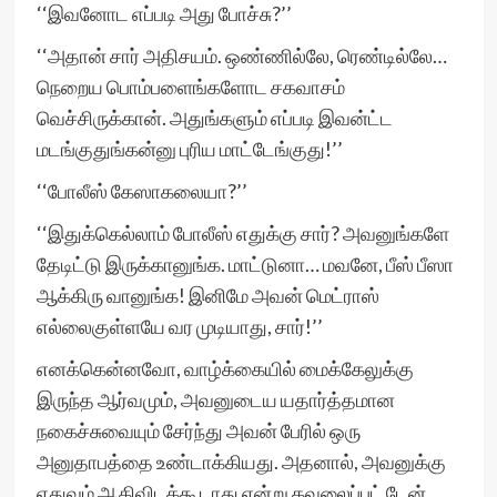
‘‘இவனோட எப்படி அது போச்சு?’’
‘‘அதான் சார் அதிசயம். ஒண்ணில்லே, ரெண்டில்லே…
நெறைய பொம்பளைங்களோட சகவாசம்
வெச்சிருக்கான். அதுங்களும் எப்படி இவன்ட்ட
மடங்குதுங்கன்னு புரிய மாட்டேங்குது!’’
‘‘போலீஸ் கேஸாகலையா?’’
‘‘இதுக்கெல்லாம் போலீஸ் எதுக்கு சார்? அவனுங்களே
தேடிட்டு இருக்கானுங்க. மாட்டுனா… மவனே, பீஸ் பீஸா
ஆக்கிரு வானுங்க! இனிமே அவன் மெட்ராஸ்
எல்லைகுள்ளயே வர முடியாது, சார்!’’
எனக்கென்னவோ, வாழ்க்கையில் மைக்கேலுக்கு
இருந்த ஆர்வமும், அவனுடைய யதார்த்தமான
நகைச்சுவையும் சேர்ந்து அவன் பேரில் ஒரு
அனுதாபத்தை உண்டாக்கியது. அதனால், அவனுக்கு
எதுவும் ஆகிவிடக்கூடாது என்று கவலைப்பட் டேன்.