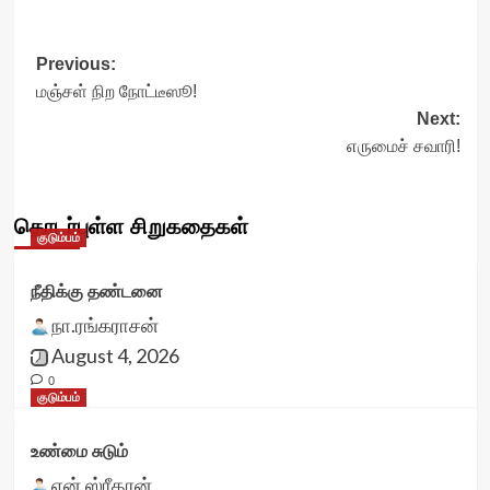
Post
Previous:
மஞ்சள் நிற நோட்டீஸூ!
navigation
Next:
எருமைச் சவாரி!
தொடர்புள்ள சிறுகதைகள்
குடும்பம்
நீதிக்கு தண்டனை
நா.ரங்கராசன்
August 4, 2026
0
குடும்பம்
உண்மை சுடும்
என்.ஸ்ரீதரன்