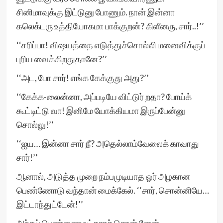
சினிமாவுக்கு இட்டுனு போணும். நான் இன்னா
கலெக்டரு உத்தியோகமா பாக்குறன்? கிளீனரு, சார்..!’’
‘‘சரிப்பா! விஷயத்தை எடுத்துச்சொல்லி மனைவிக்குப்
புரிய வைக்கிறதுதானே?’’
‘‘அட, போ சார்! எங்க கேக்குது அது?’’
‘‘கேக்க-லைன்னா, அப்படியே விட்டுர் றதா? போய்க்
கூட்டிட்டு வா! இனிமே யோக்கியமா இருப்பேன்னு
சொல்லு!’’
‘‘ஐய… இன்னா சார் நீ? அதெல்லாம்வேலைக் காவாது
சார்!’’
ஆனால், அடுத்த முறை நம்பமுடியாத ஓர் அழகான
பெண்ணோடு வந்தான் மைக்கேல். ‘‘சார், சொன்னியே…
இட்டாந்துட்டேன்!’’