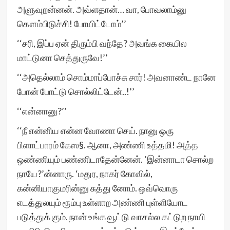
அளுவுறன்னன். அவ்ளதான்… வா, போவலாம்னு
கௌம்பிடுச்சி! போயிட்டோம்’’
‘‘சரி, இப்ப ஏன் திரும்பி வந்தே? அவங்க கையில
மாட்டுனா செத்துருவே!’’
‘‘அதெல்லாம் சொம்மாப்போச்சு சார்! அவனாண்ட நானே
போன் போட்டு சொல்லிட்டேன்..!’’
‘‘என்னானு?’’
‘‘நீ என்னிய என்ன வோணா செய். நானு ஒரு
பிளாட்பாரம் கேஸ§. ஆனா, அண்ணி உத்தமி! அத்த
ஒண்ணியும் பண்ணிடாதேன்னேன். ‘இன்னாடா சொல்ற
நாயே?’ன்னாரு. ‘மதுர, நாகர் கோவில்,
கன்னியாகுமரின்னு சுத்து னோம். ஒவ்வொரு
எடத்துலயும் ரூம்பு உள்ளாற அண்ணி புள்ளியோட
படுத்துக் கும். நான் உங்க வூட்டு வாசல்ல கட்டுற நாயி