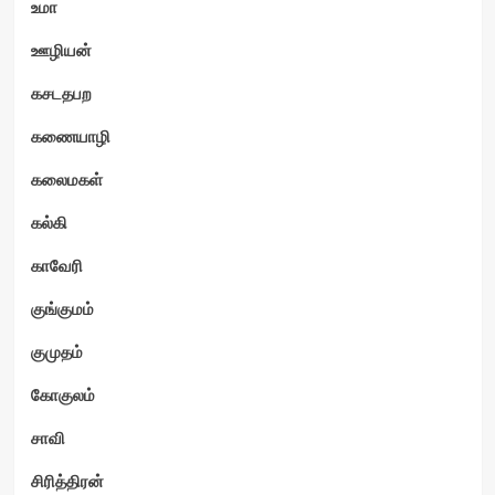
உமா
ஊழியன்
கசடதபற
கணையாழி
கலைமகள்
கல்கி
காவேரி
குங்குமம்
குமுதம்
கோகுலம்
சாவி
சிரித்திரன்