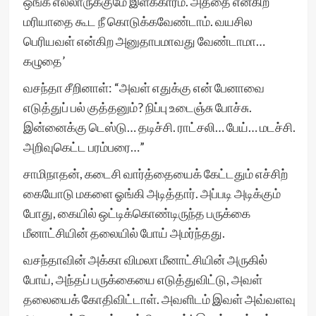
ஒங்க எல்லாருக்குமே இளக்காரம். அத்தை என்கிற
மரியாதை கூட நீ கொடுக்கவேண்டாம். வயசில
பெரியவள் என்கிற அனுதாபமாவது வேண்டாமா…
கழுதை’
வசந்தா சீறினாள்: “அவள் எதுக்கு என் பேனாவை
எடுத்துப் பல் குத்தனும்? நிப்பு உடைஞ்சு போச்சு.
இன்னைக்கு டெஸ்டு… தடிச்சி. ராட்சலி… பேய்… மடச்சி.
அறிவுகெட்ட பரம்பரை…”
சாமிநாதன், கடைசி வார்த்தையைக் கேட்டதும் எச்சிற்
கையோடு மகளை ஓங்கி அடித்தார். அப்படி அடிக்கும்
போது, கையில் ஒட்டிக்கொண்டிருந்த பருக்கை
மீனாட்சியின் தலையில் போய் அமர்ந்தது.
வசந்தாவின் அக்கா விமலா மீனாட்சியின் அருகில்
போய், அந்தப் பருக்கையை எடுத்துவிட்டு, அவள்
தலையைக் கோதிவிட்டாள். அவளிடம் இவள் அவ்வளவு