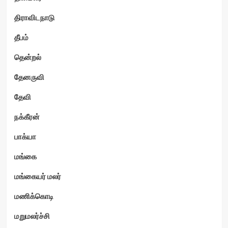
திராவிடநாடு
தீபம்
தென்றல்
தேனருவி
தேவி
நக்கீரன்
பாக்யா
மங்கை
மங்கையர் மலர்
மணிக்கொடி
மறுமலர்ச்சி