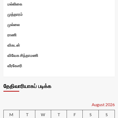
மல்லிகை
முத்தாரம்
முல்லை
ராணி
விகடன்
விவேக சிந்தாமணி
வீரகேசரி
தேதிவாரியாகப் படிக்க
August 2026
M
T
W
T
F
S
S