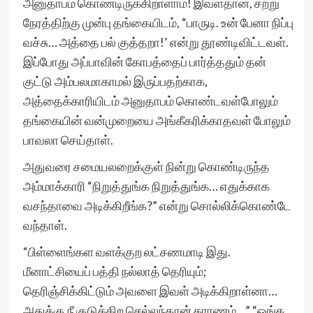
அனுதாபம் கொண்டிருக்கிறாளாம்! இவள்தான், சற்று
நேரத்திற்கு முன்பு தங்கையிடம், “பாருடி. உன் பேனா நிப்பு
வச்சு… அத்தை பல் குத்தறா!’ என்று தூண்டிவிட்டவள்.
இப்போது அப்பாவின் கோபத்தைப் பார்த்ததும் தன்
குட்டு அம்பலமாகாமல் இருப்பதற்காக,
அத்தைக்காரியிடம் அனுதாபம் கொண்டவள்போலும்
தங்கையின் வன்முறையை அங்கீகரிக்காதவள் போலும்
பாவலா செய்தாள்.
அதுவரை சமையலறைக்குள் நின்று கொண்டிருந்த
அம்மாக்காரி “நிறுத்துங்க நிறுத்துங்க… எதுக்காக
வசந்தாவை அடிக்கிறீங்க?” என்று சொல்லிக்கொண்டே
வந்தாள்.
“பிள்ளைங்கள வளக்குற லட்சணமாடி இது.
மீனாட்சியைப் பத்தி நல்லாத் தெரியும்;
தெரிஞ்சிக்கிட்டும் அவளை இவள் அடிக்கிறாள்னா…
அதுக்கு நீ குடுக்கிற செல்லந்தான் காரணம்…” “ஒங்க