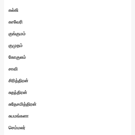
கல்கி
காவேரி
குங்குமம்
குமுதம்
கோகுலம்
சாவி
சிரித்திரன்
சுதந்திரன்
சுதேசமித்திரன்
சுபமங்களா
செம்மலர்