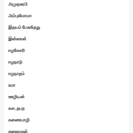
அமுதசுரபி
அம்புலிமாமா
இதயம் பேசுகிறது
ம்
இன்ஸான்
ஈழகேசரி
ஈழநாடு
ஈழநாதம்
உமா
ஊழியன்
கசடதபற
கணையாழி
கலைமகள்