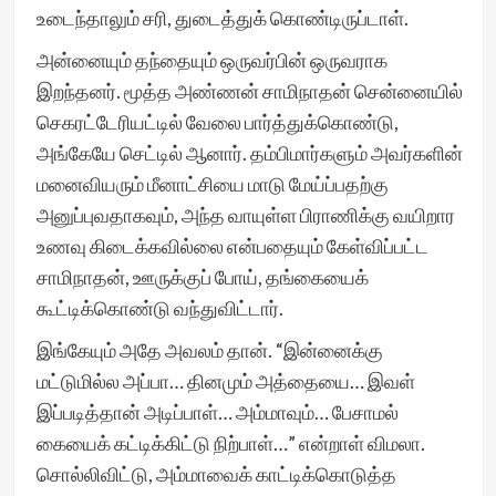
உடைந்தாலும் சரி, துடைத்துக் கொண்டிருப்டாள்.
அன்னையும் தந்தையும் ஒருவர்பின் ஒருவராக
இறந்தனர். மூத்த அண்ணன் சாமிநாதன் சென்னையில்
செகரட்டேரியட்டில் வேலை பார்த்துக்கொண்டு,
அங்கேயே செட்டில் ஆனார். தம்பிமார்களும் அவர்களின்
மனைவியரும் மீனாட்சியை மாடு மேய்ப்பதற்கு
அனுப்புவதாகவும், அந்த வாயுள்ள பிராணிக்கு வயிறார
உணவு கிடைக்கவில்லை என்பதையும் கேள்விப்பட்ட
சாமிநாதன், ஊருக்குப் போய், தங்கையைக்
கூட்டிக்கொண்டு வந்துவிட்டார்.
இங்கேயும் அதே அவலம் தான். “இன்னைக்கு
மட்டுமில்ல அப்பா… தினமும் அத்தையை… இவள்
இப்படித்தான் அடிப்பாள்… அம்மாவும்… பேசாமல்
கையைக் கட்டிக்கிட்டு நிற்பாள்…” என்றாள் விமலா.
சொல்லிவிட்டு, அம்மாவைக் காட்டிக்கொடுத்த