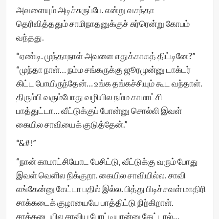
அவளையும் அடிச்சுருப்பே. என்று வசந்தா
தெரிவித்ததும் சாமிநாதனுக்குச் சுர்ரென்று கோபம்
வந்தது.
“ஏண்டி. முந்தாநாள் அவளை எதுக்காகத் திட்டினே?”
“முந்தா நாள்… நம்ம சங்கருக்கு ஜூரமுன்னு டாக்டர்
கிட்ட போயிருந்தேன்… உங்க தங்கச்சியும் கூட வந்தாள்.
திரும்பி வரும்போது வழியில நம்ம காமாட்சி
பாத்துட்டா… வீட்டுக்குப் போன்னு சொல்லி இவள்
கையில சாவியைக் குடுத்தேன்.”
“&#!”
“நான் காமாட்சியோட பேசிட்டு, வீட்டுக்கு வரும் போது
இவள் வெளில நிக்குறா. கையில சாவியில்ல. சாவி
எங்கேன்னு கேட்டா பதில் இல்ல. பித்து பிடிச்சவள் மாதிரி
சாக்கடைக் குழாயையே பாத்திட்டு நிற்கிறாள்.
சாக்கடையில சாவிய போட்டியான்னு கேட்டால்…