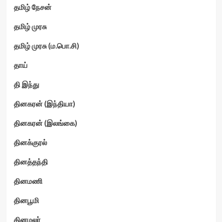
தமிழ் நேசன்
தமிழ் முரசு
தமிழ் முரசு (ம.பொ.சி)
தாய்
தி இந்து
தினகரன் (இந்தியா)
தினகரன் (இலங்கை)
தினக்குரல்
தினத்தந்தி
தினமணி
தினபூமி
தினமலர்