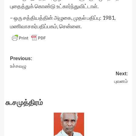
புதைத்துக் கொண்டு உட்கார்ந்துவிட்டாள்.
– ஒரு சத்தியத்தின் அழுகை, முதல் பதிப்பு: 1981,
மணிவாசகர்பதிப்பகம், சென்னை.
Post
Previous:
உச்சவழு
navigation
Next:
புவனம்
சு.சமுத்திரம்