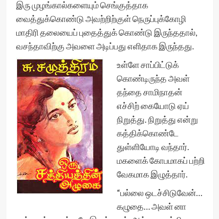
இரு முழங்கால்களையும் செங்குத்தாக
வைத்துக்கொண்டு அவற்றிற்குள் நெருப்புக்கோழி
மாதிரி தலையைப் புதைத்துக் கொண்டு இருந்ததால்,
வசந்தாவிற்கு அவளை அடிப்பது எளிதாக இருந்தது.
உள்ளே சாப்பிட்டுக்
கொண்டிருந்த அவள்
தந்தை சாமிநாதன்
எச்சிற் கையோடு ஏய்
நிறுத்து. நிறுத்து என்று
கத்திக்கொண்டே
துள்ளியோடி வந்தார்.
மகளைக் கோபமாகப் பற்றி
வேகமாக இழுத்தார்.
“பல்லை ஒடச்சிடுவேன்…
கழுதை… அவள் னா