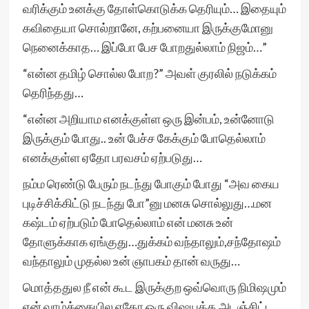
வரிக்கும் உனக்கு தோள்கொடுக்க தெரியும்… இதையும்
கவிதையா சொல்றானே, கற்பனையா இருக்குமோனு
நெனைக்காத… இப்போ பேச போறதுல்லாம் நிஜம்…”
“என்ன தமிழ் சொல்ல போற?” அவள் குரலில் நடுக்கம்
தெரிந்தது…
“என்ன அறியாம எனக்குள்ள ஒரு இன்பம், உன்னோடு
இருக்கும் போது.. உன் பேச்ச கேக்கும் போதெல்லாம்
எனக்குள்ள ஏதோ பரவசம் ஏற்படுது…
நம்ம ரெண்டு பேரும் நடந்து போகும் போது “அவ கைய
புடிச்சிக்கிட்டு நடந்து போ”னு மனசு சொல்லுது…மன
கஷ்டம் ஏற்படும் போதெல்லாம் என் மனசு உன்
தோளுக்காக ஏங்குது…துக்கம் வந்தாலும்,சந்தோஷம்
வந்தாலும் முதல்ல உன் ஞாபகம் தான் வருது…
மொத்ததுல நீ என் கூட இருக்குற ஒவ்வொரு நிமிஷமும்
என் வாழ்க்கையில ஏதோ ஒரு விஷயத்த அடஞ்சிட்ட