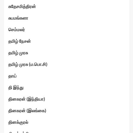
சுதேசமித்திரன்
சுபமங்களா
செம்மலர்
தமிழ் நேசன்
தமிழ் முரசு
தமிழ் முரசு (ம.பொ.சி)
தாய்
தி இந்து
தினகரன் (இந்தியா)
தினகரன் (இலங்கை)
தினக்குரல்