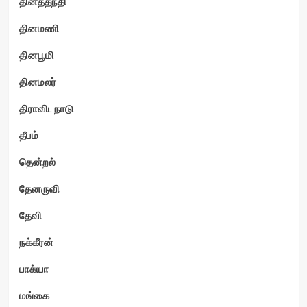
தினத்தந்தி
தினமணி
தினபூமி
தினமலர்
திராவிடநாடு
தீபம்
தென்றல்
தேனருவி
தேவி
நக்கீரன்
பாக்யா
மங்கை