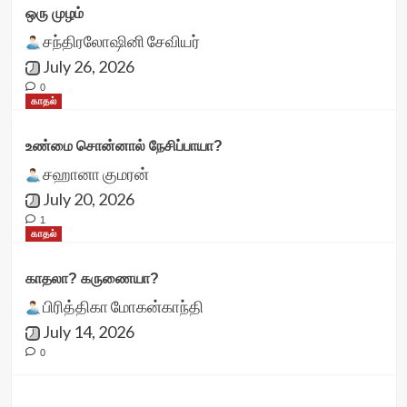
ஒரு முழம்
சந்திரலோஷினி சேவியர்
July 26, 2026
0
காதல்
உண்மை சொன்னால் நேசிப்பாயா?
சஹானா குமரன்
July 20, 2026
1
காதல்
காதலா? கருணையா?
பிரித்திகா மோகன்காந்தி
July 14, 2026
0