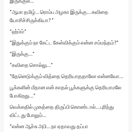
இருக்குல… ”
“ஆமா தமிழ்… ரொம்ப அழகா இருக்கு… கவிதை
யோசிச்சிருக்கியா? ”
“ஹ்ம்ம்”
“இதுக்கும் நா கேட்ட கேள்விக்கும் என்ன சம்மந்தம்?”
“இருக்கு…”
“கவிதை சொல்லு…”
“தேனெடுக்கும் வித்தை தெரியாததாலோ என்னவோ…
பூக்களின் மீதான என் காதல் பூக்களுக்கு தெரியாமலே
போகிறது…”
வெக்கதில் முகத்தை திருப்பி கொண்டால்… புரிந்து
விட்டது போலும்…
“என்ன ஆச்சு அபி… நா ஏதாவது தப்பா