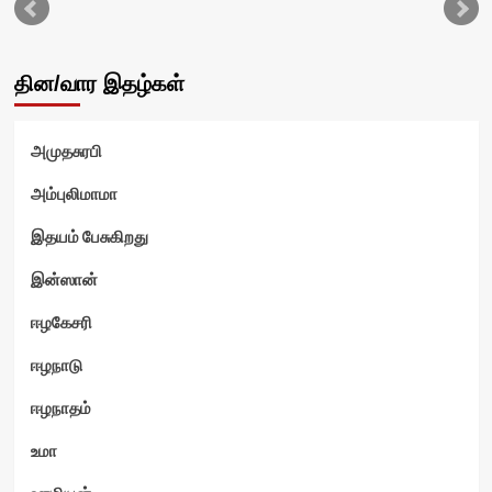
தின/வார இதழ்கள்
அமுதசுரபி
அம்புலிமாமா
இதயம் பேசுகிறது
இன்ஸான்
ஈழகேசரி
ஈழநாடு
ஈழநாதம்
உமா