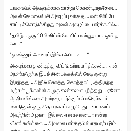
பூங்காவில் அவளுக்காக காத்து கொண்டிருந்தேன்…
அவள் தொலைபேசி அழைப்பு வந்தது… என் சிரிப்பே
காட்டிக்கொடுக்கிறது அவள் அழைப்பை பார்க்கயில்…
“தமிழ்… ஒரு 10 மினிட்ஸ் வெயிட் பண்ணு டா… ஒன் த
வே…”
“ஒண்ணும் அவசரம் இல்ல அபி… வா…”
அழைப்பை துண்டித்து விட்டு சுற்றி பார்த்தேன்… நான்
அமர்ந்திருந்த இடத்தின் பக்கத்தில் செடி ஒன்று
இருந்தது… அதில் கொத்து கொத்தாய் பூத்திருந்த
மஞ்சள் பூக்களின் அழகு கண்களை பறித்தது… ஏனோ
தெரியவில்லை அவற்றை பார்க்கும் போதெல்லாம்
மனதினுள் ஒரு வித பரவசம் எழுகிறது… காரணம்
அவற்றின் அழகா , இல்லை என் ரசனையா என்று
விளங்கவில்லை…. அவளை பார்க்கும் போது ஏற்படும்