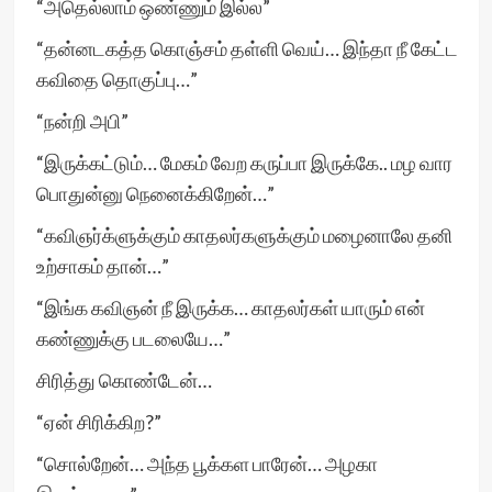
“அதெல்லாம் ஒண்ணும் இல்ல”
“தன்னடகத்த கொஞ்சம் தள்ளி வெய்… இந்தா நீ கேட்ட
கவிதை தொகுப்பு…”
“நன்றி அபி”
“இருக்கட்டும்… மேகம் வேற கருப்பா இருக்கே.. மழ வார
பொதுன்னு நெனைக்கிறேன்…”
“கவிஞர்க்ளுக்கும் காதலர்களுக்கும் மழைனாலே தனி
உற்சாகம் தான்…”
“இங்க கவிஞன் நீ இருக்க… காதலர்கள் யாரும் என்
கண்ணுக்கு படலையே…”
சிரித்து கொண்டேன்…
“ஏன் சிரிக்கிற?”
“சொல்றேன்… அந்த பூக்கள பாரேன்… அழகா