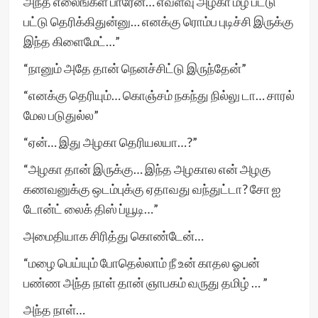
அந்த எலைங்கள பாரேன்… எவ்ளவு அழகா மழ பட்டு
பட்டு தெரிக்கிதுன்னு… எனக்கு ரொம்ப புடிச்சி இருக்கு
இந்த கிளைமேட்…”
“நானும் அதே தான் நெனச்சிட்டு இருந்தேன்”
“எனக்கு தெரியும்… கொஞ்சம் நகந்து நில்லு டா… சாரல்
மேல படுதுல்ல”
“ஏன்… இது அழகா தெரியலயா…?”
“அழகா தான் இருக்கு… இந்த அழகால என் அழகு
கணவனுக்கு ஒடம்புக்கு ஏதாவது வந்துட்டா? சோ ஐ
டோன்ட் லைக் திஸ் ப்யூடி…”
அமைதியாக சிரித்து கொண்டேன்…
“மழை பெய்யும் போதெல்லாம் நீ உன் காதல ஓபன்
பண்ண அந்த நாள் தான் ஞாபகம் வருது தமிழ் … ”
அந்த நாள்…