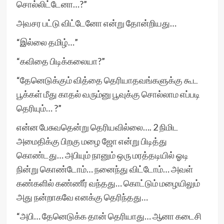
சொல்லிட்டேனா…?”
அவசர பட்டு விட்டேனோ என்று தோன்றியது…
“இல்லை தமிழ்…”
“கவிதை பிடிக்கலையா?”
“தேனெடுக்கும் வித்தை தெரியாதவங்களுக்கு கூட
பூக்கள் மீது காதல் வரும்னு பூவுக்கு சொல்லாம எப்படி
தெரியும்… ?”
என்ன பேசுவதென்று தெரியவில்லை…. 2 நிமிட
அமைதிக்கு பிறகு மழை ஜோ என்று பிடித்து
கொண்டது… அபியும் நானும் ஒரு மரத்தடியில் ஓடி
நின்று கொண்டோம்… நனைந்து விட்டோம்… அவள்
கண்களில் கண்ணீர் வந்தது… கொட்டும் மழையிலும்
அது நன்றாகவே எனக்கு தெரிந்தது…
“அபி… தேனெடுக்க தான் தெரியாது… ஆனா கடைசி