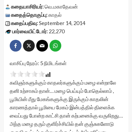
கதையாசிரியர்:
வெ.மகாதேவன்
கதைத்தொகுப்பு:
காதல்
கதைப்பதிவு:
September 14, 2014
பார்வையிட்டோர்:
22,270
வாசிப்பு நேரம்:
5
நிமிடங்கள்
கவிஞர்களுக்கும் காதலர்களுக்கும் மழை என்றாலே
தனி உற்சாகம் தான்… மழை பெய்யும் போதெல்லாம் ,
பூமியின் மீது மேகங்களுக்கு இருக்கும் காதலின்
காரணத்தால் பூமியை மேகம் இன்பத்தில் திளைக்க
வைப்பது போன்ற காட்சி தான் கற்பனைக்கு வருகிறது…
அந்த மழை தரும் குளிர்ச்சியில் தன் குஞ்சுகளோடு