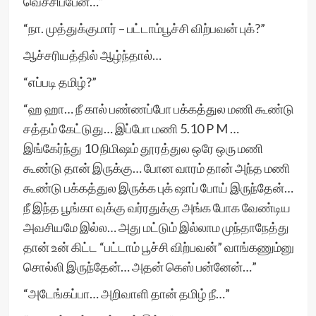
வெச்சிப்பேன்…”
“நா. முத்துக்குமார் – பட்டாம்பூச்சி விற்பவன் புக்?”
ஆச்சரியத்தில் ஆழ்ந்தால்…
“எப்படி தமிழ்?”
“ஹ ஹா… நீ கால் பண்ணப்போ பக்கத்துல மணி கூண்டு
சத்தம் கேட்டுது… இப்போ மணி 5.10 P M …
இங்கேர்ந்து 10 நிமிஷம் தூரத்துல ஒரே ஒரு மணி
கூண்டு தான் இருக்கு… போன வாரம் தான் அந்த மணி
கூண்டு பக்கத்துல இருக்க புக் ஷாப் போய் இருந்தேன்…
நீ இந்த பூங்கா வுக்கு வர்ரதுக்கு அங்க போக வேண்டிய
அவசியமே இல்ல… அது மட்டும் இல்லாம முந்தாநேத்து
தான் உன் கிட்ட “பட்டாம் பூச்சி விற்பவன்” வாங்கணும்னு
சொல்லி இருந்தேன்… அதன் கெஸ் பன்னேன்…”
“அடேங்கப்பா… அறிவாளி தான் தமிழ் நீ…”