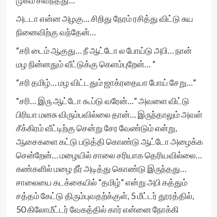
முகம் சிவந்தது…
அடடா என்ன அழகு… சிறிது நேரம் ரசித்து விட்டு சுய
நினைவிற்கு வந்தேன்…
“சரி டைம் ஆகுது… நீ ஆட்டோ ல போய்டு அபி… நான்
மழ நின்னதும் வீட்டுக்கு கெளம்புறேன்… ”
“சரி தமிழ்… மழ விட்டதும் ஜாக்ரதையா போய் சேறு…”
“சரி… இரு ஆட்டோ கூப்டு வரேன்…” அவளை விட்டு
பிரியா மனசு விரும்பவில்லை தான்… இருந்தாலும் அவள்
சீக்கிரம் வீட்டிற்கு சென்று சேர வேண்டும் என்று,
ஆசைகளை கட்டு படுத்தி கொண்டு ஆட்டோ அழைக்க
சென்றேன்… மழையில் சாலை சரியாக தெரியவில்லை…
கண்களில் மழை நீர் அடித்து கொண்டு இருந்தது…
சாலையை கடக்கையில் “தமிழ்” என்று அபி கத்தும்
சத்தம் கேட்டு திரும்புவதற்க்குள், 5 மீட்டர் தூரத்தில்,
50 கிலோமீட்டர் வேகத்தில் கார் என்னை நோக்கி