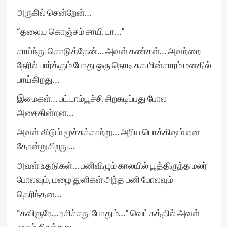
அருகில் சென்றேன்…
“தலைய கொஞ்சம் சாயி டா…”
சாய்ந்து கொடுத்தேன்… அவள் கண்கள்… அவற்றை
நேரில் பார்க்கும் போது ஒரு நொடி சுக மின்சாரம் மனதில்
பாய்கிறது…
இமைகள்… பட்டாம்பூச்சி சிறகடிப்பது போல
அசைகின்றன…
அவள் விடும் மூச்சுக்காற்று… அரிய பொக்கிஷம் என
தோன்றுகிறது…
அவள் உதடுகள்… பனிவிழும் காலயில் பூத்திருந்த மலர்
போலவும், மழை துளிகள் அந்த பனி போலவும்
தெரிந்தன…
“கவிஞரே… ரசிச்சது போதும்…” வெட்கத்தில் அவள்