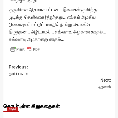
குருவிகள் ஆசுவாச பட்டன… இலைகள் குளித்து
முடித்து தெளிவாக இருந்தது… எங்கள் அழகிய
நினைவுகள் மட்டும் மனதில் நின்று கொண்டே
இருந்தன… அழியாமல்… எவ்வளவு அழகான காதல்…
எவ்வளவு அழகானது காதல்…
Post
Previous:
தாய்ப்பாசம்
navigation
Next:
ஹலால்
தொடர்புள்ள சிறுகதைகள்
காதல்