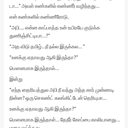
டா…” அவள் கண்களில் கண்ணீர் வழிந்தது…
என் கண்களில் கண்ணீரோடு,
“அபி…. என்ன காப்பாத்த உன் உயிரயே குடுக்க
துணிஞ்சிட்டியா…?”
“அத விடு தமிழ்…நீ நல்ல இருக்கல… ”
“உனக்கு ஏதாவது ஆகி இருந்தா?”
மௌனமாக இருந்தால்…
இன்று
“எந்த தைரியத்துல அபி நீ வந்து அந்த கார் முன்னாடி
நின்ன? ஒரு செகண்ட் கலங்கிட்டேன் தெரியுமா…
உனக்கு ஏதாவது ஆகி இருந்தா?”
மௌனமாக இருந்தாள்… தேநீர் கோப்பை காலியானது…
மழை ஓய்ந்தது…