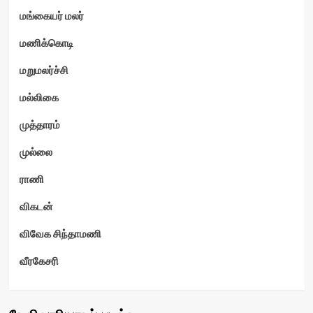
மங்கையர் மலர்
மணிக்கொடி
மறுமலர்ச்சி
மல்லிகை
முத்தாரம்
முல்லை
ராணி
விகடன்
விவேக சிந்தாமணி
வீரகேசரி