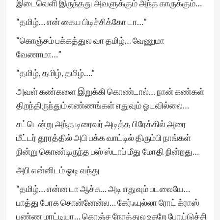
இடைவெளி இருந்தது அவளுக்கும் அந்த காருக்கும்…
“தமிழ்… என் கைய பிடிச்சிக்கோ டா…”
“கொஞ்சம் பக்கத்துல வா தமிழ்… வேணுமா
வேணாமா…”
“தமிழ், தமிழ், தமிழ்….”
அவள் கண்களை இறுக்கி கொண்டால்… நான் கண்கள்
திறந்திருந்தும் எண்ணங்கள் எதுவும் ஓடவில்லை…
சட்டென்று அந்த டிரைவர் அடித்த பிரேக்கில் அரை
மீட்டர் தூரத்தில் அபி பக்க வாட்டில் திரும்பி நாங்கள்
நின்று கொண்டிருந்த பஸ் ஸ்டாப் மீது மோதி நின்றது…
அபி என்னிடம் ஓடி வந்து
“தமிழ்… என்ன டா ஆச்சு… அடி எதுவும் படலையே…
பாத்து போக சொன்னேன்ல… கேர்ஃபுல்லா ரோட் க்ராஸ்
பண்ண மாட்டியா… கொஞ்ச நேரத்துல உசுறே போய்டுச்சி