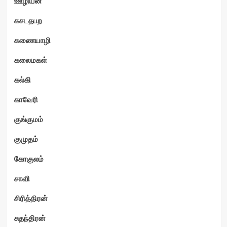
ஊழியன்
கசடதபற
கணையாழி
கலைமகள்
கல்கி
காவேரி
குங்குமம்
குமுதம்
கோகுலம்
சாவி
சிரித்திரன்
சுதந்திரன்