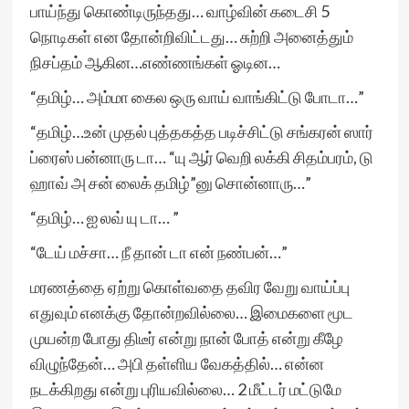
பாய்ந்து கொண்டிருந்தது… வாழ்வின் கடைசி 5
நொடிகள் என தோன்றிவிட்டது… சுற்றி அனைத்தும்
நிசப்தம் ஆகின…எண்ணங்கள் ஓடின…
“தமிழ்… அம்மா கைல ஒரு வாய் வாங்கிட்டு போடா…”
“தமிழ்…உன் முதல் புத்தகத்த படிச்சிட்டு சங்கரன் ஸார்
ப்ரைஸ் பன்னாரு டா… “யு ஆர் வெறி லக்கி சிதம்பரம், டு
ஹாவ் அ சன் லைக் தமிழ்”னு சொன்னாரு…”
“தமிழ்… ஐ லவ் யு டா… ”
“டேய் மச்சா… நீ தான் டா என் நண்பன்…”
மரணத்தை ஏற்று கொள்வதை தவிர வேறு வாய்ப்பு
எதுவும் எனக்கு தோன்றவில்லை… இமைகளை மூட
முயன்ற போது திடீர் என்று நான் போத் என்று கீழே
விழுந்தேன்… அபி தள்ளிய வேகத்தில்… என்ன
நடக்கிறது என்று புரியவில்லை… 2 மீட்டர் மட்டுமே