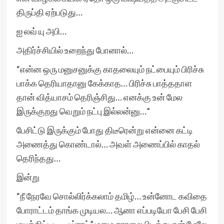
திருப்தி ஏற்படுது…
ஐ லவ் யு அபி…
அதிர்ச்சியில் உறைந்து போனால்…
“என்ன ஒரு மனுசனுக்கு காதலையும் நட்பையும் பிரிச்சு
பாக்க தெரியாதானு கேக்காத… பிரிச்சு பாத்ததாள
தான் வித்யாசம் தெரிஞ்சிது… எனக்கு உன் மேல
இருக்குறது வெறும் நட்பு இல்லன்னு…”
பேசிட்டு இருக்கும் போது திடீரென்று என்னை கட்டி
அணைத்து கொண்டால்… அவள் அணைப்பில் காதல்
தெரிந்தது…
இன்று
“நீ நேரவே சொல்லிர்க்கலாம் தமிழ்… உன்னோட கவிதை
போராட்டம் தாங்க முடியல… ஆனா எப்படியோ பேசி பேசி