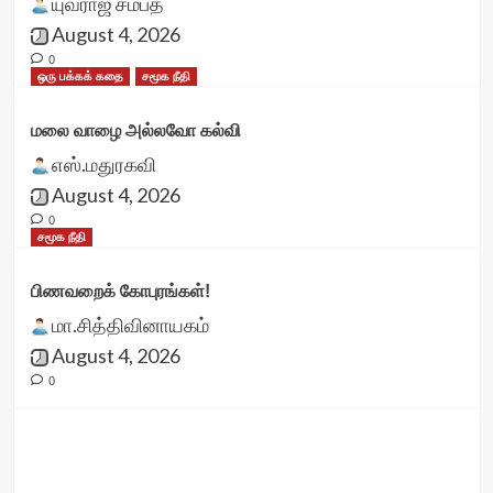
யுவராஜ் சம்பத்
August 4, 2026
0
ஒரு பக்கக் கதை
சமூக நீதி
மலை வாழை அல்லவோ கல்வி
எஸ்.மதுரகவி
August 4, 2026
0
சமூக நீதி
பிணவறைக் கோபுரங்கள்!
மா.சித்திவினாயகம்
August 4, 2026
0