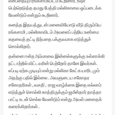
என்பதையும் ரங்கசாமியிடம் கூறினார். உஷா
பெற்றெடுத்த தமது பேத்தி மல்லிகாவை ஒப்படைக்க
வேண்டும் என்றும் கூறினார்.
கனத்த இதயத்துடன் மனைவியோடு வீடு திரும்பிய
ரங்கசாமி , மல்லிகாவிடம் அவளைப் பற்றிய உண்மை
கதவைத் தட்டி நிற்பதை பக்குவமாக எடுத்துச்
சொல்கிறார்.
தன்னை ஈன்ற அம்மாவை இன்னல்களுக்கு உள்ளாக்கி
நட்டாற்றில் விட்டவரின் பெற்றோர் தானே இவர்கள்.
எப்படி ஏற்க முடியும் என்று மல்லிகா கேட்க யாரிடமும்
அதற்கு பதில் இல்லை . அவளுடைய சகோதர
சகோதரிகள் , வசதி , ராஜ வாழ்க்கை இதை எல்லாம்
எடுத்துச் சொல்லி காத்திருக்கும் ஜமீன்தார் தாத்தா
பாட்டி உடன் செல்ல வேண்டும் என்று அவள் மனதைக்
கரைக்கிறார்கள் .