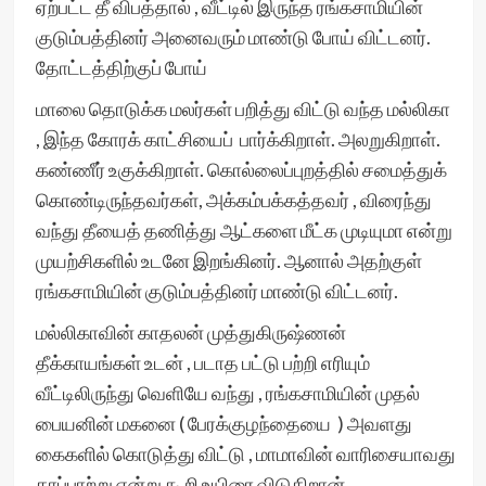
ஏற்பட்ட தீ விபத்தால் , வீட்டில் இருந்த ரங்கசாமியின்
குடும்பத்தினர் அனைவரும் மாண்டு போய் விட்டனர்.
தோட்டத்திற்குப் போய்
மாலை தொடுக்க மலர்கள் பறித்து விட்டு வந்த மல்லிகா
, இந்த கோரக் காட்சியைப் பார்க்கிறாள். அலறுகிறாள்.
கண்ணீர் உகுக்கிறாள். கொல்லைப்புறத்தில் சமைத்துக்
கொண்டிருந்தவர்கள், அக்கம்பக்கத்தவர் , விரைந்து
வந்து தீயைத் தணித்து ஆட்களை மீட்க முடியுமா என்று
முயற்சிகளில் உடனே இறங்கினர். ஆனால் அதற்குள்
ரங்கசாமியின் குடும்பத்தினர் மாண்டு விட்டனர்.
மல்லிகாவின் காதலன் முத்துகிருஷ்ணன்
தீக்காயங்கள் உடன் , படாத பட்டு பற்றி எரியும்
வீட்டிலிருந்து வெளியே வந்து , ரங்கசாமியின் முதல்
பையனின் மகனை ( பேரக்குழந்தையை ) அவளது
கைகளில் கொடுத்து விட்டு , மாமாவின் வாரிசையாவது
காப்பாற்று என்று கூறி உயிரை விடுகிறான்.