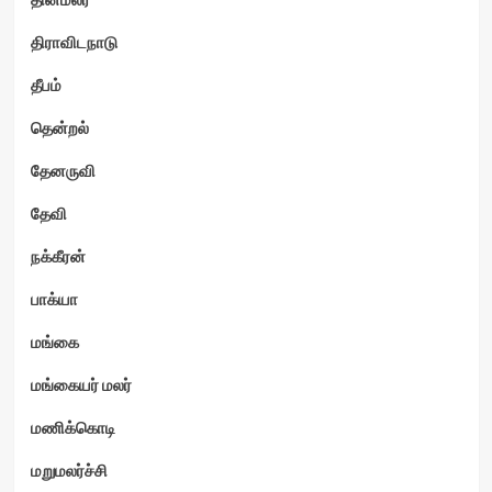
திராவிடநாடு
தீபம்
தென்றல்
தேனருவி
தேவி
நக்கீரன்
பாக்யா
மங்கை
மங்கையர் மலர்
மணிக்கொடி
மறுமலர்ச்சி