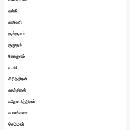
கல்கி
காவேரி
குங்குமம்
குமுதம்
கோகுலம்
சாவி
சிரித்திரன்
சுதந்திரன்
சுதேசமித்திரன்
சுபமங்களா
செம்மலர்