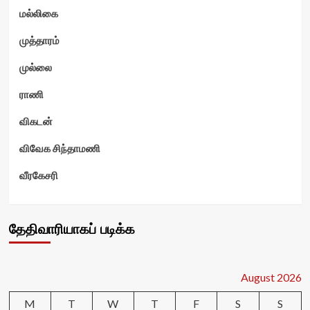
மல்லிகை
முத்தாரம்
முல்லை
ராணி
விகடன்
விவேக சிந்தாமணி
வீரகேசரி
தேதிவாரியாகப் படிக்க
August 2026
M
T
W
T
F
S
S