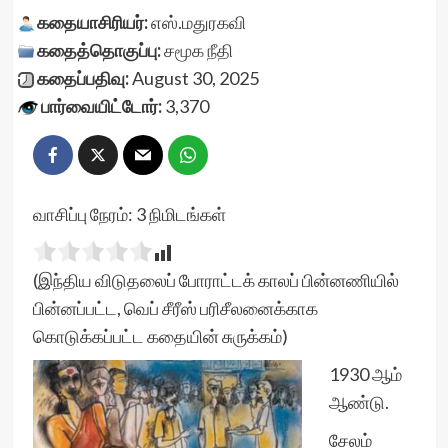
கதையாசிரியர்:
எஸ்.மதுரகவி
கதைத்தொகுப்பு:
சமூக நீதி
கதைப்பதிவு:
August 30, 2025
பார்வையிட்டோர்:
3,370
வாசிப்பு நேரம்:
3
நிமிடங்கள்
(இந்திய விடுதலைப் போராட்டக் காலப் பின்னணியில்
பின்னப்பட்ட, வெப் சீரீஸ் பரிசீலனைக்காக
கொடுக்கப்பட்ட கதையின் சுருக்கம்)
1930 ஆம்
ஆண்டு.
சேலம்