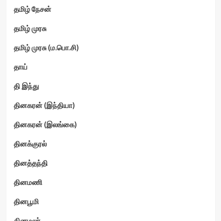
தமிழ் நேசன்
தமிழ் முரசு
தமிழ் முரசு (ம.பொ.சி)
தாய்
தி இந்து
தினகரன் (இந்தியா)
தினகரன் (இலங்கை)
தினக்குரல்
தினத்தந்தி
தினமணி
தினபூமி
தினமலர்