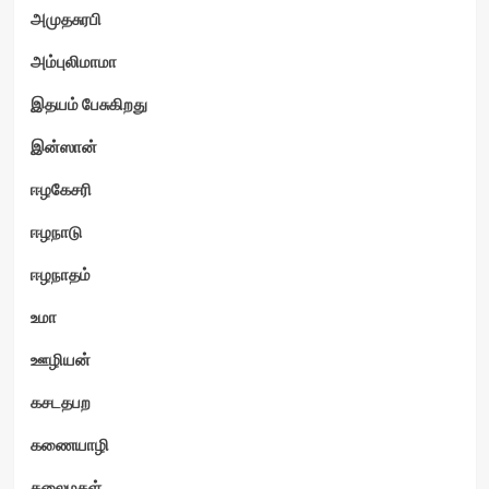
அமுதசுரபி
அம்புலிமாமா
இதயம் பேசுகிறது
இன்ஸான்
ஈழகேசரி
ஈழநாடு
ஈழநாதம்
உமா
ஊழியன்
கசடதபற
கணையாழி
கலைமகள்