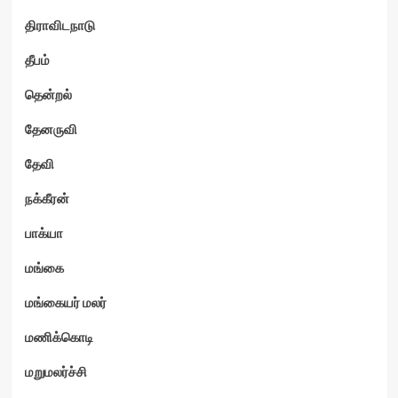
திராவிடநாடு
தீபம்
தென்றல்
தேனருவி
தேவி
நக்கீரன்
பாக்யா
மங்கை
மங்கையர் மலர்
மணிக்கொடி
மறுமலர்ச்சி