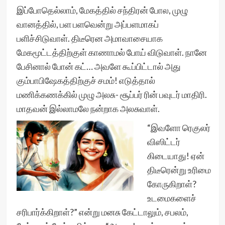
இப்போதெல்லாம், மேகத்தில் சந்திரன் போல, முழு
வானத்தில், பள பளவென்று அப்பளமாகப்
பளிச்சிடுவாள். திடீரென அமாவாசையாக
மேகமூட்டத்திற்குள் காணாமல் போய் விடுவாள். நானே
பேசினால் போன் கட்… அவளே கூப்பிட்டால் அது
கும்பாபிஷேகத்திற்குச் சமம்! எடுத்தால்
மணிக்கணக்கில் முழு அலசு- சூப்பர் ரின் பவுடர் மாதிரி.
மாதவன் இல்லாமலே நன்றாக அலசுவாள்.
“இவளோ ரெகுலர்
விஸிட்டர்
கிடையாது! ஏன்
திடீரென்று உரிமை
கோருகிறாள்?
உடமைகளைச்
சரிபார்க்கிறாள்?” என்று மனசு கேட்டாலும், சபலம்,