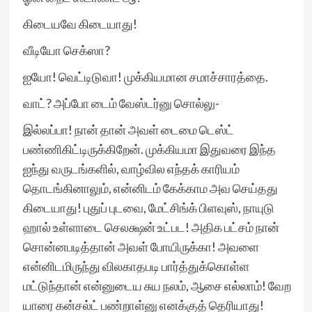
கிடையவே கிடையாது!
வீடியோ செக்ஸா?
ஐயோ! வெட்டிடுவா! முக்கியமான சமாச்சாரத்தை.
வாட்? அப்போ டைம் வேஸ்டர்னு சொல்லு-
இல்லப்பா! நான் தான் அவள் டைமை டெஸ்ட்
பண்ணிகிட்டிருக்கிறேன். முக்கியமா இதுவரை இந்த
ஐந்து வருடங்களில், வாழ்வில எந்தக் காரியம்
தொடங்கினாலும், என்னிடம் கேக்காம அவ செய்தது
கிடையாது! புதுப் புடவை, மேட்சிங்க் பிளவுஸ், நாயுடு
ஹால் உள்ளாடை செலக்ஷன் உட்பட! அதிக பட்சம் நான்
சொன்னபடித்தான் அவள் போயிருக்கா! அவளை
என்னிடமிருந்து விலகாதபடி பார்த்துக்கொள்ள
மட்டுந்தான் என்னுடைய சுய நலம், ஆசை எல்லாம்! வேற
யாரை கன்சல்ட் பண்றாள்னு எனக்குத் தெரியாது!