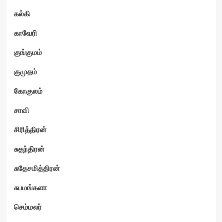
கல்கி
காவேரி
குங்குமம்
குமுதம்
கோகுலம்
சாவி
சிரித்திரன்
சுதந்திரன்
சுதேசமித்திரன்
சுபமங்களா
செம்மலர்