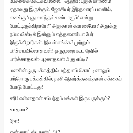
பேச்சைக் கேட்கவில்லை. “ஆஹா! புதுக் காரணம்
ஏதாவது இருக்கும். ஜோசியர் இந்தவாரப் பலனில்,
எனக்கு ‘புது வசந்தம் உண்டாகும்’ என்று
போட்டிருக்கிறாரே?” அதுதான் காரணமோ? அதுக்கு
நம்ம லிஸ்டில் இன்னும் எத்தனையோ பேர்
இருக்கிறார்கள். இவள் எங்கே? முற்றும்
பரிச்சயமில்லாதவள்! ஒருமுறை கூட நேரில்
பார்க்காதவள்-பழகாதவள் அது எப்டி?
மனசின் ஒரு பக்கத்தில் மத்தளம் கொட்டினாலும்
மற்றொரு பக்கத்தில், தனி ஆவர்த்தனம்தான் சக்கைப்
போடு போட்டது!
சரி! என்னதான் சம்பந்தம் உங்கள் இருவருக்கும்?
காதலா?
நோ!
ஓன் நைட் ஸ்டாண்ட் ஆ?