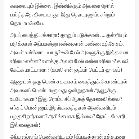
கவலையும் இல்லை. இன்னிக்கும் அவளை நேரில்
பார்த்ததே கிடையாது! இது தொடரணும். சற்றும்
தொடாமலேயே.
அடப் பைத்தியக்காரா! தானும் படுக்கான் …. தள்ளியும்
படுக்கான் அப்படீன்னு என்னதான் பண்ண உத்தேசம்.
அவள் உன்னோட யாரு? உன் மேல் அவளுக்கு இத்தனை
உரிமை என்ன? உனக்கு அவள் மேல் என்ன உரிமை? கமலி
கேட்க மாட்டாளா? (கமலி என் சூப்பர் பெட்டர் ஹாஃப்)
ஆணுடன் ஒரு பெண் சகவாசம் வைத்துக் கொண்டால்
அவளைப் பெண்டாளுவது ஒன்றுதான் ஆணுக்கு
உபயோகமா? இது ரொம்ப சீப் ஆகத் தோணவில்லை?
எந்தப் பெண்ணும் இதற்காகத்தான் ஆண்களிடம்
பழகுகிறார்களா? அசிங்கமாக இல்லை? நோட்டமே சரி
இல்லைதான்!
அப்ப எல்லாப் பெண்களிடமும் இப்படித்தான் உத்தமனா