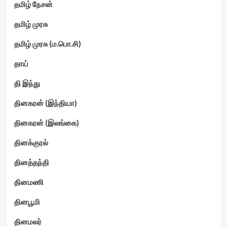
தமிழ் நேசன்
தமிழ் முரசு
தமிழ் முரசு (ம.பொ.சி)
தாய்
தி இந்து
தினகரன் (இந்தியா)
தினகரன் (இலங்கை)
தினக்குரல்
தினத்தந்தி
தினமணி
தினபூமி
தினமலர்