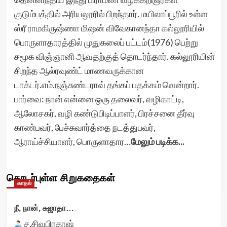
குடும்பத்தில் அரியலூரில் பிறந்தார். மயிலாப்பூரில் உள்ள
ஸ்ரீ ராமகிருஷ்ணா மிஷன் விவேகானந்தா கல்லூரியில்
பொருளாதாரத்தில் முதுகலைப் பட்டம்(1976) பெற்று
சமூக விஞ்ஞானி ஆவதற்குத் தொடர்ந்தார். கல்லூரியின்
சிறந்த ஆல்ரவுண்ட் மாணவருக்கான
டாக்டர்.எம்.நஞ்சுண்டராவ் தங்கப் பதக்கம் வென்றார்.
பார்வை: நான் என்னை ஒரு தலைவர், வழிகாட்டி,
ஆலோசகர், வழி கண்டுபிடிப்பாளர், பிரச்சனை தீர்வு
காண்பவர், பேச்சுவார்த்தை நடத்துபவர்,
ஆராய்ச்சியாளர், பொருளாதார…
மேலும் படிக்க...
தொடர்புள்ள சிறுகதைகள்
காதல்
நீ, நான், சுஜாதா…
ச.சிவபிரகாஷ்