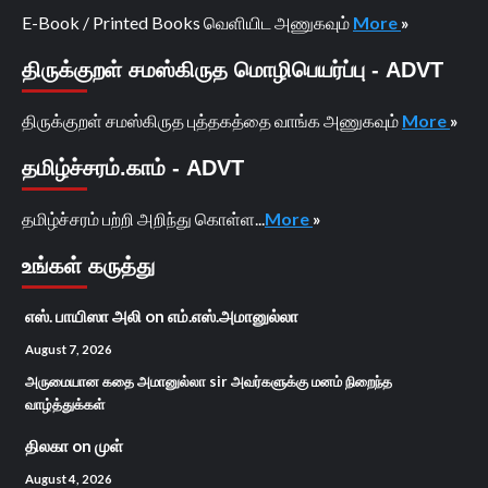
E-Book / Printed Books வெளியிட அணுகவும்
More
»
திருக்குறள் சமஸ்கிருத மொழிபெயர்ப்பு - ADVT
திருக்குறள் சமஸ்கிருத புத்தகத்தை வாங்க அணுகவும்
More
»
தமிழ்ச்சரம்.காம் - ADVT
தமிழ்ச்சரம் பற்றி அறிந்து கொள்ள...
More
»
உங்கள் கருத்து
எஸ். பாயிஸா அலி
on
எம்.எஸ்.அமானுல்லா
August 7, 2026
அருமையான கதை அமானுல்லா sir அவர்களுக்கு மனம் நிறைந்த
வாழ்த்துக்கள்
திலகா
on
முள்
August 4, 2026