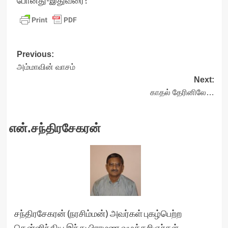
போனது-இதுவரை?”
Post
Previous:
அம்மாவின் வாசம்
navigation
Next:
காதல் தேரினிலே…
என்.சந்திரசேகரன்
சந்திரசேகரன் (நரசிம்மன்) அவர்கள் புகழ்பெற்ற
தென்னிந்திய இந்து பிராமண வழக்கறிஞர்கள்