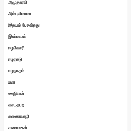
அமுதசுரபி
அம்புலிமாமா
இதயம் பேசுகிறது
இன்ஸான்
ஈழகேசரி
ஈழநாடு
ஈழநாதம்
உமா
ஊழியன்
கசடதபற
கணையாழி
கலைமகள்