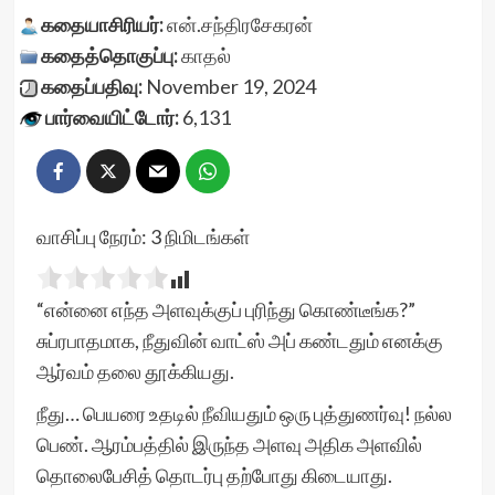
கதையாசிரியர்:
என்.சந்திரசேகரன்
கதைத்தொகுப்பு:
காதல்
கதைப்பதிவு:
November 19, 2024
பார்வையிட்டோர்:
6,131
வாசிப்பு நேரம்:
3
நிமிடங்கள்
“என்னை எந்த அளவுக்குப் புரிந்து கொண்டீங்க?”
சுப்ரபாதமாக, நீதுவின் வாட்ஸ் அப் கண்டதும் எனக்கு
ஆர்வம் தலை தூக்கியது.
நீது… பெயரை உதடில் நீவியதும் ஒரு புத்துணர்வு! நல்ல
பெண். ஆரம்பத்தில் இருந்த அளவு அதிக அளவில்
தொலைபேசித் தொடர்பு தற்போது கிடையாது.