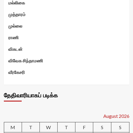
மல்லிகை
முத்தாரம்
முல்லை
ராணி
விகடன்
விவேக சிந்தாமணி
வீரகேசரி
தேதிவாரியாகப் படிக்க
August 2026
M
T
W
T
F
S
S