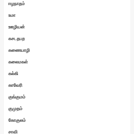
ஈழநாதம்
உமா
ஊழியன்
கசடதபற
கணையாழி
கலைமகள்
கல்கி
காவேரி
குங்குமம்
குமுதம்
கோகுலம்
சாவி