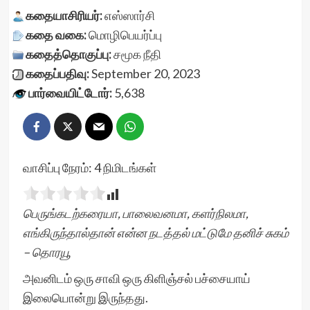
கதையாசிரியர்:
எஸ்ஸார்சி
கதை வகை:
மொழிபெயர்ப்பு
கதைத்தொகுப்பு:
சமூக நீதி
கதைப்பதிவு:
September 20, 2023
பார்வையிட்டோர்:
5,638
வாசிப்பு நேரம்:
4
நிமிடங்கள்
பெருங்கடற்கரையா, பாலைவனமா, களர்நிலமா,
எங்கிருந்தால்தான் என்ன நடத்தல் மட்டுமே தனிச் சுகம்
– தொரயூ
அவனிடம் ஒரு சாவி ஒரு கிளிஞ்சல் பச்சையாய்
இலையொன்று இருந்தது.