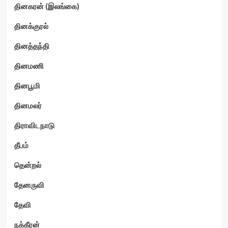
தினகரன் (இலங்கை)
தினக்குரல்
தினத்தந்தி
தினமணி
தினபூமி
தினமலர்
திராவிடநாடு
தீபம்
தென்றல்
தேனருவி
தேவி
நக்கீரன்