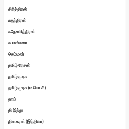
சிரித்திரன்
சுதந்திரன்
சுதேசமித்திரன்
சுபமங்களா
செம்மலர்
தமிழ் நேசன்
தமிழ் முரசு
தமிழ் முரசு (ம.பொ.சி)
தாய்
தி இந்து
தினகரன் (இந்தியா)