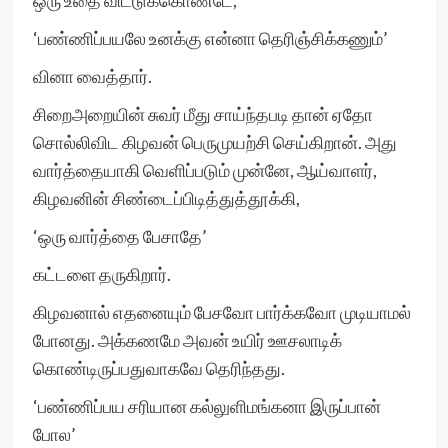
ஒரு உதை விட்டுக்கொண்டே,
‘பண்ணிப்பயலே உனக்கு என்னா தெரிஞ்சிக்கணும்’
வினா வைத்தார்.
சிறைஅறையின் சுவர் மீது சாய்ந்தபடி தான் ஏதோ
சொல்லிவிட கிழவன் பெருமுயற்சி செய்கிறான். அது
வார்த்தையாகி வெளிப்படும் முன்னே, ஆய்வாளர்,
கிழவனின் சிண்டைப்பிடித்துத்தூக்கி,
‘ஒரு வார்த்தை பேசாதே’
கட்டளை தருகிறார்.
கிழவனால் எதனையும் பேசவோ பார்க்கவோ முடியாமல்
போனது. அக்கணமே அவன் உயிர் ஊசலாடிக்
கொண்டிருப்பதுவாகவே தெரிந்தது.
‘பண்ணிப்பய சரியான கல்லுளிமங்கனா இருப்பான்
போல’