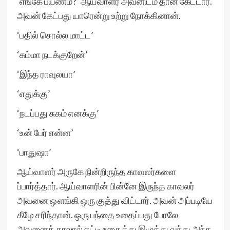
‘எங்கே பயணம்?’ ஆய்வாளர் அவனிடம் தான் கேட்டார்.
அவன் கேட்பது யாரென்று உற்று நோக்கினான்.
‘பதில் சொல்ல மாட்ட’
‘சும்மா நடக்குறேன்’
‘இந்த ராவுலயா’
‘எதுக்கு’
‘நடப்பது சுகம் எனக்கு’
‘உன் பேர் என்ன’
‘பாதுஷா’
ஆய்வாளர் அருகே நின்றிருந்த காவலர்களை
ப்பார்த்தார். ஆய்வாளரின் பின்னே இருந்த காவலர்
அவனை ஔங்கி ஒரு குத்து விட்டார். அவன் அப்படியே
கீழே சரிந்தான். ஒரு பந்தை உதைப்பது போலே
அவனைக் காலால் எட்டி உதைத்து இழுத்து வந்து அந்த