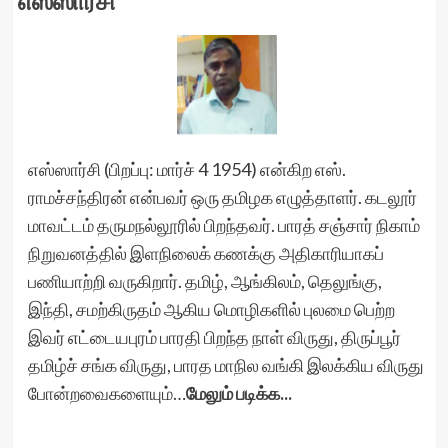
எஸ்ஸார்சி
எஸ்ஸார்சி (பிறப்பு: மார்ச் 4 1954) என்கிற எஸ்.
ராமச்சந்திரன் என்பவர் ஒரு தமிழக எழுத்தாளர். கடலூர்
மாவட்டம் தருமநல்லூரில் பிறந்தவர். பாரத் சஞ்சார் நிகாம்
நிறுவனத்தில் இளநிலைக் கணக்கு அதிகாரியாகப்
பணியாற்றி வருகிறார். தமிழ், ஆங்கிலம், தெலுங்கு,
இந்தி, சமற்கிருதம் ஆகிய மொழிகளில் புலமை பெற்ற
இவர் எட்டையபுரம் பாரதி பிறந்த நாள் விருது, திருப்பூர்
தமிழ்ச் சங்க விருது, பாரத மாநில வங்கி இலக்கிய விருது
போன்றவைகளையும்…
மேலும் படிக்க...