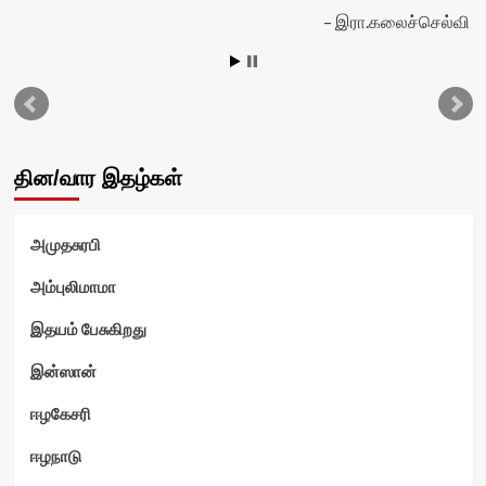
இரா.கலைச்செல்வி
தின/வார இதழ்கள்
அமுதசுரபி
அம்புலிமாமா
இதயம் பேசுகிறது
இன்ஸான்
ஈழகேசரி
ஈழநாடு