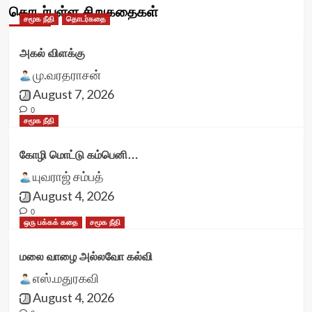
தொடர்புள்ள சிறுகதைகள்
சமூக நீதி
தொடர்கதை
அகல் விளக்கு
மு.வரதராசன்
August 7, 2026
0
சமூக நீதி
கோழி மொட்டு கம்பெனி…
யுவராஜ் சம்பத்
August 4, 2026
0
ஒரு பக்கக் கதை
சமூக நீதி
மலை வாழை அல்லவோ கல்வி
எஸ்.மதுரகவி
August 4, 2026