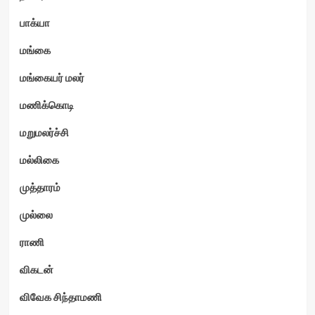
பாக்யா
மங்கை
மங்கையர் மலர்
மணிக்கொடி
மறுமலர்ச்சி
மல்லிகை
முத்தாரம்
முல்லை
ராணி
விகடன்
விவேக சிந்தாமணி