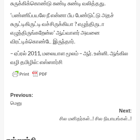
சுருக்கிக்கொண்டு சுண்டி சுண்டி வலித்தது.
‘பண்ணிப்பயலே நீ என்னா பீய பேண்டுட்டு அதச்
சுருட்டிகிருட்டி வச்சிருக்கியா ? எழுந்திருடா
எழுந்திருங்கறேன்ல’ ஆய்வாளர் அவனை
விரட்டிக்கொண்டே இருந்தார்.
– ஏப்ரல் 2011, மலையாள மூலம் – ஆர். உன்னி. ஆங்கில
வழி தமிழில்: எஸ்ஸார்சி
Post
Previous:
மெனு
navigation
Next:
சில மனிதர்கள்..! சில நியாயங்கள்..!