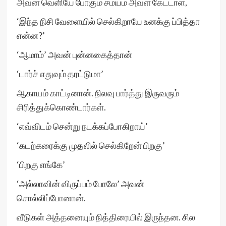
அவன் வெளியே போகும் சமயம் அவள் கேட்டாள்,
‘இந்த நிசி வேளையில் செல்கிறாயே உனக்கு ப்பித்தா
என்ன?’
‘ஆமாம்’ அவன் புன்னகைத்தான்
‘டார்ச் எதுவும் தரட்டுமா’
ஆகாயம் காட்டினான். நிலவு பார்த்து இருவரும்
சிரித்துக்கொண்டார்கள்.
‘எவ்விடம் சென்று நடக்கப்போகிறாய்’
‘கடற்கரைக்கு முதலில் செல்கிறேன் பிறகு’
‘பிறகு எங்கே’
‘அல்லாவின் விருப்பம் போலே’ அவன்
சொல்லிப்போனான்.
வீடுகள் அத்தனையும் நித்திரையில் இருந்தன. சில