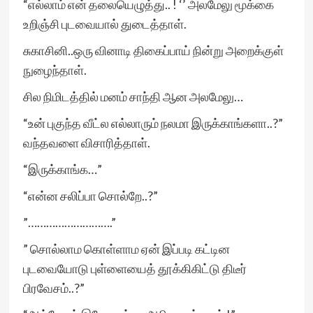
“எல்லாம் என் தலையெழுத்து.. ! ‘’ அலமேலு மூக்கை
உறிஞ்சி புடவையால் துடைத்தாள்.
சுகாசினி..ஒரு வினாடி திகைப்பாய் நின்று அறைக்குள்
நுழைந்தாள்.
சில நிமிடத்தில் மனம் சாந்தி ஆன அலமேலு…
“உன் புகுந்த வீட்ல எல்லாரும் நலமா இருக்காங்களா..?”
வந்தவளை விசாரித்தாள்.
“இருக்காங்க…”
“என்ன சலிப்பா சொல்றே..?”
”……………………….”
” சொல்லாம கொள்ளாம ஏன் இப்படி கட்டின
புடவையோடு புள்ளையைத் தூக்கிகிட்டு திடீர்
பிரவேசம்..?”