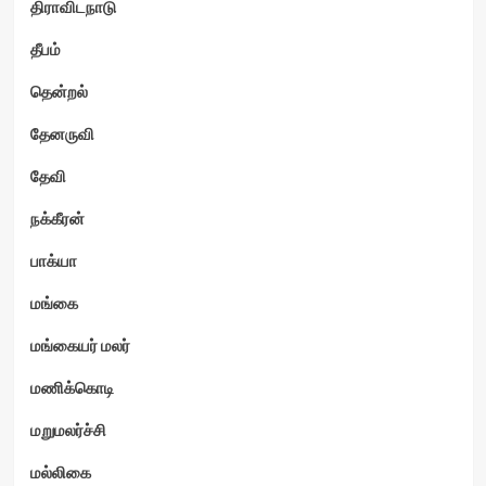
திராவிடநாடு
தீபம்
தென்றல்
தேனருவி
தேவி
நக்கீரன்
பாக்யா
மங்கை
மங்கையர் மலர்
மணிக்கொடி
மறுமலர்ச்சி
மல்லிகை