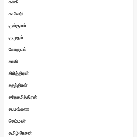
கல்கி
காவேரி
குங்குமம்
குமுதம்
கோகுலம்
சாவி
சிரித்திரன்
சுதந்திரன்
சுதேசமித்திரன்
சுபமங்களா
செம்மலர்
தமிழ் நேசன்