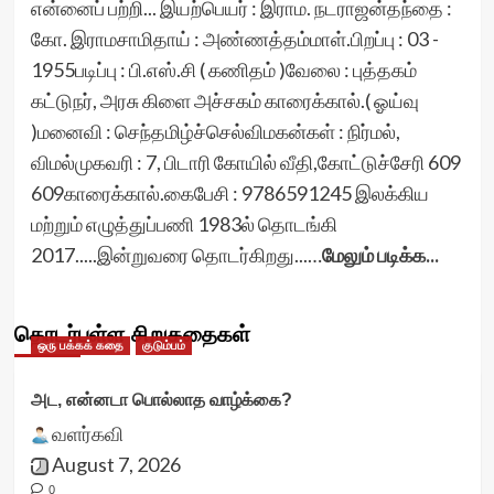
என்னைப் பற்றி... இயற்பெயர் : இராம. நடராஜன்தந்தை :
கோ. இராமசாமிதாய் : அண்ணத்தம்மாள்.பிறப்பு : 03 -
1955படிப்பு : பி.எஸ்.சி ( கணிதம் )வேலை : புத்தகம்
கட்டுநர், அரசு கிளை அச்சகம் காரைக்கால்.( ஓய்வு
)மனைவி : செந்தமிழ்ச்செல்விமகன்கள் : நிர்மல்,
விமல்முகவரி : 7, பிடாரி கோயில் வீதி,கோட்டுச்சேரி 609
609காரைக்கால்.கைபேசி : 9786591245 இலக்கிய
மற்றும் எழுத்துப்பணி 1983ல் தொடங்கி
2017.....இன்றுவரை தொடர்கிறது...…
மேலும் படிக்க...
தொடர்புள்ள சிறுகதைகள்
ஒரு பக்கக் கதை
குடும்பம்
அட, என்னடா பொல்லாத வாழ்க்கை?
வளர்கவி
August 7, 2026
0