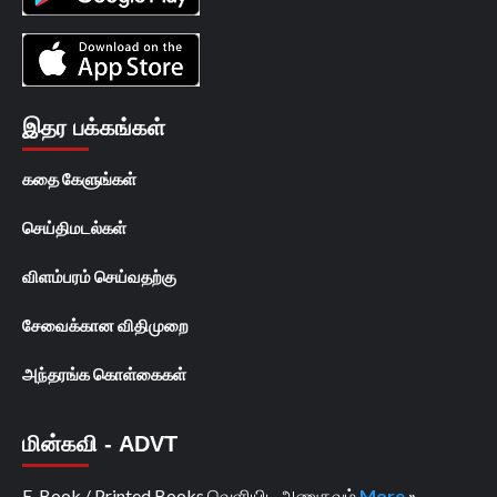
இதர பக்கங்கள்
கதை கேளுங்கள்
செய்திமடல்கள்
விளம்பரம் செய்வதற்கு
சேவைக்கான விதிமுறை
அந்தரங்க கொள்கைகள்
மின்கவி - ADVT
E-Book / Printed Books வெளியிட அணுகவும்
More
»