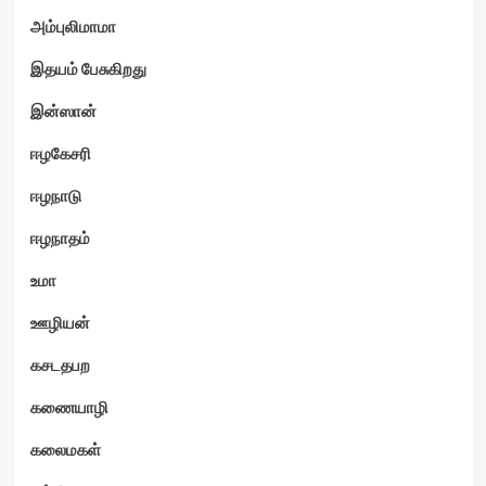
அம்புலிமாமா
இதயம் பேசுகிறது
இன்ஸான்
ஈழகேசரி
ஈழநாடு
ஈழநாதம்
உமா
ஊழியன்
கசடதபற
கணையாழி
கலைமகள்