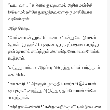
“வா… வா… ‘’ கடுகடு குறையாமல் அதிக மலர்ச்சி
இல்லாமல் உள்ளே நுழைந்தவளை ஒரு மாதிரியாக
வரவேற்றாள்.
அதே நொடி…
“பேரப்பையன் தூங்கிட்டானா..?” என்று கேட்டு மகள்
தோள் மீது தூங்கிய ஒரு வயது குழந்தையை எடுத்து
தன் தோளில் சாய்த்துக் கொண்டு சோபாவை நோக்கி
நடந்தாள்.
‘வந்தது யார்….?’ அடுப்படியிலிருந்து எட்டிப் பார்த்தாள்
சுகாசினி.
“வா கவுரி..!” அவளும் முகத்தில் மலர்ச்சி இல்லாமல்
ஒப்புக்கு அழைத்து, அ டுத்து ஏதும் பேசாமல் உள்ளே
மறைந்தாள்.
“வர்றேன் அண்ணி !” என்ற கவுரிக்கு வீட்டின் நிலைமை