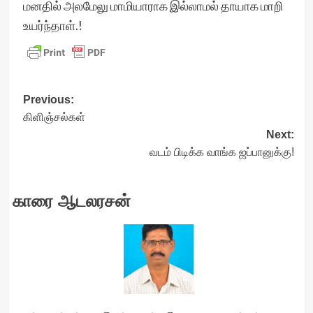
மனதில் அலமேலு மாமியாராக இல்லாமல் தாயாக மாறி
உயர்ந்தாள்.!
Post
Previous:
கிளிஞ்சல்கள்
navigation
Next:
வடம் பிடிக்க வாங்க ஜப்பானுக்கு!
காரை ஆடலரசன்