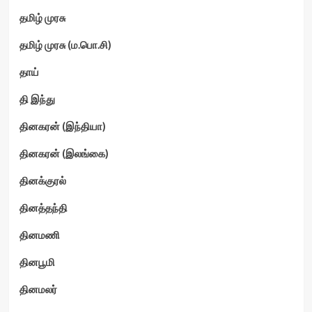
தமிழ் முரசு
தமிழ் முரசு (ம.பொ.சி)
தாய்
தி இந்து
தினகரன் (இந்தியா)
தினகரன் (இலங்கை)
தினக்குரல்
தினத்தந்தி
தினமணி
தினபூமி
தினமலர்