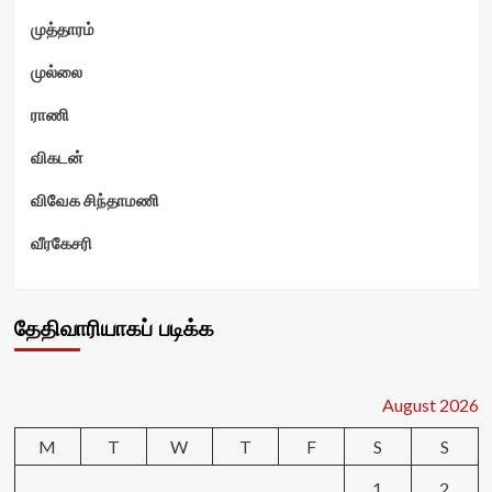
முத்தாரம்
முல்லை
ராணி
விகடன்
விவேக சிந்தாமணி
வீரகேசரி
தேதிவாரியாகப் படிக்க
August 2026
M
T
W
T
F
S
S
1
2