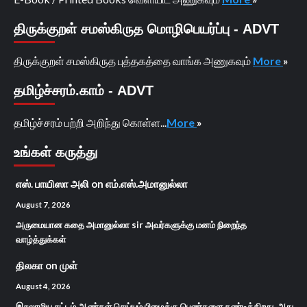
திருக்குறள் சமஸ்கிருத மொழிபெயர்ப்பு - ADVT
திருக்குறள் சமஸ்கிருத புத்தகத்தை வாங்க அணுகவும்
More
»
தமிழ்ச்சரம்.காம் - ADVT
தமிழ்ச்சரம் பற்றி அறிந்து கொள்ள...
More
»
உங்கள் கருத்து
எஸ். பாயிஸா அலி
on
எம்.எஸ்.அமானுல்லா
August 7, 2026
அருமையான கதை அமானுல்லா sir அவர்களுக்கு மனம் நிறைந்த
வாழ்த்துக்கள்
திலகா
on
முள்
August 4, 2026
இசுலாமிய சட்டம் ஆண்கள் செய்யும் பிழைக்கு பெண்களை தண்டிக்கிறது. அது