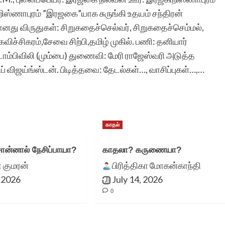
றிஸ்ணாபுரம் ”இரஜகை”யாக சுருங்கி உதயம் சந்திரன்
னது விருதுகள்: சிறுகதைச்செல்வர், சிறுகதைச்செம்மல்,
விச்சிகரம்,சேவை சிற்பி,தமிழ் முகில். பணி: தனியார்
ோம்பிவிலி (மும்பை) துணைவி: மேரி ராஜேஸ்வரி அடுத்த
ப் விஜய்ங்ஸ்டன். பிடித்தவை: தேடல்கள்…, வாசிப்புகள்…,…
காதல்
ன்னால் நேசிப்பாயா?
காதலா? கருணையா?
குமரன்
பிரித்திகா மோகன்காந்தி
, 2026
July 14, 2026
0