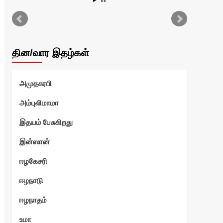
தின/வார இதழ்கள்
அமுதசுரபி
அம்புலிமாமா
இதயம் பேசுகிறது
இன்ஸான்
ஈழகேசரி
ஈழநாடு
ஈழநாதம்
உமா
தன்