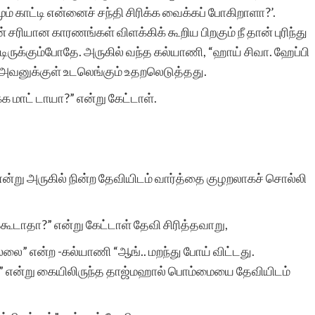
காட்டி என்னைச் சந்தி சிரிக்க வைக்கப் போகிறாளா?’.
போன்ற பாரபட்சமற்ற
ியான காரணங்கள் விளக்கிக் கூறிய பிறகும் நீ தான் புரிந்து
பணியைச் செய்யவில்லை
ருக்கும்போதே. அருகில் வந்த கல்யாணி, “ஹாய் சிவா. ஹேப்பி
். அவனுக்குள் உடலெங்கும் உதறலெடுத்தது.
என்பதை துணிந்து குறிப்பிட
 மாட் டாயா?” என்று கேட்டாள்.
என்னால் முடிகின்றது.
எனக்குச் சர்வதேச
வாசகர்கள் பலரை
்று அருகில் நின்ற தேவியிடம் வார்த்தை குழறலாகச் சொல்லி
அறிமுகமாக்கி வைத்தது
மட்டுமல்ல, புலம்பெயர்ந்த
்கூடாதா?” என்று கேட்டாள் தேவி சிரித்தவாறு,
பெண் எழுத்தாளர்களின்
ல்லை” என்ற -கல்யாணி “ஆங்.. மறந்து போய் விட்டது.
எழுத்துக்களுக்கு
்” என்று கையிலிருந்த தாஜ்மஹால் பொம்மையை தேவியிடம்
மதிப்பளித்து அவர்களின்