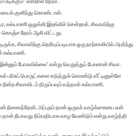
பிடிக்கும்” என்றாள் தேவி.
எழுத்தாற்றலை உலகறியச்
லையைக் குனிந்து கொண்டான்.
செய்யும் இந்த
 தர, கல்யாணி ஒதுங்கி இறங்கிச் சென்றாள். சிவாவிற்கு
இணைத்தளத்திற்கு எனது
 கொஞ்ச நேரம் ஆகி விட்டது.
நன்றியையும்,
ுக்க, சிவாவிற்கு தெரியும்படியாக ஒரு நாற்காலியில் அமர்ந்து
ள் கல்யாணி.
பாராட்டுக்களையும்
் இன்னும் போகவில்லை’ என்று வெறுத்துப் போனான் சிவா.
தெரிவித்துக்
ர்கள் பரிசுப் பொருட்களை எடுத்துக் கொண்டு வீட்டினுள்ளே
கொள்கின்றேன்.
ன்ற சிவாவிடம் திரும்பவும் வந்தாள் கல்யாணி.
.
ான் நினைத்தேன். அப்புறம் தான் ஒருவர் வாழ்க்கையை ஏன்
தான் நீயாவது நிம்மதியாக வாழ வேண்டும் என்று வாழ்த்தி
மாலினி அரவிந்
 அதுவே நான் கொடுத்த தண்டனையாக இருக்கட்டும்.