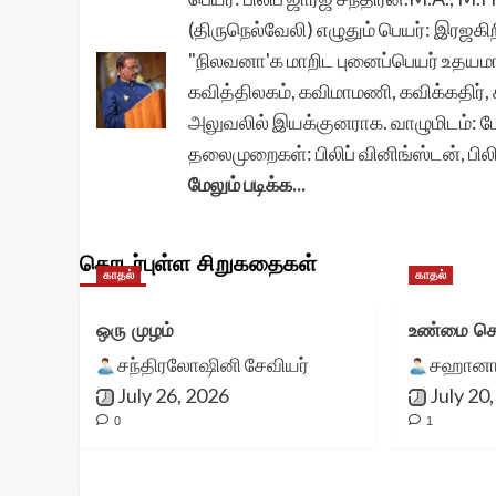
(திருநெல்வேலி) எழுதும் பெயர்: இரஜகி
"நிலவனா'க மாறிட புனைப்பெயர் உதயமா
கவித்திலகம், கவிமாமணி, கவிக்கதிர், க
அலுவலில் இயக்குனராக. வாழுமிடம்: ட
தலைமுறைகள்: பிலிப் வினிங்ஸ்டன், பிலி
மேலும் படிக்க...
தொடர்புள்ள சிறுகதைகள்
காதல்
காதல்
ஒரு முழம்
உண்மை சொ
சந்திரலோஷினி சேவியர்
சஹானா 
July 26, 2026
July 20
0
1