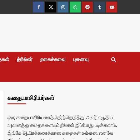
Facebook
Twitter
Instagram
Whatsapp
Telegram
Tumblr
YouTube
தைகள்
த்ரில்லர்
நகைச்சுவை
புனைவு
கதையாசிரியர்கள்
ஒரு கதையாசிரியரைத் தேர்ந்தெடுத்து, அவர் எழுதிய
அனைத்து கதைகளையும் நீங்கள் இப்போது படிக்கலாம்.
இங்கே ஆயிரக்கணக்கான கதைகள் உள்ளன, எனவே