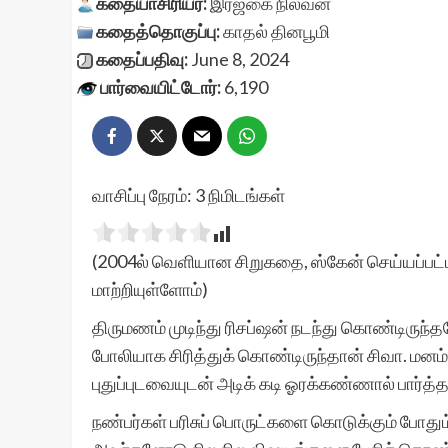
கதையாசிரியர்:
இரஜகை நிலவன்
கதைத்தொகுப்பு:
காதல்
தினபூமி
கதைப்பதிவு:
June 8, 2024
பார்வையிட்டோர்:
6,190
வாசிப்பு நேரம்:
3
நிமிடங்கள்
(2004ல் வெளியான சிறுகதை, ஸ்கேன் செய்யப்பட்ட
மாற்றியுள்ளோம்)
திருமணம் முடிந்து ரிசப்ஷன் நடந்து கொண்டிருந்
போலியாக சிரித்துக் கொண்டிருந்தான் சிவா. மனம
புதுப்புடவையுடன் அடிக் கடி ஓரக்கண்ணால் பார்த
நண்பர்கள் பரிசுப் பொருட்களை கொடுக்கும் போதும்