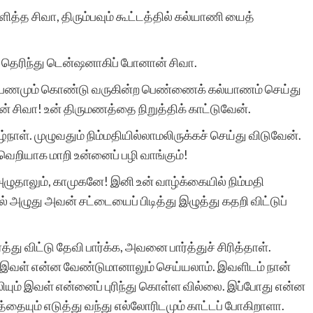
ளித்த சிவா, திரும்பவும் கூட்டத்தில் கல்யாணி யைத்
 தெரிந்து டென்ஷனாகிப் போனான் சிவா.
சிறுகதைகள். கொம் என்ற
ாரும் பணமும் கொண்டு வருகின்ற பெண்ணைக் கல்யாணம் செய்து
இந்த
் சிவா! உன் திருமணத்தை நிறுத்திக் காட்டுவேன்.
இணையத்தளம்
உலகத்
நாள். முழுவதும் நிம்மதியில்லாமலிருக்கச் செய்து விடுவேன்.
வெறியாக மாறி உன்னைப் பழி வாங்கும்!
தமிழ் இலக்கிய
ழுதாலும், காமுகனே! இனி உன் வாழ்க்கையில் நிம்மதி
வளர்ச்சிக்கு
மிகப்பெரிய
் அழுது அவன் சட்டையைப் பிடித்து இழுத்து கதறி விட்டுப்
தொண்டாற்றி வருகின்றது
என்றால் மிகையாகாது.
ு விட்டு தேவி பார்க்க, அவனை பார்த்துச் சிரித்தாள்.
ு. ‘இவள் என்ன வேண்டுமானாலும் செய்யலாம். இவளிடம் நான்
வேறு எந்த ஒரு
ும் இவள் என்னைப் புரிந்து கொள்ள வில்லை. இப்போது என்ன
இணையத்தளமும் இது
தையும் எடுத்து வந்து எல்லோரிடமும் காட்டப் போகிறாளா.