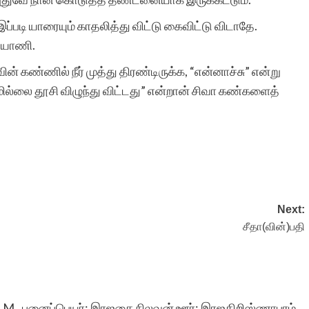
படி யாரையும் காதலித்து விட்டு கைவிட்டு விடாதே.
ல்யாணி.
 கண்ணில் நீர் முத்து திரண்டிருக்க, “என்னாச்சு” என்று
மில்லை தூசி விழுந்து விட்டது” என்றான் சிவா கண்களைத்
Next:
சீதா(வின்)பதி
 M.H.M., புனைப்பெயர்: இரஜகை நிலவன் ஊர்: இரஜகிறிஸ்ணாபுரம்