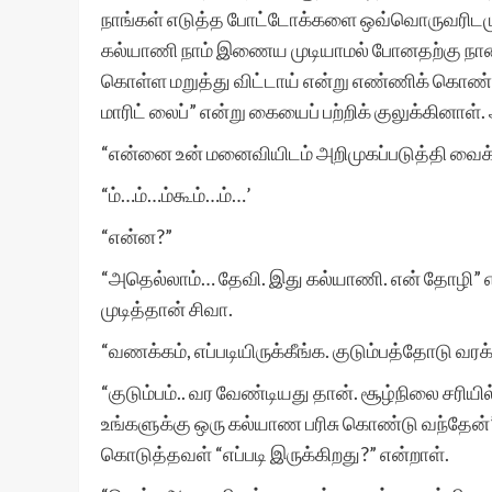
நாங்கள் எடுத்த போட்டோக்களை ஒவ்வொருவரிடமும் 
கல்யாணி நாம் இணைய முடியாமல் போனதற்கு நான் சர
கொள்ள மறுத்து விட்டாய் என்று எண்ணிக் கொண்டி
மாரிட் லைப்” என்று கையைப் பற்றிக் குலுக்கினாள
“என்னை உன் மனைவியிடம் அறிமுகப்படுத்தி வைக்க
“ம்…ம்…ம்கூம்…ம்…’
“என்ன?”
“அதெல்லாம்… தேவி. இது கல்யாணி. என் தோழி” என
முடித்தான் சிவா.
“வணக்கம், எப்படியிருக்கீங்க. குடும்பத்தோடு வரக
“குடும்பம்.. வர வேண்டியது தான். சூழ்நிலை சரியி
உங்களுக்கு ஒரு கல்யாண பரிசு கொண்டு வந்தேன
கொடுத்தவள் “எப்படி இருக்கிறது?” என்றாள்.