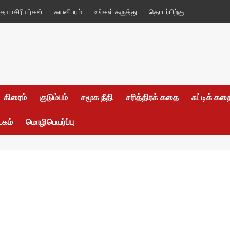
யாசிரியர்கள்
சுயவிபரம்
உங்கள் கருத்து
தொடர்பிற்கு
கிரைம்
குடும்பம்
சமூக நீதி
சரித்திரக் கதை
சுட்டிக் க
டகம்
மொழிபெயர்ப்பு