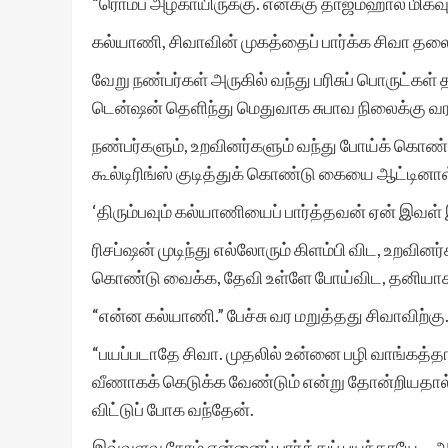
“ரொம்ப அழகாயிருக்கு. எனக்கு தாஜ்மஹால் மிகவும் 
கல்யாணி, சிவாவின் முகத்தைப் பார்க்க சிவா த
வேறு நண்பர்கள் அருகில் வந்து பரிசுப் பொருட்கள்
டென்ஷன் தெளிந்து மெதுவாக சுபாவ நிலைக்கு வர
நண்பர்களும், உறவினர்களும் வந்து போய்க் கொண்டிர
கூல்டிரிங்ஸ் குடித்துக் கொண்டு கையை ஆட்டினா
‘திரும்பவும் கல்யாணியைப் பார்த்தவன் ஏன் இவள
ரிசப்ஷன் முடிந்து எல்லோரும் கிளம்பி விட, உறவின
கொண்டு வைக்க, தேவி உள்ளே போய்விட, தனியாக நி
“என்ன கல்யாணி.” பேச்சு வர மறுத்தது சிவாவிற்கு
“பயப்படாதே சிவா. முதலில் உன்னை பழி வாங்கத்த
வீணாகக் கெடுக்க வேண்டும் என்று தோன்றியதால் 
விட்டுப் போக வந்தேன்.
இவ்வளவு நேரம் என்னைப் பார்த்துப் பயந்தாயே…