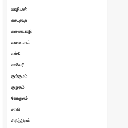
ஊழியன்
கசடதபற
கணையாழி
கலைமகள்
கல்கி
காவேரி
குங்குமம்
குமுதம்
கோகுலம்
சாவி
சிரித்திரன்