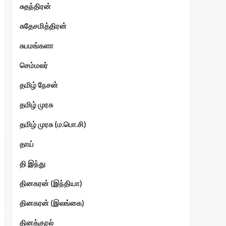
சுதந்திரன்
சுதேசமித்திரன்
சுபமங்களா
செம்மலர்
தமிழ் நேசன்
தமிழ் முரசு
தமிழ் முரசு (ம.பொ.சி)
தாய்
தி இந்து
தினகரன் (இந்தியா)
தினகரன் (இலங்கை)
தினக்குரல்