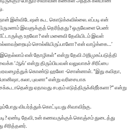
ருக்கும் போதும் சிவாவின் கண்கள் அந்தக் கல்யாண
ு.
‘நான் இன்விடேஷன் கூட கொடுக்கவில்லை. எப்படி என்
திருமணம் இவளுக்குத் தெரிந்தது? ஒருவேளை பெண்
வீட்டாருக்கு உறவோ? என் மனைவி தேவியிடம் இவள்
எல்லாவற்றையும் சொல்லியிருப்பாளோ? என் வாழ்க்கை…’
“இதெல்லாம் என் தோழிகள்” என்று தேவி அறிமுகப்படுத்தி
வைக்க ‘ஆங்’ என்று திரும்பியவன் வலுவாகச் சிரிப்பை
வரவழைத்துக் கொண்டு ஹலோ -சொன்னாள். “இது கவிதா,
மோனிஷா, கலா, புவனா” என்று வரிசையாக
சக்கூடாதென்று ஏதாவது சபதம் எடுத்திருக்கிறீர்களா?” என்று
ம்போது வியர்த்துக் கொட்டியது சிவாவிற்கு.
ப்படி? ஏண்டி தேவி, உன் கணவருக்குக் கொஞ்சம் துடைத்து
ு சிரித்தனர்.