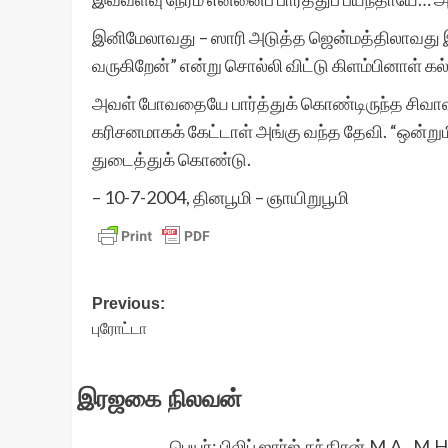
இனிமேலாவது – ஸாரி அடுத்த ஜென்மத்திலாவது இப்
வருகிறேன்” என்று சொல்லி விட்டு கிளம்பினாள் க
அவள் போவதையே பார்த்துக் கொண்டிருந்த சிவாவின்
கரிசனமாகக் கேட்டாள் அங்கு வந்த தேவி. “ஒன்று
துடைத்துக் கொண்டு.
– 10-7-2004, தினபூமி – ஞாயிறுபூமி
Post
Previous:
புரோட்டா
navigation
இரஜகை நிலவன்
பெயர்: பிலிப் ஜார்ஜ் சந்திரன்.M.A.,