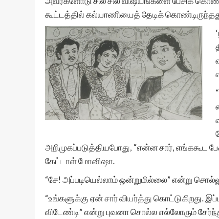
அவர்களோடு சில சில விஷயங்களை பேசிக் கொண்டி
கூட்டத்தில் கல்யாணியைத் தேடிக் கொண்டிருந்தத
அறிமுகப்படுத்தியபோது, “என்ன சார், எங்ககூட பே
கேட்டாள் மோனிஷா.
“சே! அப்படியெல்லாம் ஒன்றுமில்லை” என்று சொல்லு
“உங்களுக்கு ஏன் சார் வியர்த்து கொட்டுகிறது. இ
விடேண்டி” என்று புவனா சொல்ல எல்லோரும் சேர்ந்த