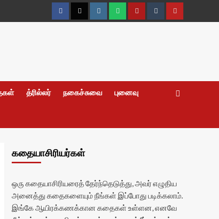
Facebook
Twitter
Instagram
Whatsapp
Telegram
Tumblr
YouTube
தைகள்
த்ரில்லர்
நகைச்சுவை
புனைவு
கதையாசிரியர்கள்
ஒரு கதையாசிரியரைத் தேர்ந்தெடுத்து, அவர் எழுதிய
அனைத்து கதைகளையும் நீங்கள் இப்போது படிக்கலாம்.
இங்கே ஆயிரக்கணக்கான கதைகள் உள்ளன, எனவே