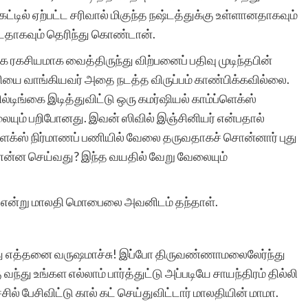
்டில் ஏற்பட்ட சரிவால் மிகுந்த நஷ்டத்துக்கு உள்ளானதாகவும்
டதாகவும் தெரிந்து கொண்டான்.
ஒரு கூகுள் தேடலில்
ரகசியமாக வைத்திருந்து விற்பனைப் பதிவு முடிந்தபின்
உங்கள் தளத்தை
னியை வாங்கியவர் அதை நடத்த விருப்பம் காண்பிக்கவில்லை.
வந்தடைந்து என்
ல்டிங்கை இடித்துவிட்டு ஒரு கமர்ஷியல் காம்ப்ளெக்ஸ்
யும் பறிபோனது. இவன் ஸிவில் இஞ்சினியர் என்பதால்
கதைகளை அங்கு
ப்ளெக்ஸ் நிர்மாணப் பணியில் வேலை தருவதாகச் சொன்னார் புது
கண்டேன். உங்கள்
 என்ன செய்வது? இந்த வயதில் வேறு வேலையும்
தளத்தின் வடிவமைப்பும்,
்க” என்று மாலதி மொபைலை அவனிடம் தந்தாள்.
இயங்குமுறையும் சிறப்பாக
இருக்கிறது. வாழ்த்துகளும்
்த்து எத்தனை வருஷமாச்சு! இப்போ திருவண்ணாமலைலேர்ந்து
நன்றியும்!
வந்து உங்கள எல்லாம் பார்த்துட்டு அப்படியே சாயந்திரம் தில்லி
ல் பேசிவிட்டு கால் கட் செய்துவிட்டார் மாலதியின் மாமா.