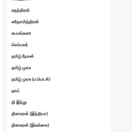
சுதந்திரன்
சுதேசமித்திரன்
சுபமங்களா
செம்மலர்
தமிழ் நேசன்
தமிழ் முரசு
தமிழ் முரசு (ம.பொ.சி)
தாய்
தி இந்து
தினகரன் (இந்தியா)
தினகரன் (இலங்கை)