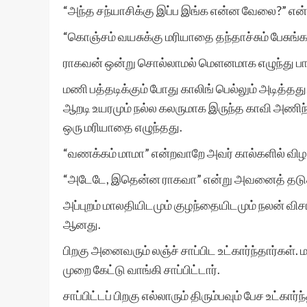
“அந்த சந்யாசிக்கு இப்ப இங்க என்ன வேலை?” என்
“கொஞ்சம் வயசுக்கு மரியாதை தந்தாச்சும் பேசுங்
ராகவன் ஒன்று சொல்லாமல் மெளனமாக எழுந்து பாத
மணி பத்தடிக்கும் போது காலிங் பெல்லும் அடித்தது
ஆறடி உயரமும் நல்ல கலருமாக இருந்த காவி அணிந்த
ஒரு மரியாதை எழுந்தது.
“வணக்கம் மாமா” என்றவாறே அவர் கால்களில் வி
“அடேடே, இதென்ன ராகவா” என்று அவனைத் தடுத
அப்புறம் மாலதியிடமும் குழந்தையிடமும் நலன் விச
ஆனது.
பிறகு அனைவரும் லஞ்ச் சாப்பிட உட்கார்ந்தார்கள். ம
முறை கேட்டு வாங்கி சாப்பிட்டார்.
சாப்பிட்டப் பிறகு எல்லாரும் திரும்பவும் பேச உட்கார