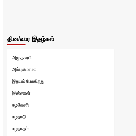
தின/வார இதழ்கள்
அமுதசுரபி
அம்புலிமாமா
இதயம் பேசுகிறது
இன்ஸான்
ஈழகேசரி
ஈழநாடு
ஈழநாதம்