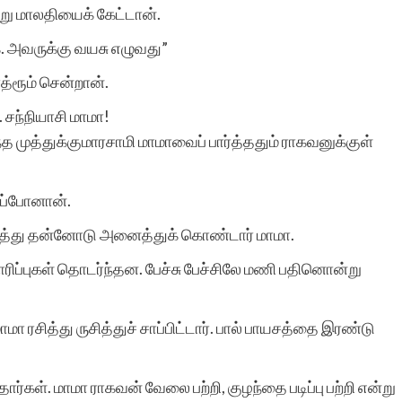
று மாலதியைக் கேட்டான்.
க. அவருக்கு வயசு எழுவது”
பாரதி த
்ரூம் சென்றான்.
. சந்நியாசி மாமா!
 முத்துக்குமாரசாமி மாமாவைப் பார்த்ததும் ராகவனுக்குள்
ழப்போனான்.
்து தன்னோடு அனைத்துக் கொண்டார் மாமா.
ாரிப்புகள் தொடர்ந்தன. பேச்சு பேச்சிலே மணி பதினொன்று
ாமா ரசித்து ருசித்துச் சாப்பிட்டார். பால் பாயசத்தை இரண்டு
்ந்தார்கள். மாமா ராகவன் வேலை பற்றி, குழந்தை படிப்பு பற்றி என்று