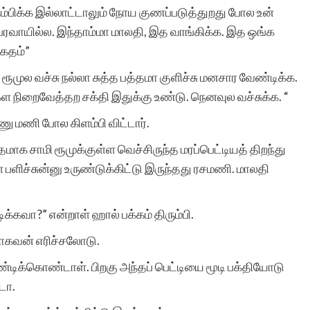
கு நம்பிக்க இல்லாட்டாலும் நோய குணப்படுத்துறது போல உன்
ா பரவாயில்ல. இந்தாம்மா மாலதி, இத வாங்கிக்க. இத ஒங்க
கேதம்”
ூமுல வச்சு நல்லா சுத்த பத்தமா குளிச்சு மனசார வேண்டிக்க.
ள நிறைவேத்தற சக்தி இதுக்கு உண்டு. நெனவுல வச்சுக்க. “
ூணு மணி போல கிளம்பி விட்டார்.
க சாமி ரூமுக்குள்ள வெச்சிருந்த மரப்பெட்டியத் திறந்து
ள பளிச்சுன்னு உருண்டுக்கிட்டு இருந்தது ரசமணி. மாலதி
கவா?” என்றாள் ஹால் பக்கம் திரும்பி.
ராகவன் எரிச்சலோடு.
க்கொண்டாள். பிறகு அந்தப் பெட்டியை மூடி பக்தியோடு
டா.