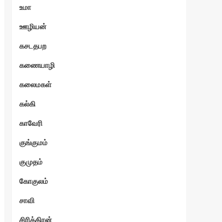
உமா
ஊழியன்
கசடதபற
கணையாழி
கலைமகள்
கல்கி
காவேரி
குங்குமம்
குமுதம்
கோகுலம்
சாவி
சிரித்திரன்