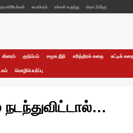
யாசிரியர்கள்
சுயவிபரம்
உங்கள் கருத்து
தொடர்பிற்கு
கிரைம்
குடும்பம்
சமூக நீதி
சரித்திரக் கதை
சுட்டிக் க
டகம்
மொழிபெயர்ப்பு
 நடந்துவிட்டால்…