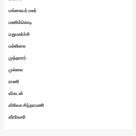
மங்கையர் மலர்
மணிக்கொடி
மறுமலர்ச்சி
மல்லிகை
முத்தாரம்
முல்லை
ராணி
விகடன்
விவேக சிந்தாமணி
வீரகேசரி