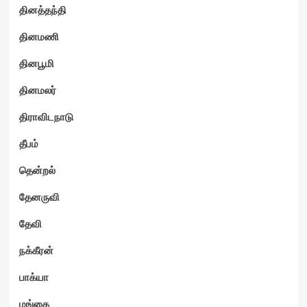
தினத்தந்தி
தினமணி
தினபூமி
தினமலர்
திராவிடநாடு
தீபம்
தென்றல்
தேனருவி
தேவி
நக்கீரன்
பாக்யா
மங்கை