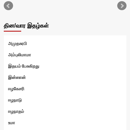
தின/வார இதழ்கள்
அமுதசுரபி
அம்புலிமாமா
இதயம் பேசுகிறது
இன்ஸான்
ஈழகேசரி
ஈழநாடு
ஈழநாதம்
உமா