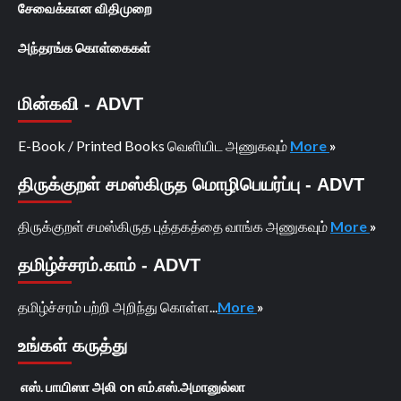
சேவைக்கான விதிமுறை
அந்தரங்க கொள்கைகள்
மின்கவி - ADVT
E-Book / Printed Books வெளியிட அணுகவும்
More
»
திருக்குறள் சமஸ்கிருத மொழிபெயர்ப்பு - ADVT
திருக்குறள் சமஸ்கிருத புத்தகத்தை வாங்க அணுகவும்
More
»
தமிழ்ச்சரம்.காம் - ADVT
தமிழ்ச்சரம் பற்றி அறிந்து கொள்ள...
More
»
உங்கள் கருத்து
எஸ். பாயிஸா அலி
on
எம்.எஸ்.அமானுல்லா