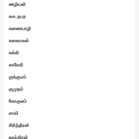
ஊழியன்
கசடதபற
கணையாழி
கலைமகள்
கல்கி
காவேரி
குங்குமம்
குமுதம்
கோகுலம்
சாவி
சிரித்திரன்
சுதந்திரன்