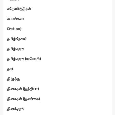
சுதேசமித்திரன்
சுபமங்களா
செம்மலர்
தமிழ் நேசன்
தமிழ் முரசு
தமிழ் முரசு (ம.பொ.சி)
தாய்
தி இந்து
தினகரன் (இந்தியா)
தினகரன் (இலங்கை)
தினக்குரல்