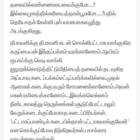
தலையில்எண்ணையைவைக்குமோ…?
இல்லைமுகத்தில்கரியைத்தான்பூசுமோ….?பதில்
தெரியாதக் கேள்வி புஸ் வானமாகஎழுந்து
அடங்குகிறது.
தீபாவளிக்கு தீபாவளி கடன் சொல்லிபட்டாசு வாங்குகிற
கருப்பையன் இந்தப்பக்கம் வரக்காணோம்.ஆயிரம்
ரூபாய்க்கு வெடி வாங்கி
ஐநூறக்கொடுத்திட்டுமீதியைத் தலையில் தடவுகிற
அய்யாவு கடைப்பக்கம்எட்டிப்பார்க்கவில்லை.முதல்
ஆளாகக் கடைக்கு வரும் சோமனைக்காணோம்.அவன்
மகன் ரவியைக்காணோம்…இவங்களெல்லாம்
நீண்டகாலத்து நெருக்கங்கள்.சூடுப்போட்டாலும்
வேறுக்கடைக்குப்போகாத கடைப்பிரியர்கள்.
‘பட்டாசுப்பாண்டிக் கடையில்தான் பட்டாசுவாங்குவேன்’
என கொக்குப்போல நிற்கிறவர்கள்.பாசக்கார
வாடிக்கையாளர்கள்.