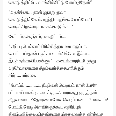
கொடுத்திட்டே. வாங்கிக்கிட்டு போயிடுதேன்”
“அண்ணே…. நான் ஐநூறு ரூவா
கொடுத்திக்கேன்.மறந்திடாதீங்க. மேலப்போயி
வெடிக்கிற வெடியாகக்கொடுங்க…”
கேட்டல், கெஞ்சல், கை நீட்டல்….
“ அப்படியெல்லாம் பிரிச்சித்தரமுடியாதுப்பா.
பொட்டலம்தான்.புடிச்சா வாங்கிக்கோ.இல்ல…
இடத்தக்காலிப்பண்ணு” – கடைக்காரரிடமிருந்து
அதிர்வாணமாக சீறும்வார்த்தை.எரிக்கும்
சுர்ர்…..பார்வை.
“ போய்ய்…………ய நீயும் உன் வெடியும். நான் போறே
பட்டாசுப்பாண்டி கடைக்கு….”.யாராவது ஒருத்தன்
சீறுவானா…? தோரணம் போல வெடிப்பானா…? ஊகூ..ம்!
பொட்டு வெடி அளவிற்குக்கூட எதிர்ப்புக்
கிளம்பவில்லை.விதவிதமாக மீசை வைத்து வீரத்தை