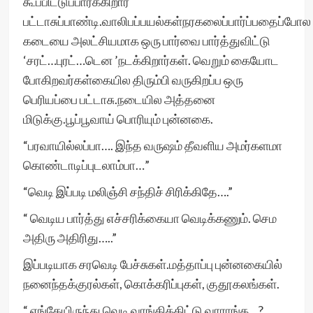
கூப்பிட்டுப்பார்க்கிறார்
பட்டாசுப்பாண்டி.வாலிபப்பயல்கள்நரகலைப்பார்ப்பதைப்போல
கடையை அலட்சியமாக ஒரு பார்வை பார்த்துவிட்டு
‘சரட்…புரட்…டென ’நடக்கிறார்கள். வெறும் கையோட
போகிறவர்கள்கையில திரும்பி வருகிறப்ப ஒரு
பெரியப்பை பட்டாசு.நடையில அத்தனை
மிடுக்கு.பூப்பூவாய் பொரியும் புன்னகை.
“பரவாயில்லப்பா…. இந்த வருஷம் தீவளிய அமர்களமா
கொண்டாடிப்புடலாம்பா…”
“வெடி இப்படி மலிஞ்சி சந்திச் சிரிக்கிதே….”
“ வெடிய பார்த்து எச்சரிக்கையா வெடிக்கணும். செம
அதிரு அதிரிது…..”
இப்படியாக சரவெடி பேச்சுகள்.மத்தாப்பு புன்னகையில்
நனைந்தக்குரல்கள், கொக்கரிப்புகள், குதூகலங்கள்.
“ எங்கேயிருந்து வெடி வாங்கிக்கிட்டு வாராங்க…?