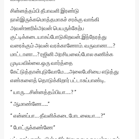
சின்னத்தம்பி தீபாவளி இரண்டு
நாள்இருக்கமொத்தமாகச் சரக்கு வாங்கி
அவன்ஊரில்அவன் பெயருக்கேற்ப
குட்டிக்கடையாகப்போடுகிறவன்.இந்நேரத்து
வரைக்கும் அவன் வரக்காணோம். வருவானா….?
மாட்டானா…? ரஜினி அரசியலைப்போல கணிக்க
முடியவில்லை.ஒரு வார்த்தை
கேட்டுத்தான்புடுவோமே….அலைபேசியை எடுத்து
எண்களைத் தொடுக்கிறார் பட்டாசுப்பாண்டி.
“ யாரு….சின்னத்தம்பியா….? ”
“ ஆமாண்ணே…..”
“ என்னப்பா… தீவளிக்கடைபோடலையா….?”
“ போட்ருக்கண்ணே”