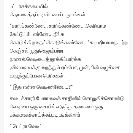
பட்டாசுக்கடையில்
தொலைத்தப்படிவிடலைப்பருவங்கள்.
“சாரிங்கண்ணே… சாரிங்கண்ணே….தெரியாம
கேட்டுட்டேண்ணே….நீங்க
கொடுக்கிறதைக்கொடுங்கண்ணே…”சுயமரியாதையற்ற
கெஞ்சல்.முதுகெலும்பற்ற
நாணல்.வெடியைத்தூக்கிப்பார்க்க
,விலையைக்குறைத்துபேரம் பேச, முன், பின் வழுக்கை
விழுந்துப்போன பெரிசுகள்.
“ இது என்ன வெடிண்ணே….?”
கடைக்காரர் பேனாவைக் காதினில் சொறுகிக்கொண்டு
வெடியை ஒரு கையில் எடுத்து தலையை ஒரு
பக்கமாகச்சாய்த்தப்படி படிக்கிறார்.
“ டெட்ரா வெடி”