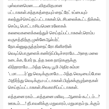
புஸ்வானமென……விதவிதமான
பட்டாசுகள்.கந்தகத்தையும் நைட்ரேட் உப்பையும்
கலந்துச்செய்தப் பட்டாசுகள்.டெசிபலைக்கூட்டநிக்கல்,
செம்பு, பொட்டாசியமென உலோகக்
கலவைகளைக்கலந்துச் செய்தப்பட்டாசுகள்.ரொம்ப
வருசத்திற்கு முன்னேஆல்பர்ட்
நோபல்னுஒருத்தர்நைட்ரோ கிளிசரின்
வெடிப்பொருளைக் கண்டுப்பிடிச்சராமே…அதை மலை
உடைக்க, போர் நடத்த உலக நாடுகளுக்கு
விற்றாராமே….அந்த வெடி பூமி அதிர சும்மா
‘டமா……..ர்’னு வெடிக்குமாமே…. அந்த வெடியைப்போல
அதிர்ந்து வெடிக்கும பட்டாசுகள்.பிஞ்சுக்குழந்தைகள்
செய்தப்பட்டாசுகள்.சிவகாசிப்பட்டாசுகள்.
எத்தனை ரகம்….எத்தனை மலிவு….ஆனால் கூட்டம்…?
ஊகூம்…..! தீபாவளிக்கு மறுவாரம், மறுமாதம் நடக்கும்