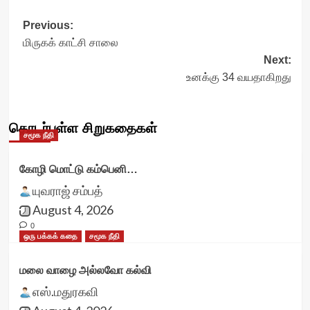
Post
Previous:
மிருகக் காட்சி சாலை
navigation
Next:
உனக்கு 34 வயதாகிறது
தொடர்புள்ள சிறுகதைகள்
சமூக நீதி
கோழி மொட்டு கம்பெனி…
யுவராஜ் சம்பத்
August 4, 2026
0
ஒரு பக்கக் கதை
சமூக நீதி
மலை வாழை அல்லவோ கல்வி
எஸ்.மதுரகவி