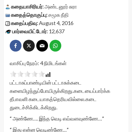
கதையாசிரியர்:
அண்டனூர் சுரா
கதைத்தொகுப்பு:
சமூக நீதி
கதைப்பதிவு:
August 4, 2016
பார்வையிட்டோர்:
12,637
வாசிப்பு நேரம்:
4
நிமிடங்கள்
பட்டாசுப்பாண்டியின் பட்டாசுக்கடை
களையிழந்துப்போயிருக்கிறது.கடையைப்பார்க்க
தீபாவளி கடையாகத்தெரியவில்லை.கடை
துடைச்சிக்கிடக்கிறது.
“ அண்ணே…. இந்த வெடி எவ்வளவுண்ணே…”
“ இது என்ன வெடிண்ணே…”