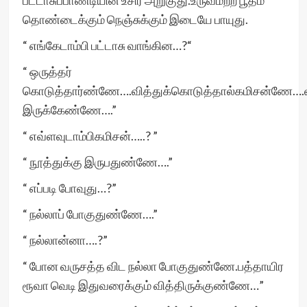
பட்டாசுப்பாண்டியின் உசிர் அறுகுது.உருவமற்ற பூதம்
தொண்டைக்கும் நெஞ்சுக்கும் இடையே பாயுது.
“ எங்கேடாம்பி பட்டாசு வாங்கின…?“
“ ஒருத்தர்
கொடுத்தார்ண்ணே….வித்துக்கொடுத்தால்கமிசன்ணே….வி
இருக்கேண்ணே….”
“ எவ்ளவுடாம்பிகமிசன்…..? ”
“ நூத்துக்கு இருபதுண்ணே….”
“ எப்படி போவுது…?”
“ நல்லாப் போகுதுண்ணே….”
“ நல்லான்னா….?”
“ போன வருசத்த விட நல்லா போகுதுண்ணே.பத்தாயிர
ரூவா வெடி இதுவரைக்கும் வித்திருக்குண்ணே…”