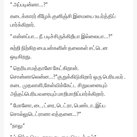
“ அப்படின்னா…?”
கடைக்காரர் கீழேக் குனிஞ்சி இமையை உயர்த்திப்
பார்க்கிறார்.
“ என்னப்பா… நீ. படிச்சிருக்கிறீயா இல்லையா…?”
சுற்றி நிற்கிற பையன்களின் தலைகள் சட்டென
ஒடிகிறது.
“ தெரியாமத்தானே கேட்கிறான்.
சொன்னாலென்ன…?”குறுக்கிடுகிறார் ஒரு பெரியவர் .
கடை முதலாளி,கேள்விக்கேட்ட சிறுவனையும்
அந்தப்பெரியவரையும் மாறிமாறிப்பார்க்கிறார்.
“ மோனோ, டை, ட்ரை, டெட்ரா, பெண்டா..இப்ப
சொல்லுடெட்ரானா எத்தனை…?”
“நாலு”