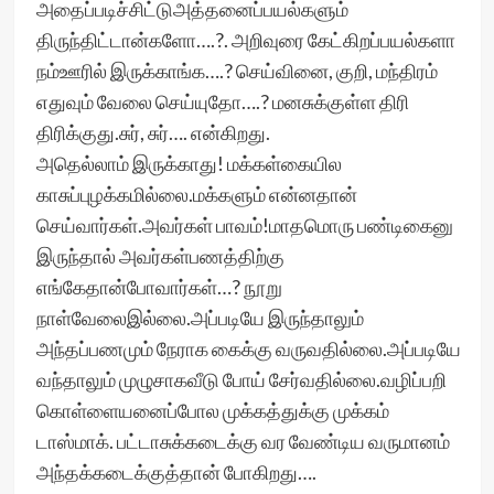
அதைப்படிச்சிட்டுஅத்தனைப்பயல்களும்
திருந்திட்டான்களோ….?. அறிவுரை கேட்கிறப்பயல்களா
நம்ஊரில் இருக்காங்க….? செய்வினை, குறி, மந்திரம்
எதுவும் வேலை செய்யுதோ….? மனசுக்குள்ள திரி
திரிக்குது.சுர், சுர்…. என்கிறது.
அதெல்லாம் இருக்காது! மக்கள்கையில
காசுப்புழக்கமில்லை.மக்களும் என்னதான்
செய்வார்கள்.அவர்கள் பாவம்!மாதமொரு பண்டிகைனு
இருந்தால் அவர்கள்பணத்திற்கு
எங்கேதான்போவார்கள்…? நூறு
நாள்வேலைஇல்லை.அப்படியே இருந்தாலும்
அந்தப்பணமும் நேராக கைக்கு வருவதில்லை.அப்படியே
வந்தாலும் முழுசாகவீடு போய் சேர்வதில்லை.வழிப்பறி
கொள்ளையனைப்போல முக்கத்துக்கு முக்கம்
டாஸ்மாக். பட்டாசுக்கடைக்கு வர வேண்டிய வருமானம்
அந்தக்கடைக்குத்தான் போகிறது….