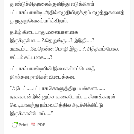
துண்டுச்சிதறலைக்குனிந்து எடுக்கிறார்
பட்டாசுப்பாண்டி. அதில்எழுதியிருக்கும் எழுத்துகளைத்
துறுதுறுவெனப்பார்க்கிறார்.
தமிழ் கிடையாது.மலையாளமாக
இருக்குமோ…..?.தெலுங்கு…?, இந்தி….?
ஊகூம்…..வேறென்ன மொழி இது…?. சித்திரம் போல.
கட்டம் கட்டமாக…..?
பட்டாசுப்பாண்டியின் இமைகள்சட்டெனத்
திறந்தன.நாசிகள் விடைத்தன.
“அடேய்…..பட்டாசு கொளுத்திற பயல்களா……
நரகாசுரன் இன்னும் சாகலைடோய்….. சீனாக்காரன்
வெடியாவந்து நம்மவயித்தில அடிச்சிக்கிட்டு
இருக்கான்டோய்…..”