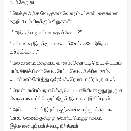
நடந்தேறுது.
“ நெக்கு அந்த வெடிதான் வேணும்…” கால், கைகளை
உதறி அடம் பிடிக்கும் சிறுசுகள்.
. “ அந்த வெடி எவ்வளவுண்ணே…?”
“ எவ்வளவு இருக்கு.விலையக்கேட்காதே. இந்தா
வச்சிக்கோ…”
“ புஸ் வானம், மத்தாப்பு வானம், தொரட்டி வெடி, அட்டாம்
பாம், கிங்க் பிஷர் வெடி, ரெட்ட வெடி, அதிர்வானம்,
…..எல்லாம் சேர்த்து ஒரேபேக். ரெண்டாயிரம் ரூபா…”.
“ ரெண்டாயிரம் ரூபாய்க்கு வெடி வாங்கினா ஐநூறு ரூபா
வெடி எலவசம்” மேலும் நீளும் இலவசஅறிவிப்புகள்.
“ அய்………..” பல் இழிப்பு.ஒற்றைக்கைத்தூக்கியபடி
‘மாக்..’கெனக்குதித்து வெளிபடும்குதூகலம்.
இத்தனையும் பார்த்தபடி நிற்கிறார்