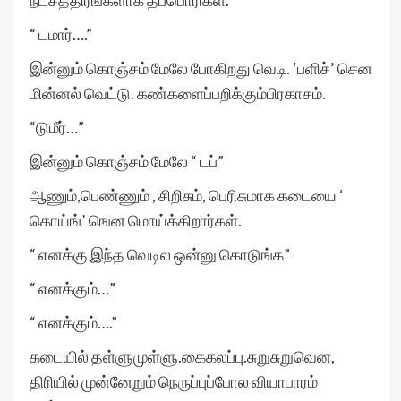
நட்சத்திரங்களாக தீப்பொரிகள்.
“ டமார்….”
இன்னும் கொஞ்சம் மேலே போகிறது வெடி. ‘பளிச்’ சென
மின்னல் வெட்டு. கண்களைப்பறிக்கும்பிரகாசம்.
“டுமீர்…”
இன்னும் கொஞ்சம் மேலே “ டப்”
ஆணும்,பெண்ணும் , சிறிசும், பெரிசுமாக கடையை ‘
கொய்ங்’ ஙென மொய்க்கிறார்கள்.
“ எனக்கு இந்த வெடில ஒன்னு கொடுங்க”
“ எனக்கும்…”
“ எனக்கும்….”
கடையில் தள்ளுமுள்ளு.கைகலப்பு.சுறுசுறுவென,
திரியில் முன்னேறும் நெருப்புப்போல வியாபாரம்