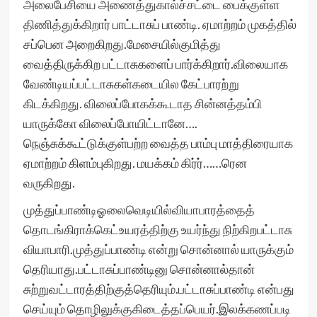
அலைபேசியை அணைத்துகால்ச்சட்டை பைக்குள்ள
திணித்துக்கிறார் பாட்டாசுப் பாண்டி. ஏமாற்றம் முகத்தில்
சப்பென அறைகிறது.மேசையில்குமித்து
வைத்திருக்கிற பட்டாசுகளைப் பார்க்கிறார்.விலையாக
வேண்டியப்பட்டாசுகள்கடையில கேட்பாரற்று
கிடக்கிறது. விலைப்போகக்கூடாத சின்னத்தம்பி
யாருக்கோ விலைப்போயிட்டானே….
நெஞ்சுக்கூட்டுக்குள்பற்ற வைத்த பாம்பு மாத்திரையாக
ஏமாற்றம் கிளம்புகிறது. மயக்கம் கிர்ர்……ரென
வருகிறது.
முத்துப்பாண்டிஓலைவெடியில்வியாபாரத்தைத்
தொடங்கிராக்கெட்உயரத்திற்கு உயர்ந்து நிற்கிறபட்டாசு
வியாபாரி.முத்துப்பாண்டி என்று சொன்னால் யாருக்கும்
தெரியாது.பட்டாசுப்பாண்டினு சொன்னால்தான்
சுற்றுவட்டாரத்திற்குத்தெரியும்.பட்டாசுப்பாண்டி என்பது
செய்யும் தொழிலுக்குகிடைத்தப்பெயர்.இலக்கணப்படி