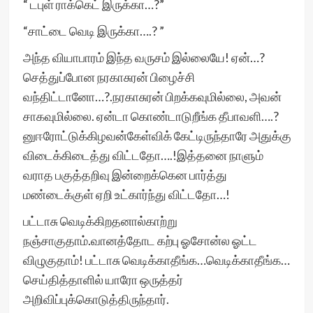
“ டபுள் ராக்கெட் இருக்கா…?”
“சாட்டை வெடி இருக்கா….? ”
அந்த வியாபாரம் இந்த வருசம் இல்லையே! ஏன்…?
செத்துப்போன நரகாசுரன் பிழைச்சி
வந்திட்டானோ…?.நரகாசுரன் பிறக்கவுமில்லை, அவன்
சாகவுமில்லை. ஏன்டா கொண்டாடுறீங்க தீபாவளி….?
னுஈரோட்டுக்கிழவன்கேள்விக் கேட்டிருந்தாரே அதுக்கு
விடைக்கிடைத்து விட்டதோ….!இத்தனை நாளும்
வராத பகுத்தறிவு இன்றைக்கென பார்த்து
மண்டைக்குள் ஏறி உட்கார்ந்து விட்டதோ…!
பட்டாசு வெடிக்கிறதனால்காற்று
நஞ்சாகுதாம்.வானத்தோட கற்பு ஓசோன்ல ஓட்ட
விழுகுதாம்! பட்டாசு வெடிக்காதீங்க…வெடிக்காதீங்க…
செய்தித்தாளில் யாரோ ஒருத்தர்
அறிவிப்புக்கொடுத்திருந்தார்.