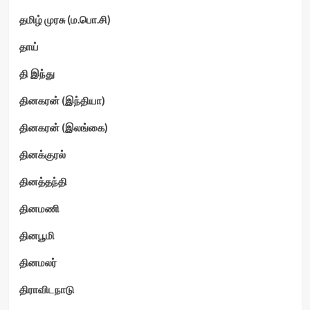
தமிழ் முரசு (ம.பொ.சி)
தாய்
தி இந்து
தினகரன் (இந்தியா)
தினகரன் (இலங்கை)
தினக்குரல்
தினத்தந்தி
தினமணி
தினபூமி
தினமலர்
திராவிடநாடு