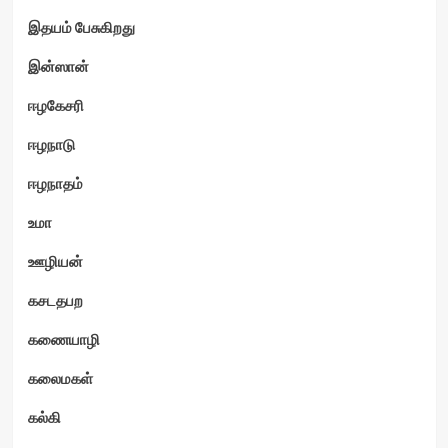
இதயம் பேசுகிறது
இன்ஸான்
ஈழகேசரி
ஈழநாடு
ஈழநாதம்
உமா
ஊழியன்
கசடதபற
கணையாழி
கலைமகள்
கல்கி