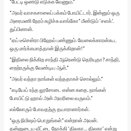
“பேட்டி ஒண்டு எடுக்க வேணும்.”
“அவர் வாசகசாலைப் பக்கம் போயிட்டார். இன்னும் ஒரு
அரைமணி நேரம் கழிச்சு வாங்கோ” மீண்டும் ‘சளக்’.
துப்பினான்.
“ஏய் டீசென்ரா பிஹேவ் பண்ணும். வேலைக்காரன்கூட
ஒரு மார்க்கமாத்தான் இருக்கிறான்!”
“இதிலை நிக்கிற சாந்தி ஆரெண்டு தெரியுதா? சாந்தி,
றைற்ரருக்கு வேண்டிய ஆள்.”
“அவர் வந்தா நாங்கள் வந்ததாகச் சொல்லும்.”
“எடியேய் உந்த லூசோடை என்ன கதை. நாங்கள்
போயிட்டு ஹாவ் அன் அவரிலை வருவம்.”
எல்லோரும் போவதற்கு தயாரானார்கள்.
“ஒரு நிமிஷம் பொறுங்கள்” என்றான் அவன்.
தன்னுடைய வீட்டை நோக்கி ‘திலகா… திலகா’ என்று