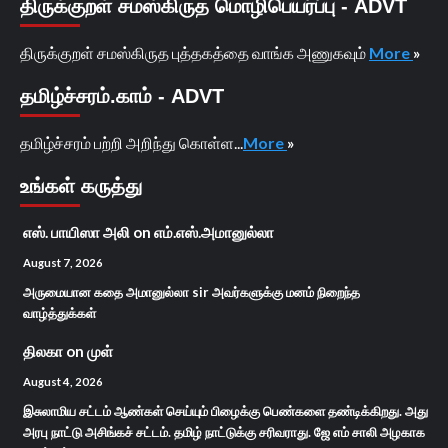
திருக்குறள் சமஸ்கிருத மொழிபெயர்ப்பு - ADVT
திருக்குறள் சமஸ்கிருத புத்தகத்தை வாங்க அணுகவும்
More
»
தமிழ்ச்சரம்.காம் - ADVT
தமிழ்ச்சரம் பற்றி அறிந்து கொள்ள...
More
»
உங்கள் கருத்து
எஸ். பாயிஸா அலி
on
எம்.எஸ்.அமானுல்லா
August 7, 2026
அருமையான கதை அமானுல்லா sir அவர்களுக்கு மனம் நிறைந்த
வாழ்த்துக்கள்
திலகா
on
முள்
August 4, 2026
இசுலாமிய சட்டம் ஆண்கள் செய்யும் பிழைக்கு பெண்களை தண்டிக்கிறது. அது
அரபு நாட்டு அசிங்கச் சட்டம். தமிழ் நாட்டுக்கு சரிவராது. ஜே எம் சாலி அழகாக