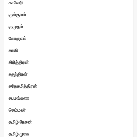
காவேரி
குங்குமம்
குமுதம்
கோகுலம்
சாவி
சிரித்திரன்
சுதந்திரன்
சுதேசமித்திரன்
சுபமங்களா
செம்மலர்
தமிழ் நேசன்
தமிழ் முரசு