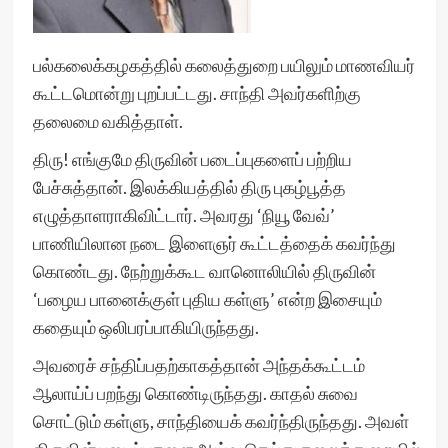
பல்கலைக்கழகத்தில் கலைத்துறை பயிலும் மாணவியர்
கூட்டமொன்று புறப்பட்டது. சாந்தி அவர்களிற்கு
தலைமை வகித்தாள்.
திரு! எங்குமே திருவின் படைப்புகளைப் பற்றிய
பேச்சுத்தான். இலக்கியத்தில் திரு புகழ்பூத்த
எழுத்தாளராகிவிட்டார். அவரது ‘நியூ வேவ்’
பாணியிலான நடை இளைஞர் கூட்டத்தைக் கவர்ந்து
கொண்டது. நேற்றுக்கூட வானொலியில் திருவின்
‘பழைய பானைக்குள் புதிய கள்ளு’ என்ற இசையும்
கதையும் ஒலிபரப்பாகியிருந்தது.
அவரைச் சந்திப்பதற்காகத்தான் அந்தக்கூட்டம்
ஆலாய்ப் பறந்து கொண்டிருந்தது. காதல் சுவை
சொட்டும் கள்ளு, சாந்தியைக் கவர்ந்திருந்தது. அவள்