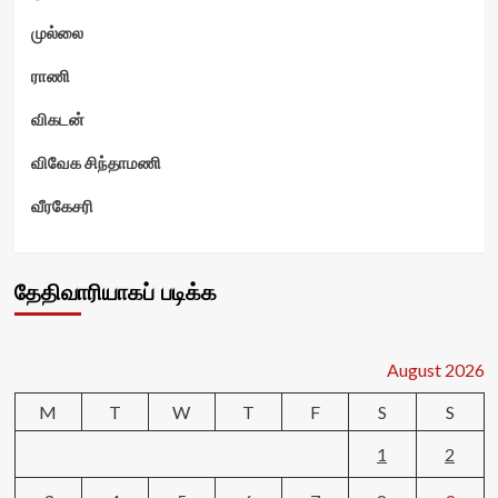
முல்லை
ராணி
விகடன்
விவேக சிந்தாமணி
வீரகேசரி
தேதிவாரியாகப் படிக்க
August 2026
M
T
W
T
F
S
S
1
2