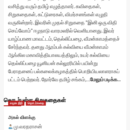
வசித்து வரும் தமிழ் எழுத்தாளர். கவிதைகள்,
சிறுகதைகள், கட்டுரைகள், விமர்சனங்கள் எழுதி
வருகின்றார். இவரின் முதல் சிறுகதை "இனி ஒரு விதி
செய்வோம்" ஈழநாடு வாரமலரில் வெளியானது. இவர்
யாழ்ப்பாண மாவட்டம், தெல்லிப்பழை, வீமன்காமத்தைச்
சேர்ந்தவர். தனது ஆரம்பக் கல்வியை வீமன்காமம்
ஆங்கில மகாவித்தியாலயத்திலும், உயர் கல்வியை
தெல்லிப்பழை யூனியன் கல்லூரியில் பயின்று
பேராதனைப் பல்கலைக்கழகத்தில் பொறியியலாளராகப்
பட்டம் பெற்றவர். நோர்வே தமிழ் சங்கம்,…
மேலும் படிக்க...
தொடர்புள்ள சிறுகதைகள்
சமூக நீதி
தொடர்கதை
அகல் விளக்கு
மு.வரதராசன்