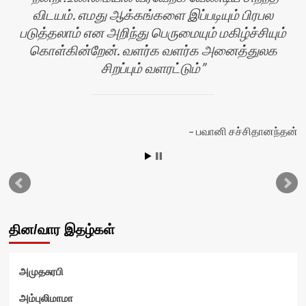
விடயம். எமது ஆக்கங்களை இப்படியும் பிரபல
படுத்தலாம் என அறிந்து பெருமையும் மகிழ்ச்சியும்
கொள்கின்றேன். வளர்க வளர்க அனைத்துலக
சிறப்பும் வளரட்டும்
தி
பவானி சச்சிதானந்தன்
தின/வார இதழ்கள்
அமுதசுரபி
அம்புலிமாமா