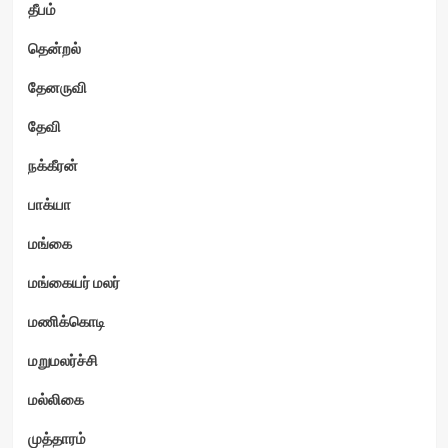
தீபம்
தென்றல்
தேனருவி
தேவி
நக்கீரன்
பாக்யா
மங்கை
மங்கையர் மலர்
மணிக்கொடி
மறுமலர்ச்சி
மல்லிகை
முத்தாரம்