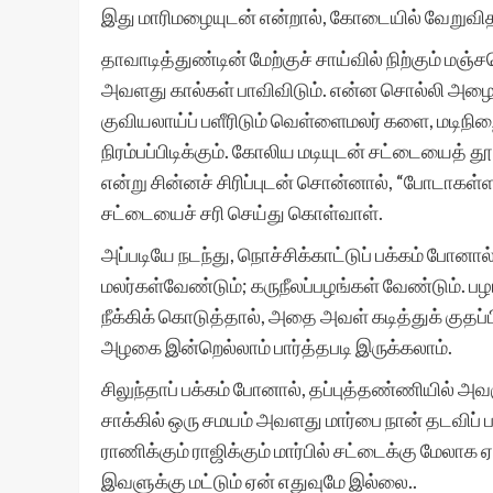
இது மாரிமழையுடன் என்றால், கோடையில் வேறுவ
தாவாடித்துண்டின் மேற்குச் சாய்வில் நிற்கும் 
அவளது கால்கள் பாவிவிடும். என்ன சொல்லி அழைத
குவியலாய்ப் பளீரிடும் வெள்ளைமலர் களை, மடிநி
நிரம்பப்பிடிக்கும். கோலிய மடியுடன் சட்டையைத் தூக
என்று சின்னச் சிரிப்புடன் சொன்னால், “போடாகள்
சட்டையைச் சரி செய்து கொள்வாள்.
அப்படியே நடந்து, நொச்சிக்காட்டுப் பக்கம் போனால
மலர்கள்வேண்டும்; கருநீலப்பழங்கள் வேண்டும். பழங
நீக்கிக் கொடுத்தால், அதை அவள் கடித்துக் குதப்ப
அழகை இன்றெல்லாம் பார்த்தபடி இருக்கலாம்.
சிலுந்தாப் பக்கம் போனால், தப்புத்தண்ணியில் அவளு
சாக்கில் ஒரு சமயம் அவளது மார்பை நான் தடவிப் 
ராணிக்கும் ராஜிக்கும் மார்பில் சட்டைக்கு மேல
இவளுக்கு மட்டும் ஏன் எதுவுமே இல்லை..