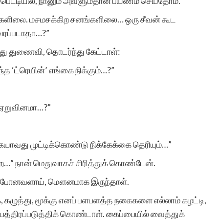
் பெட்டியில், நானும் அவளும்தான் பயணம் செய்தோம்.
்களிலை. மசமசக்கிற சனங்களிலை… ஒரு சீவன் கூட
வரப்படாதா…?”
ு துணைவி, தொடர்ந்து கேட்டாள்:
ந்த ‘ட்ரெயின்’ எங்கை நிக்கும்…?”
் ஏறுவினமா…?”
கையாவது முட்டிக்கொண்டு நிக்கேக்கை தெரியும்…”
ை…” நான் மெதுவாகச் சிரித்துக் கொண்டேன்.
்து போனவளாய், மௌனமாக இருந்தாள்.
 கழுத்து, மூக்கு எனப் பளபளத்த நகைகளை எல்லாம் கழட்டி,
் பத்திரப்படுத்திக் கொண்டாள். கைப்பையில் வைத்துக்