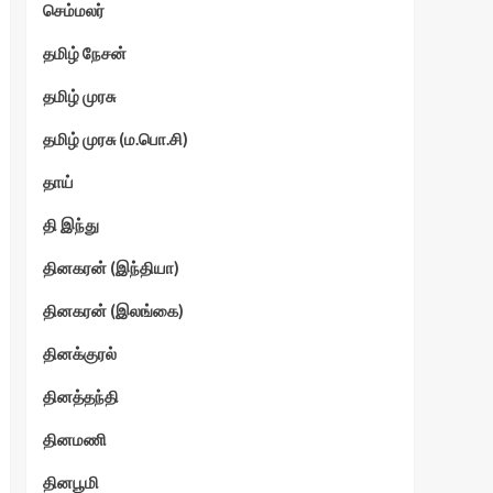
செம்மலர்
தமிழ் நேசன்
தமிழ் முரசு
தமிழ் முரசு (ம.பொ.சி)
தாய்
தி இந்து
தினகரன் (இந்தியா)
தினகரன் (இலங்கை)
தினக்குரல்
தினத்தந்தி
தினமணி
தினபூமி