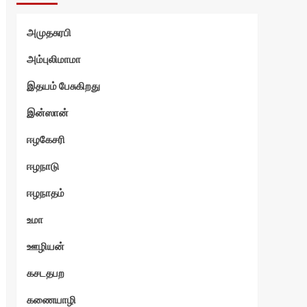
்வி
அமுதசுரபி
அம்புலிமாமா
இதயம் பேசுகிறது
இன்ஸான்
ஈழகேசரி
ஈழநாடு
ஈழநாதம்
உமா
ஊழியன்
கசடதபற
கணையாழி