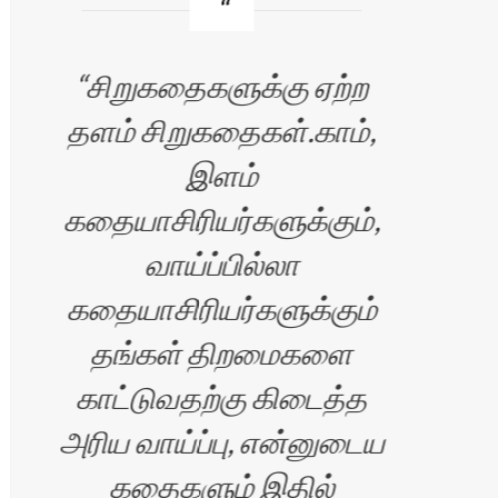
சிறுகதைகளுக்கு ஏற்ற
I
தளம் சிறுகதைகள்.காம்,
Sir
இளம்
p
கதையாசிரியர்களுக்கும்,
por
்
வாய்ப்பில்லா
and
கதையாசிரியர்களுக்கும்
o
தங்கள் திறமைகளை
bud
்
காட்டுவதற்கு கிடைத்த
அரிய வாய்ப்பு, என்னுடைய
p
ு
கதைகளும் இதில்
w