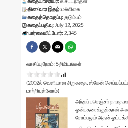
கதையாசிரியர்:
க.சட்டநாதன்
தின/வார இதழ்:
மல்லிகை
கதைத்தொகுப்பு:
குடும்பம்
கதைப்பதிவு:
July 12, 2025
பார்வையிட்டோர்:
2,345
வாசிப்பு நேரம்:
5
நிமிடங்கள்
(2002ல் வெளியான சிறுகதை, ஸ்கேன் செய்யப்பட்ட
மாற்றியுள்ளோம்)
அந்தப் பசெஞ்சர் தாமதமாகப
ஒன்பதரைக்குத்தான் அச
சோம்பலும் அதன் ஓட்டத்தி