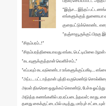
பதிவு செய்யப்பட்ட அந்தப
“இஞ்ச… இந்தப் பட்டணங
எங்களுக்குத் துணையா 
குறைபட்டுக்கொண்ட எனத
“தஞ்சாவூருக்குப் பிறகு இ
“சிதம்பரம்..!”
“சிதம்பரத்திலையாவது எங்கடபெட்டியிலை ஆரன
“கடவுளுக்குத்தான் வெளிச்சம்..”
“எப்பவும் கடவுளெண்டா உங்களுக்குப்பகிடி… எங்
“அப்ப… பட்டாத்தான் புத்தி வருமெண்டு சொல்லிற
அவள் திடீரென ஒதுக்கம் கொண்டு, பேச்சு ஓய்ந
அடுத்த கணங்களில் பரபரப்படைந்தவள்; காது, கை,
தனது கைக்குட்டையில் மடித்து, மார்புச் சட்டையுள