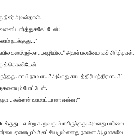
 நிகர் அவள்தான்.
மிக்க மகிழ்ச்சி. ஒவ்வொரு
அவளைப் பார்த்துக்கேட்டேன்:
தடவையும் எனது கதை
்லாம் நடக்குது…”
இணையதளத்தில்
ியில கனமிருந்தா….வழியில..” அவள் பலவீனமாகச் சிரித்தாள்.
சேர்க்கப்பட்டுள்ளது என்ற
்துக் கொண்டேன்.
செய்தி அறிந்து உண்மையில
்தது. சாயி நாமமா…? அல்லது காயத்திரி மந்திரமா…?’
மகிழ்ந்து போகிறேன்.
க்குகளையும் போட்டேன்.
உங்களின் சேவை
இருந்தா… கள்ளன் வரமாட்டானா என்ன?”
அளப்பரியது. உலகெங்கிலும
இருக்கும் தமிழர்களால்
கிடக்குது… என்று கூறுவது போலிருந்தது அவளது பார்வை.
கண்பார்வை ஏளனமும் அலட்சியமும் எனது நானை ஆழமாகவே
எனது கதை படிக்கப் படுவத