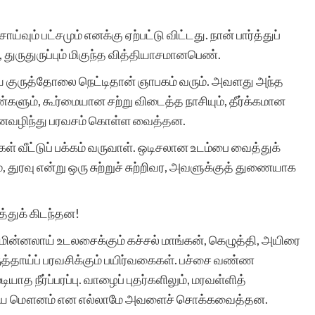
இரா.கலைச்செல
ும் பட்சமும் எனக்கு ஏற்பட்டு விட்டது. நான் பார்த்துப்
 துருதுருப்பும் மிகுந்த வித்தியாசமானபெண்.
ய குருத்தோலை நெட்டிதான் ஞாபகம் வரும். அவளது அந்த
ண்களும், கூர்மையான சற்று விடைத்த நாசியும், தீர்க்கமான
 நினைவழிந்து பரவசம் கொள்ள வைத்தன.
ள் வீட்டுப் பக்கம் வருவாள். ஒடிசலான உடம்பை வைத்துக்
 துரவு என்று ஒரு சுற்றுச் சுற்றிவர, அவளுக்குத் துணையாக
்துக் கிடந்தன!
 மின்னலாய் உடலசைக்கும் கச்சல் மாங்கன், கெழுத்தி, அயிரை
ருத்தாய்ப் பரவசிக்கும் பயிர்வகைகள். பச்சை வண்ண
த நீர்ப்பரப்பு. வாழைப் புதர்களிலும், மரவள்ளித்
ம் ரகசிய மௌனம் என எல்லாமே அவளைச் சொக்கவைத்தன.