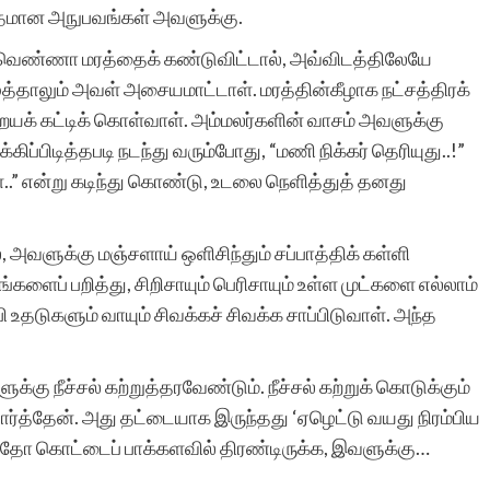
ிதமான அநுபவங்கள் அவளுக்கு.
மஞ்சவெண்ணா மரத்தைக் கண்டுவிட்டால், அவ்விடத்திலேயே
்தாலும் அவள் அசையமாட்டாள். மரத்தின்கீழாக நட்சத்திரக்
றையக் கட்டிக் கொள்வாள். அம்மலர்களின் வாசம் அவளுக்கு
்கிப்பிடித்தபடி நடந்து வரும்போது, “மணி நிக்கர் தெரியுது..!”
ள..” என்று கடிந்து கொண்டு, உடலை நெளித்துத் தனது
், அவளுக்கு மஞ்சளாய் ஒளிசிந்தும் சப்பாத்திக் கள்ளி
்களைப் பறித்து, சிறிசாயும் பெரிசாயும் உள்ள முட்களை எல்லாம்
ி உதடுகளும் வாயும் சிவக்கச் சிவக்க சாப்பிடுவாள். அந்த
க்கு நீச்சல் கற்றுத்தரவேண்டும். நீச்சல் கற்றுக் கொடுக்கும்
பார்த்தேன். அது தட்டையாக இருந்தது ‘ஏழெட்டு வயது நிரம்பிய
ாக ஏதோ கொட்டைப் பாக்களவில் திரண்டிருக்க, இவளுக்கு…