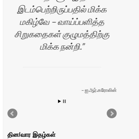
இடம்பெற்றிருப்பதில் மிக்க
மகிழ்வே – வாய்ப்பளித்த
Si
சிறுகதைகள் குழுமத்திற்கு
yo
மிக்க நன்றி.
த
ஐ.ஆர்.கரோலின்
்
தின/வார இதழ்கள்