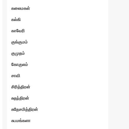
கலைமகள்
கல்கி
காவேரி
குங்குமம்
குமுதம்
கோகுலம்
சாவி
சிரித்திரன்
சுதந்திரன்
சுதேசமித்திரன்
சுபமங்களா