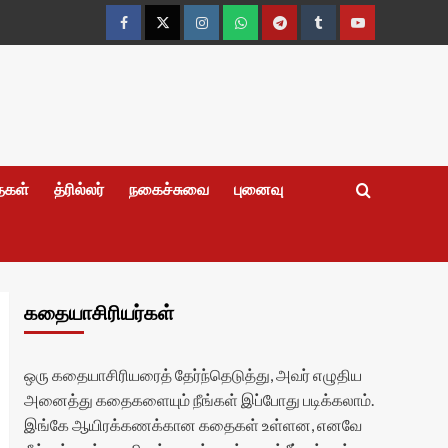
Facebook
Twitter
Instagram
Whatsapp
Telegram
Tumblr
YouTube
தைகள்
த்ரில்லர்
நகைச்சுவை
புனைவு
கதையாசிரியர்கள்
ஒரு கதையாசிரியரைத் தேர்ந்தெடுத்து, அவர் எழுதிய
அனைத்து கதைகளையும் நீங்கள் இப்போது படிக்கலாம்.
இங்கே ஆயிரக்கணக்கான கதைகள் உள்ளன, எனவே