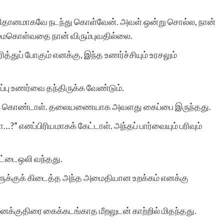
இத்தளத்தின் உதவியால்
ம் நிதானமாகவே நடந்து கொள்வேன். அவள் ஒன்று சொல்ல, நான்
தான். கதைக்கு ஏற்ற
ர்மைகொள்வதை நான் விரும்புவதில்லை.
படத்தினை தேர்வு செய்து
துப் போகும் எனக்கு, இந்த உணர்ச்சியும் உரசலும்
வெளியிடுவது தங்களின்
ு உணர்வை தந்திருக்க வேண்டும்.
தனி சிறப்பு. மீண்டும்
த்துக் கொண்டாள். தலையணையாக அவளது கைப்பை இருந்தது.
ஒருமுறை எனது மனமார்ந்
” எனப்பிரியமாகக் கேட்டாள். அந்தப் பார்வையும் பரிவும்
நன்றியை தெரிவித்துக்
கொள்கிறேன். நன்றிகளுடன
றட்டைஒலி வந்தது.
இரா.கலைச்செல்வி.
வளுக்குக் கிடைத்த அந்த அமைதியான உறக்கம் எனக்கு
க்குதிரை கைக்கடங்காத மீறலுடன் காற்றில் மிதந்தது.