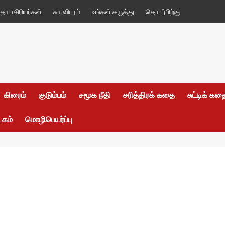
யாசிரியர்கள்
சுயவிபரம்
உங்கள் கருத்து
தொடர்பிற்கு
கிரைம்
குடும்பம்
சமூக நீதி
சரித்திரக் கதை
சுட்டிக் க
டகம்
மொழிபெயர்ப்பு