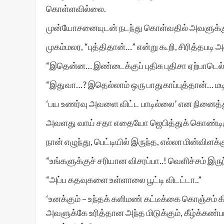
கொள்ளவில்லை.
முன்யோசனையுடன் நடந்து கொள்வதில் அவளுக்கு
முகம்மலர, “புத்திதான்…” என்று கூறி, சிரித்தபடி 
“இதென்ன… இண்டைக்குப் புதிசு புதிசா ஏற்பாடெல
“இதுவா…? இதெல்லாம் ஒரு பாதுகாப்புத்தான்… மட
‘பய உணர்வு அவளை விட்ட பாடில்லை’ என நினைத
அவளது வாய் சதா எதையோ ஜெபித்துக் கொண்டிருந
நான் எழுந்து, பெட்டியில் இருந்த, எல்லா மின்விள
“உங்களுக்குச் சரியான விசரப்பா..! வெளிச்சம் 
“அப்ப கதவுகளை உள்ளாலை பூட்டி விடட்டா..”
‘உனக்கும் – உந்தக் களிமண் கட்டீக்கை கொஞ்சம் 
அவளுக்கே உரித்தான அந்த மிடுக்கும், கீழ்க்