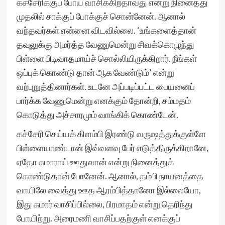
கச்சேரிக்குப் போய் வாசிக்கிறதாவது என்று நினைத்து
முதலில் சாக்குப் போக்குச் சொன்னேன். ஆனால்
வந்தவர்கள் என்னை விடவில்லை. ‘உங்களைத்தான்
தவுலுக்கு அமர்த்த வேணுமென்று சிவக்கொழுந்து
பிள்ளை பிடிவாதமாய்ச் சொல்லியிருக்கிறார். நீங்கள்
ஒப்புக் கொண்டு தான் ஆக வேண்டும்’ என்று
வற்புறுத்தினார்கள். உடனே அப்படிப்பட்ட பையனைப்
பார்க்க வேணுமென்று எனக்கும் தோன்றி, சம்மதம்
கொடுத்து அச்சாரமும் வாங்கிக் கொண்டேன்.
கச்சேரி செய்யக் கிளம்பி இரண்டு வருஷத்துக்குள்ளே
பிள்ளையாண்டான் இவ்வளவு பேர் எடுத்திருக்கிறானே,
ஏதோ சுமாராய் ஊதுவான் என்று நினைத்துக்
கொண்டுதான் போனேன். ஆனால், தம்பி நாயனத்தை
வாயிலே வைத்து ஊத ஆரம்பித்தானோ இல்லையோ,
இது சுமார் வாசிப்பில்லை, பிரமாதம் என்று தெரிந்து
போயிற்று. அரைமணி வாசிப்பதற்குள் எனக்குப்