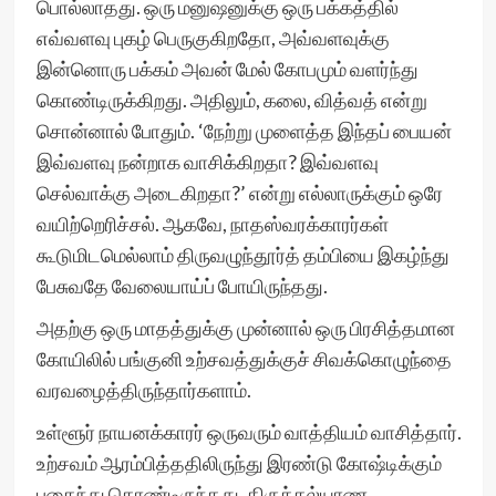
பொல்லாதது. ஒரு மனுஷனுக்கு ஒரு பக்கத்தில்
எவ்வளவு புகழ் பெருகுகிறதோ, அவ்வளவுக்கு
இன்னொரு பக்கம் அவன் மேல் கோபமும் வளர்ந்து
கொண்டிருக்கிறது. அதிலும், கலை, வித்வத் என்று
சொன்னால் போதும். ‘நேற்று முளைத்த இந்தப் பையன்
இவ்வளவு நன்றாக வாசிக்கிறதா? இவ்வளவு
செல்வாக்கு அடைகிறதா?’ என்று எல்லாருக்கும் ஒரே
வயிற்றெரிச்சல். ஆகவே, நாதஸ்வரக்காரர்கள்
கூடுமிடமெல்லாம் திருவழுந்தூர்த் தம்பியை இகழ்ந்து
பேசுவதே வேலையாய்ப் போயிருந்தது.
அதற்கு ஒரு மாதத்துக்கு முன்னால் ஒரு பிரசித்தமான
கோயிலில் பங்குனி உற்சவத்துக்குச் சிவக்கொழுந்தை
வரவழைத்திருந்தார்களாம்.
உள்ளூர் நாயனக்காரர் ஒருவரும் வாத்தியம் வாசித்தார்.
உற்சவம் ஆரம்பித்ததிலிருந்து இரண்டு கோஷ்டிக்கும்
புகைந்து கொண்டிருந்தது. திருக்கல்யாண