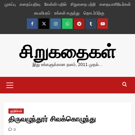
Skip
முகப்பு
கதைப்பதிவு
கேள்வி-பதில்
சிறுகதை பற்றி
கதையாசிரியர்கள்
to
சுயவிபரம்
உங்கள் கருத்து
தொடர்பிற்கு
content
Facebook
Twitter
Instagram
Whatsapp
Telegram
Tumblr
YouTube
சிறுகதைகள்
இது உங்களுக்கான தளம், 2011 முதல்…
Primary
Menu
குடும்பம்
திருவழுந்தூர் சிவக்கொழுந்து
0