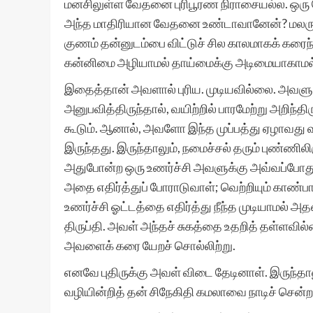
மனசிலுள்ள வேதனை புரிபூரண நிராசையல்ல. ஒர
அந்த மாதிரியான வேதனை உண்டாவானேன்? மலரும
குணம் தன்னுடம்பை விட்டுச் சில காலமாகக் கரை
கன்னிமை அழியாமல் தாய்மைக்கு அடிமையாகாமல்
இதைத்தான் அவளால் புரிய. முடியவில்லை. அவ
அனுபவித்திருந்தால், வயிற்றில் பாரமேற்று அறிந்திர
கூடும். ஆனால், அவளோ இந்த முப்பத்து ஏழாவது
இருந்தது. இருந்தாலும், நமைச்சல் தரும் புண்ணிலிர
அதுபோன்ற ஒரு உணர்ச்சி அவளுக்கு அவ்வப்போது ஏ
அதை எதிர்த்துப் போராடுவாள்; வெற்றியும் காண்ப
உணர்ச்சி ஓட்டத்தை எதிர்த்து நீந்த முடியாமல் அ
திருப்தி. அவள் அந்தச் சுகத்தை உதறித் தள்ளவில்
அவளைக் கரை யேறச் சொல்லிற்று.
எனவே புதிருக்கு அவள் விடை தேடினாள். இருந்தா
வழியின்றித் தன் சிநேகிதி கமலாவை நாடிச் சென்ற