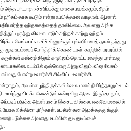
தான் கடற்கரைக்கே வந்திருந்தாள். தன் சரீரத்தில்
 அந்த புரியாத நச்சரிப்புக்கு மாலை மயக்கமும், சீதம்
் ஹிதம் தரக் கூடும் என்று நம்பித்தான் வந்தாள். ஆனால்,
 எதிர்பார்த்த ஹிதசுகத்தைத் தரவில்லை. அவளது அங்க
த்துப் புகுந்து விளையாடும் அந்தக் காற்று ஹிதம்
ர்க்காலெல்லாம் கூசிச் சிணுங்கும் புல்லரிப்பைத் தான் தந்தது.
ூடி உடம்பைப் போர்த்திக் கொண்டாள். காற்றின் பரபரப்பில்
 சுருள்கள் கன்னத்திலும் காதிலும் தொட்ட.சைந்து புரள்வது
உண்டாக்கின. உடம்பில் ஒவ்வொரு அணுவிலும், விஷ வேகம்
ாய்வது போன்ற உணர்ச்சி சில்லிட்ட உணர்ச்சி.
றாலும், அவள் எழுந்திருக்கவில்லை. மனம் நிமிர்ந்தாலும் உடல்
்தி: உயர்ந்து கிடக்கவேண்டும் என்ற சிறு ஆசை இருந்தாலும்,
ல் அப்படிப் படுக்க அவள் மனம் இசையவில்லை. எனவே மணலில்
 யோக நித்திரை புரிந்தாள். உடலின் கன அழுத்தத்துக்குத்
ணற் படுக்கை அவளது உடம்பின் துடிதுடிப்பைச்
து.