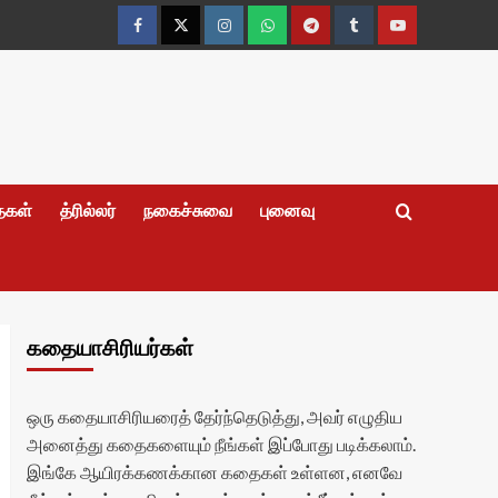
Facebook
Twitter
Instagram
Whatsapp
Telegram
Tumblr
YouTube
தைகள்
த்ரில்லர்
நகைச்சுவை
புனைவு
கதையாசிரியர்கள்
ஒரு கதையாசிரியரைத் தேர்ந்தெடுத்து, அவர் எழுதிய
அனைத்து கதைகளையும் நீங்கள் இப்போது படிக்கலாம்.
இங்கே ஆயிரக்கணக்கான கதைகள் உள்ளன, எனவே