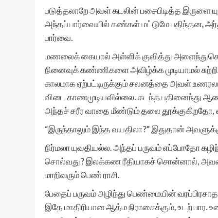
படுத்தலாறே அவள் கடலின் பசைபிடித்த இருளை யும்,
அந்தப் பார்வையில் கண்கள் மட்டுமே பதிந்தன, அர
பார்வை.
மணலைக் கையால் அள்ளிக் குவித்து அளைந்து
நினைவுக் கண்ணிகளை அவிழ்க்க முடியாமல் சுற்றிச்
காலமாக ஏற்பட்டிருக்கும் சலனத்தை அவள் உணரலா
விடை காணமுடியவில்லை. கடந்த பதினைந்து ஆண்ட
அந்தச் சரீர வாதை மீண்டும் தலை தூக்குகிறதோ, எ
“இருந்தாலும் இந்த வயதிலா?” இதுதான் அவளுக்கு
நிர்மலா யுவதியல்ல. அந்தப் பருவம் எப்போதோ கழிந
சொல்வது? இலக்கண ரீதியாகச் சொன்னால், அவள் த
மாறிவரும் பெண் ராசி.
பேதைப் பருவம் அழிந்து பெண்மையின் வரப்பிரசா
இதே மாதிரியான ஆத்ம நிராசைக்கும், உடற் பார. 