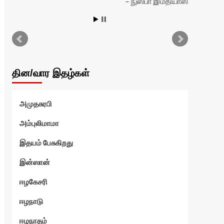
நுஸ்பா இம்தியாஸ்
தின/வார இதழ்கள்
அமுதசுரபி
அம்புலிமாமா
இதயம் பேசுகிறது
இன்ஸான்
ஈழகேசரி
ஈழநாடு
ஈழநாதம்