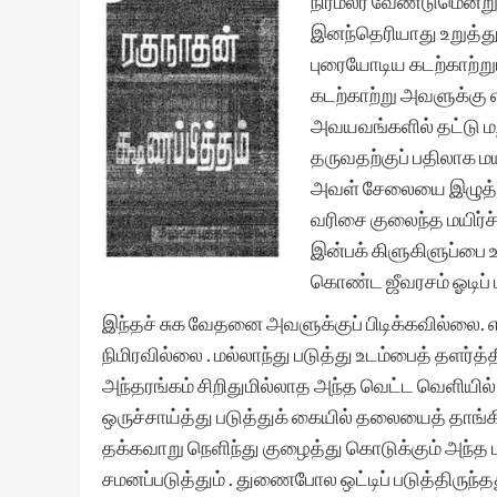
நிர்மலர வேண்டுமென்று 
இனந்தெரியாது உறுத்தும்
புரையோடிய கடற்காற்றும
கடற்காற்று அவளுக்கு
அவயவங்களில் தட்டு மறி
தருவதற்குப் பதிலாக மயி
அவள் சேலையை இழுத்து ம
வரிசை குலைந்த மயிர்ச்
இன்பக் கிளுகிளுப்பை 
கொண்ட ஜீவரசம் ஓடிப் ப
இந்தச் சுக வேதனை அவளுக்குப் பிடிக்கவில்லை. என்
நிமிரவில்லை . மல்லாந்து படுத்து உடம்பைத் தளர்த
அந்தரங்கம் சிறிதுமில்லாத அந்த வெட்ட வெளியி
ஒருச்சாய்த்து படுத்துக் கையில் தலையைத் தாங்கி
தக்கவாறு நெளிந்து குழைத்து கொடுக்கும் அந்த ம
சமனப்படுத்தும் . துணைபோல ஒட்டிப் படுத்திருந்த