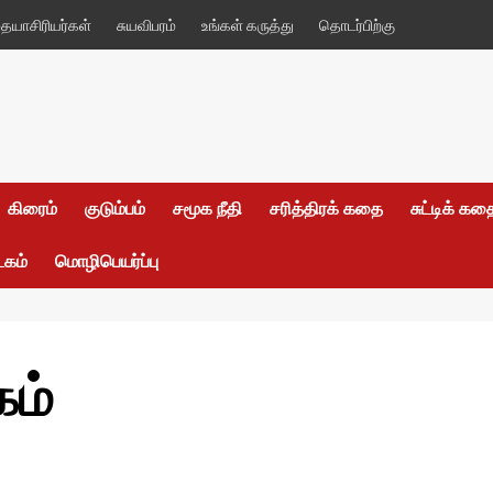
யாசிரியர்கள்
சுயவிபரம்
உங்கள் கருத்து
தொடர்பிற்கு
கிரைம்
குடும்பம்
சமூக நீதி
சரித்திரக் கதை
சுட்டிக் க
டகம்
மொழிபெயர்ப்பு
கம்