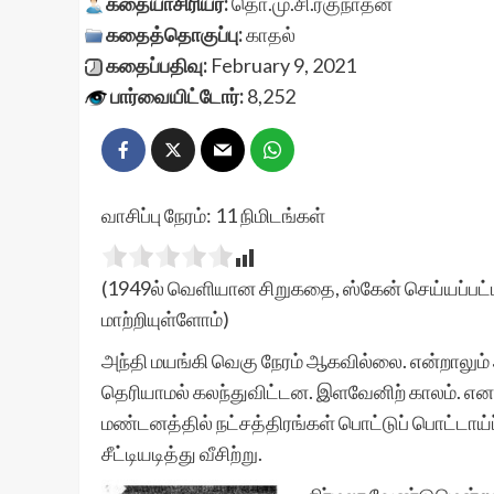
கதையாசிரியர்:
தொ.மு.சி.ரகுநாதன்
கதைத்தொகுப்பு:
காதல்
கதைப்பதிவு:
February 9, 2021
பார்வையிட்டோர்:
8,252
வாசிப்பு நேரம்:
11
நிமிடங்கள்
(1949ல் வெளியான சிறுகதை, ஸ்கேன் செய்யப்பட்ட
மாற்றியுள்ளோம்)
அந்தி மயங்கி வெகு நேரம் ஆகவில்லை. என்றாலும்
தெரியாமல் கலந்துவிட்டன. இளவேனிற் காலம். என
மண்டனத்தில் நட்சத்திரங்கள் பொட்டுப் பொட்டாய்ப் 
சீட்டியடித்து வீசிற்று.