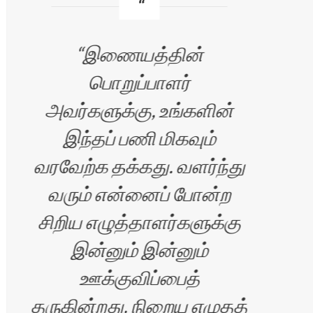
இணையத்தின்
பொறுப்பாளர்
எப்
அவர்களுக்கு, உங்களின்
இந்தப் பணி மிகவும்
வரவேற்க தக்கது. வளர்ந்து
வரும் என்னைப் போன்ற
சிறிய எழுத்தாளர்களுக்கு
இன்னும் இன்னும்
ஊக்குவிப்பைத்
ிரன்
தருகின்றது. நிறைய எழுதத்