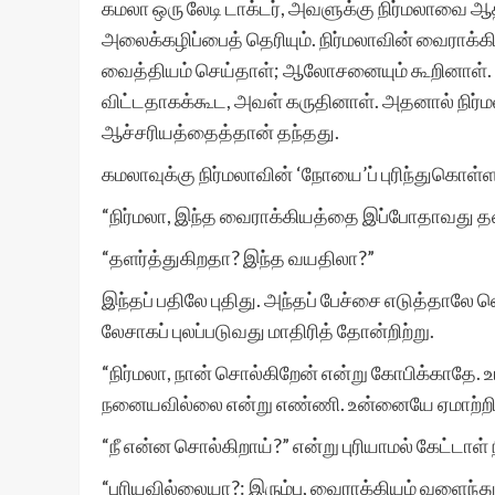
கமலா ஒரு லேடி டாக்டர், அவளுக்கு நிர்மலாவை ஆ
அலைக்கழிப்பைத் தெரியும். நிர்மலாவின் வைராக்
வைத்தியம் செய்தாள்; ஆலோசனையும் கூறினாள். என
விட்டதாகக்கூட, அவள் கருதினாள். அதனால் நிர்
ஆச்சரியத்தைத்தான் தந்தது.
கமலாவுக்கு நிர்மலாவின் ‘நோயை’ப் புரிந்துகொள்
“நிர்மலா, இந்த வைராக்கியத்தை இப்போதாவது தள
“தளர்த்துகிறதா? இந்த வயதிலா?”
இந்தப் பதிலே புதிது. அந்தப் பேச்சை எடுத்தாலே வெ
லேசாகப் புலப்படுவது மாதிரித் தோன்றிற்று.
“நிர்மலா, நான் சொல்கிறேன் என்று கோபிக்காதே. உடம
நனையவில்லை என்று எண்ணி. உன்னையே ஏமாற்றிக்
“நீ என்ன சொல்கிறாய்?” என்று புரியாமல் கேட்டாள் ந
“புரியவில்லையா?: இரும்பு, வைராக்கியம் வளைந்து க