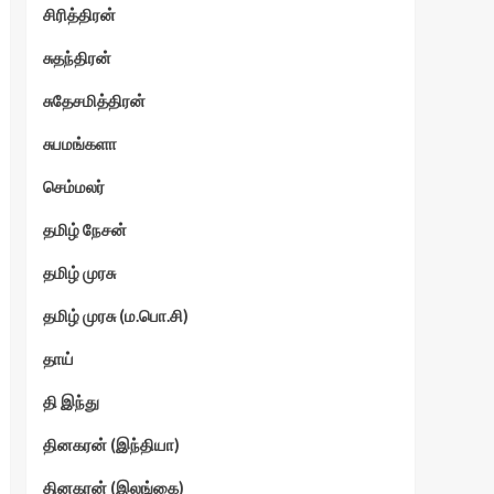
சிரித்திரன்
சுதந்திரன்
சுதேசமித்திரன்
சுபமங்களா
செம்மலர்
தமிழ் நேசன்
தமிழ் முரசு
தமிழ் முரசு (ம.பொ.சி)
தாய்
தி இந்து
தினகரன் (இந்தியா)
தினகரன் (இலங்கை)