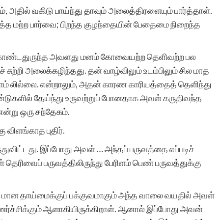
 அதில் வகிடு பாய்ந்து தாவும் அலைத்திரளையும் பார்த்தாள்.
்த்த மற்ற பார்வை; பிறந்த குழந்தையின் பேதைமை நிறைந்த
இந்த தளத்தின் சேவை
சொல்லில்
கொண்டதுருந்த அவளது மனம் கோவையற்ற தெளிவற்ற பல
 சுற்றி அலைக்கழிந்தது. தன் வாழ்விலும் உடம்பிலும் சில மாத
அடங்குவதில்லை. வளர்ந்து
ம் லில்லை. என்றாலும், அதன் காரண காரியத்தைத் தெளிந்து
வரும் எழுத்தாளர்களுக்கு
ுகளில் தேய்ந்து உருவற்றுப் போனதாக அவள் கருதிவந்த
ன்று ஒரு சந்தேகம்.
மிகச் சிறந்த பயிற்சிக்களம்
 விளங்காத புதிர்.
இந்த தளம்.
்துவிட்டது. இப்போது அவள் … அந்தப் பருவத்தை எப்படிச்
ெரிவைப் பருவத்திலிருந்து பேரிளம் பெண் பருவத்துக்கு
த மான தாய்மைக்குப் பக்குவமாகும் அந்த வாலை வயதில் அவள்
பார்வதி இராமச்சந்த
உணர்ச்சிக்கும் ஆளாகியிருக்கிறாள். ஆனால் இப்போது அவன்