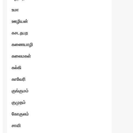
உமா
ஊழியன்
கசடதபற
கணையாழி
கலைமகள்
கல்கி
காவேரி
குங்குமம்
குமுதம்
கோகுலம்
சாவி