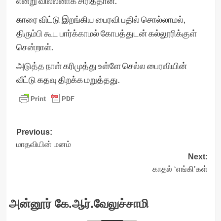
என்று வில்லனாக சிரித்தான்.
காரை விட்டு இறங்கிய பைரவி பதில் சொல்லாமல்,
திரும்பி கூட பார்க்காமல் கோபத்துடன் கல்லூரிக்குள்
சென்றாள்.
அடுத்த நாள் கரிமுத்து உள்ளே செல்ல பைரவியின்
வீட்டு கதவு திறக்க மறுத்தது.
Post
Previous:
மாதவியின் மனம்
navigation
Next:
காதல் ‘எங்கி’கள்
அன்னூர் கே.ஆர்.வேலுச்சாமி