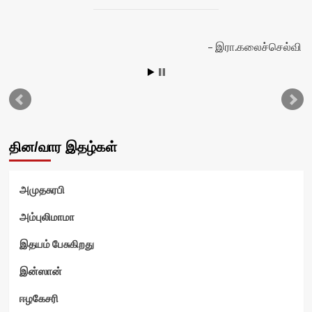
இரா.கலைச்செல்வி
தின/வார இதழ்கள்
அமுதசுரபி
அம்புலிமாமா
இதயம் பேசுகிறது
இன்ஸான்
ஈழகேசரி