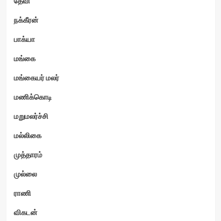
தேவி
நக்கீரன்
பாக்யா
மங்கை
மங்கையர் மலர்
மணிக்கொடி
மறுமலர்ச்சி
மல்லிகை
முத்தாரம்
முல்லை
ராணி
விகடன்