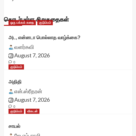
தொடர்புள்ள சிறுகதைகள்
ஒரு பக்கக் கதை
குடும்பம்
அட, என்னடா பொல்லாத வாழ்க்கை?
வளர்கவி
August 7, 2026
0
குடும்பம்
அதிதி
என்.ஸ்ரீதரன்
August 7, 2026
0
குடும்பம்
விகடன்
சாயல்
ஜே.எம்.சாலி