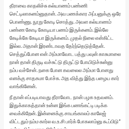
தீராவை காதலிச்சு கல்யாணம் பண்ணி
செட்டிலாகனம்னுதான். அவ பணக்கார அப்பனுக்கு ஒரே
பொண்ணு. நூறு கோடி சொத்து. அவள கல்யாணம்
பண்ண கோடி கோடியா பணம் இருக்கனம். இல்லே
கேடிக்கே கேடியா இருக்கனம். முதல் நிலை என்கிட்ட
இல்ல. அதான் இரண்டாவத தேர்ந்தெடுத்தேன்.
செத்துப்போன என் அம்மாவோட பத்து பவுன் காசுமாலை
நான் தான் திருடி வச்சுட்டு திருட்டு போயிடுச்சுன்னு
நம்ப வச்சேன். நகை போன கவலைல அம்மா போனது
எனக்கு சாதகமா போச்சு. அத வித்து இந்த பழைய கார்
வாங்கினேன்.
நீ தான் எப்படியாவது தீராவோட நான் பழக உதவனம்.
இதுக்காகத்தான் உன்ன இங்க பணங்கட்டி படிக்க
வைக்கிறேன். இன்னைக்கு சாயங்காலம் காலேஜ்
விட்டதும் நம்ம கார்ல வ.உ.சி பார்க் போகலாம்னு கூப்பிடு”