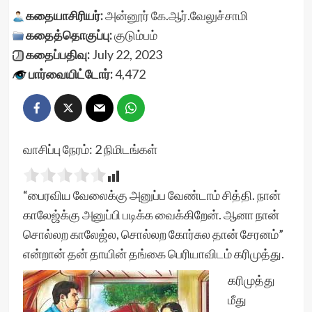
கதையாசிரியர்:
அன்னூர் கே.ஆர்.வேலுச்சாமி
கதைத்தொகுப்பு:
குடும்பம்
கதைப்பதிவு:
July 22, 2023
பார்வையிட்டோர்:
4,472
வாசிப்பு நேரம்:
2
நிமிடங்கள்
“பைரவிய வேலைக்கு அனுப்ப வேண்டாம் சித்தி. நான்
காலேஜ்க்கு அனுப்பி படிக்க வைக்கிறேன். ஆனா நான்
சொல்லற காலேஜ்ல, சொல்லற கோர்சுல தான் சேரனம்”
என்றான் தன் தாயின் தங்கை பெரியாவிடம் கரிமுத்து.
கரிமுத்து
மீது