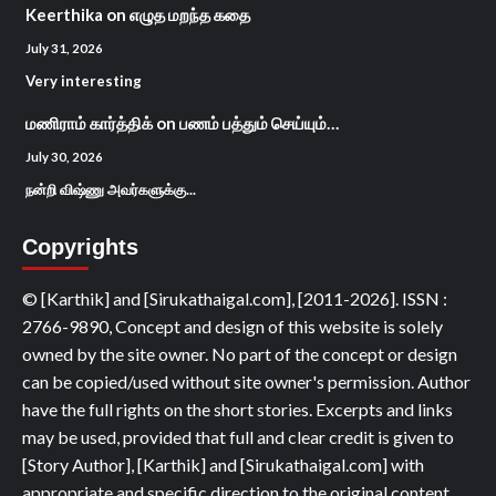
Keerthika
on
எழுத மறந்த கதை
July 31, 2026
Very interesting
மணிராம் கார்த்திக்
on
பணம் பத்தும் செய்யும்…
July 30, 2026
நன்றி விஷ்ணு அவர்களுக்கு...
Copyrights
© [Karthik] and [Sirukathaigal.com], [2011-2026]. ISSN :
2766-9890, Concept and design of this website is solely
owned by the site owner. No part of the concept or design
can be copied/used without site owner's permission. Author
have the full rights on the short stories. Excerpts and links
may be used, provided that full and clear credit is given to
[Story Author], [Karthik] and [Sirukathaigal.com] with
appropriate and specific direction to the original content.