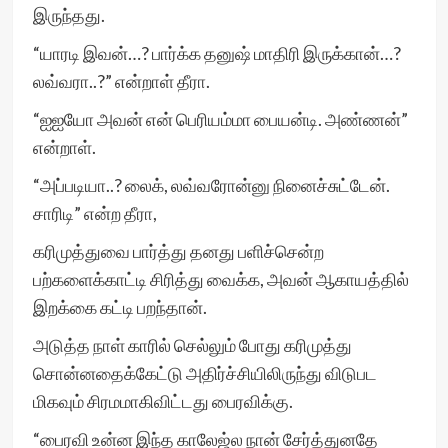
இருந்தது.
“யாரடி இவன்…? பார்க்க தனுஷ் மாதிரி இருக்கான்…?
லவ்வரா..?” என்றாள் தீரா.
“ஐஐயோ அவன் என் பெரியம்மா பையன்டி. அண்ணன்”
என்றாள்.
“அப்படியா..? லைக், லவ்வரோன்னு நினைச்சுட்டேன்.
சாரிடி” என்ற தீரா,
கரிமுத்துவை பார்த்து தனது பளிச்சென்ற
பற்களைக்காட்டி சிரித்து வைக்க, அவன் ஆகாயத்தில்
இறக்கை கட்டி பறந்தான்.
அடுத்த நாள் காரில் செல்லும் போது கரிமுத்து
சொன்னதைக்கேட்டு அதிர்ச்சியிலிருந்து விடுபட
மிகவும் சிரமமாகிவிட்டது பைரவிக்கு.
“பைரவி உன்ன இந்த காலேஜ்ல நான் சேர்த்துனதே