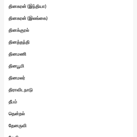
தினகரன் (இந்தியா)
தினகரன் (இலங்கை)
தினக்குரல்
தினத்தந்தி
தினமணி
தினபூமி
தினமலர்
திராவிடநாடு
தீபம்
தென்றல்
தேனருவி