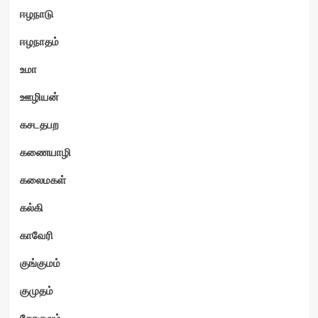
ஈழநாடு
ஈழநாதம்
உமா
ஊழியன்
கசடதபற
கணையாழி
கலைமகள்
கல்கி
காவேரி
குங்குமம்
குமுதம்
கோகுலம்