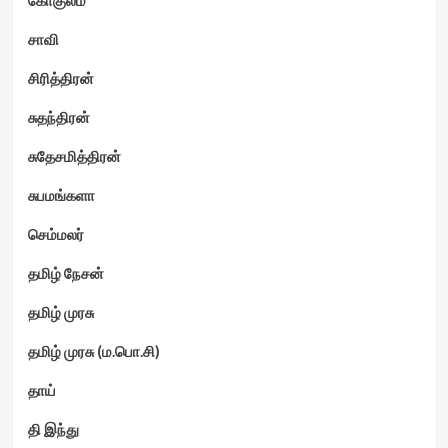
சாவி
சிரித்திரன்
சுதந்திரன்
சுதேசமித்திரன்
சுபமங்களா
செம்மலர்
தமிழ் நேசன்
தமிழ் முரசு
தமிழ் முரசு (ம.பொ.சி)
தாய்
தி இந்து