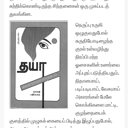
சுற்றிக்கொண்டிருந்த சிந்தனைகள் ஒரு முகப்படத்
துவங்கின.
நெருப்பு உருகி
ஒழுகுவதுபோல்
சுருதியோடிழைந்த
குரல் உள்வழிந்து
நிரம்பி மற்ற
ஓசைகளின் உணர்வை
அப்புறப் படுத்தியதும்,
நிதானமாய்,
படிப்படியாய், வேகமாய்
அகாரங்கள் மேலே
கொக்கிகளை மாட்டி,
குழந்தையைக்
குளத்தில் முழுகக் கையைப் பிடித்து இழுப்பதுபோல்,