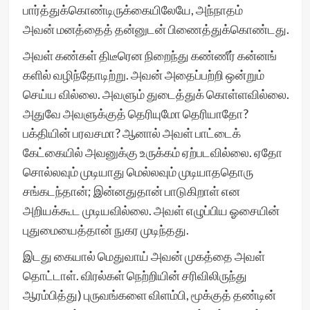
பார்த்துக்கொண்டிருக்கையிலேயே, அந்நாதம்
அவன் மனத்தைத் தன்னுடன் பிணைத்துக்கொண்டது.
அவள் கண்கள் திடீரென நிறைந்து கண்ணீர் கன்னங்
களில் வழிந்தோடிற்று. அவன் அதைப்பற்றி ஒன்றும்
செய்ய வில்லை. அவளும் துடைத்துக் கொள்ளவில்லை.
அதுவே அவளுக்குத் தெரியுமோ தெரியாதோ?
பக்தியின் பரவசமா? ஆனால் அவள் பாட்டைக்
கேட்கையில் அவனுக்கு உருக்கம் ஏற்படவில்லை. ஏதோ
சொல்லவும் முடியாது மெல்லவும் முடியாததொரு
சங்கடந்தான்; இன்னதுதான் பாடுகிறாள் என
அறியக்கூட முடியவில்லை. அவள் எழுப்பிய ஓசையின்
புதுமையைத்தான் நுகர முடிந்தது.
இடது கையால் மெதுவாய் அவன் முகத்தை அவள்
தொட்டாள். விரல்கள் நெற்றியின் சரிவிலிருந்து
ஆரம்பித்து) புருவங்களை விளம்பி, மூக்குத் தண்டின்