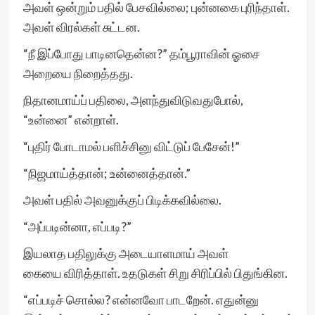
அவள் ஒன்றும் பதில் பேசவில்லை; புன்னகை புரிந்தாள்.
அவள் விரல்கள் சுட்டன.
“நீ இப்போது பாடினதென்ன?” தம்பூராவின் ஓசை
அறையை நிறைத்தது.
நிதானமாய்ப் பதிலை, அளந்துவிடுவதுபோல்,
“உன்னை” என்றாள்.
“புதிர் போடாமல் பளிச்சினு விட்டுப் பேசேன்!”
“நிஜமாய்த்தான்; உன்னைத்தான்.”
அவள் பதில் அவனுக்குப் பிடிக்கவில்லை.
“அப்படின்னா, எப்படி?”
இயலாத பதிலுக்கு அடையாளமாய் அவள்
கையை விரித்தாள். உதடுகள் சிறு சிரிப்பில் பிதுங்கின.
“எப்படிச் சொல்ல? என்னவோ பாடறேன். எதுன்னு