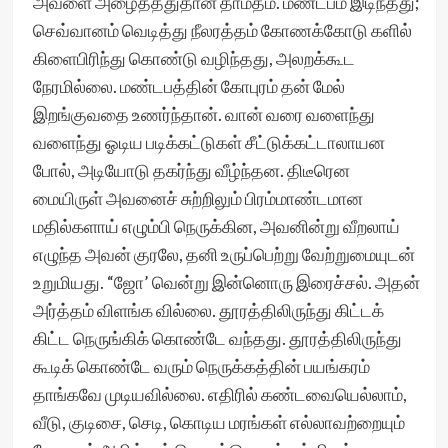
அவளை அழைத்ததுதான் தாமதம். மண்டபம் இடிந்தது;
செவ்வானம் வெடித்து நீலரத்தம் கோணக்கோடு களில்
கிளைபிரிந்து கொண்டு வழிந்தது, அலறக்கூட
நேரமில்லை. மண்டபத்தின் கோபுரம் தன் மேல்
இறங்குவதை உணர்ந்தான். வான் வரை வளைந்து
வளைந்து ஓடிய படிக்கட்டுகள் சீட்டுக்கட்டாலாயன
போல், அடியோடு தகர்ந்து வீழ்ந்தன. திடீரென
மையிருள் அவனைச் சுற்றிலும் பிரம்மாண்டமான
மதில்களாய் எழும்பி நெருக்கின, அவனின்று வீறலாய்
எழுந்த அவன் குரலே, தனி உருப்பெற்று வேற்றுமையுடன்
உறுமியது. “ஜோ’ வென்று இன்னொரு இரைச்சல். அதன்
அர்த்தம் விளங்க வில்லை. தூரத்திலிருந்து கிட்டக்
கிட்ட நெருங்கிக் கொண்டே வந்தது. தூரத்திலிருந்து
கூடிக் கொண்டே வரும் நெருக்கத்தின் பயங்கரம்
தாங்கவே முடியவில்லை. எதிரில் கண்டவையெல்லாம்,
வீடு, குடிசை, செடி, கொடிய மரங்கள் எல்லாவற்றையும்