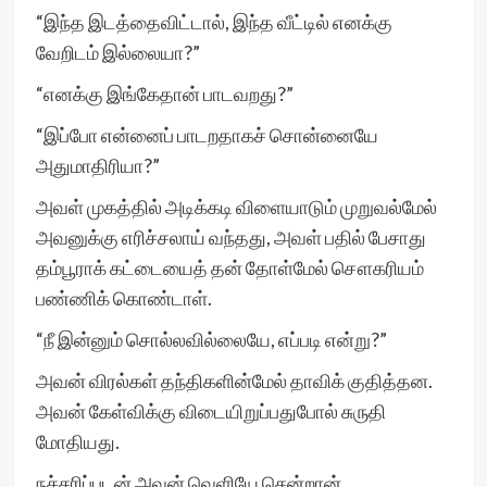
“இந்த இடத்தைவிட்டால், இந்த வீட்டில் எனக்கு
வேறிடம் இல்லையா?”
“எனக்கு இங்கேதான் பாடவறது?”
“இப்போ என்னைப் பாடறதாகச் சொன்னையே
அதுமாதிரியா?”
அவள் முகத்தில் அடிக்கடி விளையாடும் முறுவல்மேல்
அவனுக்கு எரிச்சலாய் வந்தது, அவள் பதில் பேசாது
தம்பூராக் கட்டையைத் தன் தோள்மேல் சௌகரியம்
பண்ணிக் கொண்டாள்.
“நீ இன்னும் சொல்லவில்லையே, எப்படி என்று?”
அவன் விரல்கள் தந்திகளின்மேல் தாவிக் குதித்தன.
அவன் கேள்விக்கு விடையிறுப்பதுபோல் சுருதி
மோதியது.
நச்சரிப்புடன் அவன் வெளியே சென்றான்.