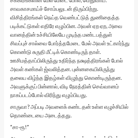
சக்கிரங்களின் மேல் மேடை போல், மெதுவாய்.
சாவகாசமாய்ச் சோம்பலுடன் திரும்பிற்று.
விசித்திரங்கள் நெய்த வெண்பட்டுத் துணிதைத்த
படிக்கட்டுகள் எதிரே எழும்பின. அவன் ஏற ஏற, அவை
வானத்தின் உச்சியிலேயே முடிந்த மண்டபத்துள்
சிவப்புச் சால்வை போர்த்தமேடை மேல் அவள் உட்கார்ந்து
கொண்டு சுருதி மீட்டிக் கொண்டிருந் தாள்.
ஊசிமத்தாப்பிலிருந்து உதிர்ந்த நக்ஷத்திரங்கள் போல்
அவள் கண்கள் ஜ்வலித்தன. புன்னகையிலிருந்து
தலைய விழ்ந்த இதழ்கள் விழுந்து கொண்டிருந்தன.
அவளுக்குப் பின்னால், விடி நேரத்தின் செவ்வானம்
நாகப்படம்போல் விரிந்து எழும்பியது.
சாருவா? அப்படி அவளைக் கண்டதன் உள்ள எழுச்சியில்
தொண்டையை அடைத்தது.
“சா-ரூ!”