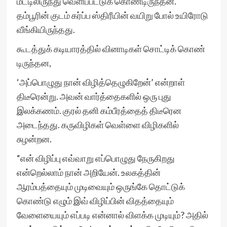
மீட்டிலிருந்து வெளிப்பட்டுக் கொண்டிருந்தன.
தம்பூரின் குடம் கர்ப்ப ஸ்திரீயின் வயிறு போல் உயிரோடு
வீங்கியிருந்தது.
கூடத்துக் கடியாரத்தில் வினாடிகள் சொட்டிக் கொண்
டிருந்தன,
‘அப்பொழுது நான் விழித்தெழுகிறேன்’ என்றாள்
திடீரென்று. அவன் வார்த்தைகளில் ஒரு புது
இலக்கணம். குரல் தனி கம்பீரத்தைத் திடீரென
அடைந்தது. கருவிழிகள் வெள்ளை விழிகளில்
சுழன்றன.
“என் விழிப்பு எவ்வாறு எப்பொழுது நேருகிறது
என்றெல்லாம் நான் அறியேன். உலகத்தின்
ஆரம்பத்தையும் முடிவையும் ஒருங்கே தொட்டுக்
கொண்டு எழும் இவ் விழிப்பின் விதத்தையும்
வேளையையும் எப்படி என்னால் விளக்க முடியும்? அதில்