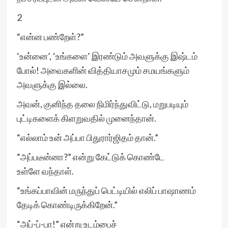
2
“என்ன பண்றேள்?”
‘உன்னை’, ‘உங்களை’ இரண்டும் அவளுக்கு இஷ்டம்
போல்! அவைகளின் வித்தியாசமும் சமயங்களும்
அவளுக்கு இல்லை.
அவன், குனிந்த தலை நிமிர்ந்துவிட்டு, மறுபடியும்
புட்டிகளைக் கிளறுவதில் முனைந்தான்.
“எல்லாம் உன் அப்பா பிதுரார்ஜிதம் தான்.”
“அப்படீன்னா?” என்று கேட்டுக் கொண்டே
உள்ளே வந்தாள்.
“உங்கப்பாவின் மருந்துப் பெட்டியில் எலிப் பாஷாணம்
தேடிக் கொண்டிருக்கிறேன்.”
“அப்-ப்-பா!” என்று உடம்பைச்