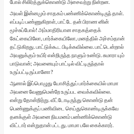
போல் சிலிர்த்துக்கொண்டு அசைவற்று நின்றன.
அவள் இன்னமும் சாதகம் பண்ணிக்கொண்டிருந் தாள்.
எப்படிப் பண்ணுகிறாள், பாட்டே தன் பிராண னின்
மூச்சுப்போல்! அம்மாதிரியான சாதகத்தைக்
கேட்கையிலோ, பார்க்கையிலோ, மனத்தில் அச்சம்தான்
தட்டுகிறது. பாட்டுக்கூட பிடிக்கவில்லை. பாட்டென்றால்
அவனுக்கும் உயிர் என்றிருந்த நாளும் உண்டு. சுமாரா யும்
பாடுவான்; அவனையும் பாட்டில் விட்டிருந்தால்
உருப்பட்டிருப்பானோ?
ஆனால் இப்பொழுது யோசித்துப் பார்க்கையில் மாமா
அவனை வேணுமென்றே உருப்பட வைக்கவில்லை.
என்று தோன்றிற்று. வீட்டோடிருந்து கொண்டு தன்
பெண்ணுக்குப் பணிவிடை செய்துகொண்டிருக்கவே
தனக்குள் அவனை நியமனம் பண்ணிக்கொண்டு
விட்டார் என்றுதான் பட்டது. மாமா பலே கைக்காரர்.