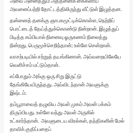
அவை அனைத்தும் அத்தனைக் கைகளாய்
அவனைப்பற்றி தோட்டத்திலிருந்து வீட்டுள் இழுத்தன.
தன்னைத் தனக்கு ஞாபகமூட்டிக்கொள்ள, நெற்றிப்
பொட்டைத் தேய்த்துக்கொண்டு நின்றான். இழுத்துப்
பிடித்த கம்பியால் நினைவு ஓருகணம் நிலைத்து
நின்றது. பெருமூச்செறிந்தான்; உள்ளே சென்றான்.
வாசற்படியில் சற்றுத் தயங்கினான். அவ்வறையிலேயே
வெளிச்சம் மட்டும்தான்.
எப்போதும் அங்கு ஒரு சிறு இருட்டு
தேங்கியேயிருந்தது. அவ்விடந்தான் அவளுக்கு
இஷ்டம்.
தம்பூராவைத் தழுவிய அவள் முகம் அவன் பக்கம்
திரும்பியது. உள்ளே வந்து அவள் அருகில்
உட்கார்ந்தான். அவளுடைய விரல்கள், தந்திகளின் மேல்
தாவிக் குதிப்பதைப்