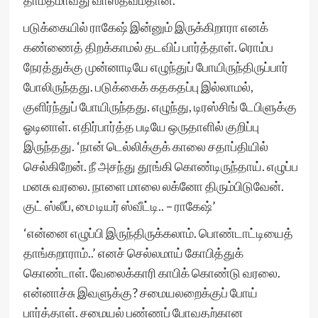
தாமதமாவது வாஸ்தவம்தான்.
படுக்கையில் ராகேஷ் இன்னும் இருக்கிறாரா எனக்
கண்ணைத் திறக்காமல் தடவிப் பார்த்தாள். ரொம்ப
நேரத்துக்கு முன்னாடியே எழுந்துப் போயிருந்திருப்பார்
போலிருந்தது. படுக்கைக் கதகதப்பு இல்லாமல்,
குளிர்ந்துப் போயிருந்தது. எழுந்து, டிரஸ்சிங் டேபிளுக்கு
ஓடினாள். எதிர்பார்த்த படியே ஒருதாளில் குறிப்பு
இருந்தது. ‘நான் டெல்லிக்குக் காலை சதாப்தியில்
செல்கிறேன். நீ அசந்து தூங்கி கொண்டிருந்தாய். எழுப்ப
மனசு வரலை. நாளை மாலை லக்னோ திரும்பிடுவேன்.
குட் ஸ்லீப், மை டியர் ஸ்வீட்டி.. – ராகேஷ்’
‘என்னை எழுப்பி இருந்திருக்கலாம். பொண்டாட்டியைத்
தாங்கறாராம்..’ எனச் செல்லமாய் கோபித்துக்
கொண்டாள். வேலைக்காரி காபிக் கொண்டு வரலை.
என்னாச்சு இவளுக்கு? சமையலறைக்குப் போய்
பார்த்தாள். சமையல் பண்ணப் போவதற்கான