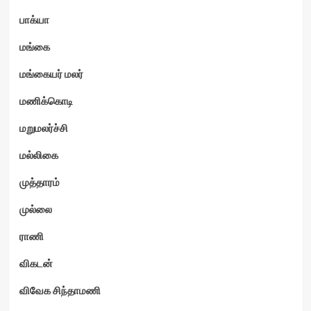
பாக்யா
மங்கை
மங்கையர் மலர்
மணிக்கொடி
மறுமலர்ச்சி
மல்லிகை
முத்தாரம்
முல்லை
ராணி
விகடன்
விவேக சிந்தாமணி