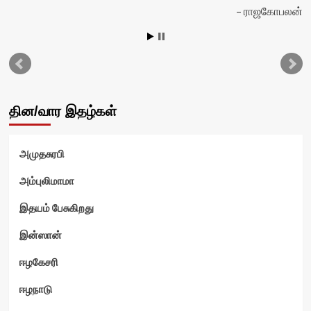
ராஜகோபலன்
டு
தின/வார இதழ்கள்
அமுதசுரபி
அம்புலிமாமா
இதயம் பேசுகிறது
இன்ஸான்
ஈழகேசரி
ஈழநாடு