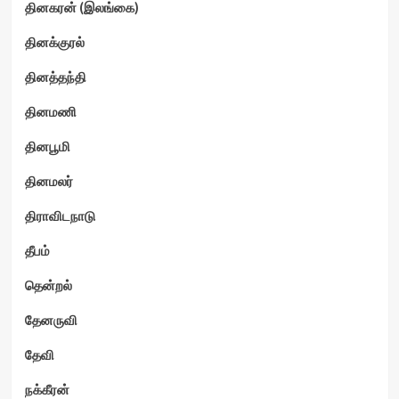
தினகரன் (இலங்கை)
தினக்குரல்
தினத்தந்தி
தினமணி
தினபூமி
தினமலர்
திராவிடநாடு
தீபம்
தென்றல்
தேனருவி
தேவி
நக்கீரன்