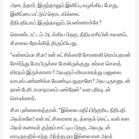
அடைந்தார். இருந்தாலும் இனிப்பு வழங்கிய போது,
இனிப்பை மட்டும் தொடவில்லை.
நீதிபதியாய் இருந்தாலும், பெண்ணாச்சே?
கொண்டாட்டம் அடங்கிய பிறகு, நீதியரசியின் கவனம்,
சீமாவை நோக்கித் திரும்பியது.
“என்னம்மா சீமா! உன் கட்சிக்காரி சோனாலி ரொம்பதான்
சோர்ந்து போயிருக்கா போலிருக்குது. கர்வா சௌத்
விரதம் இருக்காளா? அவளும் விவாகரத்து மனுவை
வாபஸ் பண்ணிக்க வேண்டியதுதானே? அவ புருசனுடன்
நான் பேசி. சமாதானம் பண்றேன்” என பரிவுடன்
சொன்னார்.
சீமா புன்னகைத்தாள். “இல்லை மதிப்பிற்குரிய நீதிபதி
அவர்களே! என் கட்சிகாரரை நடத்தைக் கெட்டவள் என
அவர் கணவர் குற்றம் சாட்டிய பிறகு, அவருடன்
வாடிநவதில் எந்த அர்த்தமும இல்லை என அவர்