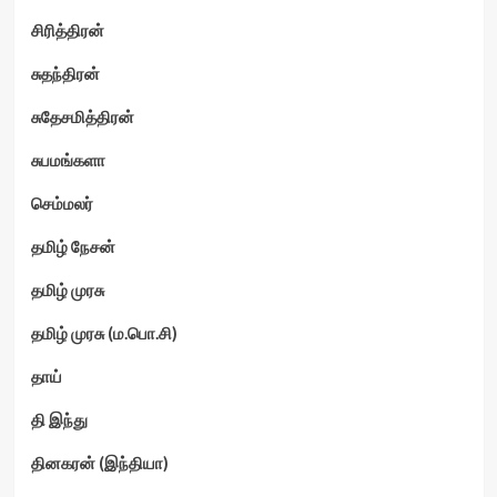
சிரித்திரன்
சுதந்திரன்
சுதேசமித்திரன்
சுபமங்களா
செம்மலர்
தமிழ் நேசன்
தமிழ் முரசு
தமிழ் முரசு (ம.பொ.சி)
தாய்
தி இந்து
தினகரன் (இந்தியா)