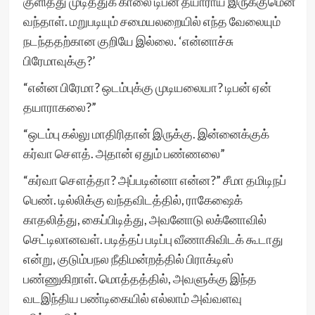
குளித்து முடித்துக் காலை டிபன் தயாராய் இருக்குமென
வந்தாள். மறுபடியும் சமையலறையில் எந்த வேலையும்
நடந்ததற்கான குறியே இல்லை. ‘என்னாச்சு
பிரேமாவுக்கு?’
“என்ன பிரேமா? ஒடம்புக்கு முடியலையா? டிபன் ஏன்
தயாராகலை?”
“ஒடம்பு கல்லு மாதிரிதான் இருக்கு. இன்னைக்குக்
கர்வா சௌத். அதான் ஏதும் பண்ணலை”
“கர்வா சௌத்தா? அப்படின்னா என்ன?” சீமா தமிடிநப்
பெண். டில்லிக்கு வந்தவிடத்தில், ராகேஷைக்
காதலித்து, கைப்பிடித்து, அவனோடு லக்னோவில்
செட்டிலானவள். படித்தப் படிப்பு வீணாகிவிடக் கூடாது
என்று, குடும்பநல நீதிமன்றத்தில் பிராக்டிஸ்
பண்ணுகிறாள். மொத்தத்தில், அவளுக்கு இந்த
வடஇந்திய பண்டிகையில் எல்லாம் அவ்வளவு