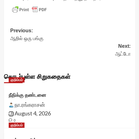
Post
Previous:
ஆறில் ஒரு பங்கு
navigation
Next:
ஆட்டோ
தொடர்புள்ள சிறுகதைகள்
குடும்பம்
நீதிக்கு தண்டனை
நா.ரங்கராசன்
August 4, 2026
0
குடும்பம்