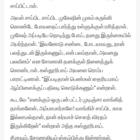
சாப்பிட்டாள்.
அவள் சாப்பிட சாப்பிட முகேஷின் முகம் சுருங்கி
கொண்டே போவதைப் பார்த்து உள்ளுக்குள் ரசித்தாள்.
முகேஷ் அப்படியே நொடிந்து போய், தனது இருக்கையில்
அமர்ந்தான். ‘இவனோடு சண்டை போடவாவது, நான்
பலத்துடன் இருக்கணும்.. என் பலம்தான், அவனது
பலவீனம்’ என சோனாலி தனக்குள் நினைத்துக்
கொண்டாள். கஸ்தூரிபாய் அவளை ரொம்ப
பாராட்டினாள். “இப்படிதான் பெண்கள் தைரியமாய்
ஆம்பிளைக்குப் பதிலடி கொடுக்கணும்” என்றாள்.
கூடவே “எனக்கும் ஒரு பன் பட்டர் முடிஞ்சா வாங்கித்
தாங்களேன், அம்மாமார்களே! வாங்கிச் சாப்பிட காசு
இல்லாமல்தான், நான் கர்வாச் சௌத் விரதம்
இருக்கிறேன்” என்றாள் அந்த கஸ்தூரிபாய்.
சீமாவும், சோனாலியும் ஸ்தம்பித்து நின்றார்கள்.