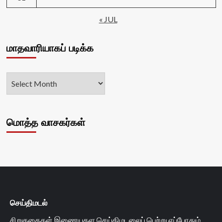
« JUL
மாதவாரியாகப் படிக்க
மொத்த வாசகர்கள்
செய்திமடல்
சிறுகதைகள் இணையதள செய்திமடலைப் பெற்று எப்போதும்