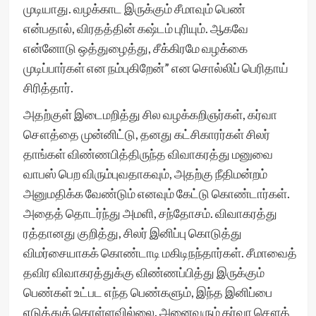
முடியாது. வழக்காட இருக்கும் சீமாவும் பெண்
என்பதால், விரதத்தின் கஷ்டம் புரியும். ஆகவே
என்னோடு ஒத்துழைத்து, சீக்கிரமே வழக்கை
முடிப்பார்கள் என நம்புகிறேன்” என சொல்லிப் பெரிதாய்
சிரித்தார்.
அதற்குள் இடைமறித்து சில வழக்கறிஞர்கள், கர்வா
சௌத்தை முன்னிட்டு, தனது கட்சிகாரர்கள் சிலர்
தாங்கள் விண்ணபித்திருந்த விவாகரத்து மனுவை
வாபஸ் பெற விரும்புவதாகவும், அதற்கு நீதிமன்றம்
அனுமதிக்க வேண்டும் எனவும் கேட்டு கொண்டார்கள்.
அதைத் தொடர்ந்து அமளி, சந்தோசம். விவாகரத்து
ரத்தானது குறித்து, சிலர் இனிப்பு கொடுத்து
விமர்சையாகக் கொண்டாடி மகிடிநந்தார்கள். சீமாவைத்
தவிர விவாகரத்துக்கு விண்ணப்பித்து இருக்கும்
பெண்கள் உட்பட எந்த பெண்களும், இந்த இனிப்பை
எடுத்துக் கொள்ளவில்லை. அனைவரும் கர்வா சௌத்