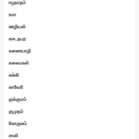
ஈழநாதம்
உமா
ஊழியன்
கசடதபற
கணையாழி
கலைமகள்
கல்கி
காவேரி
குங்குமம்
குமுதம்
கோகுலம்
சாவி