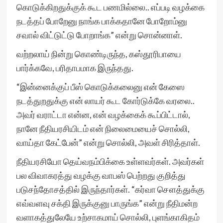
கொடுக்கிறதுக்குக் கூட பணமில்லை.. எப்படி வழக்கை
நடத்தப் போறேனு நாங்க பாக்கதானே போறோம்னு
சவால் விட்டுட்டு போறாங்க” என்று சொன்னாள்.
வற்றலாய் நின்று கொண்டிருந்த, கஸ்தூரிபாயை
பார்க்கவே, பரிதாபமாக இருந்தது.
“இன்னைக்குப் பீஸ் கொடுக்கலைனு என் கேஸை
நடத்துறதுக்கு என் லாயர் கூட கோர்டுக்கே வரலை..
அவர் வராட்டா என்ன, என் வழக்கைக் கூப்பிட்டால்,
நானே நீதியரசியிடம் என் நிலைமையைச் சொல்லி,
வாய்தா கேட்பேன்” என்று சொல்லி, அவள் சிரித்தாள்.
நீதியரசியோ தெய்வநம்பிக்கை உள்ளவர்கள். அவர்கள்
பல விவாகரத்து வழக்கு வாபஸ் பெற்றது குறித்து
படுசந்தோசத்தில் இருந்தார்கள். “கர்வா சௌத்துக்கு
எவ்வளவு சக்தி இருக்குனு பாருங்க” என்று நீதிமன்ற
வளாகத்துலேயே உற்சாகமாய் சொல்லி, புளங்காகிதம்