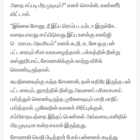
அதை எப்படி மீற முடியும்?” எனச் சொல்லி, கண்ணீர்
விட்டாள்.
“இல்லை சோனு. நீ இப்ப ரொம்ப டயர்டா இருக்கே.
எதையாவது சாப்பிடுவது இப்ப உனக்கு எனர்ஜி
ொராமப அவசியம்” எனக் கூறி, உடனே ஒரு பன்
பட்டரையும் சீமா வரவழைத்தாள். பக்கத்தில் நின்று
கஸ்தூரிபாய், சோனாலிக்குக் காற்று வீசிக்
கொண்டிருந்தாள்.
சுயநினைவுக்கு வந்த சோனாலி, தன் எதிரே இருந்த பன்
பட்டரையும், தூரத்தில் நின்று அவளைப் பரிகாசமாய்
பார்த்துக் கொண்டிருந்த முகேஷையும் மாறி மாறிப்
பார்த்தாள். முகேஷின் ஏளனச் சிரிப்புக்குள்,
சம்பிராதயத்தை இந்தப் பெண்கள் அவ்வளவு எளிதில்
மீற முடியுமா என்ற சவால் இருந்தது.
சோனாலி வெறி பிடித்தார் போல் பன்னைக் கடித்து