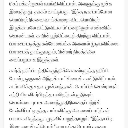
ரிசுப் பக்கற்றுகள் வாங்கிவிட்டாள். அவளுக்கு மூச்சு
இரைத்தது. தாகம் வாட்டியது. `இந்த நாசமாப்போன
ரொயிலற் ரிசுவை வாங்கிறதை விட, ரொயிலற்
இருக்காமலே விட்டுவிடலாம்’ மனதினுள் எண்ணிக்
கொண்டாள். காரின் பூற்லிட்டைத் திறந்து விட்டாள்.
பிறாமை மடித்து உள்ளே வைக்க அவளால் முடியவில்லை.
பிறாமைத் தூக்குவதும், பின்னர் நிலத்திலே
வைப்பதுமாக இருந்தாள்.
கார்த் தரிப்பிடத்தில் குந்திக்கொண்டிருந்த ஹிப்பி
போன்ற ஒருவன் அந்தக் காட்சியைக் கண்டுவிட்டான்.
சாம்பவிக்கு உதவ முன் வந்தான். சொப்பிங் சென்ரரைச்
சுற்றி சில விசர்பிடித்த மனிதர்கள் குடுவும்
கொள்ளையுமாக அலைந்து திரிவதைப் பற்றிக்
கேள்விப்பட்டிருந்த சாம்பவிக்கு அவனைப் பார்க்கப்
பயமாகவிருந்தது. முதலில் மறுத்தாலும், “இந்தா பிடி.
இதை வைச்சுக்கொள்” என ஐந்து டொலர் தாளை