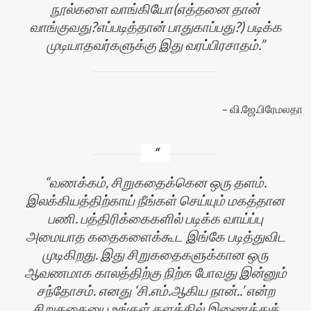
நூல்களை வாங்கியோ(எத்தனை தான்
வாங்குவது?எப்படித்தான் பாதுகாப்பது?) படிக்க
முடியாதவர்களுக்கு இது வரப்பிரசாதம்.
வி.ஜே.பிரேமலதா
வணக்கம், சிறுகதைக்கென ஒரு தளம்.
இலக்கியத்திற்காய் நீங்கள் செய்யும் மகத்தான
பணி. பத்திரிக்கைகளில் படிக்க வாய்ப்பு
அமையாத கதைகளைக்கூட இங்கே படித்துவிட
முடிகிறது. இது சிறுகதைகளுக்கான ஒரு
ஆவணமாக காலத்திற்கு நிற்க போவது இன்னும்
சந்தோசம். எனது ‘சி.எம்.ஆகிய நான்..’ என்ற
சிறுகதையை உங்கள் தளத்தில் இணைத்துக்