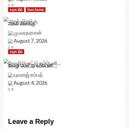
0
சமூக நீதி
தொடர்கதை
அகல் விளக்கு
மு.வரதராசன்
August 7, 2026
0
சமூக நீதி
கோழி மொட்டு கம்பெனி…
யுவராஜ் சம்பத்
August 4, 2026
0
Leave a Reply