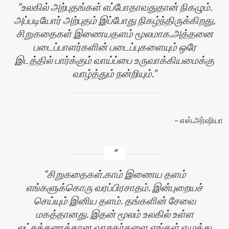
உலகில் அற்புதங்கள் எப்போதாவதுதான் நிகழும்.
அப்படியோர் அற்புதம் இப்போது நிகழ்ந்திருக்கிறது,
சிறுகதைகள் இணையதளம் மூலமாக.அத்தனை
படைப்பாளர்களின் படைப்புகளையும் ஒரே
இடத்தில் பார்க்கும் வாய்ப்பை உருவாக்கியமைக்கு
வாழ்த்தும் நன்றியும்.
எஸ்.அர்ஷியா
சிறுகதைகள்.காம் இணைய தளம்
எங்களுக்கொரு வரப்பிரசாதம். இன்புறையச்
செய்யும் இனிய தளம். தங்களின் சேவை
மகத்தானது. இதன் மூலம் உலகில் உள்ள
லட்சக்கணக்கான வாசகர்களை எங்கள் எழுத்து