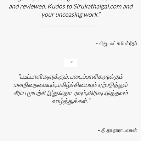
and reviewed. Kudos to Sirukathaigal.com and
your unceasing work.
விஜயலட்சுமி ஸ்ரீதர்
படிப்பாளிகளுக்கும், படைப்பாளிகளுக்கும்
மனநிறைவையும்,மகிழ்ச்சியையும் ஏற்படுத்தும்
சீரிய முயற்சி இது.தொடரவும்,விரிவுபடுத்தவும்
வாழ்த்துக்கள்.
தி.தா.நாராயணன்