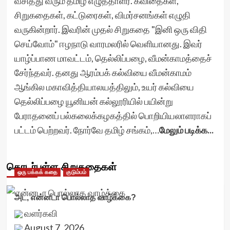
வசித்து வரும் தமிழ் எழுத்தாளர். கவிதைகள்,
சிறுகதைகள், கட்டுரைகள், விமர்சனங்கள் எழுதி
வருகின்றார். இவரின் முதல் சிறுகதை "இனி ஒரு விதி
செய்வோம்" ஈழநாடு வாரமலரில் வெளியானது. இவர்
யாழ்ப்பாண மாவட்டம், தெல்லிப்பழை, வீமன்காமத்தைச்
சேர்ந்தவர். தனது ஆரம்பக் கல்வியை வீமன்காமம்
ஆங்கில மகாவித்தியாலயத்திலும், உயர் கல்வியை
தெல்லிப்பழை யூனியன் கல்லூரியில் பயின்று
பேராதனைப் பல்கலைக்கழகத்தில் பொறியியலாளராகப்
பட்டம் பெற்றவர். நோர்வே தமிழ் சங்கம்,…
மேலும் படிக்க...
தொடர்புள்ள சிறுகதைகள்
ஒரு பக்கக் கதை
குடும்பம்
அட, என்னடா பொல்லாத வாழ்க்கை?
வளர்கவி
August 7, 2026