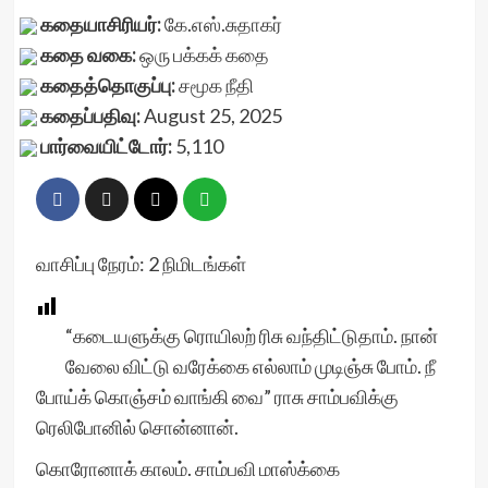
கதையாசிரியர்:
கே.எஸ்.சுதாகர்
கதை வகை:
ஒரு பக்கக் கதை
கதைத்தொகுப்பு:
சமூக நீதி
கதைப்பதிவு:
August 25, 2025
பார்வையிட்டோர்:
5,110
வாசிப்பு நேரம்:
2
நிமிடங்கள்
“கடையளுக்கு ரொயிலற் ரிசு வந்திட்டுதாம். நான்
வேலை விட்டு வரேக்கை எல்லாம் முடிஞ்சு போம். நீ
போய்க் கொஞ்சம் வாங்கி வை” ராசு சாம்பவிக்கு
ரெலிபோனில் சொன்னான்.
கொரோனாக் காலம். சாம்பவி மாஸ்க்கை