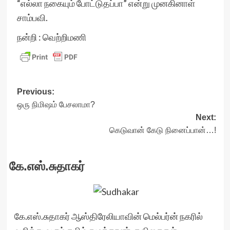
“எல்லா நகையும் போட்டுதப்பா” என்று முனகினாள்
சாம்பவி.
நன்றி : வெற்றிமணி
Post
Previous:
ஒரு நிமிஷம் பேசலாமா?
navigation
Next:
கெடுவான் கேடு நினைப்பான்…!
கே.எஸ்.சுதாகர்
கே.எஸ்.சுதாகர் ஆஸ்திரேலியாவின் மெல்பர்ன் நகரில்