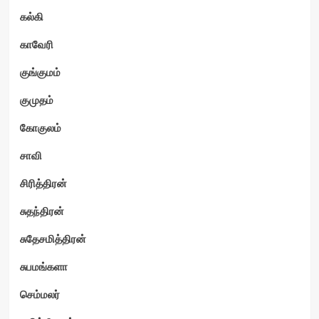
கல்கி
காவேரி
குங்குமம்
குமுதம்
கோகுலம்
சாவி
சிரித்திரன்
சுதந்திரன்
சுதேசமித்திரன்
சுபமங்களா
செம்மலர்