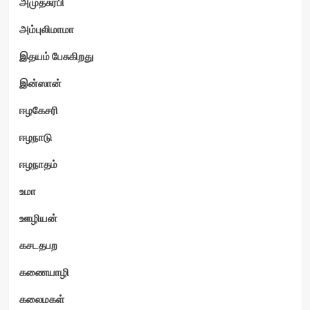
அமுதசுரபி
அம்புலிமாமா
இதயம் பேசுகிறது
ம்
இன்ஸான்
ஈழகேசரி
ஈழநாடு
ஈழநாதம்
உமா
ஊழியன்
கசடதபற
கணையாழி
கலைமகள்