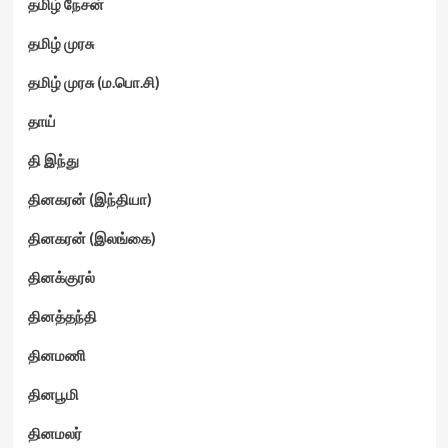
தமிழ் நேசன்
தமிழ் முரசு
தமிழ் முரசு (ம.பொ.சி)
தாய்
தி இந்து
தினகரன் (இந்தியா)
தினகரன் (இலங்கை)
தினக்குரல்
தினத்தந்தி
தினமணி
தினபூமி
தினமலர்