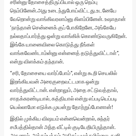
சரின்னு தோசைத்திருப்பியால் ஒரு நெம்பு
நெம்பினேன்.அது உடைந்துபோய்விட்டது.உடனேயே
வேறொன்று வாங்கிவரலாம்னு கிளம்பினேன். உஷாதான்
‘நாந்தான் சென்னைக் குப் போகிறேனே, அங்கேயே
நல்லதாப்பார்த்து ஒன்று வாங்கிக் கொண்டுவருகிறேன்.
இங்கே யானைவிலை கொடுத்து நீங்கள்
வாங்கவேண்டாம்ன்னு என்னைத் தடுத்துவிட்டாள்”,
என்று விளக்கம் தந்தான்.
“சரி, தோசையை வார்ப்போம்”, என்று கூறி செயலில்
இறங்கியவன் அரைகுறைவட்டமாக ஒன்று
வார்த்துவிட்டான். என்றாலும், அதை சட்டுவத்தால்,
சாதக்கரண்டியால், கத்தியால் என்று எப்படியெப்படி
யெல்லாமோ எடுக்க முயன்று தோற்றுப்போனான்!
இதில் முக்கிய விஷயம் என்னவென்றால், சுந்தர்
சமீபத்தில்தான் அந்த வீட்டில் குடியேறியிருந்தான்.
அதனால், அக்கம்பக்கம் அதிகப் பழக்கமில்லை. தனி