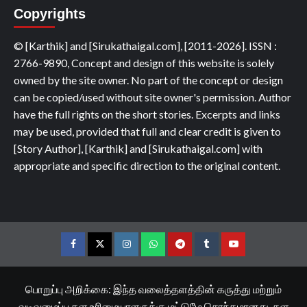
Copyrights
© [Karthik] and [Sirukathaigal.com], [2011-2026]. ISSN :
2766-9890, Concept and design of this website is solely
owned by the site owner. No part of the concept or design
can be copied/used without site owner's permission. Author
have the full rights on the short stories. Excerpts and links
may be used, provided that full and clear credit is given to
[Story Author], [Karthik] and [Sirukathaigal.com] with
appropriate and specific direction to the original content.
Facebook
Twitter
Instagram
Whatsapp
Telegram
Tumblr
YouTube
பொறுப்பு அறிக்கை: இந்த வலைத்தளத்தின் கருத்து மற்றும்
வடிவமைப்பு தள உரிமையாளருக்கு மட்டுமே சொந்தமானது. தள