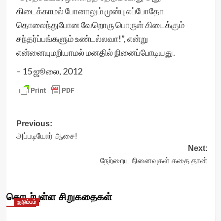
கிடைக்காமல் போனாலும் முன்பு எப்போதோ
தொலைந்துபோன வேறொரு பொருள் கிடைக்கும்
சந்தர்ப்பங்களும் உண்டல்லவா!”, என்று
என்னையுமறியாமல் மனதில் நினைப்போடியது.
– 15 ஜூலை, 2012
Post
Previous:
அப்படியோர் ஆசை!
navigation
Next:
நேற்றைய நினைவுகள் கதை தான்
தொடர்புள்ள சிறுகதைகள்
குடும்பம்