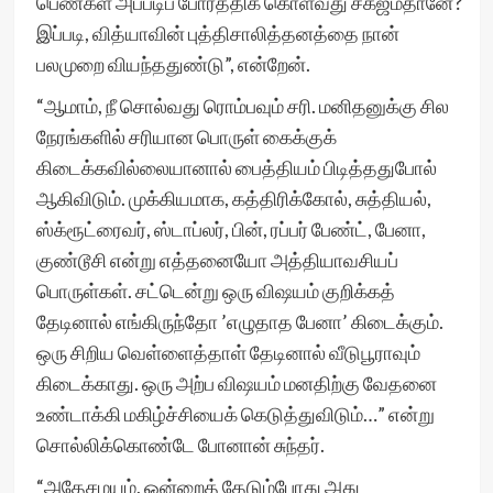
பெண்கள் அப்படிப் போர்த்திக் கொள்வது சகஜம்தானே?
இப்படி, வித்யாவின் புத்திசாலித்தனத்தை நான்
பலமுறை வியந்ததுண்டு”, என்றேன்.
“ஆமாம், நீ சொல்வது ரொம்பவும் சரி. மனிதனுக்கு சில
நேரங்களில் சரியான பொருள் கைக்குக்
கிடைக்கவில்லையானால் பைத்தியம் பிடித்ததுபோல்
ஆகிவிடும். முக்கியமாக, கத்திரிக்கோல், சுத்தியல்,
ஸ்க்ரூட்ரைவர், ஸ்டாப்லர், பின், ரப்பர் பேண்ட், பேனா,
குண்டூசி என்று எத்தனையோ அத்தியாவசியப்
பொருள்கள். சட்டென்று ஒரு விஷயம் குறிக்கத்
தேடினால் எங்கிருந்தோ ’எழுதாத பேனா’ கிடைக்கும்.
ஒரு சிறிய வெள்ளைத்தாள் தேடினால் வீடுபூராவும்
கிடைக்காது. ஒரு அற்ப விஷயம் மனதிற்கு வேதனை
உண்டாக்கி மகிழ்ச்சியைக் கெடுத்துவிடும்…” என்று
சொல்லிக்கொண்டே போனான் சுந்தர்.
“அதேசமயம், ஒன்றைத் தேடும்போது அது