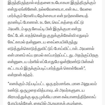
இருந்திருந்தால் எத்தனை உபயோகமா இருந்திருக்கும்
என்று ஏங்கினேன். நல்லவேளையா, என் கூட வேலை
பார்க்கும் ரோஸி யதேச்சையா என் நாற்காலியைத்
தாண்டிப் போனாள். உடனே, வெட்கத்தை விட்டு
அவளிடம் ஒரு ஸேஃப்டி பின் இருக்குமா என்று
கேட்டேன். எதற்கென்று குறுக்குக்கேள்வி எதுவும்
கேட்காமல் தன்னுடைய கைப்பையிலிருந்து
எடுத்துக்கொடுத்துவிட்டுப் போய்விட்டாள். அவளால்
என் மானம் கப்ப றாமல் காப்பாற்றப்பட்டது. அதற்குப்பிறகு
என்னுடைய பர்ஸில் எப்போதுமே ஒன்றிரண்டு பின்கள்
கட்டாயம் இருக்கும்படிப் பார்த்துக் கொள்வேன்”,
என்றான் சுந்தர்.
“எனக்கும் அப்படிப்பட்ட ஒரு தர்மசங்கடமான அனுபவம்
உண்டு. ஒருமுறை வித்யாவுடன் அவர்களுடைய
கிராமத்துக்கு ஒரு முக்கிய மான கல்யாணத்திற்காகப்
போயிருந்தேன். கையில் ஆறுமாதக் குழந்தை.