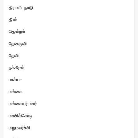
திராவிடநாடு
தீபம்
தென்றல்
தேனருவி
தேவி
நக்கீரன்
பாக்யா
மங்கை
மங்கையர் மலர்
மணிக்கொடி
மறுமலர்ச்சி