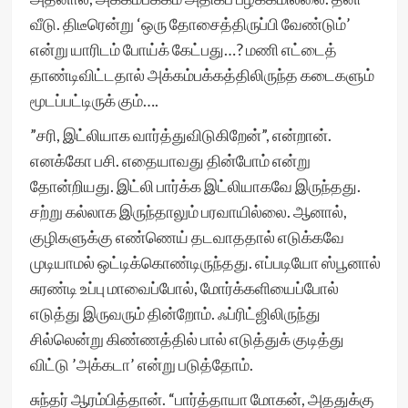
வீடு. திடீரென்று ‘ஒரு தோசைத்திருப்பி வேண்டும்’
என்று யாரிடம் போய்க் கேட்பது…? மணி எட்டைத்
தாண்டிவிட்டதால் அக்கம்பக்கத்திலிருந்த கடைகளும்
மூடப்பட்டிருக் கும்….
”சரி, இட்லியாக வார்த்துவிடுகிறேன்”, என்றான்.
எனக்கோ பசி. எதையாவது தின்போம் என்று
தோன்றியது. இட்லி பார்க்க இட்லியாகவே இருந்தது.
சற்று கல்லாக இருந்தாலும் பரவாயில்லை. ஆனால்,
குழிகளுக்கு எண்ணெய் தடவாததால் எடுக்கவே
முடியாமல் ஒட்டிக்கொண்டிருந்தது. எப்படியோ ஸ்பூனால்
சுரண்டி உப்பு மாவைப்போல், மோர்க்களியைப்போல்
எடுத்து இருவரும் தின்றோம். ஃப்ரிட்ஜிலிருந்து
சில்லென்று கிண்ணத்தில் பால் எடுத்துக் குடித்து
விட்டு ’அக்கடா’ என்று படுத்தோம்.
சுந்தர் ஆரம்பித்தான். “பார்த்தாயா மோகன், அததுக்கு