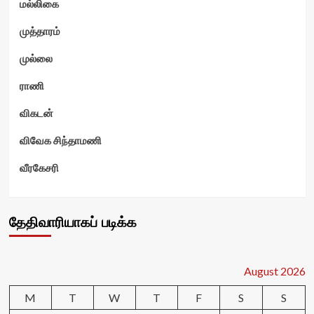
மல்லிகை
முத்தாரம்
முல்லை
ராணி
விகடன்
விவேக சிந்தாமணி
வீரகேசரி
தேதிவாரியாகப் படிக்க
August 2026
M
T
W
T
F
S
S