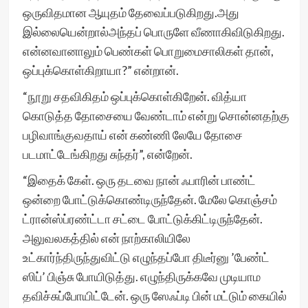
ஒருவிதமான ஆயுதம் தேவைப்படுகிறது.அது
இல்லையென்றால்அந்தப் பொருளே வீணாகிவிடுகிறது.
என்னவானாலும் பெண்கள் பொறுமைசாலிகள் தான்,
ஒப்புக்கொள்கிறாயா?” என்றான்.
“நூறு சதவிகிதம் ஒப்புக்கொள்கிறேன். வித்யா
கொடுத்த தோசையை வேண்டாம் என்று சொன்னதற்கு
பழிவாங்குவதாய் என் கண்ணி லேயே தோசை
படமாட்டேங்கிறது சுந்தர்”, என்றேன்.
“இதைக் கேள். ஒரு தடவை நான் ஃபாரின் பாண்ட்
ஒன்றை போட்டுக்கொண்டிருந்தேன். மேலே கொஞ்சம்
ட்ரான்ஸ்ப்ரண்ட்டா சட்டை போட்டுக்கிட்டிருந்தேன்.
அலுவலகத்தில் என் நாற்காலியிலே
உட்கார்ந்திருந்துவிட்டு எழுந்தப்போ திடீர்னு ’பேண்ட்
ஸிப்’ பிஞ்சு போயிடுத்து. எழுந்திருக்கவே முடியாம
தவிச்சுப்போயிட்டேன். ஒரு ஸேஃப்டி பின் மட்டும் கையில்