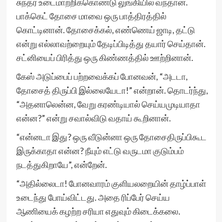
சுந்தர் உடைமாற்றிக்கொண்டு லுங்கியில் வந்தான்.
பாக்கெட் தோசை மாவை ஒரு பாத்திரத்தில்
கொட்டினான். தோசைக்கல், எண்ணெய் ஜாடி, தட்டு
என்று எல்லாவற்றையும் தேடிப்பிடித்து தயார் செய்தான்.
சட்னியைப் பிரித்து ஒரு கிண்ணத்தில் ஊற்றினான்.
கேஸ் அடுப்பைப் பற்றவைக்கப் போனவன், “அடடா,
தோசைத் திருப்பி இல்லையேடா!” என்றான். தொடர்ந்து,
“அதனாலென்ன, வேறு கரண்டியால் செய்யமுடியாதா
என்ன?” என்று சவால்விடு வதாய் கூறினான்.
“என்னடா இது? ஒரு வீடுன்னா ஒரு தோசைதிருப்பிகூட
இருக்காதா என்ன? நீயும் எட்டு வருடமா குடும்பம்
நடத்துகிறாயே”, என்றேன்.
“அதில்லைடா! போனவாரம் குளியலறையின் தாழ்ப்பாள்
உடைந்து போய்விட்டது. அதை ரிப்பேர் செய்ய
ஆணியைக் கழற்ற சரியா எதுவும் கிடைக்கலை.