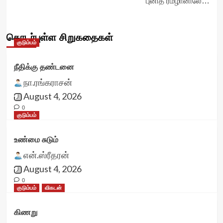
புனித ரமழானிலே…
தொடர்புள்ள சிறுகதைகள்
குடும்பம்
நீதிக்கு தண்டனை
நா.ரங்கராசன்
August 4, 2026
0
குடும்பம்
உண்மை சுடும்
என்.ஸ்ரீதரன்
August 4, 2026
0
குடும்பம்
விகடன்
கிணறு