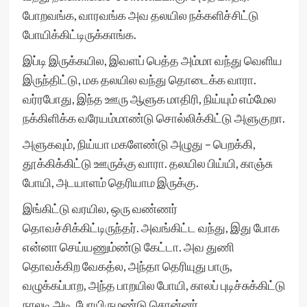
போறவங்க, வாரவங்க அவ தலயில நக்களிச்சிட்டு
போயிக்கிட்டிருக்காங்க.
இப்டி இருக்கயில, இவளப் பெத்த அம்மா வந்து வெளிய
இருந்திட்டு, மக தலயில வந்து தொடைக்க வாரா.
வர்ரபோது, இந்த ஊரு ஆளுக மாதிரி, நிய்யும் எம்மேல
நக்கிளிக்க வரேயம்மாண்டு சொல்லிக்கிட்டு அளுகுறா.
அளுகவும், நிய்யா மகளேண்டு அழுது – பெறக்கி,
தூக்கிக்கிட்டு ஊருக்கு வாரா. தலயில பிய்யி, காஞ்சு
போயி, அடயாளம் தெரியாம இருக்கு.
இங்கிட்டு வரயில, ஒரு வண்ணர்
தொவச்சிக்கிட்டிருந்தர். அவங்கிட்ட வந்து, இது போக
என்னா செய்யணும்ண்டு கேட்டா. அவ துணி
தொவக்கிற வேகத்ல, அந்தா தெரியுது பாரு,
வழுக்கப்பாற, அந்த பாறயில போயி, காலப் புடிச்சுக்கிட்டு
நாலடி அடி, போயிருமண்டு சொன்னர்.