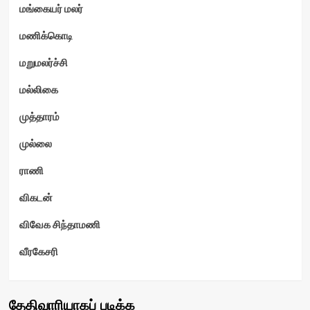
மங்கையர் மலர்
மணிக்கொடி
மறுமலர்ச்சி
மல்லிகை
முத்தாரம்
முல்லை
ராணி
விகடன்
விவேக சிந்தாமணி
வீரகேசரி
தேதிவாரியாகப் படிக்க