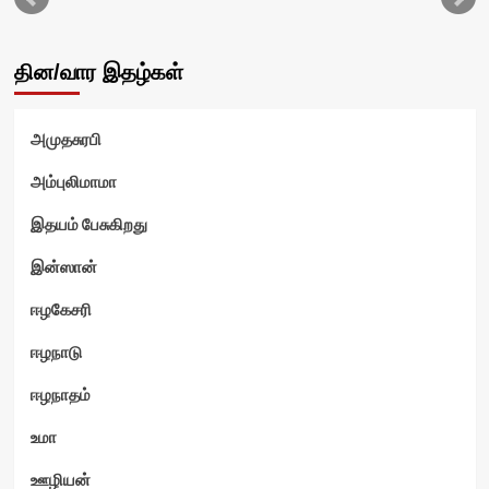
தின/வார இதழ்கள்
அமுதசுரபி
அம்புலிமாமா
இதயம் பேசுகிறது
ம்
இன்ஸான்
ஈழகேசரி
ஈழநாடு
ஈழநாதம்
உமா
ஊழியன்