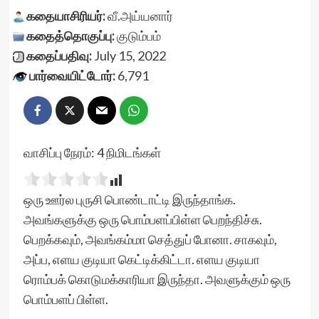
கதையாசிரியர்:
வீ.அய்யனார்
கதைத்தொகுப்பு:
குடும்பம்
கதைப்பதிவு:
July 15, 2022
பார்வையிட்டோர்:
6,791
வாசிப்பு நேரம்:
4
நிமிடங்கள்
ஒரு ஊர்ல புருசி பொண்டாட்டி இருந்தாங்க.
அவங்களுக்கு ஒரு பொம்பளப்பிள்ள பெறந்திச்சு.
பெறக்கவும், அவங்கம்மா செத்துப் போனா. சாகவும்,
அப்ப, எளய குடியா கெட்டிக்கிட்டா. எளய குடியா
ரொம்பக் கொடுமக்காரியா இருந்தா. அவளுக்கும் ஒரு
பொம்பளப் பிள்ள.