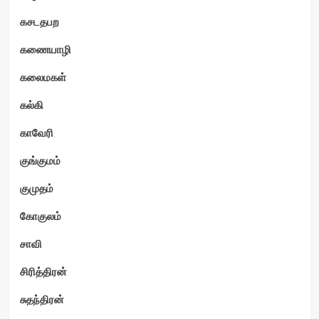
கசடதபற
கணையாழி
கலைமகள்
கல்கி
காவேரி
குங்குமம்
குமுதம்
கோகுலம்
சாவி
சிரித்திரன்
சுதந்திரன்