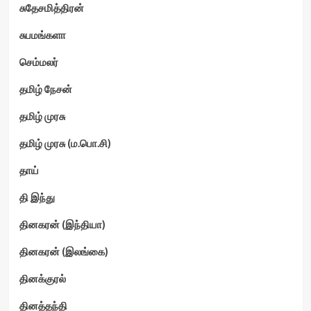
சுதேசமித்திரன்
சுபமங்களா
செம்மலர்
தமிழ் நேசன்
தமிழ் முரசு
தமிழ் முரசு (ம.பொ.சி)
தாய்
தி இந்து
தினகரன் (இந்தியா)
தினகரன் (இலங்கை)
தினக்குரல்
தினத்தந்தி