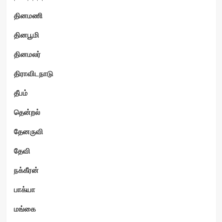
தினமணி
தினபூமி
தினமலர்
திராவிடநாடு
தீபம்
தென்றல்
தேனருவி
தேவி
நக்கீரன்
பாக்யா
மங்கை