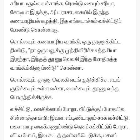
சரியா மதுல்ல வச்சாங்க. ரெண்டு கையும் சரியா,
சோடியா இருக்கு, அப்ப ராசா, கையில் இருந்த
கணயாழியக் கழத்தி, இத எங்கயாச்சும் வச்சிட்டுப்
போண்டு சொன்னாரு.
சொல்லவும், கணயாழிய வாங்கி, ஒரு தூணுக்கிட்ட
நிண்டு, “நா ஒருவனுக்கு முந்திவிரிச்ச உத்தமியா
இருந்தா, இந்தத் தூணு வெலகி இந்த மோதிரத்த
வாங்கிக்கிணும்ண்டு” சொன்னா.
சொல்லவும்; தூணு வெலகி எடங் குடுத்திச்ச. எடங்
குடுக்கவும், உள்ள வச்சா, வைக்கவும், தூணு வந்து
பொருந்திக்கிருச்சு.
வச்சிட்டு, மனசில்லாமப் போறா. வீட்டுக்குப் போகயில,
சின்னாத்தாகாரி; இவள, எப்டிண்டாலும் சாக வச்சிட்டு,
மகள வாழ வைக்கணும்ண்டு நெனச்சுக்கிட்டுப் போறா.
வீட்ல போயி, இவ கூடத் தண்ணியெடுக்க, மகளப்