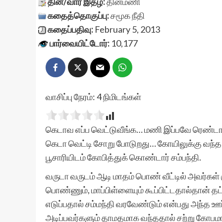
தின/வார இதழ்:
தினமணி
கதைத்தொகுப்பு:
சமூக நீதி
கதைப்பதிவு:
February 5, 2013
பார்வையிட்டோர்:
10,177
வாசிப்பு நேரம்:
4
நிமிடங்கள்
கெடாவ எப்ப வெட்டுவீங்க… மணி இப்பவே ரெண்டாயிட
கெடா வெட்டி சோறு போடுறது… கோயிலுக்கு வந
பூசாரியிடம் கோபித்துக் கொண்டார் சம்பந்தி.
வருடா வருடம் ஆடி மாதம் பொண் வீட்டில் அவர்கள்
பொண்ணும், மாப்பிள்ளையும் கூப்பிட்டதால்தான் தட
எடுப்பதால் சம்மந்தி வரவேண்டும் என்பது அந்த ஊர
அடிப்பவர்களும் தாமதமாக வந்ததால் சற்று கோபம