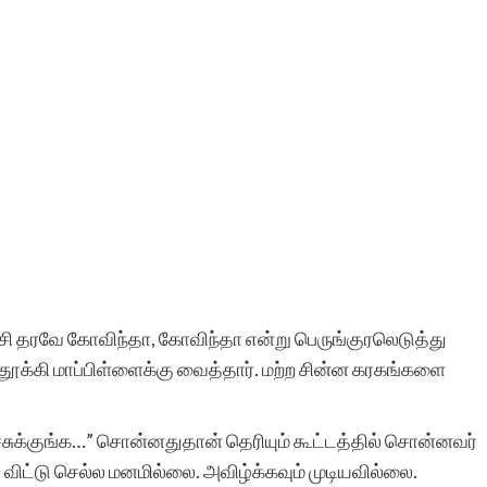
போன்ற சிலர்
ஆசைப்படுவார்கள்.ஆனால்
தனியே நாட்குறிப்பு போல்
எழுதுவதை விட சில
கற்பனைகள் சேர்ந்த கதை
வடிவில் எழுத விழையும்
எனைப் போன்றவர்களுக்கு
ஆதரவு அளித்து ஒரு
காட்சி தரவே கோவிந்தா, கோவிந்தா என்று பெருங்குரலெடுத்து
 தூக்கி மாப்பிள்ளைக்கு வைத்தார். மற்ற சின்ன கரகங்களை
இணையதள மேடை
அமைத்து தந்திருக்கும்
ுடிச்சுக்குங்க…” சொன்னதுதான் தெரியும் கூட்டத்தில் சொன்னவர்
‘சிறுகதை.காம்’ நிறுவனர்,
ு விட்டு செல்ல மனமில்லை. அவிழ்க்கவும் முடியவில்லை.