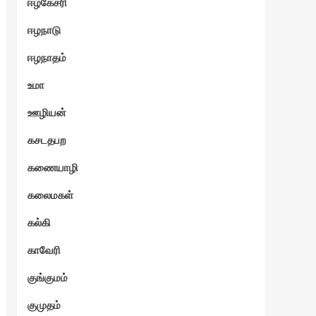
ஈழகேசரி
ஈழநாடு
ஈழநாதம்
உமா
ஊழியன்
கசடதபற
கணையாழி
கலைமகள்
கல்கி
காவேரி
குங்குமம்
குமுதம்