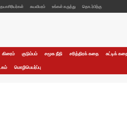
யாசிரியர்கள்
சுயவிபரம்
உங்கள் கருத்து
தொடர்பிற்கு
கிரைம்
குடும்பம்
சமூக நீதி
சரித்திரக் கதை
சுட்டிக் க
டகம்
மொழிபெயர்ப்பு