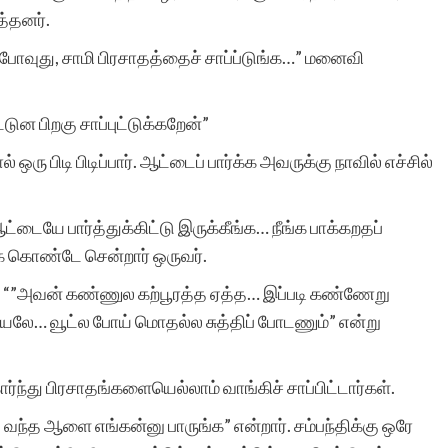
த்தனர்.
் போவுது, சாமி பிரசாதத்தைச் சாப்ப்டுங்க…” மனைவி
ுன பிறகு சாப்புட்டுக்கறேன்”
 ஒரு பிடி பிடிப்பார். ஆட்டைப் பார்க்க அவருக்கு நாவில் எச்சில்
டையே பார்த்துக்கிட்டு இருக்கீங்க… நீங்க பாக்கறதப்
க் கொண்டே சென்றார் ஒருவர்.
ி, “”அவன் கண்ணுல கற்பூரத்த ஏத்த… இப்படி கண்ணேறு
டியலே… வூட்ல போய் மொதல்ல சுத்திப் போடணும்” என்று
்ந்து பிரசாதங்களையெல்லாம் வாங்கிச் சாப்பிட்டார்கள்.
கு வந்த ஆளை எங்கன்னு பாருங்க” என்றார். சம்பந்திக்கு ஒரே