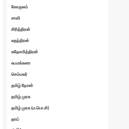
கோகுலம்
ேகம்
சாவி
சிரித்திரன்
சுதந்திரன்
சுதேசமித்திரன்
சுபமங்களா
செம்மலர்
தமிழ் நேசன்
தமிழ் முரசு
தமிழ் முரசு (ம.பொ.சி)
தாய்