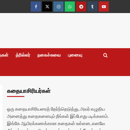
Facebook
Twitter
Instagram
Whatsapp
Telegram
Tumblr
YouTube
தைகள்
த்ரில்லர்
நகைச்சுவை
புனைவு
கதையாசிரியர்கள்
ஒரு கதையாசிரியரைத் தேர்ந்தெடுத்து, அவர் எழுதிய
அனைத்து கதைகளையும் நீங்கள் இப்போது படிக்கலாம்.
இங்கே ஆயிரக்கணக்கான கதைகள் உள்ளன, எனவே