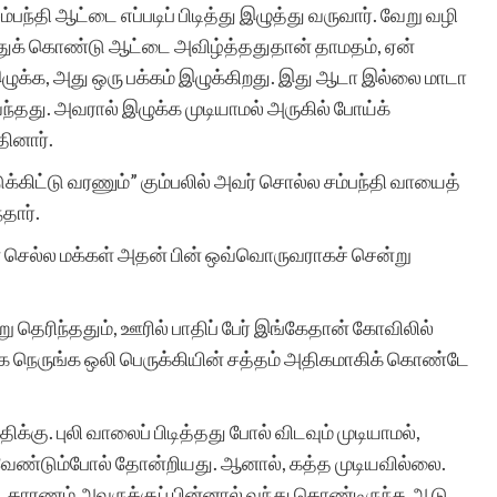
ந்தி ஆட்டை எப்படிப் பிடித்து இழுத்து வருவார். வேறு வழி
அதற்கு துணை இருப்போர்
ுக் கொண்டு ஆட்டை அவிழ்த்ததுதான் தாமதம், ஏன்
அத்துணை பேருக்கும் என்
இழுக்க, அது ஒரு பக்கம் இழுக்கிறது. இது ஆடா இல்லை மாடா
மனமார்ந்த நன்றிகள் பல.
வந்தது. அவரால் இழுக்க முடியாமல் அருகில் போய்க்
ினார்.
அவர்கள் இப்பணியில்
க்கிட்டு வரணும்” கும்பலில் அவர் சொல்ல சம்பந்தி வாயைத்
மேலும் பல உயர்வுகளையும்,
தார்.
வெற்றிகளையும் அடைய
ன் செல்ல மக்கள் அதன் பின் ஒவ்வொருவராகச் சென்று
ஆண்டவனை
ு தெரிந்ததும், ஊரில் பாதிப் பேர் இங்கேதான் கோவிலில்
வேண்டுகிறேன். எனது
்க நெருங்க ஒலி பெருக்கியின் சத்தம் அதிகமாகிக் கொண்டே
வாழ்த்துகள்.
க்கு. புலி வாலைப் பிடித்தது போல் விடவும் முடியாமல்,
த வேண்டும்போல் தோன்றியது. ஆனால், கத்த முடியவில்லை.
 காரணம் அவருக்குப் பின்னால் வந்து கொண்டிருந்த ஆடு