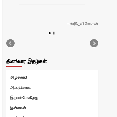
ஸ்ரீதேவி மோகன்
தின/வார இதழ்கள்
அமுதசுரபி
அம்புலிமாமா
இதயம் பேசுகிறது
இன்ஸான்