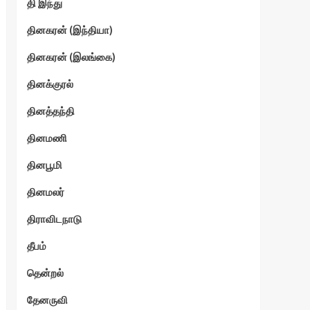
தி இந்து
தினகரன் (இந்தியா)
தினகரன் (இலங்கை)
தினக்குரல்
தினத்தந்தி
தினமணி
தினபூமி
தினமலர்
திராவிடநாடு
தீபம்
தென்றல்
தேனருவி