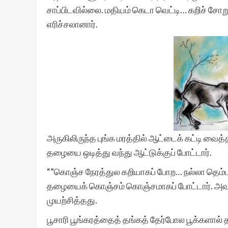
சாப்பிடவில்லை. மதியம் கெடா வெட்டி… கறிச் சோறு
எரிச்சலானார்.
அருகிலிருந்த புங்க மரத்தில் ஆட்டைக் கட்டி வைத்தி
தழையை ஒடித்து வந்து ஆட்டுக்குப் போட்டார்.
“”கொஞ்ச நேரத்துல கறியாகப் போற… நல்லா தெம்பா
தழையைக் கொஞ்சம் கொஞ்சமாகப் போட்டார். அவர்
முயற்சித்தது.
பூசாரி பூங்கரத்தைத் தங்கத் தேர்போல பூக்களால