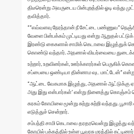
திடீரென்று அவருடைய பின்புறத்தில் ஓடி வந்து முட
தவித்தார்.
“”எவ்வளவு நேரந்தான் நீ சேட்டை பண்ணுவ” நெஞ்ச
வேளை பின்பக்கம் முட்டியது என்று ஆறுதல் பட்டுக
இரண்டு கைகளால் சாமிக் கெடாவை இழுத்துக் கொண
கொண்டு வந்தார். அதனால் வியர்வையை துடைக்க
உற்றார், உறவினர்கள், ஊர்க்காரர்கள் பெருகிக் கொ
சப்பையை ஒண்டியா தின்னாம வுட மாட்டேன்” என்ற
“ஆட்டை வேகமாக இழுத்து, அதனால் ஆட்டுக்கு ஏத
அது இது என்பார்கள்’ என்று நினைத்து கொஞ்சம் ம
கரகம் கோயிலை மூன்று சுற்று சுற்றி வந்தது. பூச
எடுத்துச் சென்றார்.
சம்பந்தி சாமி கெடாவை தரதரவென்று இழுத்து வந
கோயில் பக்கத்தில் உள்ள பூவரசு மரத்தில் கட்டினார்