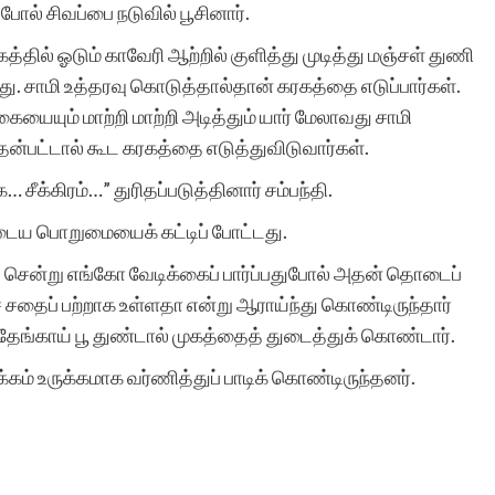
போல் சிவப்பை நடுவில் பூசினார்.
்தில் ஓடும் காவேரி ஆற்றில் குளித்து முடித்து மஞ்சள் துணி
சுயமாக ஏற்படும்
நின்றது. சாமி உத்தரவு கொடுத்தால்தான் கரகத்தை எடுப்பார்கள்.
கையையும் மாற்றி மாற்றி அடித்தும் யார் மேலாவது சாமி
எண்ணங்கள் தவிர
ென்பட்டால் கூட கரகத்தை எடுத்துவிடுவார்கள்.
மனிதர்களுக்கு வாழ்க்கை
 சீக்கிரம்…” துரிதப்படுத்தினார் சம்பந்தி.
அனுபவங்கள் மூலம் நிறைய
ுடைய பொறுமையைக் கட்டிப் போட்டது.
எண்ணங்களையும், மனதில்
் சென்று எங்கோ வேடிக்கைப் பார்ப்பதுபோல் அதன் தொடைப்
பதியும் அளவுக்கு சில
் சதைப் பற்றாக உள்ளதா என்று ஆராய்ந்து கொண்டிருந்தார்
து தேங்காய் பூ துண்டால் முகத்தைத் துடைத்துக் கொண்டார்.
நினைவுகளையும்
க்கம் உருக்கமாக வர்ணித்துப் பாடிக் கொண்டிருந்தனர்.
உண்டாக்குகிறது.
இவைகளை எழுத்து
வடிவில் கொண்டு வர என்