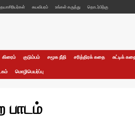
யாசிரியர்கள்
சுயவிபரம்
உங்கள் கருத்து
தொடர்பிற்கு
கிரைம்
குடும்பம்
சமூக நீதி
சரித்திரக் கதை
சுட்டிக் க
டகம்
மொழிபெயர்ப்பு
ற பாடம்