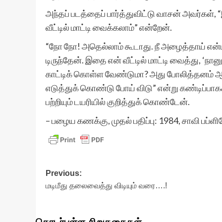
அந்தப் படத்தைப் பார்த்துவிட்டு வாசன் அவர்கள், “
வீட்டில் மாட்டி வைக்கலாம்” என்றேன்.
“நோ நோ! அதெல்லாம் கூடாது. நீ அழைத்தாய் என்பத
டிருந்தேன். இதை என் வீட்டில் மாட்டி வைத்து, ‘நா
காட்டிக் கொள்ள வேண்டுமா? அது போலித்தனம் ஆ
எடுத்துக் கொண்டு போய் விடு” என்று கண்டிப்பாகக் 
பற்றியும் டயரியில் குறித்துக் கொண்டேன்.
– பழைய கணக்கு, முதல் பதிப்பு: 1984, சாவி பப்
Post
Previous:
மடிமீது தலைவைத்து விடியும் வரை….!
navigation