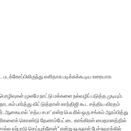
 படக்கோப்பிலிருந்து எளிதாக படிக்கக்கூடிய உரையாக
பொழிவுகள் மூலமே நாட்டு மக்களை நல்வழிப் படுத்த முடியும்.
 நாடகம் பார்த்து விட்டுத்தான் காந்திஜி கூட சத்திய விரதம்
. ஆகையால் ‘சத்ய சபா’ என்ற பெயரில் ஒரு சங்கம் ஆரம்பித்து
வாமிகளைக் கொண்டு தேனாம்பேட்டை காங்கிரஸ் மைதானத்தில்
்ல ஏற்பாடு செய்யுங்ளேன்” என்று ஒருநாள் பேச்சுவாக்கில்