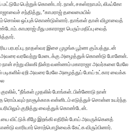
மட்டுமே பெற்றுக் கொண்டார். நான், சகஸ்ரநாமம், லிஃப்கோ
ாராஜாவைச் சந்தித்து, “காமராஜ் தலைமையில்
ணம் சொல்ல ஒப்புக் கொண்டுள்ளார். தாங்கள் தான் விழாவைத்
தங்கள் சேவை மிகவும்
டோம். காமராஜ் மீது மகாராஜா பெரும் மதிப்பு வைத்
மதிப்பு மிக்கது. நம்
த்தார்.
தாய்மொழி இத்தகைய
ெரிய பரபரப்பு. நாதஸ்வர இசை முழங்க பூர்ண கும்பத்துடன்
 அவரை வரவேற்று மேடைக்கு அழைத்துக் கொண்டு போனேன்.
தன்னலமற்ற அன்பர்களின்
ும் நான் சற்று விலகி நின்ற வண்ணம் மகாராஜா அவர்களை மேலே
அரும் சேவையால் தான்
ல் படிகளில் ஏறி அவரை மேலே அழைத்துப் போய் உட்கார வைக்க
வாழையடி வாழையாக
்லை
பெருகேறுகிறது.
 குரலில், “நீங்கள் முதலில் போங்கள். பின்னோடு நான்
ை ரொம்பவும் நாசூக்காக என்னிடம் எடுத்துச் சொன்ன உயர்ந்த
இத்தளத்தில் தொடர்ந்து
ரியிலும் குறித்து வைத்துக் கொண்டேன்.
எழுத
 விட்டுக் கீழே இறங்கி எதிரில் போய் அவருக்கெனத்
முயற்சிக்கிறேன்.தங்கள்
 கொண்டு வாரியார் சொற்பொழிவைக் கேட்க விரும்பினார்.