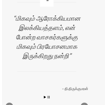
மிகவும் ஆரோக்கியமான
வ
இலக்கியத்தளம், என்
போன்ற வாசகர்களுக்கு
க
மிகவும் பிரயோசனமாக
இருக்கிறது நன்றி
இ
எழு
தி.திருக்குமரன்
நற
ஏற்