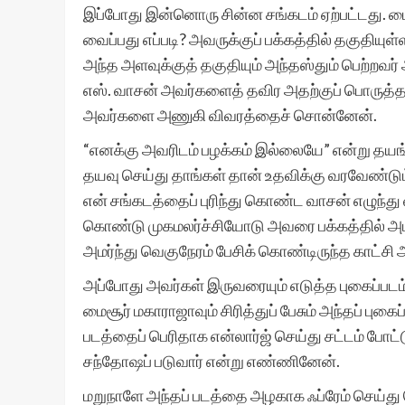
இப்போது இன்னொரு சின்ன சங்கடம் ஏற்பட்டது. மை
வைப்பது எப்படி? அவருக்குப் பக்கத்தில் தகுதியு
அந்த அளவுக்குத் தகுதியும் அந்தஸ்தும் பெற்றவர் அங்
எஸ். வாசன் அவர்களைத் தவிர அதற்குப் பொருத்
அவர்களை அணுகி விவரத்தைச் சொன்னேன்.
“எனக்கு அவரிடம் பழக்கம் இல்லையே” என்று தயங்கின
தயவு செய்து தாங்கள் தான் உதவிக்கு வரவேண்டும
என் சங்கடத்தைப் புரிந்து கொண்ட வாசன் எழுந்து வ
கொண்டு முகமலர்ச்சியோடு அவரை பக்கத்தில் அமரச
அமர்ந்து வெகுநேரம் பேசிக் கொண்டிருந்த காட்சி 
அப்போது அவர்கள் இருவரையும் எடுத்த புகைப்படம்
மைசூர் மகாராஜாவும் சிரித்துப் பேசும் அந்தப் பு
படத்தைப் பெரிதாக என்லார்ஜ் செய்து சட்டம் போ
சந்தோஷப் படுவார் என்று எண்ணினேன்.
மறுநாளே அந்தப் படத்தை அழகாக ஃப்ரேம் செய்து