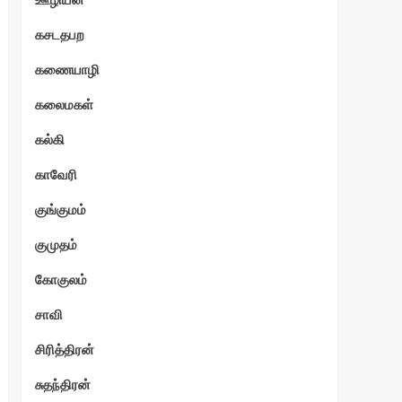
கசடதபற
கணையாழி
கலைமகள்
கல்கி
காவேரி
குங்குமம்
குமுதம்
கோகுலம்
சாவி
சிரித்திரன்
சுதந்திரன்