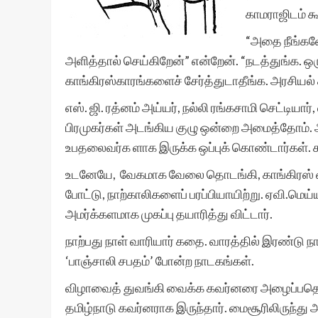
காமராஜிடம் க
“அதை நீங்களே
அளித்தால் செய்கிறேன்” என்றேன். “நடத்துங்க. ஒரு
காங்கிரஸ்காரங்களைச் சேர்த்துடாதீங்க. அரசியல் க
எஸ். ஜி. ரத்னம் அய்யர், நல்லி ரங்கசாமி செட்டியார
பிரமுகர்கள் அடங்கிய குழு ஒன்றை அமைத்தோம். அத
உபதலைவர்க ளாக இருக்க ஒப்புக் கொண்டார்கள். 
உடனேயே, வேகமாக வேலை தொடங்கி, காங்கிரஸ் ம
போட்டு, நாற்காலிகளைப் பரப்பியாயிற்று. ஏவி.மெய்
அமர்க்களமாக முகப்பு தயாரித்து விட்டார்.
நாற்பது நாள் வாரியார் கதை. வாரத்தில் இரண்டு நா
‘பாஞ்சாலி சபதம்’ போன்ற நாடகங்கள்.
விழாவைத் துவங்கி வைக்க கவர்னரை அழைப்பதென
தமிழ்நாடு கவர்னராக இருந்தார். மைசூரிலிருந்து