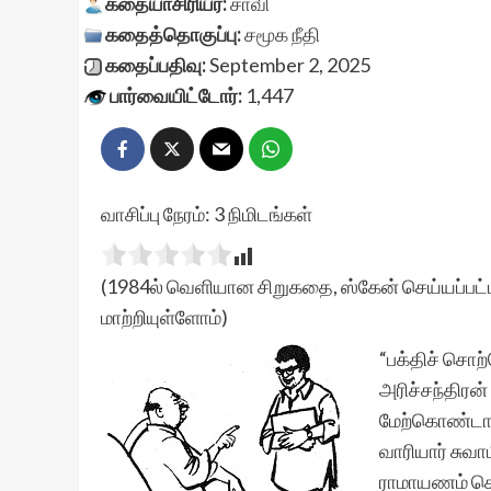
கதையாசிரியர்:
சாவி
கதைத்தொகுப்பு:
சமூக நீதி
கதைப்பதிவு:
September 2, 2025
பார்வையிட்டோர்:
1,447
வாசிப்பு நேரம்:
3
நிமிடங்கள்
(1984ல் வெளியான சிறுகதை, ஸ்கேன் செய்யப்பட்ட
மாற்றியுள்ளோம்)
“பக்திச் சொற்
அரிச்சந்திரன்
மேற்கொண்டார்
வாரியார் சு
ராமாயணம் சொல