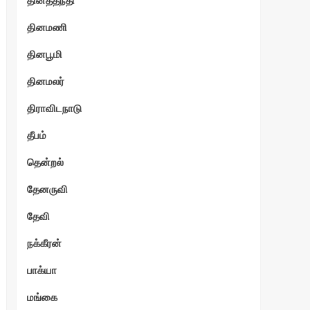
தினத்தந்தி
தினமணி
தினபூமி
தினமலர்
திராவிடநாடு
தீபம்
தென்றல்
தேனருவி
தேவி
நக்கீரன்
பாக்யா
மங்கை