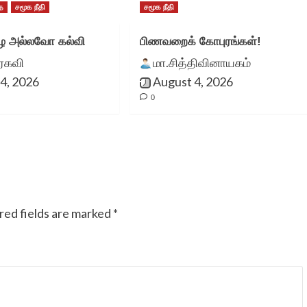
ை
சமூக நீதி
சமூக நீதி
 அல்லவோ கல்வி
பிணவறைக் கோபுரங்கள்!
ுரகவி
மா.சித்திவினாயகம்
4, 2026
August 4, 2026
0
red fields are marked
*