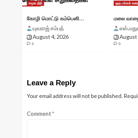
தொடர்புள்ள சிறுகதைகள்
சமூக நீதி
ஒரு பக்கக் கத
கோழி மொட்டு கம்பெனி…
மலை வாழை
யுவராஜ் சம்பத்
எஸ்.மத
August 4, 2026
August 
0
0
Leave a Reply
Your email address will not be published.
Requi
Comment
*