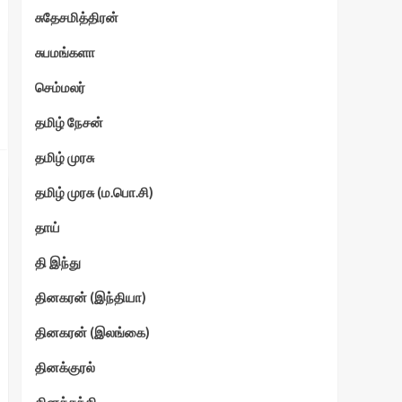
சுதேசமித்திரன்
சுபமங்களா
செம்மலர்
தமிழ் நேசன்
தமிழ் முரசு
தமிழ் முரசு (ம.பொ.சி)
தாய்
தி இந்து
தினகரன் (இந்தியா)
தினகரன் (இலங்கை)
தினக்குரல்