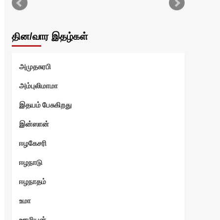
என்
தின/வார இதழ்கள்
வ
அமுதசுரபி
ுரளி
அம்புலிமாமா
இதயம் பேசுகிறது
இன்ஸான்
எ
ஈழகேசரி
ஆனந
ஈழநாடு
ஈழநாதம்
உமா
ஊழியன்