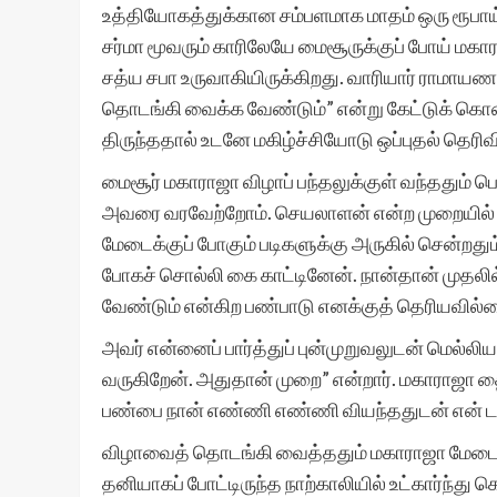
உத்தியோகத்துக்கான சம்பளமாக மாதம் ஒரு ரூபாய் 
சர்மா மூவரும் காரிலேயே மைசூருக்குப் போய் மக
சத்ய சபா உருவாகியிருக்கிறது. வாரியார் ராமாய
தொடங்கி வைக்க வேண்டும்” என்று கேட்டுக் கொண்
திருந்ததால் உடனே மகிழ்ச்சியோடு ஒப்புதல் தெரிவி
மைசூர் மகாராஜா விழாப் பந்தலுக்குள் வந்ததும் ப
அவரை வரவேற்றோம். செயலாளன் என்ற முறையில்
மேடைக்குப் போகும் படிகளுக்கு அருகில் சென்றத
போகச் சொல்லி கை காட்டினேன். நான்தான் முதலி
வேண்டும் என்கிற பண்பாடு எனக்குத் தெரியவில
அவர் என்னைப் பார்த்துப் புன்முறுவலுடன் மெல்லிய
வருகிறேன். அதுதான் முறை” என்றார். மகாராஜா த
பண்பை நான் எண்ணி எண்ணி வியந்ததுடன் என் டய
விழாவைத் தொடங்கி வைத்ததும் மகாராஜா மேடையை
தனியாகப் போட்டிருந்த நாற்காலியில் உட்கார்ந்து