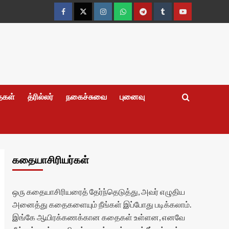
Facebook
Twitter
Instagram
Whatsapp
Telegram
Tumblr
YouTube
தைகள்
த்ரில்லர்
நகைச்சுவை
புனைவு
கதையாசிரியர்கள்
ஒரு கதையாசிரியரைத் தேர்ந்தெடுத்து, அவர் எழுதிய
அனைத்து கதைகளையும் நீங்கள் இப்போது படிக்கலாம்.
இங்கே ஆயிரக்கணக்கான கதைகள் உள்ளன, எனவே