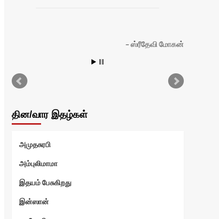
ஸ்ரீதேவி மோகன்
தின/வார இதழ்கள்
அமுதசுரபி
அம்புலிமாமா
இதயம் பேசுகிறது
இன்ஸான்