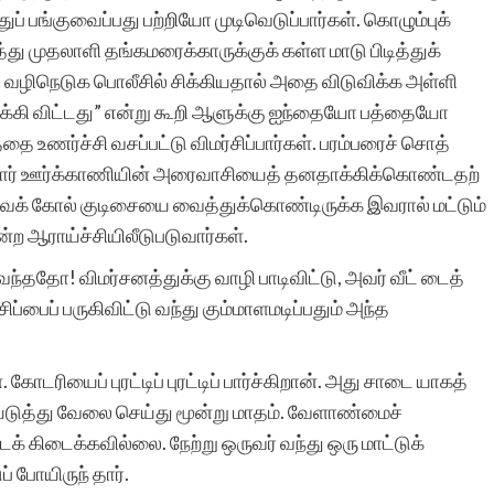
பங்குவைப்பது பற்றியோ முடிவெடுப்பார்கள். கொழும்புக்
போன்ற சிலர்
்து முதலாளி தங்கமரைக்காருக்குக் கள்ள மாடு பிடித்துக்
ஆசைப்படுவார்கள்.ஆனால்
ொறி வழிநெடுக பொலீசில் சிக்கியதால் அதை விடுவிக்க அள்ளி
க்கி விட்டது” என்று கூறி ஆளுக்கு ஐந்தையோ பத்தையோ
தனியே நாட்குறிப்பு போல்
ை உணர்ச்சி வசப்பட்டு விமர்சிப்பார்கள். பரம்பரைச் சொத்
எழுதுவதை விட சில
க்கார் ஊர்க்காணியின் அரைவாசியைத் தனதாக்கிக்கொண்டதற்
கற்பனைகள் சேர்ந்த கதை
 வைக் கோல் குடிசையை வைத்துக்கொண்டிருக்க இவரால் மட்டும்
்ற ஆராய்ச்சியிலீடுபடுவார்கள்.
வடிவில் எழுத விழையும்
்ததோ! விமர்சனத்துக்கு வாழி பாடிவிட்டு, அவர் வீட் டைத்
எனைப் போன்றவர்களுக்கு
ிப்பைப் பருகிவிட்டு வந்து கும்மாளமடிப்பதும் அந்த
ஆதரவு அளித்து ஒரு
இணையதள மேடை
ோடரியைப் புரட்டிப் புரட்டிப் பார்ச்கிறான். அது சாடை யாகத்
 யெடுத்து வேலை செய்து மூன்று மாதம். வேளாண்மைச்
அமைத்து தந்திருக்கும்
்டக் கிடைக்கவில்லை. நேற்று ஒருவர் வந்து ஒரு மாட்டுக்
‘சிறுகதை.காம்’ நிறுவனர்,
ப் போயிருந் தார்.