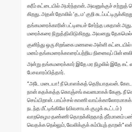
கரீம் கட்டையில் அமர்ந்தான். அவனுக்குச் சற்றுத
கிறது. அதன் தோலில் ‘த, ம’ குறி சுடப்பட்டிருக்கிறத
தங்கமரைக்காரின் பட்டியைச் சேர்ந்த பசுதான் அது
மரைக்கரை நிறுத்திவிடுகிறது. அவனது தேகமெல்லாம
குனிந்து ஒரு சிறங்கை மணலை அள்ளி கட்டையில் 
மனம் தங்கமரைக்காரைப்பற்றிய நினைவுப் பின் னலில
அன்று தங்கமரைக்கார் இதே மர நிழலில் இதே கட் டை
பேசவாரம்பித்தார்.
“அடே மடையா! நீ பொளக்கத் தெரியாதவன். கோடலியு
நான் கதக்கத்த கொஞ்சங் கவனமாகக் கேளு. நீ
செய்யிறான். பாய்ச்சல் காணி வாய்க்காலோரமாகக் 
நடந்த மீட்டிங்கிலே (விவசாயக் குழுக் கூட்டம் )
வாறகெழம தண்ணி தொறக்கிறதாத் தீர்மானம் பண்ணி ய
வெதக்க நெல்லும், வேலிக்குக் கம்பியுந் தாறன்” என்ற