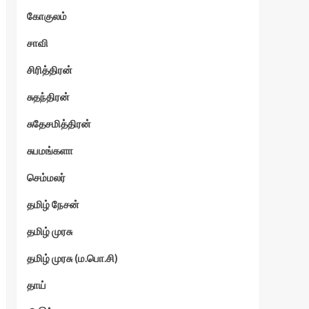
கோகுலம்
ேகம்
சாவி
சிரித்திரன்
சுதந்திரன்
சுதேசமித்திரன்
சுபமங்களா
செம்மலர்
தமிழ் நேசன்
தமிழ் முரசு
தமிழ் முரசு (ம.பொ.சி)
தாய்