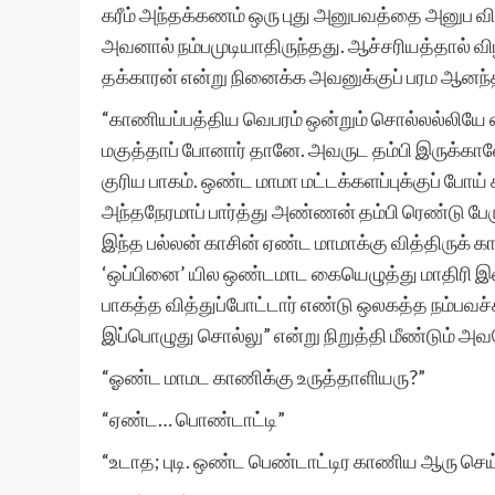
கரீம் அந்தக்கணம் ஒரு புது அனுபவத்தை அனுப வித
அவனால் நம்பமுடியாதிருந்தது. ஆச்சரியத்தால் வ
தக்காரன் என்று நினைக்க அவனுக்குப் பரம ஆனந்தம
“காணியப்பத்திய வெபரம் ஒன்றும் சொல்லல்லியே 
மகுத்தாப் போனார் தானே. அவருட தம்பி இருக்கா
குரிய பாகம். ஒண்ட மாமா மட்டக்களப்புக்குப் போய்
அந்தநேரமாப் பார்த்து அண்ணன் தம்பி ரெண்டு பேர
இந்த பல்லன் காசின் ஏண்ட மாமாக்கு வித்திருக்
‘ஒப்பினை’ யில ஒண்டமாட கையெழுத்து மாதிரி இவ
பாகத்த வித்துப்போட்டார் எண்டு ஒலகத்த நம்பவச்ச
இப்பொழுது சொல்லு” என்று நிறுத்தி மீண்டும் அவர
“ஓண்ட மாமட காணிக்கு உருத்தாளியரு?”
“ஏண்ட… பொண்டாட்டி”
“உடாத; புடி. ஒண்ட பெண்டாட்டிர காணிய ஆரு செ