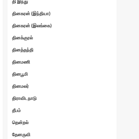
தி இந்து
தினகரன் (இந்தியா)
தினகரன் (இலங்கை)
தினக்குரல்
தினத்தந்தி
தினமணி
தினபூமி
தினமலர்
திராவிடநாடு
தீபம்
தென்றல்
தேனருவி