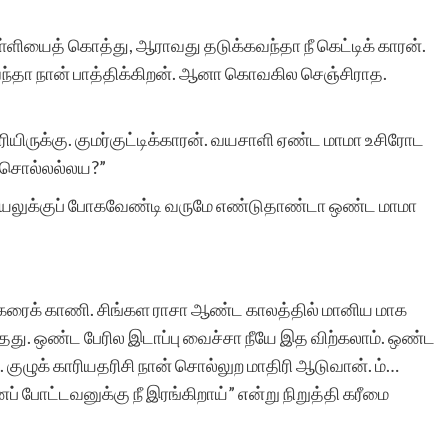
ுள்ளியைத் கொத்து, ஆராவது தடுக்கவந்தா நீ கெட்டிக் காரன்.
ற வந்தா நான் பாத்திக்கிறன். ஆனா கொவகில செஞ்சிராத.
ரியிருக்கு. குமர்குட்டிக்காரன். வயசாளி ஏண்ட மாமா உசிரோட
் சொல்லல்லய?”
ியலுக்குப் போகவேண்டி வருமே எண்டுதாண்டா ஒண்ட மாமா
கரைக் காணி. சிங்கள ராசா ஆண்ட காலத்தில் மானிய மாக
தது. ஒண்ட பேரில இடாப்பு வைச்சா நீயே இத விற்கலாம். ஒண்ட
. குழுக் காரியதரிசி நான் சொல்லுற மாதிரி ஆடுவான். ம்…
போட்டவனுக்கு நீ இரங்கிறாய்” என்று நிறுத்தி கரீமை