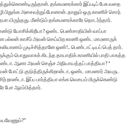
்துக்கொண்டிருந்தான். தங்கமரைக்கார் இப்படிப் பேசு வதை
ரா.நீலம
ிழி பிதுங்க அசைவற்றுப்போனான். தானும் ஒரு காணிச் சொந்
ா யிருந்தது. மீண்டும் தங்கமரைக்காரே தொடர்ந்தார்.
எண்டு யோசிக்கிறீயா? ஒண்ட பெண்சாதியின் வாப்பா
னே பல்லன் காசீம் அவன் செய்யிற காணி ஒண்ட மாமனாருக்
 கலியாணம் முடிச்சித்தானே ஒண்!.. பெண்டாட்டியப் பெத் தார்.
ுக்கும் பொதுவாகக் கிடந்த தாயாதிக் காணியில் பாதி பாகத்த
 காண்டா. ஆனா அவன் செஞ்ச அநியாயத்தப் பாத்தியா? *
ன் போட்டு குடுத்திருக்கிறான்டா, ஒண்ட மாமனார் அவருட
ிற் றாண்டா. இப்ப பார்த்தியா எங்க வெசயம் மிருக்கெண்டு
ே பேச ஆரம்பித்தார்.
ய்யவேணும்?”