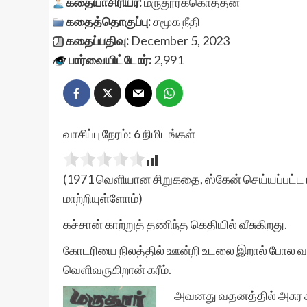
கதையாசிரியர்:
மருதூர்க்கொத்தன்
கதைத்தொகுப்பு:
சமூக நீதி
கதைப்பதிவு:
December 5, 2023
பார்வையிட்டோர்:
2,991
வாசிப்பு நேரம்:
6
நிமிடங்கள்
(1971 வெளியான சிறுகதை, ஸ்கேன் செய்யப்பட்ட ப
மாற்றியுள்ளோம்)
கச்சான் காற்றுத் தணிந்த கெதியில் வீசுகிறது.
கோடரியை நிலத்தில் ஊன்றி உடலை இறால் போல வள
வெளிவருகிறான் கரீம்.
அவனது வதனத்தில் அசுர சா