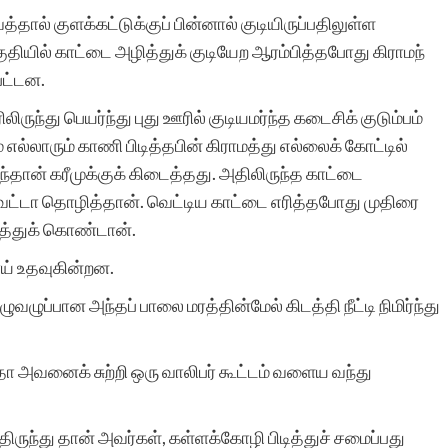
ால் குளக்கட்டுக்குப் பின்னால் குடியிருப்பதிலுள்ள
ுதியில் காட்டை அழித்துக் குடியேற ஆரம்பித்தபோது கிராமந்
சுயமாக ஏற்படும்
பட்டன.
எண்ணங்கள் தவிர
ுந்து பெயர்ந்து புது ஊரில் குடியமர்ந்த கடைசிக் குடும்பம்
 எல்லாரும் காணி பிடித்தபின் கிராமத்து எல்லைக் கோட்டில்
மனிதர்களுக்கு வாழ்க்கை
ந்தான் கரீமுக்குக் கிடைத்தது. அதிலிருந்த காட்டை
அனுபவங்கள் மூலம் நிறைய
ெட்டா தொழித்தான். வெட்டிய காட்டை எரித்தபோது முதிரை
காத்துக் கொண்டான்.
எண்ணங்களையும், மனதில்
ாய் உதவுகின்றன.
பதியும் அளவுக்கு சில
ழுப்பான அந்தப் பாலை மரத்தின்மேல் கிடத்தி நீட்டி நிமிர்ந்து
நினைவுகளையும்
உண்டாக்குகிறது.
சதா அவனைக் சுற்றி ஒரு வாலிபர் கூட்டம் வளைய வந்து
இவைகளை எழுத்து
வடிவில் கொண்டு வர என்
் திருந்து தான் அவர்கள், கள்ளக்கோழி பிடித்துச் சமைப்பது