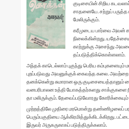
குடிசையின் சிறிய கடவலா
சாதனையே. சற்றுப் பருத்த
மேலிருக்கும்.
கரீமுடைய பார்வை அவன் கண
நிலைக்கின்றது. யதேச்சையா
காற்றுக்கு அசைந்து அவனைப
தப்படுத்திக்கொள்ளலாம்.
அந்தக் காடெல்லாம் புகுந்து பெரிய கம்புகளையும
புறப்படுவது அவனுக்குக் கைவந்த கலை. அவற்றை ம
தனக்கென்று சுமாரான ஒரு குடிசையைத்தானும் வை
வனபரிபாலன உத்தி யோகத்தர்களது சாக்குகளை நிர
தா மலிருக்கும். தேவைப்படுவோரது கோரிக்கையும் 
முற்றத்திலே முதிரை மரமொன்று தண்ணிழலைப் பரப்
பெரும்பகுதியை ஆக்கிரமித்துக்கிடக்கிறது. பட்டை 
இருவர் அருகருகாகப் படுத்திருக்கலாம்.