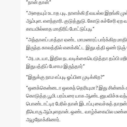
“நான் தான்”
“அதையும் உடாத புடி. நாளக்கி நீ வயல்ல இறங்கி ம
ஆம்புள. எளந்தாரி. குடுத்துடு. கோடு கச்சேரி ஏ
காயமில்லாத மாதிரிப் போட்டுப்புடி”
“அந்தாளப் பாத்தா ஏண்ட மாமனாரப் பார்க்கிற மாதி
இருந்த காலத்தில் எனக்கிட்ட இதுபத்தி ஒண் டுஞ
“அடமடயா, இதில நடவடிக்கையெடுத்தா தம்பி மற
இதுபத்திப் பேசாம இருந்தார்”
“இதுக்கு நாம எப்புடி ஓப்பின முடிக்கிற?”
“ஒனக்கென்னடா ஒலகந் தெரியுமா? இது சின்னக் 
கொடுத்த பூமி. பரம்பரை யாக ஆண்டனுபவிச்சு வந்
பொண்டாட்டிர பேரில் தான் இடாப்பு வைச்சுத் தாறன்
நீயொரு ஆம்புளதான். ஒண்ட வாழ்க்கையில மண்ணப் 
ஆழநோக்கினார்.