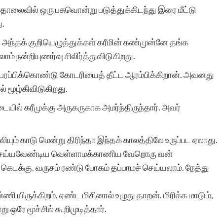
அதற்கு துணை இருப்போர்
் தொலைவில் ஒரு பசுவொன்று படுத்துக்கிடந்து இரை மீட்டு
ு.
அத்துணை பேருக்கும் என்
. அந்தக் குறியெழுத்துக்கள் கரீமின் கண்முன்னே தங்க
மனமார்ந்த நன்றிகள் பல.
் நன்றியுணர்வு சிலிர்த்துவிடுகிறது.
அவர்கள் இப்பணியில்
பரப்பிக்கொண்டு கோடரியைத் தீட்ட ஆரம்பிக்கிறான். அவனது
மேலும் பல உயர்வுகளையும்,
் மூழ்கிவிடுகிறது.
வெற்றிகளையும் அடைய
யில் கரீமுக்கு அருகருகாக அமர்ந்திருந்தார். அவர்
ஆண்டவனை
ம் காடு மென்று திரிந்தா இந்தக் காலத்திலே உருப்பட ஏலாது.
வேண்டுகிறேன். எனது
 செய்யவேண்டிய வெள்ளாமக்காணிய வேறொரு வன்
வாழ்த்துகள்.
கெடக்கு. வருசம் ரண்டு போகம் தப்பாமச் செய்யலாம். நேத்து
ிருக்கிறம். ஏண்ட மிசினால் உழுது தாறன். மிரிக்க மாடும்,
ு ஒரே மூச்சில் கூறிமுடித்தார்.