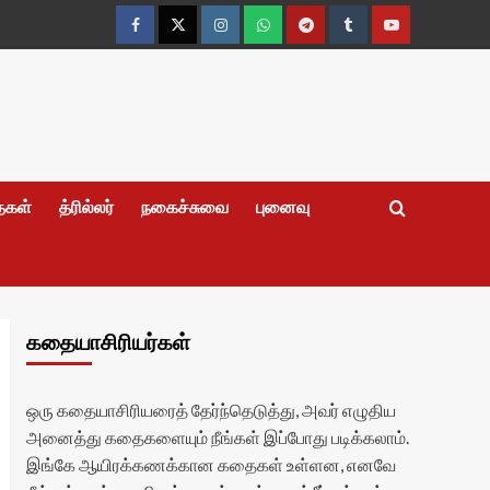
Facebook
Twitter
Instagram
Whatsapp
Telegram
Tumblr
YouTube
தைகள்
த்ரில்லர்
நகைச்சுவை
புனைவு
கதையாசிரியர்கள்
ஒரு கதையாசிரியரைத் தேர்ந்தெடுத்து, அவர் எழுதிய
அனைத்து கதைகளையும் நீங்கள் இப்போது படிக்கலாம்.
இங்கே ஆயிரக்கணக்கான கதைகள் உள்ளன, எனவே