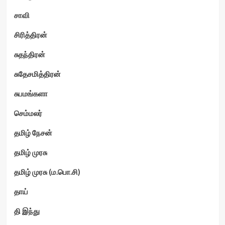
சாவி
சிரித்திரன்
சுதந்திரன்
சுதேசமித்திரன்
சுபமங்களா
செம்மலர்
தமிழ் நேசன்
தமிழ் முரசு
தமிழ் முரசு (ம.பொ.சி)
தாய்
தி இந்து