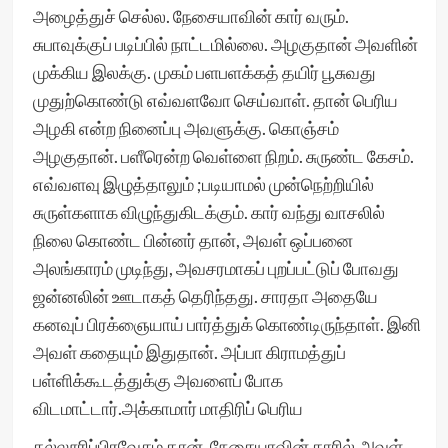
அழைத்துச் செல்ல. நேசையாவின் கார் வரும்.
சுபாவுக்குப் படிப்பில் நாட்டமில்லை. அழகுதான் அவளின்
முக்கிய இலக்கு. முகம் பளபளக்கத் தயிர் பூசுவது
முதுற்கொண்டு எவ்வளவோ செய்வாள். தான் பெரிய
அழகி என்ற நினைப்பு அவளுக்கு. கொஞ்சம்
அழகுதான். பளீரென்ற வெள்ளை நிறம். சுருண்ட கேசம்.
எவ்வளவு இழுத்தாலும் ;படியாமல் முன்நெற்றியில்
சுருள்களாக விழுந்துகிடக்கும். கார் வந்து வாசலில்
நிலை கொண்ட பின்னர் தான், அவள் ஒப்பனை
அலங்காரம் முடிந்து, அவசரமாகப் புறப்பட்டுப் போவது
ஜன்னலின் ஊடாகத் தெரிந்தது. சாரதா அதையே
கனவுப் பிரக்ஞையாய் பார்த்துக் கொண்டிருந்தாள். இனி
அவள் கதையும் இதுதான். அப்பா கிராமத்துப்
பள்ளிக்கூடத்துக்கு அவளைப் போக
விடமாட்டார்.அக்காமார் மாதிரிப் பெரிய
கல்லூரிப்பிரவேசம் தான். நேசையாவின் காரில்,அவள்