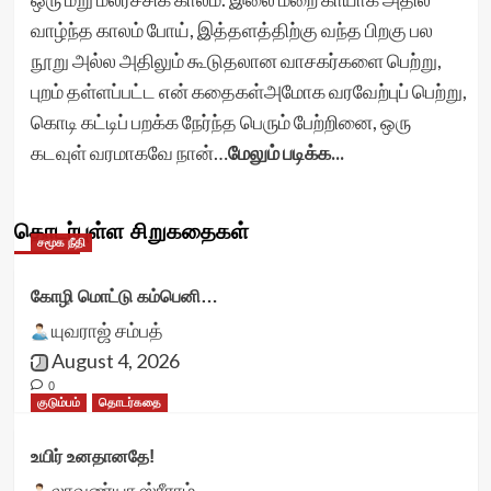
வாழ்ந்த காலம் போய், இத்தளத்திற்கு வந்த பிறகு பல
நூறு அல்ல அதிலும் கூடுதலான வாசகர்களை பெற்று,
புறம் தள்ளப்பட்ட என் கதைகள்அமோக வரவேற்புப் பெற்று,
கொடி கட்டிப் பறக்க நேர்ந்த பெரும் பேற்றினை, ஒரு
கடவுள் வரமாகவே நான்…
மேலும் படிக்க...
தொடர்புள்ள சிறுகதைகள்
சமூக நீதி
கோழி மொட்டு கம்பெனி…
யுவராஜ் சம்பத்
August 4, 2026
0
குடும்பம்
தொடர்கதை
உயிர் உனதானதே!
லாவண்யா ஸ்ரீராம்