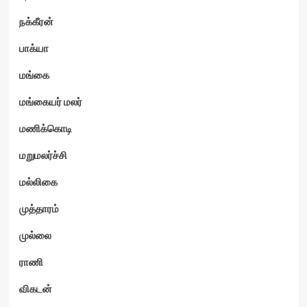
நக்கீரன்
பாக்யா
மங்கை
மங்கையர் மலர்
மணிக்கொடி
மறுமலர்ச்சி
மல்லிகை
முத்தாரம்
முல்லை
ராணி
விகடன்