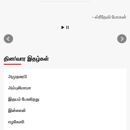
ஸ்ரீதேவி மோகன்
தின/வார இதழ்கள்
அமுதசுரபி
அம்புலிமாமா
இதயம் பேசுகிறது
ம்
இன்ஸான்
ஈழகேசரி