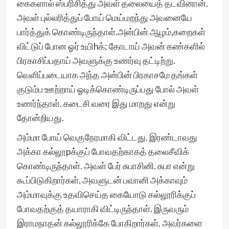
கைகளால் ஸ்பரிசித்து அவள் தலையைத் தடவினான்.
அவள் புல்லரித்துப் போய் மெய்மறந்து அவனையே
பார்த்துக் கொண்டிருந்தாள்.அன்பின் ஆழம்,கறைகள்
விட்டுப் போன ஓர் உயிhக்; கோடாய் அவன் கண்களில்
பிரகாசிப்பதாய் அவளுக்கு உணர்வு தட்டிற்று.
வெளிப்படையாக அந்த அன்பின் பிரகாசமே தங்கள்
குடும்ப ஊற்றாய் ஓடிக்கொண்டிருப்பது போல் அவள்
உணர்ந்தாள். கடைசி வரை இது மாறது என்று
தோன்றியது.
அம்மா போய் வெகுநேரமாகி விட்டது. இரண்டாவது
அக்கா கல்லூpக்குப் போவதற்காகத் தலைசீவிக்
கொண்டிருந்தாள். அவள் பேர் சுபாசினி. சுபா என்று
கூப்பிடுகிறார்கள். அவளுடன் பவானி அக்காவும்
அம்மாவுக்கு உதவிசெய்த கையோடு கல்லூரிக்குப்
போவதற்குத் தயாராகி விட்டிருந்தாள். இருவரும்
இராமநாதன் கல்லூரிக்கே போகிறார்கள். அவர்களை