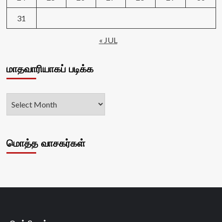
31
« JUL
மாதவாரியாகப் படிக்க
மொத்த வாசகர்கள்