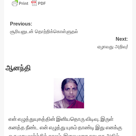
Post
Previous:
சூரியனுடன் தொற்றிக்கொள்ளுதல்
navigation
Next:
ஏழாவது அறிவு!
ஆனந்தி
என் எழுத்துயுகத்தின் இனியதொரு விடிவு. இருள்
கனத்த நீண்ட என் எழுத்து யுகம் தாண்டி இது எனக்கு
ஒரு மறு மலர்ச்சிக் காலம். இலை மறை காயாக அதில்