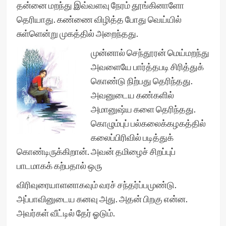
தன்னை மறந்து இவ்வளவு நேரம் தூங்கினாளோ
தெரியாது. கண்ணை விழித்த போது வெய்யில்
சுள்ளென்று முகத்தில் அறைந்தது.
முன்னால் செந்தூரன் மெய்மறந்து
அவளையே பார்த்தபடி சிரித்துக்
கொண்டு நிற்பது தெரிந்தது.
அவனுடைய கண்களில்
அமானுஷ்ய களை தெரிந்தது.
கொழும்புப் பல்கலைக்கழகத்தில்
கலைப்பிரிவில் படித்துக்
கொண்டிருக்கிறான். அவன் தமிழைச் சிறப்புப்
பாடமாகக் கற்பதால் ஒரு
விரிவுரையாளனாகவும் வரச் சந்தர்ப்பமுண்டு.
அப்பாவினுடைய கனவு அது. அதன் பிறகு என்ன.
அவர்கள் வீட்டில் தேர் ஓடும்.