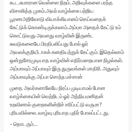
கூட.சுமாரான வெள்ளை நிறம். அறிவுக்களை பரந்த
விசாலித்த முகம்.அவர் வாழ்க்கை பற்றிய
பூரணஅறிவோடு வியாக்கியானம் செய்வதைக்
கேட்டுக் கொண்டிருக்கலாம்.அம்மா அதைக் கேட்டு உம்
கொட்டுவது அவளது வாழ்வின் இருண்ட
சுவடுகளையே பிரதிபலிப்பது போல் ஓர்
அவலக்குறியீடாகக் கனதியற்றுக் கேட்கும். இதெல்லாம்
ஒன்றுசேரமுடியாத வாழ்வின் எதிர்மறையான நிழல்கள்.
அம்மாவும் அப்பாவும் இரு துருவங்கள் மாதிரி. அதுவும்
அம்மாவுக்கு அப்பா சொந்ந மச்சான்
முறை. அவர்களாலேயே நிரப்ப முடியாமல் போன
வாழ்க்கையின் வெற்றிடம் ஓர் அந்நியமனிதன்
உறவினால் குறைகளின்றிச் சரிப்பட்டு வருமா?
புரியவில்லை. வாழ்வு புரியாத புதிர் போலப்பட்டது.
– தொடரும்…