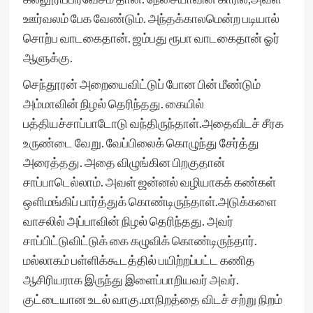
ஊர்வலம் பேக வேண்டும். அந்தக்காலமென்ற படியால்
சொற்ப வாடகைதான். ஜம்பது ரூபா வாடகைதான் ஓர்
ஆளுக்கு.
செந்தூரன் அறையைவிட்டுப் போன பின் மீண்டும்
அம்மாவின் நிழல் தெரிந்தது. கையில்
பத்தியச்சாப்பாடோடு வந்திருந்தாள்.அதைவிடச் சீரக
உருண்டை வேறு. வேப்பிலைக் கொழுந்து சேர்த்து
அரைத்தது. அதை விழுங்கின பிறகுதான்
சாப்பாடெல்லாம். அவள் ஜன்னல் வழியாகக் கண்கள்
ஒளிமங்கிப் பார்த்துக் கொண்டிருந்தாள்.அடுக்களை
வாசலில் அப்பாவின் நிழல் தெரிந்தது. அவர்
சாப்பிட்டுவிட்டுக் கை கழுவிக் கொண்டிருந்தார்.
மல்லாகம் பள்ளிக்கூடத்தில் பயிற்றப்பட்ட கணித
ஆசிரியராக இருந்து இளைப்பாறியவர் அவர்.
குட்டையான உடல் வாகு.மாநிறத்தை விடச் சற்று நிறம்