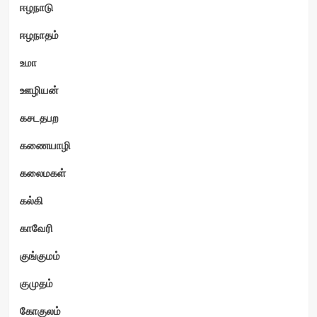
ஈழநாடு
ஈழநாதம்
உமா
ஊழியன்
கசடதபற
கணையாழி
கலைமகள்
கல்கி
காவேரி
குங்குமம்
குமுதம்
கோகுலம்