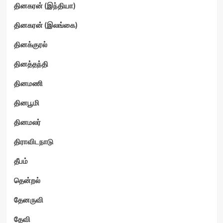
தினகரன் (இந்தியா)
தினகரன் (இலங்கை)
தினக்குரல்
தினத்தந்தி
தினமணி
தினபூமி
தினமலர்
திராவிடநாடு
தீபம்
தென்றல்
தேனருவி
தேவி