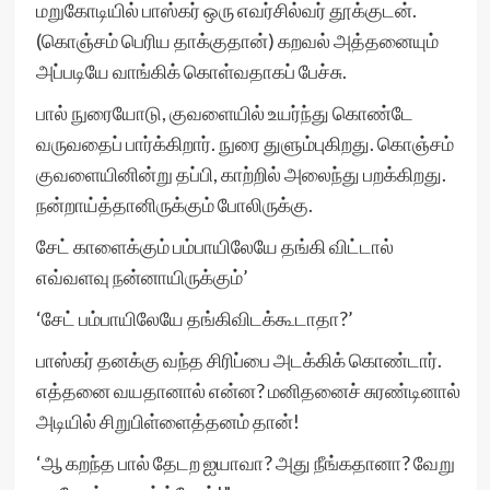
மறுகோடியில் பாஸ்கர் ஒரு எவர்சில்வர் தூக்குடன்.
(கொஞ்சம் பெரிய தாக்குதான்) கறவல் அத்தனையும்
அப்படியே வாங்கிக் கொள்வதாகப் பேச்சு.
பால் நுரையோடு, குவளையில் உயர்ந்து கொண்டே
வருவதைப் பார்க்கிறார். நுரை துளும்புகிறது. கொஞ்சம்
குவளையினின்று தப்பி, காற்றில் அலைந்து பறக்கிறது.
நன்றாய்த்தானிருக்கும் போலிருக்கு.
சேட் காளைக்கும் பம்பாயிலேயே தங்கி விட்டால்
எவ்வளவு நன்னாயிருக்கும்’
‘சேட் பம்பாயிலேயே தங்கிவிடக்கூடாதா?’
பாஸ்கர் தனக்கு வந்த சிரிப்பை அடக்கிக் கொண்டார்.
எத்தனை வயதானால் என்ன? மனிதனைச் சுரண்டினால்
அடியில் சிறுபிள்ளைத்தனம் தான்!
‘ஆ கறந்த பால் தேடற ஐயாவா? அது நீங்கதானா? வேறு