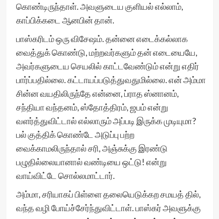
கொண்டிருந்தாள். அவளுடைய குளியல் எல்லாம்,
காப்பிக்கடை ஆனபின் தான்.
பாஸ்கரிடம் ஒரு விசேஷம். தன்னை எடைக்கல்லாக
வைத்துக் கொண்டு, மற்றவர்களும் தன் எடையையே,
அவர்களுடைய செயலில் காட்டவேண்டும் என்று எதிர்
பார்ப்பதில்லை. கட்டாயப்படுத்துவதுமில்லை. என் அம்மா
சின்ன வயதிலிருந்தே என்னை, ப்ராத ஸ்னானம்,
சந்தியா வந்தனம், ஸ்தோத்திரம், ஜபம் என்று
வளர்த்துவிட்டால் எல்லாரும் அப்படி இருக்க முடியுமா?
பல் குத்திக் கொண்டே அடுப்பு பற்ற
வைக்காமலிருந்தால் சரி, அஞ்சுக்கு இரண்டு
பழுதில்லையானால் வண்டியை ஒட்டு! என்று
வாய்விட்டே சொல்லமாட்டார்.
அம்மா, சரியாகப் பிள்ளை தலையெடுக்கற சமயத் தில்,
வந்த வழி போய்ச்சேர்ந்துவிட்டாள். பாஸ்கர் அவளுக்கு