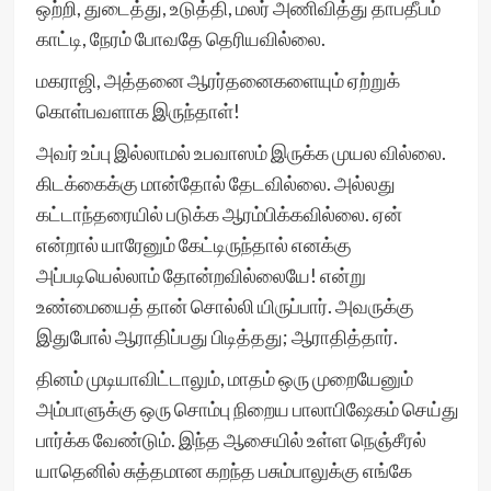
ஒற்றி, துடைத்து, உடுத்தி, மலர் அணிவித்து தாபதீபம்
காட்டி, நேரம் போவதே தெரியவில்லை.
மகராஜி, அத்தனை ஆரர்தனைகளையும் ஏற்றுக்
கொள்பவளாக இருந்தாள்!
அவர் உப்பு இல்லாமல் உபவாஸம் இருக்க முயல வில்லை.
கிடக்கைக்கு மான்தோல் தேடவில்லை. அல்லது
கட்டாந்தரையில் படுக்க ஆரம்பிக்கவில்லை. ஏன்
என்றால் யாரேனும் கேட்டிருந்தால் எனக்கு
அப்படியெல்லாம் தோன்றவில்லையே! என்று
உண்மையைத் தான் சொல்லி யிருப்பார். அவருக்கு
இதுபோல் ஆராதிப்பது பிடித்தது; ஆராதித்தார்.
தினம் முடியாவிட்டாலும், மாதம் ஒரு முறையேனும்
அம்பாளுக்கு ஒரு சொம்பு நிறைய பாலாபிஷேகம் செய்து
பார்க்க வேண்டும். இந்த ஆசையில் உள்ள நெஞ்சீரல்
யாதெனில் சுத்தமான கறந்த பசும்பாலுக்கு எங்கே