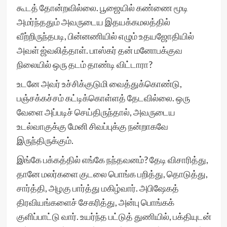
கூடத் தோன்றவில்லை. பூஜையில் கண்ணை மூடி
அமர்ந்ததும் அவருடைய இதயக்கமலத்தில்
வீற்றிருந்தபடி, பின்னணியில் எழும் உதயஜோதியில்
அவள் ஜ்வலித்தாள். பாஸ்கர் தன் மனோபக்குவ
நிலையில் ஒரு தடம் தாண்டி விட்டாரா?
உடனே அவர் உச்சிக்குடுமி வைத்துக்கொண்டு,
பஞ்சக்கச்சம் கட்டிக்கொள்ளத் தேடவில்லை. ஒரு
வேளை அப்படிச் செய்திருந்தால், அவருடைய
உடல்வாகுக்கு மேனி சிவப்புக்கு நன்றாகவே
இருந்திருக்கும்.
இங்கே பக்கத்தில் எங்கே நந்தவனம்? தேடி விசாரித்து,
தானே மலர்களை குடலை பொங்க பறித்து, தொடுத்து,
சார்த்தி, அழகு பார்த்து மகிழ்வார். அபிஷேகத்
திரவியங்களைச் சேகரித்து, அன்பு பொங்கக்
குளிப்பாட்டு வார். உயர்ந்த பட்டுத் துணியில், பக்தியுடன்