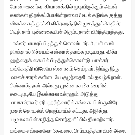
போன்ற உணர்வு. தியானத்தில் மூடியிருக்கும் அவள்
கண்கள் திறக்கப்போகின்றனவா? உடல் கடுங்க குத்து
விளக்கைத் தூக்கி விக்ரஹத்தின் முகத்துக்கெதிரே
பிடித் தார். புன்னகையின் அரும்புதான் விரிந்திருந்தது.
பாஸ்கர் மாரைப் பிடித்துக் கொண்டார். அவள் கண்
திறந்தால் நிச்சயம் என்னால் தாங்க முடியாது. விக்ர
ஹத்தைக் கையில் பிடித்துக்கொண்டு, பாஸ்கர்
கங்கோத்ரி யிலேயே ஸ்னானம் செய்தார். இங்கு இரு
மலைச் சாரல் களிடையே குழந்தைபோல் தவழ்கிறாள்.
பின்னால்தான். அல்லது முன்னாலா? சங்கரரின்
சடைமுடியே இலக்கான உக்ரஹம். அடுத்து
மானசரோவர் ஏரி. ஹரித்வாரில் கங்கை யின் குளிரே
முதல் தொடலில் நெருப்பாய்ச் சுட்டது. அடுத்து,
யமுனையின் சுழித்த கொந்தளிப்பில் திணறினார்.
கங்கை எவ்வளவோ தேவலை. பிரம்மபுத்திராவின் அலை