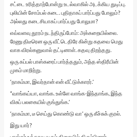
சட்டை உரித்தாற்போன்று உடல்வாகில் அடக்கிய துடிப்பு.
புலியின் சோம்பல் கடை. புதிதாகப் பார்ப்பது போலும்?
அல்லது கடைசியாகப் பார்ப்பது போலுமா?
எவ்வளவு தூரம் நடந்திருப்போம்: அக்கறையில்லை.
ரேணு திடீரென ஒரு வீட்டெதிரே கின்று கதவை மெது
வாக விரல்கனுவால் தட்டினாள். கதவு திறந்தது.
ஒரு கப்பல் பாஸ்கரைப் பார்த்ததும், அந்த ஸ்திரீயின்
முகம் மாறிற்று.
‘நாகம்மா, இவர்தான் என் வீட்டுக்காரர்.’
“வாங்கய்யா, வாங்க. உள்ளே வாங்க-இந்தாங்க, இந்த
விசுப் பலகையில் குங்துங்க.’
‘நாகம்மா, டீ செய்து கொண்டு வா’ ஒரு கீச்சுக் குரல்.
இது யார்?
பாஸ்கர் உத்தரவு வரும் திசையில் திரும்பினார்.