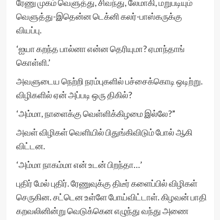
ரேணு முகம் வெளுத்து, சிவந்து, லேமாகி, மறுபடியும்
வெளுத்து-இதென்ன டெக்னி கலர்-பாஸ்கருக்கு
வியப்பு.
‘ஐயா கறந்த பால்னா என்ன தெரியுமா? ஏமாந்தாங்
கொள்ளி.’
அவளுடைய நெற்றி நரம்புகளில் பச்சைக்கொடி ஒடிற்று.
விழிகளில் ஏன் அப்படி ஒரு திகில்?
‘அம்மா, நாளைக்கு வெள்ளிக்கிழமை இல்லே?”
அவள் விழிகள் வெளியில் பிதுங்கிவிடும் போல் ஆகி
விட்டன.
‘அம்மா நாகம்மா என் உடன் பிறந்தா…’
புதிர் மேல் புதிர். ரேணுவுக்கு திடீர் களைப்பில் விழிகள்
செருகின. சட்டென உள்ளே போய்விட்டாள். கிழவன் பாதி
கறவலினின்று வெடுக்கென எழுந்து வந்து அணை