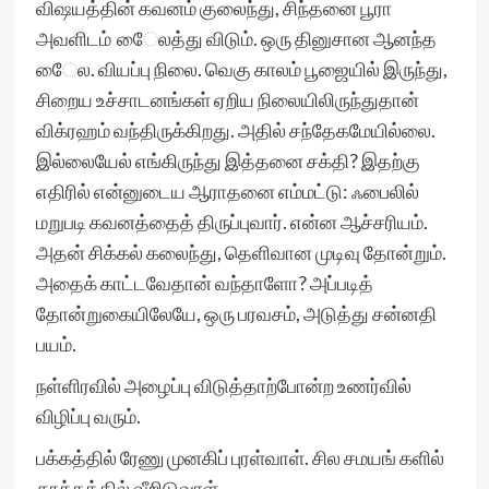
விஷயத்தின் கவனம் குலைந்து, சிந்தனை பூரா
அவளிடம் ைேலத்து விடும். ஒரு தினுசான ஆனந்த
ைேல. வியப்பு நிலை. வெகு காலம் பூஜையில் இருந்து,
சிறைய உச்சாடனங்கள் ஏறிய நிலையிலிருந்துதான்
விக்ரஹம் வந்திருக்கிறது. அதில் சந்தேகமேயில்லை.
இல்லையேல் எங்கிருந்து இத்தனை சக்தி? இதற்கு
எதிரில் என்னுடைய ஆராதனை எம்மட்டு: ஃபைலில்
மறுபடி கவனத்தைத் திருப்புவார். என்ன ஆச்சரியம்.
அதன் சிக்கல் கலைந்து, தெளிவான முடிவு தோன்றும்.
அதைக் காட்டவேதான் வந்தாளோ? அப்படித்
தோன்றுகையிலேயே, ஒரு பரவசம், அடுத்து சன்னதி
பயம்.
நள்ளிரவில் அழைப்பு விடுத்தாற்போன்ற உணர்வில்
விழிப்பு வரும்.
பக்கத்தில் ரேணு முனகிப் புரள்வாள். சில சமயங் களில்
தூக்கத்தில் வீறிடுவாள்.