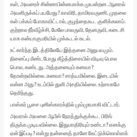
கள், அவரைச் சின்னாபின்னமாக்க முயன்றன. ஆனால்
அவளிருக்கப் பயமேது? காவிரி, தாமிரவருணி, முதலை
கள் பக்கம் போகாவிட்டால், குழந்தைகூட குளிக்கலாம்.
குற்றால நீர்வீழ்ச்சி, மேலே பாலருவி, தேனருவி, கடைசி
யாக கன்யாகுமரியில் முக்கூடல் கடல்.
உட்கார்ந்த இடத்திலேயே இத்தனை அனுபவமும்.
நினைப்பு மீண்டபோது கீழ்த்திசையில் விடிவு பொல
பொல, கண்டது. அத்தனையும் கனவா?
தோன்றவில்லை. கனவா? சாத்யமில்லை. இடையில்
என்ன அது? உடம்பில் துளி அசதியில்லை. உற்சாகமே
தெரிந்தது.
பாஸ்கர் பூசை புனிஸ்காரக்தில் மும்முரமாகி விட்டார்.
அவரால் அவளை ஆபீஸ் நேரத்துக்குக்கூட பிரிங்
திருக்க முடியவில்லை. இதுமாதிரியும் உண்டா? எனக்கு
ஏன் இப்படி? என்று தன்னைத் தானே கேட்டுக்கொள்ளக்