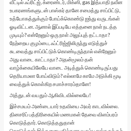
வீட்டில் ஃப்ரிட்ஜ், க்ரைண்டர், மிக்ஸி, gas இத்யாதி நவீன
உபகரணங்களுடன் பாஸ்கர் தானே சமைத்து சாப்பிட்டு,
உத்யோகத்துக்கும் போய்க்கொண்டு ஐந்து வருடங்கள்
ஓடிவிட்டன. ஆனால் இப்படியே எத்தனை நாள் நடத்த
முடியும்? என்றேனும் ஒரு நாள் அலுப்புத் தட்டாதா?
நேற்றைய குழம்பை, ஃப்ட்ரிஜ்ஜிலிருந்து எடுத்துச்
சுடவைத்து சாப்பிட்டுக் கொண்டிருந்தால் என்றேனும்
அது வாடை காட்டாதா? அதன்மூலம் தன்
வாழ்க்கையிலேயே வாடை அடித்துக் கொண்டிருப்பது
தெரியாமலா போய்விடும்? எல்லாமே காமே அடுக்கி மூடி
வைத்துக் கொள்கிற சமாச்சாரம்தானே!
அத்துடன் வயதும் ஆகிவிடவில்லையே!
இச்சமயம் அண்டையார் உதவியை அவர் காடவில்லை.
தினசரிப் பத்திரிகையில் மணமகள் தேவை விளம்பரம்
கொடுத்தார். கொடுத்ததுதான்
கொடுத்தார்.இத்தனை பதில்களா வரும்: பாஸ்கருக்குச்