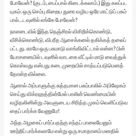
போவேன்? (குடம், பைப்பால் கிடைக்கலாம்.) இது கலப்பட
யுகம். ஒரு செம்பு கிறைய துரை வழிய ஒரே மாட்டுப் பசும்
பால்…டவுனில் எங்கே போவேன்?
நாளடைவில் இந்த நெஞ்சிரல் விசிறிக்கொண்டு,
வீசிக்கொண்டு, விபரீத ஆசைக்கனல் தகிக்கத் தலைப்
பட்டது. காமே ஒரு பசுமாடு வாங்கிவிட்டால் என்ன? பின்
யோசனையில் டவுனில் வாடகை வீட்டில் மாடு வைத்துக்
கொள்வது என்பது கடைமுறையில் சாத்யப்படுமெனத்
தோன்ற வில்லை.
ஆனால் அம்பாளுக்கு சுத்தமான பசும்பாலில் அபிஷேகம்
செய்து விக்ரஹத்தின்மேல் பாலின் வெண்மையின்
வழிதலினின்று அவளுடைய சிரித்த முகம் வெளிப்படுவ
தைப் பார்க்க வேணுமே!
அந்த அழகைப் பார்ப்பதற்கு எந்தப் பாலையேனும்
ஊற்றிப் பார்க்கலாமே என்று ஒரு சமாதானம் மனதில்