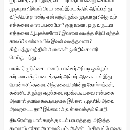
பூர்வோத் திரம், இந்த வட்டாரம் தான் என்று கொள்ள
முடியுமா? இவள் பிரயாணம் இமயத்தில் ஆர்ம்பித்து,
விந்தியம் தாண்டி ஏன் வந்திருக்க முடியாது? அதுவும்
எத்தனை காள் பயணமோ? ஒரு நாளா, ஒரு வருடமா,
எத்தனை ஆயுசுக்களோ? இவளை வடித்த சிற்பி எந்தக்
காலம்? உண்மையில் இவள் வடித்தவளா?
கித்யத்துவத்தின் அலைகள் ஒன்றில் சவாரி
செய்துவந்து…
பாஸ்கர் மூர்ச்சையானார். பாஸ்கர் அப்படி ஒன்றும்
கற்பனா சக்தி படைத்தவர் அல்லர். ஆகையால் இது
போன்ற சிந்தனை, சிந்தனையினின்று தோற்றங்கள்,
தன்னிடமிருந்து எழுந்தன, எழக்கூடியவை என்பதை
அவரால் தாங்கக்கூடியதாக இல்லை. முதலில் அவை
அவருடையதா? இல்லை; அவள் வைக்கும் பொறி.
திடீரென்று பாஸ்கருக்கு உடல் பரபரத்தது. அடுத்த
தருணம் ஏதோ அமானுஷ்யம், ஆச்சர்யம் கிகழப்போவது