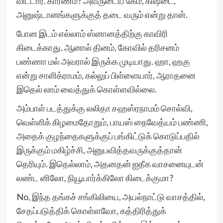
விட்டார். காரணம்? அவருடைய கேம, கிஷ்டை,
அனுஷ்டானங்களுக்குத் தடை வரும் என்று தான்.
போன இடம் எல்லாம் ஸ்னானத்திற்கு காவிரி
கிடைக்காது. ஆனால் தினம், கோவில் தரிசனம்
பண்ணா மல் அவரால் இருக்க முடியாது. ஹா, ஹகு
என்று சாளிக்ராமம், கல்லுப் பிள்ளையார், ஆராதனை
இதெல் லாம் வைத்துக் கொள்ளவில்லை.
அம்பாள் படத்துக்கு லலிதா சஹஸ்ரநாமம் சொல்வி,
வெள்ளிக் கிழமைதோறும், பாயஸ் நைவேத்யம் பண்ணி,
அதைக் குழந்தைகளுக்குப் பங்கிட்டுக் கொடுப்பதில்
இருக்கும் மகிழ்ச்சி, அனுபவித்தவருக்குத்தான்
தெரியும். இதெல்லாம், அதனதன் ஐதீக வாசனையுடன்
லண்ட னிலோ, நியூயார்க்கிலோ கிடைக்குமா?
No, இந்த தங்கச் சங்கிலியை, அயல்நாட்டு வாசத்தில்,
சேதப்படுத்திக் கொள்ளவோ, கத்திரித்துக்