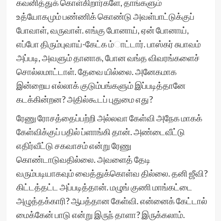
கவனித்துக் கொள்கிறார்களே, தாங்களும்
உத்யோகமும் பண்ணிக் கொண்டு அவள்பாட்டுக்குப்
போவாள், வருவாள். எங்கு போனாய், ஏன் போனாய்,
எப்போ திரும்புவாய்-கேட்க ம்ாட்டார். பாஸ்கர் சுபாவம்
அப்படி, அவளும் தானாக, போன வங்த விவரங்களைச்
சொல்லமாட்டாள். தேவை யில்லை. அனேகமாக
இன்றைய எல்லாக் குடும்பங்களும் இப்படித்தானே
கடக்கின்றன? அதில்கூடப் புதுமை எது?
ரேணு ரோசத்தைப்பற்றி அல்லவா கேள்வி அநேக மாகக்
கேள்விக்குப் பதில் ப்ளாங்கி தான். அண்டைவீட்டு
எதிர்வீட்டு சகவாசம் என்று ரேணு
கொண்டாடுவதில்லை. அவளைத் தேடி
வரும்படியாகவும் வைத்துக்கொள்வ தில்லை. தனி ஜீவி?
கிட்டத்தட்ட அப்படித்தான். மழுங் குணி மாங்கட்டை
அழுத்தக்காரி? ஆபத்தான கேள்வி. என்னைக் கேட்டால்
மைக்கேன் பாடு என்று இருந் தாளா? இருக்கலாம்.