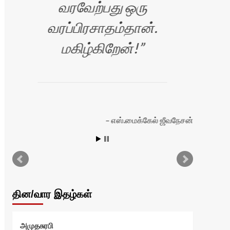
வரவேற்பது ஒரு
வரப்பிரசாதம்தான்.
மகிழ்கிறேன்!
எஸ்.மைக்கேல் ஜீவநேசன்
தின/வார இதழ்கள்
அமுதசுரபி