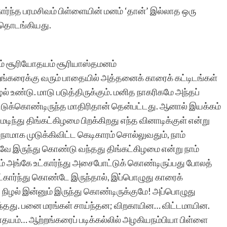
ர்ந்த பரமசிவம் பிள்ளையின் மனம் ‘தான்’ இல்லாத ஒரு
இடம்பெற்றிருப்பதில் மிக்க
 தொடங்கியது.
மகிழ்வே – வாய்ப்பளித்த
சிறுகதைகள் குழுமத்திற்கு
லும் சூரியோதயம் சூரியாஸ்தமனம்
மிக்க நன்றி.
்கரைக்கு வரும் பாதையில் அத்தனைக் காரைக் கட்டிடங்கள்
் உண்டு. மாடு படுத்திருக்கும். மனித நாகரிகமே அந்தப்
ட்டுக்கொண்டிருந்த மாதிரிதான் தென்பட்டது. ஆனால் இயக்கம்
ிந்து திங்கட்கிழமை பிறக்கிறது எந்த வினாடிக்குள் என்று
நாமாக முடுக்கிவிட்ட கெடிகாரம் சொல்லுவதும், நாம்
ஐ.ஆர்.கரோல
ே இருந்து கொண்டு வந்தது திங்கட்கிழமை என்று நாம்
் அங்கே உட்கார்ந்து அசைபோட்டுக் கொண்டிருப்பது போலத்
ட்கார்ந்து கொண்டே இருந்தால், இப்பொழுது காரைக்
து நிழல் இன்னும் இருந்து கொண்டிருக்குமே! அப்பொழுது
வந்தது. பனை மரங்கள் சாய்ந்தன; விறகாயின… விட்டமாயின.
யம்… ஆற்றங்கரைப் படிக்கல்லில் அழகியநம்பியா பிள்ளை