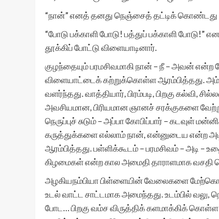
“நான்” எனத் தனது நெஞ்சைத் தட்டிக் கொண்டது
“போடு பக்காளி போடு! பத்துப் பக்காளி போடு!” எ
தூக்கிப் போட்டு விளையாடினார்.
குழந்தையும் பரமசிவமாகி நான் – நீ – அவன் என்
விளையாட்டைக் கற்றுக்கொள்ள ஆரம்பித்தது. அம்மா
வளர்ந்தது. வாத்தியார், பிரம்படி, பிறகு கல்வி, சில்
அவசியமான, பிரியமான ஞானச் சரக்குகளை வேற்று அங
நெருப்புச் சுடும் – அப்பா கோபிப்பார் – கடவுள் மன
கருத்துக்களை எல்லாம் நான், என்னுடைய என்ற அடி
ஆரம்பித்தது. பள்ளிக்கூடம் – பரமசிவம் – அடி – உ
கிழமைகள் என்ற கால அமைதி தாராளமாக வசதி ச
அழகியநம்பியா பிள்ளையின் வேலைகளை மேற்கொள்ளு
உடல் வாட்ட சாட்டமாக அமைந்தது. உடம்பில் வலு, நெஞ
போட… பிறகு வம்ச விருத்திக் களமாக்கிக் கொள்ள