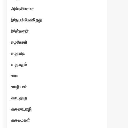
அம்புலிமாமா
இதயம் பேசுகிறது
இன்ஸான்
ஈழகேசரி
ஈழநாடு
ஈழநாதம்
உமா
ஊழியன்
கசடதபற
கணையாழி
கலைமகள்