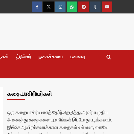
Facebook
Twitter
Instagram
Whatsapp
Telegram
Tumblr
YouTube
தைகள்
த்ரில்லர்
நகைச்சுவை
புனைவு
கதையாசிரியர்கள்
ஒரு கதையாசிரியரைத் தேர்ந்தெடுத்து, அவர் எழுதிய
அனைத்து கதைகளையும் நீங்கள் இப்போது படிக்கலாம்.
இங்கே ஆயிரக்கணக்கான கதைகள் உள்ளன, எனவே