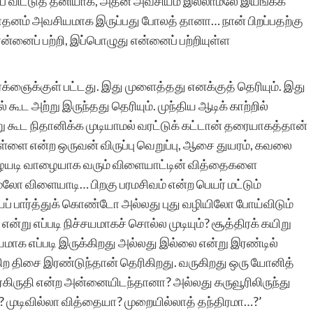
ம்பை விட்டுத் தனியாக, அதன் அவசியம் இல்லாமலே இயங்கக்
ாதனம் அவசியமாக இருப்பது போலத் தானா… நான் பிறப்பதற்கு
ன்னைப் பற்றி, இப்பொழுது என்னைப் பற்றியுள்ள
சிறுகதைகளுக்கு ஏற்ற
தளம் சிறுகதைகள்.காம்,
ரக்ஞைக்குள் பட்டது. இது முளைத்தது எனக்குத் தெரியும். இது
 கூட அற்று இருந்தது தெரியும். முந்திய ஆடிக் காற்றில்
இளம்
று கூட நிதானிக்க முடியாமல் வரட்டுக் கட்டான் தரையாகத்தான்
கதையாசிரியர்களுக்கும்,
 பிள்ளை என்ற ஒருவன் விருப்பு வெறுப்பு, ஆசை துயரம், கவலை
வாய்ப்பில்லா
வாழையடி வாழையாக வரும் விளையாட்டின் வித்தைகளை
 விளையாடி… பிறகு பரமசிவம் என்ற பெயர் மட்டும்
கதையாசிரியர்களுக்கும்
ைப் பார்த்துக் கொண்டோ அல்லது புது வழியிலோ போய்விடும்
தங்கள் திறமைகளை
்று எப்படி நிச்சயமாகச் சொல்ல முடியும்? சூத்திரக் கயிறு
யமாக எப்படி இருக்கிறது அல்லது இல்லை என்று இரண்டில்
காட்டுவதற்கு கிடைத்த
கிற திசை இரண்டுந்தான் தெரிகிறது. வருகிறது ஒரு யோனித்
அரிய வாய்ப்பு, என்னுடைய
ரகிருதி என்ற அன்னையிடந்தானா? அல்லது கருவூரிலிருந்து
? முடிவில்லா வித்தையா? முறையில்லாத் தந்திரமா…?’
கதைகளும் இதில்