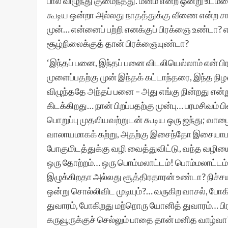
பால் விழுந்து குமைந்தது. மனம் என்ற ஒன்று உட
கூடிய ஒன்றா அல்லது நாதத்துக்கு வீணை என்ற ச
முன்… என்னைப் பற்றி எனக்குப் பிரக்ஞை உண்டா? எ
சூழ்நிலைக்குத் தான் பிரக்ஞையுண்டா?
‘இந்தப் பனை, இந்தப் பனை விடலியெல்லாம் என் பி
முளைப்பதற்கு முன் இந்தக் கட்டாந்தரை, இந்த நிழல்
விழுந்ததே அந்தப் பனை – அது எங்கு நின்றது என்
கிடக்கிறது… நான் பிறப்பதற்கு முன்பு… பரமசிவம்
பொறுப்பு முதலியவற்றுடன் கூடிய ஒரு ஜந்து; 
வாலாயமாகக் கற்று, அதற்கு இசைந்தோ இசையாமலோ
போகுமிடத்துக்கு வழி வைத்துவிட்டு, வந்த வழிய
ஒரு தோற்றம்… ஒரு பொம்மலாட்டம்! பொம்மலாட்டம் என
இழுக்கிறதா அல்லது சூத்திரதாரன் உண்டா? நிச்ச
ஒன்று சொல்லிவிட முடியும்?… வருகிற வாசல், போ
துவாரம், போகிறது மற்றொரு யோனித் துவாரம்… பி
கருவூருக்குச் செல்லும் பாதை தான் மனித வாழ்வா