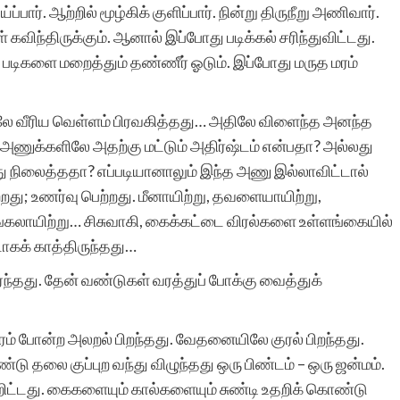
ப்பார். ஆற்றில் மூழ்கிக் குளிப்பார். நின்று திருநீறு அணிவார்.
 கவிந்திருக்கும். ஆனால் இப்போது படிக்கல் சரிந்துவிட்டது.
் படிகளை மறைத்தும் தண்ணீர் ஓடும். இப்போது மருத மரம்
ரிலே வீரிய வெள்ளம் பிரவகித்தது… அதிலே விளைந்த அனந்த
அணுக்களிலே அதற்கு மட்டும் அதிர்ஷ்டம் என்பதா? அல்லது
ு நிலைத்ததா? எப்படியானாலும் இந்த அணு இல்லாவிட்டால்
து; உணர்வு பெற்றது. மீனாயிற்று, தவளையாயிற்று,
றங்கலாயிற்று… சிசுவாகி, கைக்கட்டை விரல்களை உள்ளங்கையில்
ாகக் காத்திருந்தது…
்ந்தது. தேன் வண்டுகள் வரத்துப் போக்கு வைத்துக்
ாரம் போன்ற அலறல் பிறந்தது. வேதனையிலே குரல் பிறந்தது.
டு தலை குப்புற வந்து விழுந்தது ஒரு பிண்டம் – ஒரு ஜன்மம்.
வீறிட்டது. கைகளையும் கால்களையும் சுண்டி உதறிக் கொண்டு