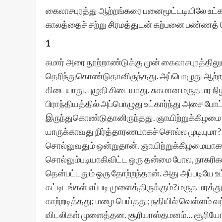
கைலாசபுரத்து ஆற்றங்கரை பனைமூட்டடியிலே உட்கா
காலத்தைச் சற்று சிரமத்துடன் கற்பனை பண்ணத்
1
சுமார் அரை நூற்றாண்டுக்கு முன் கைலாசபுரத்தி
தெரிந்துகொண்டுதானிருந்தது. அப்பொழுது ஆற்றங
கிடையாது. புழுதி கிடையாது. சுகமான மருத மர நிழல
பிராந்தியத்தில் அப்பொழுது உட்கார்ந்து அசை போ
இருந்துகொண்டுதானிருந்தது. ஞாயிற்றுக்கிழமை மட
யாருக்காவது நிர்த்தாரணமாகச் சொல்ல முடியுமா? 
சொல்லுவதும் ஒன்றுதான். ஞாயிற்றுக்கிழமையாகவ
சொல்லும்படியாகிவிட்ட ஒரு தன்மை போல, நாகரிகம
தென்பட்டதும் ஒரு தோற்றந்தான். அது அப்படியே உ
கட்டிடங்கள் எப்படி முளைத்திருக்கும்? மருத மரத்
காற்றடித்தது; மழை பெய்தது; நதியில் வெள்ளம் 
விடலிகள் முளைத்தன. சூரியாஸ்தமனம்… சூரியோத