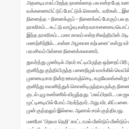
அதனடியாகப் பிறந்த நானல்லாத பல என்ற பேத உணர்ச
வக்கணையிட்டுப் போட்டுக் கொண்ட வரிகள்… இவை 
நினைத்த – நினைக்கும் – நினைக்கப் போகும் பல
நாகரிகம்… கூட்டு வாழ்வு என்ற வாசனையையொட்டி
இந்த நாகரிகம்… மகா காலம் என்ற சிலந்தியின் அடி வ
மணற்சிற்றில்… என்ன அழகான கற்பனை’ என்று உச்சிப்
பரமசிவம் பிள்ளை நினைக்கலானார்.
துவர்த்து முண்டில் அவர் கட்டியிருந்த ஒற்றைப் பி
குனிந்து குந்தியிருந்த பனைநிழல் வாக்கில் வெயில்
முனையுமாக நின்ற ஊவாஞ்செடி, கருவேலங்கன்று பெ
குனிந்து கவனித்துக் கொண்டிருந்தவருக்கு நினை
குடல் புழு கண்ணில் விழுந்தது. ‘மலப்பிறவி… பல ஜ
மூட்டினடியில் போய் அமர்ந்தார். அது விடலிப் பனை
முன் குத்தலும் இல்லை. ஆனால் சரல் குத்தியது.
மனமோ ‘பிறவா நெறி’ காட்டாமல் மீண்டும் மீண்டும்