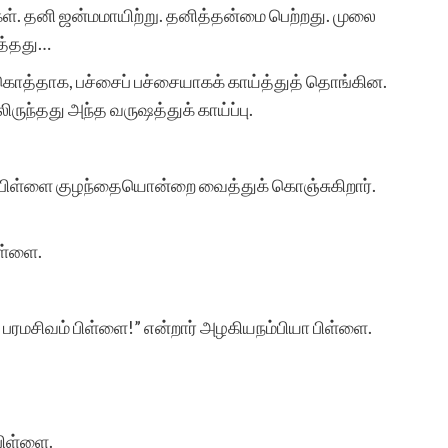
ர்கள். தனி ஜன்மமாயிற்று. தனித்தன்மை பெற்றது. முலை
த்தது…
கொத்தாக, பச்சைப் பச்சையாகக் காய்த்துத் தொங்கின.
ருந்தது அந்த வருஷத்துக் காய்ப்பு.
 பிள்ளை குழந்தையொன்றை வைத்துக் கொஞ்சுகிறார்.
ிள்ளை.
… பரமசிவம் பிள்ளை!” என்றார் அழகியநம்பியா பிள்ளை.
பிள்ளை.