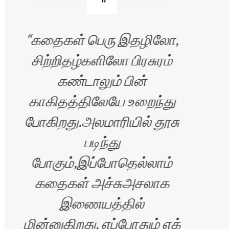
கதைகள் பெரு இதழிலோ,
சிற்றிதழ்களிலோ பிரசுரம்
வி
கண்டாலும் பின்
காகிதத்திலேயே உறைந்து
மு
போகிறது.அலமாரியில் தூசு
மனம
படிந்து
பழ
போகும்,இப்போதெல்லாம்
கதைகள் அச்சுஅசலாக
இணையத்தில்
அலை
மின்னுகிறது. எப்போதும் எக்
படி