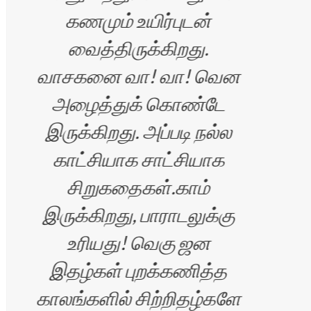
கணமும் உயிர்புடன்
வைத்திருக்கிறது.
வாசகனை வா! வா! வென
வாழ
அழைத்துக் கொண்டே
இருக்கிறது. அப்படி நல்ல
காட்சியாக சாட்சியாக
சிறுகதைகள்.காம்
ின்
இருக்கிறது, பாராடலுக்கு
உரியது! வெகு ஜன
இதழ்கள் புறக்கணித்த
காலங்களில் சிற்றிதழ்களே