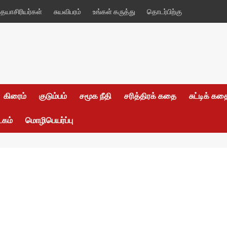
யாசிரியர்கள்
சுயவிபரம்
உங்கள் கருத்து
தொடர்பிற்கு
கிரைம்
குடும்பம்
சமூக நீதி
சரித்திரக் கதை
சுட்டிக் க
டகம்
மொழிபெயர்ப்பு