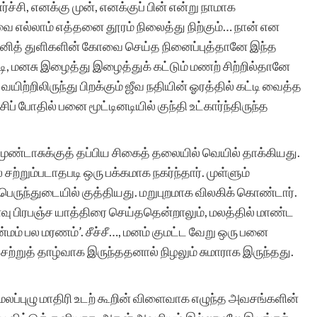
்சி, எனக்கு முன், எனக்குப் பின் என்று நாமாக
எல்லாம் எத்தனை தூரம் நிலைத்து நிற்கும்… நான் என
 தனித் துளிகளின் கோவை செய்த நினைப்புத்தானே இந்த
, மனசு இழைத்து இழைத்துக் கட்டும் மணற் சிற்றில்தானே
யிற்றிலிருந்து பிறக்கும் ஜீவ நதியின் ஓரத்தில் கட்டி வைத்த
 போதில் பனை மூட்டினடியில் குந்தி உட்கார்ந்திருந்த
ரி முண்டாசுக்குத் தப்பிய சிகைத் தலையில் வெயில் தாக்கியது.
 சற்றும்படாதபடி ஒரு பக்கமாக நகர்ந்தார். முள்ளும்
ருந்துடையில் குத்தியது. மறுபுறமாக விலகிக் கொண்டார்.
வு பிரபஞ்ச யாத்திரை செய்ததென்றாலும், மலத்தில் மாண்ட
ன்மம் பல மரணம்’. சீச்சீ…, மனம் குமட்ட வேறு ஒரு பனை
. சற்றுத் தாழ்வாக இருந்ததனால் நிழலும் சுமாராக இருந்தது.
 மலப்புழு மாதிரி உடற் கூறின் விளைவாக எழுந்த அவசங்களின்