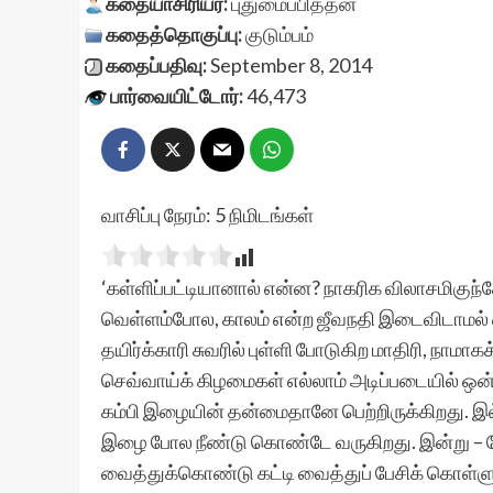
கதையாசிரியர்:
புதுமைப்பித்தன்
கதைத்தொகுப்பு:
குடும்பம்
கதைப்பதிவு:
September 8, 2014
பார்வையிட்டோர்:
46,473
வாசிப்பு நேரம்:
5
நிமிடங்கள்
‘கள்ளிப்பட்டியானால் என்ன? நாகரிக விலாசமிகு
வெள்ளம்போல, காலம் என்ற ஜீவநதி இடைவிடாமல் 
தயிர்க்காரி சுவரில் புள்ளி போடுகிற மாதிரி, நா
செவ்வாய்க் கிழமைகள் எல்லாம் அடிப்படையில் ஒன்ற
கம்பி இழையின் தன்மைதானே பெற்றிருக்கிறது. இல்ல
இழை போல நீண்டு கொண்டே வருகிறது. இன்று – ந
வைத்துக்கொண்டு கட்டி வைத்துப் பேசிக் கொள்ளு