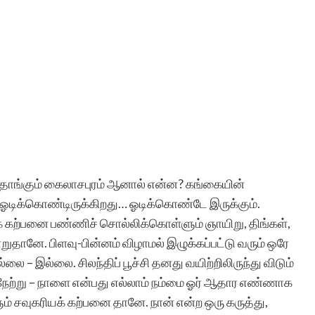
ந்தோங்கும் கைலாசபுரம் ஆனால் என்ன? கங்கையின்
ஓடிக்கொண்டிருக்கிறது… ஓடிக்கொண்டே இருக்கும்.
மாகக் கற்பனை பண்ணிச் சொல்லிக்கொள்ளும் ஞாயிறு, திங்கள்,
ுதானே. பிளவு-பின்னம் விழாமல் இழுக்கப்பட்டு வரும் ஒரே
ை – இல்லை. சிலந்திப் பூச்சி தனது வயிற்றிலிருந்து விடும்
ேற்று – நாளை என்பது எல்லாம் நம்மை ஓர் ஆதார எண்ணாக
ம் சவுகரியக் கற்பனை தானே. நான் என்ற ஒரு கருத்து,