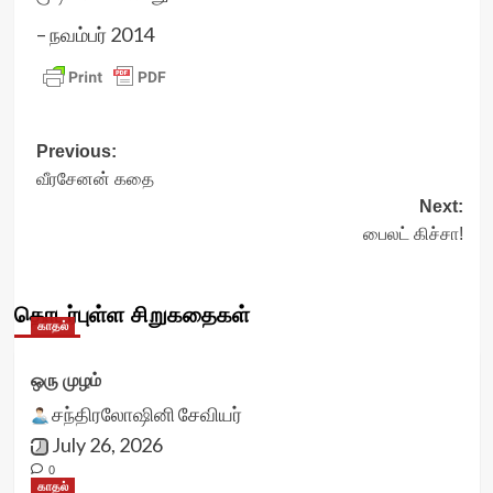
– நவம்பர் 2014
Post
Previous:
வீரசேனன் கதை
navigation
Next:
பைலட் கிச்சா!
தொடர்புள்ள சிறுகதைகள்
காதல்
ஒரு முழம்
சந்திரலோஷினி சேவியர்
July 26, 2026
0
காதல்