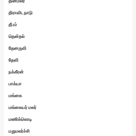
தினமலர்
திராவிடநாடு
தீபம்
தென்றல்
தேனருவி
தேவி
நக்கீரன்
பாக்யா
மங்கை
மங்கையர் மலர்
மணிக்கொடி
மறுமலர்ச்சி