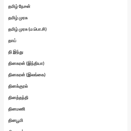
தமிழ் நேசன்
தமிழ் முரசு
தமிழ் முரசு (ம.பொ.சி)
தாய்
தி இந்து
தினகரன் (இந்தியா)
தினகரன் (இலங்கை)
தினக்குரல்
தினத்தந்தி
தினமணி
தினபூமி