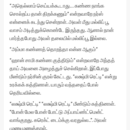
“அதெல்லாம் செய்யக்கூடாது… கண்ண நாங்க
சொல்றப்ப தான் திறக்கணும்” என்றவாறே நர்ஸ்
என்னைக் கடந்து சென்றாள். அவள் மீது மல்லிப் பூ
வாசம் அடித்துக்கொண்டே இருந்தது. ஆனால் நான்
பார்த்தபோது அவள் தலையில் மல்லிப்பூ இல்லை.
“அம்மா கண்ணத் தொறந்தா என்ன ஆகும்”
“ஹான் சாமி கண்ண குத்திடும்” என்றவாறே அந்தத்
தாய் அவனை அழைத்துச் செல்கிறாள். இப்போது
மீண்டும் நர்சின் குரல் கேட்டது. “லக்ஷ்மி ரெட்டி” என்று
உரக்கக் கத்தினாள். யாரும் வந்ததைப் போல்
தெரியவில்லை.
“லக்ஷ்மி ரெட்டி” “லக்ஷ்மி ரெட்டி” மீண்டும் கத்தினாள்.
“போன் மேல போன் போட்டு அப்பாய்ண்ட்மென்ட்
வாங்குறது. கரெக்ட் டைம்க்கு வரதுல்ல..”. அவள்
முணுமுணுத்தாள்.