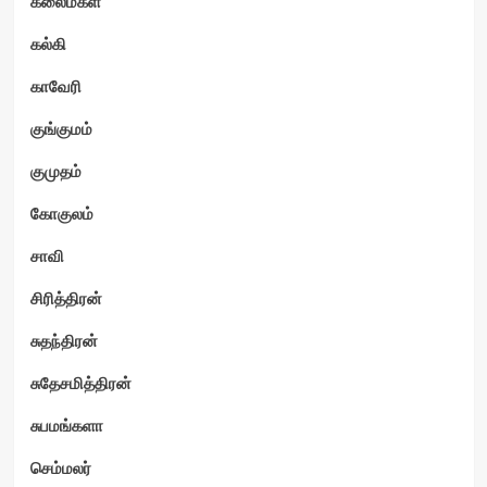
கலைமகள்
கல்கி
காவேரி
குங்குமம்
குமுதம்
கோகுலம்
சாவி
சிரித்திரன்
சுதந்திரன்
சுதேசமித்திரன்
சுபமங்களா
செம்மலர்