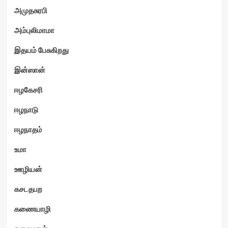
அமுதசுரபி
அம்புலிமாமா
இதயம் பேசுகிறது
இன்ஸான்
ஈழகேசரி
ஈழநாடு
ஈழநாதம்
உமா
ஊழியன்
கசடதபற
கணையாழி