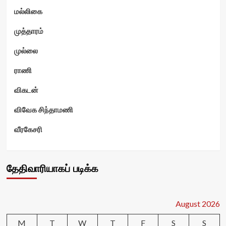
மல்லிகை
முத்தாரம்
முல்லை
ராணி
விகடன்
விவேக சிந்தாமணி
வீரகேசரி
தேதிவாரியாகப் படிக்க
August 2026
M
T
W
T
F
S
S