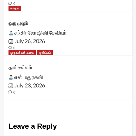
0
காதல்
ஒரு முழம்
சந்திரலோஷினி சேவியர்
July 26, 2026
0
ஒரு பக்கக் கதை
குடும்பம்
தாய் உள்ளம்
எஸ்.மதுரகவி
July 23, 2026
0
Leave a Reply