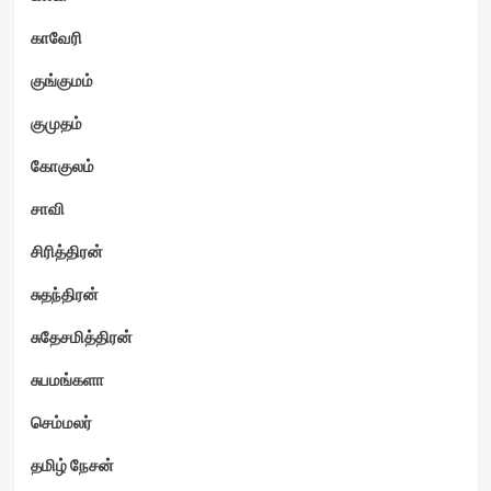
காவேரி
குங்குமம்
குமுதம்
கோகுலம்
சாவி
சிரித்திரன்
சுதந்திரன்
சுதேசமித்திரன்
சுபமங்களா
செம்மலர்
தமிழ் நேசன்