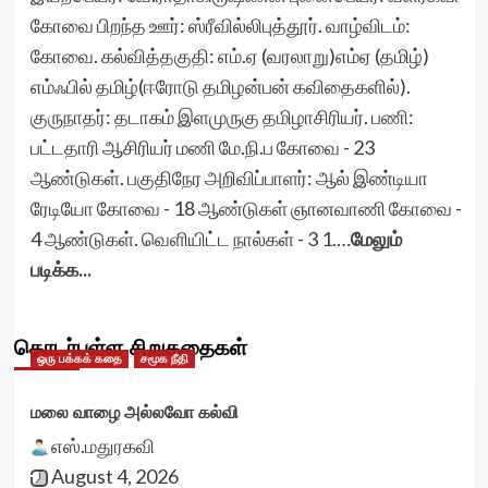
கோவை பிறந்த ஊர்: ஸ்ரீவில்லிபுத்தூர். வாழ்விடம்:
கோவை. கல்வித்தகுதி: எம்.ஏ (வரலாறு)எம்ஏ (தமிழ்)
எம்ஃபில் தமிழ்(ஈரோடு தமிழன்பன் கவிதைகளில்).
குருநாதர்: தடாகம் இளமுருகு தமிழாசிரியர். பணி:
பட்டதாரி ஆசிரியர் மணி மே.நி.ப கோவை - 23
ஆண்டுகள். பகுதிநேர அறிவிப்பாளர்: ஆல் இண்டியா
ரேடியோ கோவை - 18 ஆண்டுகள் ஞானவாணி கோவை -
4 ஆண்டுகள். வெளியிட்ட நால்கள் - 3 1.…
மேலும்
படிக்க...
தொடர்புள்ள சிறுகதைகள்
ஒரு பக்கக் கதை
சமூக நீதி
மலை வாழை அல்லவோ கல்வி
எஸ்.மதுரகவி
August 4, 2026