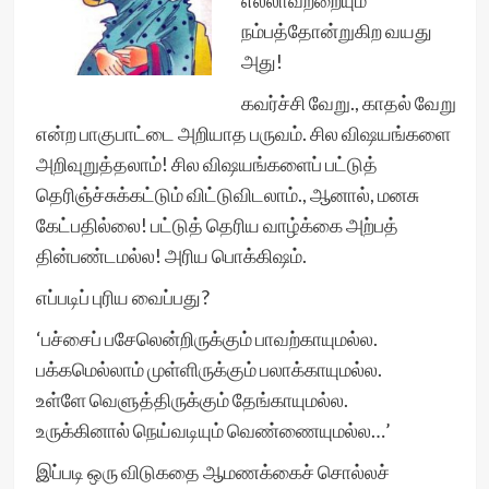
எல்லாவற்றையும்
நம்பத்தோன்றுகிற வயது
அது!
கவர்ச்சி வேறு., காதல் வேறு
என்ற பாகுபாட்டை அறியாத பருவம். சில விஷயங்களை
அறிவுறுத்தலாம்! சில விஷயங்களைப் பட்டுத்
தெரிஞ்ச்சுக்கட்டும் விட்டுவிடலாம்., ஆனால், மனசு
கேட்பதில்லை! பட்டுத் தெரிய வாழ்க்கை அற்பத்
தின்பண்டமல்ல! அரிய பொக்கிஷம்.
எப்படிப் புரிய வைப்பது?
‘பச்சைப் பசேலென்றிருக்கும் பாவற்காயுமல்ல.
பக்கமெல்லாம் முள்ளிருக்கும் பலாக்காயுமல்ல.
உள்ளே வெளுத்திருக்கும் தேங்காயுமல்ல.
உருக்கினால் நெய்வடியும் வெண்ணையுமல்ல…’
இப்படி ஒரு விடுகதை ஆமணக்கைச் சொல்லச்