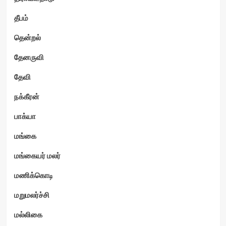
தீபம்
தென்றல்
தேனருவி
தேவி
நக்கீரன்
பாக்யா
மங்கை
மங்கையர் மலர்
மணிக்கொடி
மறுமலர்ச்சி
மல்லிகை