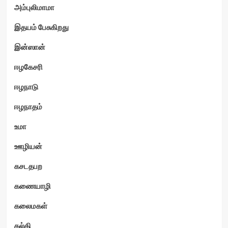
அம்புலிமாமா
இதயம் பேசுகிறது
இன்ஸான்
ஈழகேசரி
ஈழநாடு
ஈழநாதம்
உமா
ஊழியன்
கசடதபற
கணையாழி
கலைமகள்
கல்கி