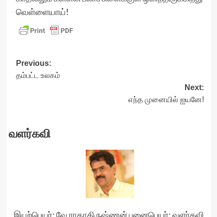
வெள்ளையாய்!
Post
Previous:
தம்பட்ட உலகம்
navigation
Next:
எந்த முனையில் ஐயனே!
வளர்கவி
இயற்பெயர்: வே.ராதாகிருஷ்ணன் புனைபெயர்: வளர்கவி