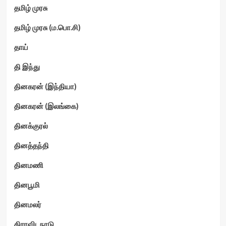
தமிழ் முரசு
தமிழ் முரசு (ம.பொ.சி)
தாய்
தி இந்து
தினகரன் (இந்தியா)
தினகரன் (இலங்கை)
தினக்குரல்
தினத்தந்தி
தினமணி
தினபூமி
தினமலர்
திராவிடநாடு