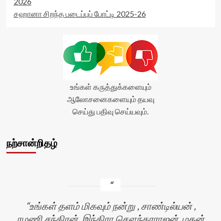
2026
சஹானா சிறந்த படைப்புப் போட்டி 2025-26
உங்கள் கருத்துக்களையும்
ஆலோசனைகளையும் தயவு
செய்து பதிவு செய்யவும்.
நற்சான்றிதழ்
உங்கள் தளம் மிகவும் நன்று , சாண்டில்யன் ,
ரமணி சந்திரன் ,இந்திரா சௌந்தரராஜன் ,மதன்