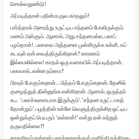
சொல்வதுண்டு!
அப்படித்தான் பதின்மபருவ காதலும்!
பார்த்தால் அரைத்து உருட்டிய சந்தனம் போலிருக்கும்.
மணம் அள்ளும். ஆனால், அது சந்தனமல்ல, பலாப்
பழம்தான்!. பலாவை அத்தனை முள்ளிருக்க உள்ளீடாய்
கடவுள் ஏன் வைத்திருக்கிறான்? காரணம்
இல்லமலில்லை! காதல் ஒரு வகையில் அப்படித்தான்.
பலாவால்..என்ன நம்மை?
பிரஷர் போகும்கறான்… பித்தம் போகும்கறான். தேனில்
குழைத்துத் தின்னுங்க என்கிறான். ஆனால், ஒருத்தர்
கூட ‘பலாச்சுளையாக இருக்கும்’. ‘சந்தன உருட்டாகத்
தோன்றும்’. பழத்தின் உள்ளே வெளுத்திருக்கிற ஒட்டிய
ஒன்றுக்குப் பெயரும் ‘கள்ளன்!’ என்று ஏன் கற்றுத்
தருவதில்லை?!
காதலிலும் கள்ளன் பலாச்சுளைக்குள் ஒளிந்திருக்கிறது