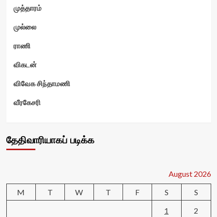
முத்தாரம்
முல்லை
ராணி
விகடன்
விவேக சிந்தாமணி
வீரகேசரி
தேதிவாரியாகப் படிக்க
August 2026
M
T
W
T
F
S
S
1
2