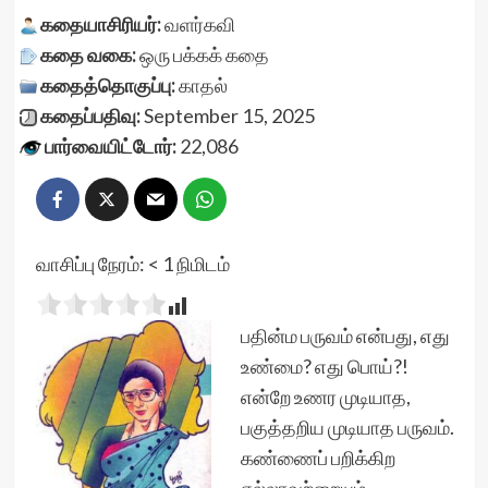
கதையாசிரியர்:
வளர்கவி
கதை வகை:
ஒரு பக்கக் கதை
கதைத்தொகுப்பு:
காதல்
கதைப்பதிவு:
September 15, 2025
பார்வையிட்டோர்:
22,086
வாசிப்பு நேரம்:
< 1
நிமிடம்
பதின்ம பருவம் என்பது, எது
உண்மை? எது பொய்?!
என்றே உணர முடியாத,
பகுத்தறிய முடியாத பருவம்.
கண்ணைப் பறிக்கிற