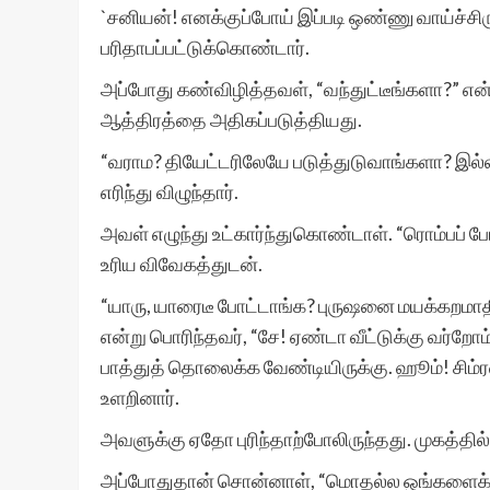
`சனியன்! எனக்குப்போய் இப்படி ஒண்ணு வாய்ச்சிர
பரிதாபப்பட்டுக்கொண்டார்.
அப்போது கண்விழித்தவள், “வந்துட்டீங்களா?” என்
ஆத்திரத்தை அதிகப்படுத்தியது.
“வராம? தியேட்டரிலேயே படுத்துடுவாங்களா? இல்ல
எரிந்து விழுந்தார்.
அவள் எழுந்து உட்கார்ந்துகொண்டாள். “ரொம்பப் ப
உரிய விவேகத்துடன்.
“யாரு, யாரைடீ போட்டாங்க? புருஷனை மயக்கறமாதிர
என்று பொரிந்தவர், “சே! ஏண்டா வீட்டுக்கு வர்றோம
பாத்துத் தொலைக்க வேண்டியிருக்கு. ஹூம்! சிம்
உளறினார்.
அவளுக்கு ஏதோ புரிந்தாற்போலிருந்தது. முகத்தில
அப்போதுதான் சொன்னாள், “மொதல்ல ஒங்களைக் 