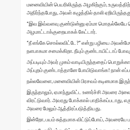
மனைவியின் பெயரிலிருந்த அழகிற்கும், உருவத்திற்க
அதிர்ந்தபோது, அவள் கழுத்தில் தாலி ஏறியிருந்தத
“இவ இவ்வளவு குண்டுன்னு ஏம்மா மொதல்லேயே 
அழமாட்டாக்குறையாகக் கேட்டார்.
“நீ எங்கே சொல்லவிட்டே?” என்று பழியை அவன்மே
நளபாகமா சமைக்கிறா. நீயும் குண்டாயிட்டாப் போவ
அப்படியும் அவர் முகம் வாடியிருந்ததைப் பொறுக்
அப்புறம் குண்டாத்தானே போயிடுவாங்க! நான் எப்பட
நல்லவேளை, மனைவியின் பிரசவம் கடினமாக இருந்
இருந்தாலும், ஏமாந்துவிட்ட உணர்ச்சி அவரை 
விரட்டுவார். அவரது போக்கால் பாதிக்கப்படாது, 
அவரை மேலும் ஆத்திரப்படுத்தியது.
இன்றோ, பயம் சுத்தமாக விட்டுப்போய், அவரையே ப