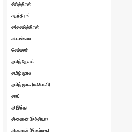
சிரித்திரன்
சுதந்திரன்
சுதேசமித்திரன்
சுபமங்களா
செம்மலர்
தமிழ் நேசன்
தமிழ் முரசு
தமிழ் முரசு (ம.பொ.சி)
தாய்
தி இந்து
தினகரன் (இந்தியா)
தினகரன் (இலங்கை)