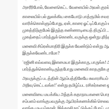
அசரீரிபோல், வேளைகெட்ட வேளையில் அவள் குரல
காலையில் பல் துலக்கிய கையோடு பாத்ரூமில் சவர
வாரிக்கொள்ளும்போது, ஏன், காரை ஓட்டிப்போகும் 
முகத்திற்குமேல் இருந்த கண்ணாடியைத் திருப்பி
முகத்தைப் பார்த்துக் கொண்டவருக்கு ஒன்று புரிந்
மனைவி சிம்ரன்மாதிரி இருக்க வேண்டும் என்று ஆ
இருக்கவேண்டாமோ?
`ரஜினி எவ்வளவு இளமையா இருக்காரு, பாருங்க! அ
பார்த்துக்கொண்டிருந்தபோது மனைவி காதருகே கு
அவருக்குப் படத்தின் ஆரம்பத்திலேயே சுவாரசியம
அறிவு கெட்டவங்க!’ என்று தமிழ்ப்பட ரசிகர்கள
மனைவியை மயக்கிய அந்தக் கதாநாயகனை பொறாமைய
சம்பளம் வாங்குபவருக்கு ஆயிரக்கணக்கில் செலவ
வாங்க முடியும்தான். இத்தாலி நாட்டுக்குப் போய்