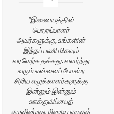
இணையத்தின்
பொறுப்பாளர்
எப்
அவர்களுக்கு, உங்களின்
இந்தப் பணி மிகவும்
வரவேற்க தக்கது. வளர்ந்து
வரும் என்னைப் போன்ற
சிறிய எழுத்தாளர்களுக்கு
இன்னும் இன்னும்
ஊக்குவிப்பைத்
ிரன்
தருகின்றது. நிறைய எழுதத்