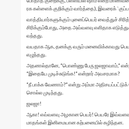
போதாத குறைக்கு, பள்ளியில் ஷாம் என்ற மாணவன் 
ரக கள்ளைக் குறிக்கும் வார்த்தை), இவரைக் `குப
வாத்தியார்களுக்கும் புனைப்பெயர் வைத்துச் சிரித
சிரிக்கும்போது, அதை அவ்வளவு எளிதாக எடுத்த
வந்தது.
வயதாக ஆக, தனக்கு வரும் மனைவிக்காவது பெயர்
எழுந்தது.
அதனால்தானே, “பொண்ணு பேரு ஜலஜாவாம்,” என்
“இதையே முடிச்சுடுங்க!” என்றார் அவசரமாக?
“நீ பாக்க வேணாம்?” என்று அம்மா அதிசயப்பட்டுக்
சொல்ல முடிந்தது.
ஜலஜா!
ஆகா! எவ்வளவு அழகான பெயர்! பெயரே இவ்வளவு அழ
மாதங்கள் இனிமையான கற்பனையில் கழிந்தன.