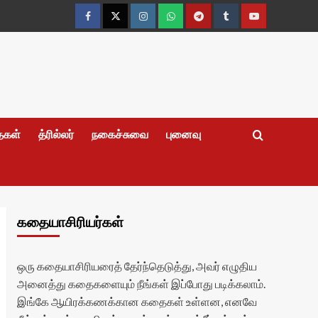
Facebook
Twitter
Instagram
Whatsapp
Telegram
Tumblr
YouTube
தைகள்
த்ரில்லர்
நகைச்சுவை
புனைவு
கதையாசிரியர்கள்
ஒரு கதையாசிரியரைத் தேர்ந்தெடுத்து, அவர் எழுதிய
அனைத்து கதைகளையும் நீங்கள் இப்போது படிக்கலாம்.
இங்கே ஆயிரக்கணக்கான கதைகள் உள்ளன, எனவே