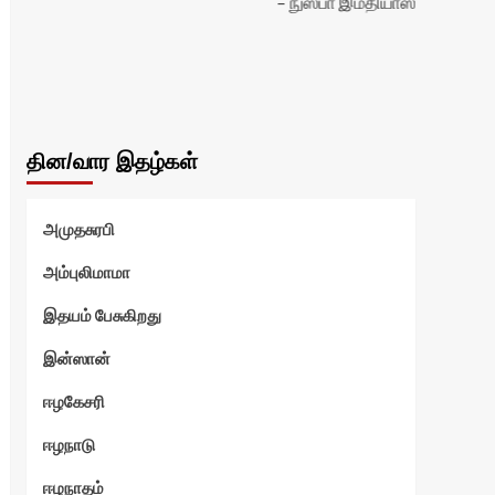
நுஸ்பா இம்தியாஸ்
தின/வார இதழ்கள்
அமுதசுரபி
அம்புலிமாமா
இதயம் பேசுகிறது
இன்ஸான்
ஈழகேசரி
ஈழநாடு
ஈழநாதம்