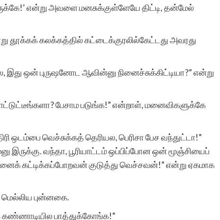
ுக்கே!’ என்று அவளை மனசுக்குள்ளேயே திட்டி, தன்மேல்
இந்த தளத்தின் சேவை
று தூக்கக் கலக்கத்தில் கட்டைக்குரலில்கேட்டது அவரது
சொல்லில்
, இது ஒன் புருஷனோட ஆவின்னு நினைச்சுக்கிட்டியா?” என்று
அடங்குவதில்லை. வளர்ந்து
வரும் எழுத்தாளர்களுக்கு
ோட்டுட்டீங்களா? பேசாம படுங்க!” என்றாள், மனைவிகளுக்கே
மிகச் சிறந்த பயிற்சிக்களம்
இந்த தளம்.
ி ஒடம்பை வெச்சுக்கத் தெரியல, பெரிசா பேச வந்துட்டா!”
்னு இருக்கு. வந்தா, பூரியாட்டம் ஒப்பிப்போன ஒன் மூஞ்சியைப்
ரனைக் கட்டிக்கப்போறவன் குடுத்து வெச்சவன்!” என்று ஏகமாக
் மெல்லிய புன்னகை.
பார்வதி இராமச்சந்த
கண்ணாடியில பாத்துக்கோங்க!”