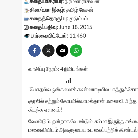
கதையாசிரியர்:
நிர்மலா ராகவன்
தின/வார இதழ்:
தமிழ் நேசன்
கதைத்தொகுப்பு:
குடும்பம்
கதைப்பதிவு:
June 18, 2015
பார்வையிட்டோர்:
11,460
வாசிப்பு நேரம்:
4
நிமிடங்கள்
‘மொதல்ல ஒங்களைக் கண்ணாடியில பாத்துக்கோங
குரலில் சற்றும் கோபமில்லாமல்தான் மனைவி அந்
கிடந்த ஏளனம்!
வேண்டும். நன்றாக வேண்டும். சும்மா இருந்த சங
மனைவியிடம் அவளுடைய உடலைப்பற்றிக் கிண்டல் ச