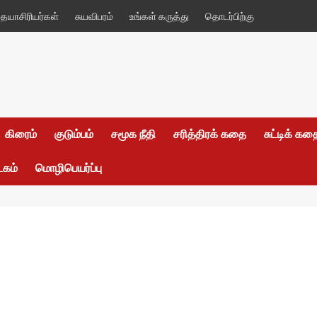
யாசிரியர்கள்
சுயவிபரம்
உங்கள் கருத்து
தொடர்பிற்கு
கிரைம்
குடும்பம்
சமூக நீதி
சரித்திரக் கதை
சுட்டிக் க
டகம்
மொழிபெயர்ப்பு