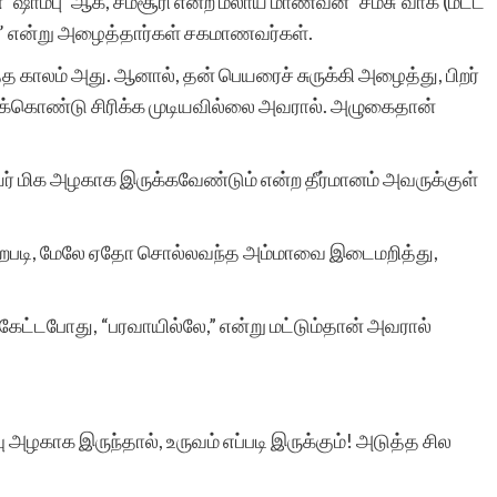
`ஷாம்பு’ ஆக, சம்சூரி என்ற மலாய் மாணவன் `சம்சு’வாக (மட்ட
்ப’ என்று அழைத்தார்கள் சகமாணவர்கள்.
்த காலம் அது. ஆனால், தன் பெயரைச் சுருக்கி அழைத்து, பிறர்
ுக்கொண்டு சிரிக்க முடியவில்லை அவரால். அழுகைதான்
 மிக அழகாக இருக்கவேண்டும் என்ற தீர்மானம் அவருக்குள்
றபடி, மேலே ஏதோ சொல்லவந்த அம்மாவை இடைமறித்து,
 கேட்டபோது, “பரவாயில்லே,” என்று மட்டும்தான் அவரால்
காக இருந்தால், உருவம் எப்படி இருக்கும்! அடுத்த சில