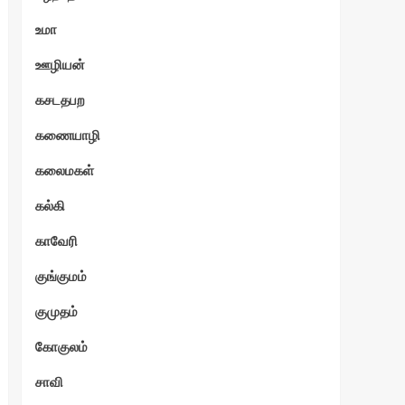
உமா
ஊழியன்
கசடதபற
கணையாழி
கலைமகள்
கல்கி
காவேரி
குங்குமம்
குமுதம்
கோகுலம்
சாவி