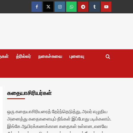
Facebook
Twitter
Instagram
Whatsapp
Telegram
Tumblr
YouTube
தைகள்
த்ரில்லர்
நகைச்சுவை
புனைவு
கதையாசிரியர்கள்
ஒரு கதையாசிரியரைத் தேர்ந்தெடுத்து, அவர் எழுதிய
அனைத்து கதைகளையும் நீங்கள் இப்போது படிக்கலாம்.
இங்கே ஆயிரக்கணக்கான கதைகள் உள்ளன, எனவே