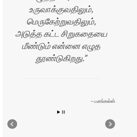
உருவாக்குவதிலும்,
ஆ
மெருகேற்றுவதிலும்,
அடுத்த கட்ட சிறுகதையை
மீண்டும் என்னை எழுத
தூண்டுகிறது.
ப.எங்கல்ஸ்