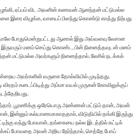
ிழுங்கி, ஏப்பம் விட அவளின் கணவன் ஆனந்தன் மட்டுமல்ல
 இரை விழுங்க, வாயைப் பிளந்து கொண்டு காத்து நிற்பது
சுயமாக ஏற்படும்
எண்ணங்கள் தவிர
த்தாலே போதுமென்றுபட்டது ஆனால் இது அவ்வளவு லேசான
மனிதர்களுக்கு வாழ்க்கை
ும் இருவரும் மனம் செய்து கொண்ட, பின் நினைத்தவுடன் மனம்
தன் மட்டுமல்ல அவர்களும் நினைத்தால், லேசில் நடக்கக்
அனுபவங்கள் மூலம் நிறைய
எண்ணங்களையும், மனதில்
்றைய அவர்களின் வருகை தோல்வியில் முடிந்தது.
பதியும் அளவுக்கு சில
ி விரதம் கடைப்பிடித்து அம்மா வயல் முருகன் கோவிலுக்குப்
 நடந்தேறியது.
நினைவுகளையும்
ருந்தார். பூரணிக்கு ஒரேயொரு அண்ணன் மட்டும் தான், அவன்
உண்டாக்குகிறது.
றான், இன்னும் கல்யாணமாகாததால், விடுதியில் தங்கி இருந்து
இவைகளை எழுத்து
்டிற்கு வந்து போவான், தங்கையை நல்ல இடத்தில் கட்டிக்
க்கப் போவதை அவன் அறிய நேர்ந்தால், செத்தே போய்
வடிவில் கொண்டு வர என்