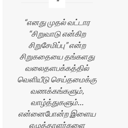
எனது முதல் வட்டார
உங
“சிறுவாடு என்கிற
மிக
சிறுசேமிப்பு” என்ற
சிறுகதையை தங்களது
உள
வலைதளபக்கத்தில்
த
வெளியீடு செய்தமைக்கு
நீ
வணக்கங்களும்,
எல
வாழ்த்துகளும்…
பிர
என்னைபோன்ற இளைய
படை
எழுத்தாளர்களை
வந்