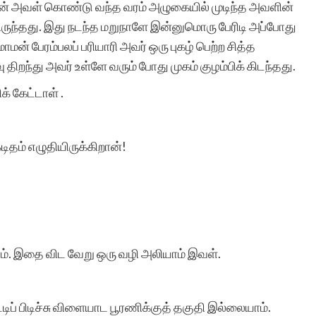
ான் அவள் கொண்டு வந்த வரம் அழுகையில் முடிந்த அவளின்
அதற்கு துணை இருப்போர்
ருந்தது. இது நடந்த மறுநாளே இன்னுமொரு பேரிடி அப்போது
அத்துணை பேருக்கும் என்
ன் பேரம்பலப் பரியாரி அவர் ஒரு புகழ் பெற்ற சித்த
திறந்து அவர் உள்ளே வரும் போது முகம் குழம்பிக் கிடந்தது.
மனமார்ந்த நன்றிகள் பல.
க் கேட்டாள் .
அவர்கள் இப்பணியில்
மேலும் பல உயர்வுகளையும்,
தம் எழுதியிருக்கிறான்!
வெற்றிகளையும் அடைய
ஆண்டவனை
வேண்டுகிறேன். எனது
வாழ்த்துகள்.
ம். இதை விட வேறு ஒரு வழி அலியாம் இவள்.
ிப் பிடிச்சு விளையாட பூரணிக்குத் தகுதி இல்லையாம்.