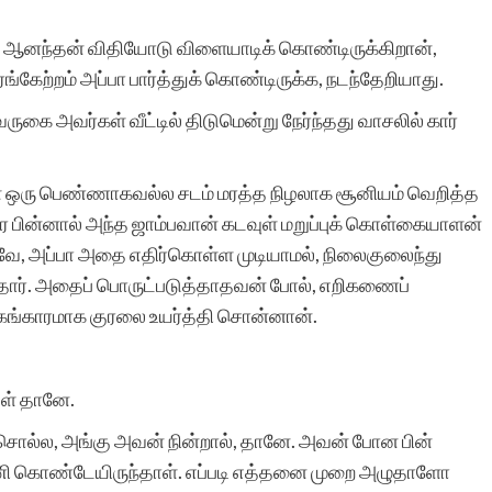
போன்ற சிலர்
ே ஆனந்தன் விதியோடு விளையாடிக் கொண்டிருக்கிறான்,
ஆசைப்படுவார்கள்.ஆனால்
ேற்றம் அப்பா பார்த்துக் கொண்டிருக்க, நடந்தேறியாது.
தனியே நாட்குறிப்பு போல்
கை அவர்கள் வீட்டில் திடுமென்று நேர்ந்தது வாசலில் கார்
எழுதுவதை விட சில
ள்ள ஒரு பெண்ணாகவல்ல சடம் மரத்த நிழலாக சூனியம் வெறித்த
கற்பனைகள் சேர்ந்த கதை
வர பின்னால் அந்த ஜாம்பவான் கடவுள் மறுப்புக் கொள்கையாளன்
வடிவில் எழுத விழையும்
படவே, அப்பா அதை எதிர்கொள்ள முடியாமல், நிலைகுலைந்து
ந்தார். அதைப் பொருட்படுத்தாதவன் போல், எறிகணைப்
எனைப் போன்றவர்களுக்கு
கங்காரமாக குரலை உயர்த்தி சொன்னான்.
ஆதரவு அளித்து ஒரு
.
இணையதள மேடை
யள் தானே.
அமைத்து தந்திருக்கும்
ை சொல்ல, அங்கு அவன் நின்றால், தானே. அவன் போன பின்
‘சிறுகதை.காம்’ நிறுவனர்,
ரணி கொண்டேயிருந்தாள். எப்படி எத்தனை முறை அழுதாளோ