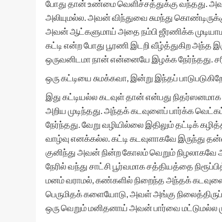
போது தான் உண்மை வெளிச்சத்துக்கு வந்தது. அவர
அலியுமல்ல. அவன் விந்துவை சுமந்து கொண்டிருக்
அவன் ஆட்களுமாய் அதை நம்பி ஜீரணிக்க முடியாமல
கட்டி என்ற போது பூரணி இடறி வீழ்த்துகிற அந்த 
ஒருவனிடமா நான் என்னையே இழக்க நேர்ந்தது. சரி ப
ஒரு கட்டியை சுமக்கவா, இன்று இந்தப் பாடுபடுகிற
இது கட்டியல்ல கடவுள் தான் என்பது நிதர்ஸனமாக
அறிய முடிந்தது. அந்தக் கடவுளைப் பார்க்க வெட்க
நேர்ந்தது. வேறு வழியில்லை இதிலும் தட்டிக் கழித
வாழ்வு எனக்கல்ல. கட்டி கடவுளாகவே இருந்து த
குனிந்து அவன் நின்ற கோலம் வெறும் நிழலாகவே
நேரில் வந்து சாட்சி பூர்வமாக சத்தியத்தை நிரூப
மனம் வராமல், கண்களில் நிறைந்த அந்தக் கடவுளை
பெருமிதக் களையோடு, அவள் அங்கு நிலைத்திருப்ப
ஒரு வெறும் மனிதனாய் அவன் பார்வை மட்டுமல்ல மு