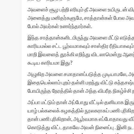
அவளைச் சூழ பற்றி எரியும் தீ அவளை உயிருடன் வ
அனைத்து மனிதர்களுமே, சாத்தான்கள் போல அவளை
போல் அவர்கள் உணர்ந்தார்கள்.
இந்த சாத்தான்களிடமிருந்து அவளை மீட்டு எடு
காரியமல்ல சட்ட பூர்வமாகவும் சாஸ்திர ரீதியாகவ
மாறி இவளைத் தூக்கி எறிந்து விடலாமென்று ஆனந்
கூடிய காரியமா இது?
அழுகிற அவளை சமாதானப்படுத்த முடியாமலே, அன
இதையெல்லாம் புறம் தள்ளி மறந்து விட்டு கந்தசஷ்ட
போயிருந்த நேரத்தில் தான் அந்த விபரீத நிகழ்ச்சி
அப்பா மட்டும் தான் அப்போது வீட்டில் தனியாக இ
யாழ் பல்கலைக் கழகத்தில் நூலகராகப் பணி புரிகி
தான் பணி புரிகிறான், அபூர்வமாக எப்போதாவது வீட
கொடுத்து விட்டதாகவே அவன் நினைப்பு . இனி நட