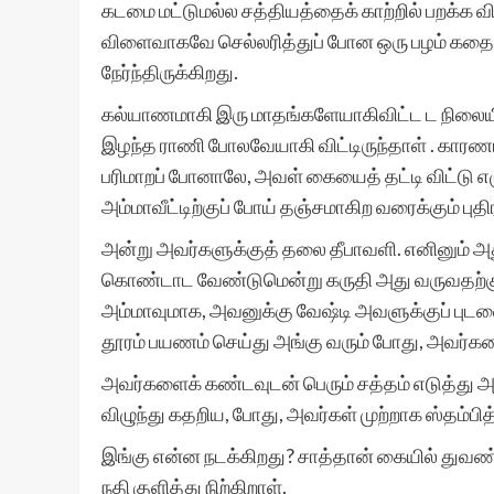
கடமை மட்டுமல்ல சத்தியத்தைக் காற்றில் பறக்க வி
விளைவாகவே செல்லரித்துப் போன ஒரு பழம் கதையை 
நேர்ந்திருக்கிறது.
கல்யாணமாகி இரு மாதங்களேயாகிவிட்ட ட நிலையில்
இழந்த ராணி போலவேயாகி விட்டிருந்தாள் . காரண
பரிமாறப் போனாலே, அவள் கையைத் தட்டி விட்டு 
அம்மாவீட்டிற்குப் போய் தஞ்சமாகிற வரைக்கும் புத
அன்று அவர்களுக்குத் தலை தீபாவளி. எனினும் அது
கொண்டாட வேண்டுமென்று கருதி அது வருவதற்கு 
அம்மாவுமாக, அவனுக்கு வேஷ்டி அவளுக்குப் புடவ
தூரம் பயணம் செய்து அங்கு வரும் போது, அவர்கள
அவர்களைக் கண்டவுடன் பெரும் சத்தம் எடுத்து அ
விழுந்து கதறிய, போது, அவர்கள் முற்றாக ஸ்தம்பித
இங்கு என்ன நடக்கிறது? சாத்தான் கையில் துவண்ட
நதி குளித்து நிற்கிறாள்.