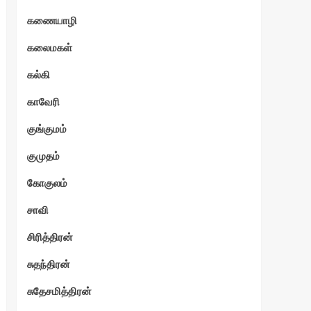
கணையாழி
ேகம்
கலைமகள்
கல்கி
காவேரி
குங்குமம்
குமுதம்
கோகுலம்
சாவி
சிரித்திரன்
சுதந்திரன்
சுதேசமித்திரன்