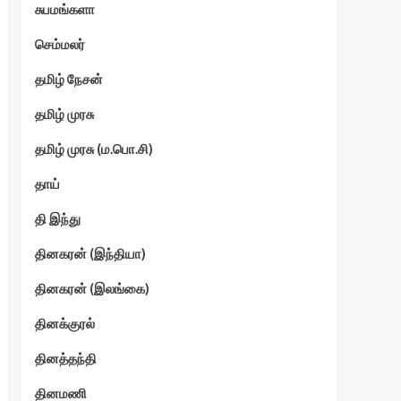
சுபமங்களா
செம்மலர்
தமிழ் நேசன்
தமிழ் முரசு
தமிழ் முரசு (ம.பொ.சி)
தாய்
தி இந்து
தினகரன் (இந்தியா)
தினகரன் (இலங்கை)
தினக்குரல்
தினத்தந்தி
தினமணி