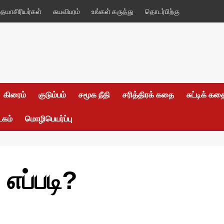
யாசிரியர்கள்
சுயவிபரம்
உங்கள் கருத்து
தொடர்பிற்கு
கிரைம்
குடும்பம்
சமூக நீதி
சரித்திரக் கதை
சுட்டிக் க
டகம்
மொழிபெயர்ப்பு
எப்படி?