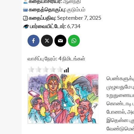
கதையாசிரியர்:
ஆனந்தி
கதைத்தொகுப்பு:
குடும்பம்
கதைப்பதிவு:
September 7, 2025
பார்வையிட்டோர்:
6,734
வாசிப்பு நேரம்:
4
நிமிடங்கள்
பெண்களுக்கு
முழுவதுமே ப
உறுதுணையாக
கொண்டாடி ம
போனால், அவ
இதென்ன புத
வேண்டுமென