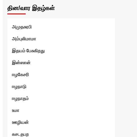
தின/வார இதழ்கள்
அமுதசுரபி
அம்புலிமாமா
இதயம் பேசுகிறது
இன்ஸான்
ஈழகேசரி
ஈழநாடு
ஈழநாதம்
உமா
ஊழியன்
கசடதபற