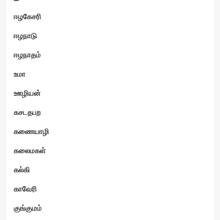
ஈழகேசரி
ஈழநாடு
ஈழநாதம்
உமா
ஊழியன்
கசடதபற
கணையாழி
கலைமகள்
கல்கி
காவேரி
குங்குமம்