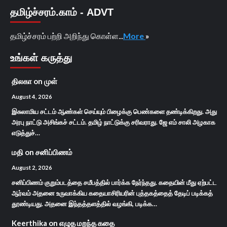
தமிழ்ச்சரம்.காம் - ADVT
தமிழ்ச்சரம் பற்றி அறிந்து கொள்ள...
More
»
உங்கள் கருத்து
திலகா
on
முள்
August 4, 2026
இசுலாமிய சட்டம் ஆண்கள் செய்யும் பிழைக்கு பெண்களை தண்டிக்கிறது. அது
அரபு நாட்டு அசிங்கச் சட்டம். தமிழ் நாட்டுக்கு சரிவராது. ஜே எம் சாலி அழகாக
எடுத்துச்…
மதி
on
சனிப்பிணம்
August 2, 2026
சனிப்பிணம் குறும்படத்தை சமீபத்தில் பார்க்க நேர்ந்தது. கதையின் மீது ஏற்பட்ட
ஆர்வம் அதனை உருவாக்கிய கதையாசிரியரின் புத்தகத்தைத் தேடிப் படிக்கத்
தூண்டியது. அதனை இந்தத்தளத்தில் வழங்கி, படிக்க…
Keerthika
on
எழுத மறந்த கதை