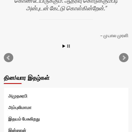
கொண்டேயிருக்கும். ஆதரவு கொடுக்கும்படி
அன்புடன் கேட்டு கொள்கின்றேன்.
யா
மு.பால முரளி
தின/வார இதழ்கள்
அமுதசுரபி
அம்புலிமாமா
இதயம் பேசுகிறது
இன்ஸான்