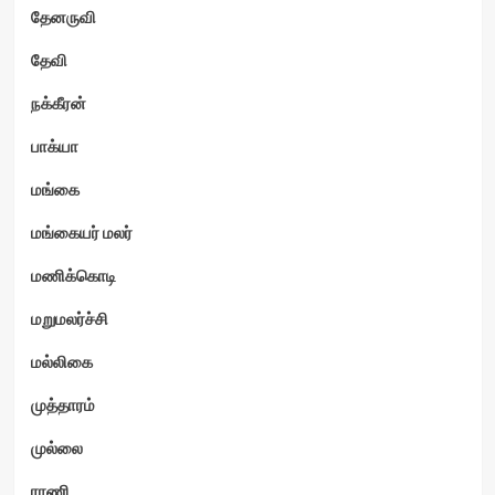
தேனருவி
தேவி
நக்கீரன்
பாக்யா
மங்கை
மங்கையர் மலர்
மணிக்கொடி
மறுமலர்ச்சி
மல்லிகை
முத்தாரம்
முல்லை
ராணி