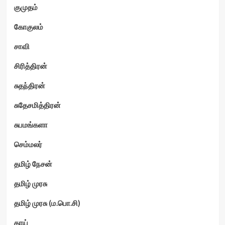
குமுதம்
கோகுலம்
சாவி
சிரித்திரன்
சுதந்திரன்
சுதேசமித்திரன்
சுபமங்களா
செம்மலர்
தமிழ் நேசன்
தமிழ் முரசு
தமிழ் முரசு (ம.பொ.சி)
தாய்