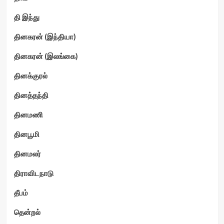
தி இந்து
தினகரன் (இந்தியா)
தினகரன் (இலங்கை)
தினக்குரல்
தினத்தந்தி
தினமணி
தினபூமி
தினமலர்
திராவிடநாடு
தீபம்
தென்றல்