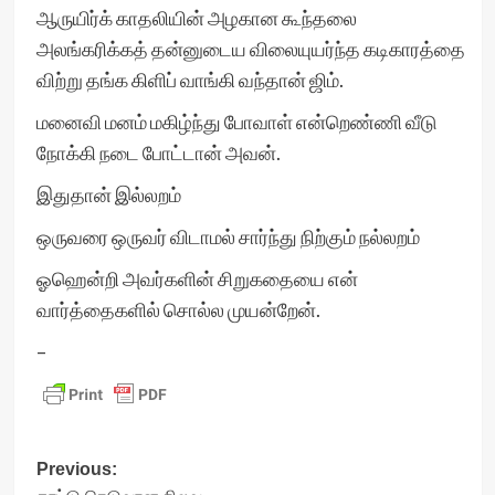
ஆருயிர்க் காதலியின் அழகான கூந்தலை
அலங்கரிக்கத் தன்னுடைய விலையுயர்ந்த கடிகாரத்தை
விற்று தங்க கிளிப் வாங்கி வந்தான் ஜிம்.
மனைவி மனம் மகிழ்ந்து போவாள் என்றெண்ணி வீடு
நோக்கி நடை போட்டான் அவன்.
இதுதான் இல்லறம்
ஒருவரை ஒருவர் விடாமல் சார்ந்து நிற்கும் நல்லறம்
ஓஹென்றி அவர்களின் சிறுகதையை என்
வார்த்தைகளில் சொல்ல முயன்றேன்.
–
Post
Previous: