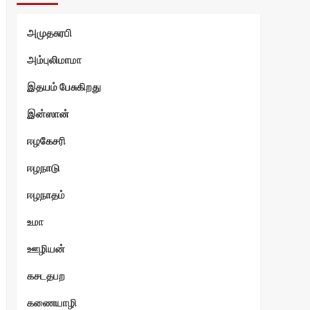
அமுதசுரபி
அம்புலிமாமா
இதயம் பேசுகிறது
இன்ஸான்
ஈழகேசரி
ஈழநாடு
ஈழநாதம்
உமா
ஊழியன்
கசடதபற
கணையாழி