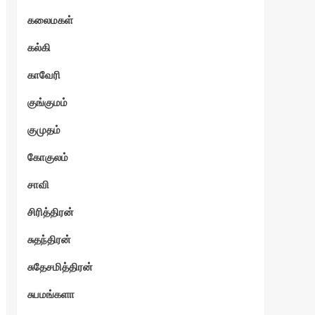
கலைமகள்
கல்கி
காவேரி
குங்குமம்
குமுதம்
கோகுலம்
சாவி
சிரித்திரன்
சுதந்திரன்
சுதேசமித்திரன்
சுபமங்களா