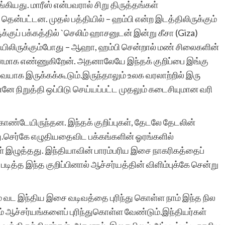
்கியது. மாரீஸ் என்பவரால் சிறு திருத்தங்கள்
்பட்டன. முதல் பத்தியில் – ஹம்பி என்ற இடத்திலிருக்கும்
குப் பக்கத்தில் `செலிம் ஹாசனுடன் இன்று கீசா (Giza)
 அடியிலிருக்கும்போது – ஆஹா, ஹம்பி சென்றால் மண் சிலைகளின்
மாக எண்ணுகிறேன். அதனாலேயே இந்தக் குறிப்பை இங்கு
யவையாக இருக்கக்கூடும்.இருந்தாலும் உலக வரலாற்றில் இரு
ே நிறுத்தி ஒப்பிடு செய்யப்பட்ட முதலும் கடைசியுமான வரி
ண்டேயிருந்தன. இந்தக் குறிப்புகள், தேடலே தேடலின்
செர்கே எழுதியதைவிட பக்கங்களின் ஓரங்களில்
ுள் இழுத்தது. இந்தியாவின் பாரம்பரிய இசை நாகரிகத்தைப்
் படித்த இந்த குறிப்பினால் ஆச்சர்யத்தின் விளிம்புக்கே சென்று
றும் வட இந்திய இசை வடிவத்தை புரிந்து கொள்ள நாம் இந்த நில
ம் ஆச்சர்யங்களைப் புரிந்துகொள்ள வேண்டும்.இந்தியர்கள்