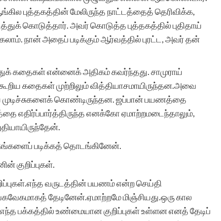
ல புத்தகத்தின் மேலிருந்த நாட்டத்தைத் தெரிவிக்க,
செய்வது எங்களை
்துக் கொடுத்தார். அவர் கொடுத்த புத்தகத்தில் புதிதாய்
நெகிழச்செய்கிறது. தங்கள்
லாம். நான் அதைப் படிக்கும் ஆர்வத்தில் புரட்ட, அவர் தன்
அரிய பணிக்கு என்
ஆத்மார்த்தமான
ுக் கதைகள் என்னைக் அதிகம் கவர்ந்தது. சாமுராய்
கூறிய கதைகள் முற்றிலும் வித்தியாசமாயிருந்தன.அவை
வாழ்த்துகள்.
 முடிச்சுகளைக் கொண்டிருந்தன. ஜப்பான் பயணத்தை
்தை எதிர்ப்பார்த்திருந்த எனக்கோ ஏமாற்றமடைந்தாலும்,
தியாயிருந்தேன்.
்கங்களைப் படிக்கத் தொடங்கினேன்.
சந்திரா மனோக
ன் குறிப்புகள்.
ிப்புகள்.எந்த வருடத்தின் பயணம் என்ற செய்தி
ேகவேகமாகத் தேடினேன்.ஏமாற்றமே மிஞ்சியது.ஒரு கால
்த பக்கத்தில் உண்மையான குறிப்புகள் உள்ளன எனத் தேடிப்