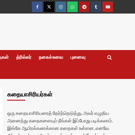
Facebook
Twitter
Instagram
Whatsapp
Telegram
Tumblr
YouTube
தைகள்
த்ரில்லர்
நகைச்சுவை
புனைவு
கதையாசிரியர்கள்
ஒரு கதையாசிரியரைத் தேர்ந்தெடுத்து, அவர் எழுதிய
அனைத்து கதைகளையும் நீங்கள் இப்போது படிக்கலாம்.
இங்கே ஆயிரக்கணக்கான கதைகள் உள்ளன, எனவே