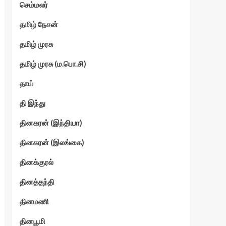
செம்மலர்
தமிழ் நேசன்
தமிழ் முரசு
தமிழ் முரசு (ம.பொ.சி)
தாய்
தி இந்து
தினகரன் (இந்தியா)
தினகரன் (இலங்கை)
தினக்குரல்
தினத்தந்தி
தினமணி
தினபூமி