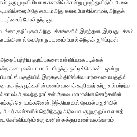
் ஒரு முடிவிலியான கனவில் சென்று முடிந்துவிடும். அவை
முடியவில்லை;அதே சமயம் அது கனவுபோலில்லாமல், அந்தக்
ைபடத்தைப் போலிருந்தது.
கா குறிப்புகள் அந்த பக்கங்களில் இருந்தன. இருபது பக்கம்
ு தொடங்கினால் வேறொரு பயணம் போல் அந்தக் குறிப்புகள்
தைப் பற்றிய குறிப்புகளை உன்னிப்பாக படிக்கத்
்ற கனவு என் மாமாவிடமிருந்து ஒட்டிக்கொண்ட ஒன்று.
பியாட்ஸ் பகுதியில் இருக்கும் திமிங்கில பார்வைமையத்தில்
்த மகரந்த பூக்களின் மணம் வரைக் கூறி ஊர் சுற்றுதல் பற்றிய
ில்லாமல் அலைந்த நாட்கள் அவை. மாமாவின் சொற்களின்
ஏங்கத் தொடங்கினேன். இந்தியாவில் நேபால் பகுதியில்
ோது அவர் கண்களில் தெரிந்தது ஆர்வமா, குறுகுறுப்பா எனத்
 கேள்விப்படும் சிறுவனின் தத்ரூப உணர்வலங்காரம்