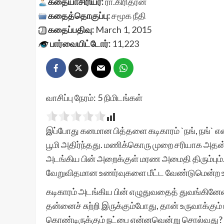
கதையாசிரியர்:
ரா.கிரிதரன்
கதைத்தொகுப்பு:
சமூக நீதி
கதைப்பதிவு:
March 1, 2015
பார்வையிட்டோர்:
11,223
வாசிப்பு நேரம்:
5
நிமிடங்கள்
இப்போது கனமான பித்தளை கடிகாரம் `நங், நங்` எ
பூமி அதிர்ந்தது. மணிக்கொரு முறை சரியாக அதன் 
அடங்கிய பின் அறைக்குள் மரண அமைதி திரும்பும்
வேறுவிதமான உணர்வுகளை மீட்ட வேண்டுமென்ற உறுத
கடிகாரம் அடங்கிய பின் எழுதுவதைத் துவங்கினே
தன்னைச் சுற்றி இருக்கும்போது, தான் உருவாக்கும
கொண்டிருக்கும் நட்பை என்னவென்று சொல்வது? யா