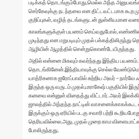
படிக்கத் தொடங்கும்போது,மெல்ல அந்த அனுபவங்கள
செர்கேவுக்கு நடந்தவை என திட்டவட்டமாக கூற 
குறிப்புகள், வழித் தடங்களுடன் துள்ளியமான வர
காலங்களுக்குள் பயணம் செய்வதுபோல், எண்ணிலடங்
முடிந்தது என மறுபடியும் முதல் பக்கத்திலிருந்த
ஆழியின் ஆழத்தில் சென்றுகொண்டேயிருந்தது.
அதில் என்னை மிகவும் கவர்ந்தது இந்திய பயணம். அ
தொடங்கினேன்.இந்தியாவுக்கு செல்ல வேண்டுமென
யாத்ரிகனாக ஐரோப்பாவில் சுற்றிய அவர் – நார்வே ஃ
இருந்த ஒரு வருடம் முதல்,மராகேஷ் பகுதியில் இருந
கனவை என்னுள் விதைத்து விட்டார். அவர் இலக்க
ஜாலத்தில் அந்தந்த நாட்டின் வாசனைக்காகக்கூட 
இருக்கும் ஒரு ஏரியில் படகு சவாரி பற்றி கூறியப
தெரியவில்லை.அது, முதல் முறை காம விளையாட்டை
போலிருந்தது.