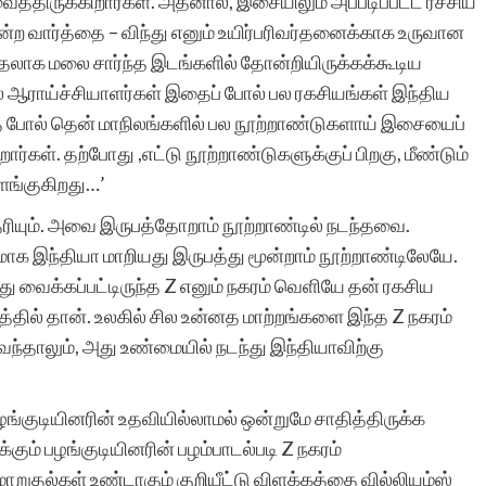
்திருக்கிறார்கள். அதனால், இசையிலும் அப்படிப்பட்ட ரசசிய
என்ற வார்த்தை – விந்து எனும் உயிர்பரிவர்தனைக்காக உருவான
முதலாக மலை சார்ந்த இடங்களில் தோன்றியிருக்கக்கூடிய
 ஆராய்ச்சியாளர்கள் இதைப் போல் பல ரகசியங்கள் இந்திய
ே போல் தென் மாநிலங்களில் பல நூற்றாண்டுகளாய் இசையைப்
றார்கள். தற்போது ,எட்டு நூற்றாண்டுகளுக்குப் பிறகு, மீண்டும்
ளங்குகிறது…’
ரியும். அவை இருபத்தோறாம் நூற்றாண்டில் நடந்தவை.
கரமாக இந்தியா மாறியது இருபத்து மூன்றாம் நூற்றாண்டிலேயே.
து வைக்கப்பட்டிருந்த Z எனும் நகரம் வெளியே தன் ரகசிய
்தில் தான். உலகில் சில உன்னத மாற்றங்களை இந்த Z நகரம்
்தாலும், அது உண்மையில் நடந்து இந்தியாவிற்கு
்குடியினரின் உதவியில்லாமல் ஒன்றுமே சாதித்திருக்க
க்கும் பழங்குடியினரின் பழம்பாடல்படி Z நகரம்
மாறுதல்கள் உண்டாகும் குறியீட்டு விளக்கத்தை வில்லியம்ஸ்