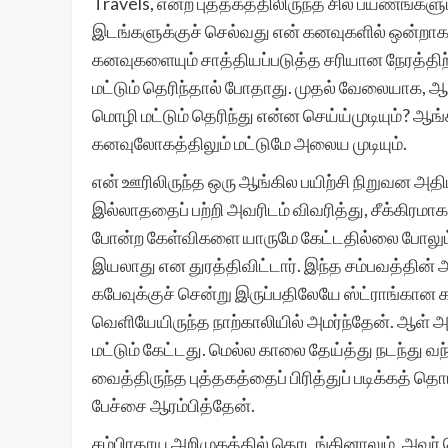
Travels, என்ற புத்தகத்திலிருந்த சில பயணங்க
இடங்களுக்குச் செல்வது என் கனவுகளில் ஒன்றாக 
கனவுகளையும் சாத்தியப்படுத்த சரியான நேரத்திற
மட்டும் தெரிந்தால் போதாது. முதல் வேலையாக, ஆ
மொழி மட்டும் தெரிந்து என்ன செய்ய்முடியும்? ஆங
கனவுலோகத்திலும் மட்டுமே அலைய முடியும்.
என் ஊரிலிருந்த ஒரு ஆங்கில பயிற்சி நிறுவன அதிபர
இல்லாததைப் பற்றி அவரிடம் விவரித்து, சீக்கிரம
போன்ற கேள்விகளை யாருமே கேட்டதில்லை போலும்
இயலாது என துரத்திவிட்டார். இந்த சம்பவத்தின் 
கபேவுக்குச் சென்று இருப்பதிலேயே ஸ்ட்ராங்கான 
வெளியேயிருந்த நாற்காலியில் அமர்ந்தேன். ஆள் அர
மட்டும் கேட்டது. மெல்ல காலை தேய்த்து நடந்து வந்
வைத்திருந்த புத்தகத்தைப் பிரித்துப் படிக்கத் 
பேச்சை ஆரம்பித்தேன்.
சம்பிரதாய அறிமுகத்தில் தொடங்கினாலும், அவ