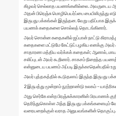
கிழவர் செல்லாத பயணங்களில்லை. அவருடைய ஆங்கி
அதன் பிரெஞ்சு மொழிபெயர்ப்பை பையிலிருந்து எடுத
இருபது பக்கங்கள் இருந்தன. வேறு பதிப்பாக இருக்க
பயணக் கதைகளை சொல்லத் தொடங்கினார்.
அவர் சொன்ன கதைகளில் ஜப்பான் நாட்டு கிராமத்த
கதைகளை மட்டுமே கேட்டுப் பழகிய எனக்கு அவர் 
சாதாரண மத்திய வர்க்கக் கதைகள்; ஆனால், மாய
சலிப்புடன் அவர் கூறினார். சாகசம் நிறைந்த பயணத
என்னுடைய பயணம் அப்படி இருக்காதென்பதில் உறு
அவர் புத்தகத்தில் கூடுதலாய் இருந்த இருபது பக
2 இருபத்து மூன்றாம் நூற்றாண்டு உலகம் – யாத்ரிகனி
அது செர்கே என்ற பிரஞ்சுக்காரனின் பிரயாணக் குற
தெரிந்துகொள்ள அந்த இருபது பக்கங்களையும் வ
வரையறைக்குள் வராத அனுபவங்களின் தொகுப்பு.எந