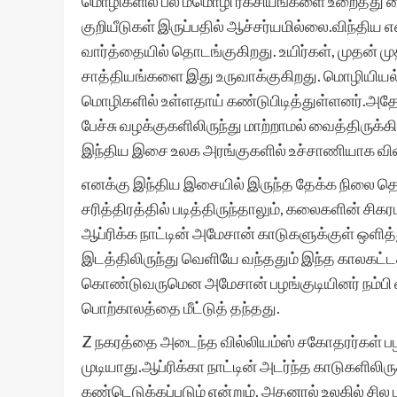
மொழிகளில் பல மீமொழி ரகசியங்களை உறைத்து வைத
குறியீடுகள் இருப்பதில் ஆச்சர்யமில்லை.விந்திய 
வார்த்தையில் தொடங்குகிறது. உயிர்கள், முதன் 
சாத்தியங்களை இது உருவாக்குகிறது. மொழியியல்
மொழிகளில் உள்ளதாய் கண்டுபிடித்துள்ளனர்.அத
பேச்சு வழக்குகளிலிருந்து மாற்றாமல் வைத்திருக்கி
இந்திய இசை உலக அரங்குகளில் உச்சாணியாக வி
எனக்கு இந்திய இசையில் இருந்த தேக்க நிலை தெ
சரித்திரத்தில் படித்திருந்தாலும், கலைகளின் சி
ஆப்ரிக்க நாட்டின் அமேசான் காடுகளுக்குள் ஒளித்
இடத்திலிருந்து வெளியே வந்ததும் இந்த காலகட்டத
கொண்டுவருமென அமேசான் பழங்குடியினர் நம்பி வந
பொற்காலத்தை மீட்டுத் தந்தது.
Z நகரத்தை அடைந்த வில்லியம்ஸ் சகோதரர்கள் பழங
முடியாது.ஆப்ரிக்கா நாட்டின் அடர்ந்த காடுகளிலிரு
கண்டெடுக்கப்படும் என்றும், அதனால் உலகில் சில 