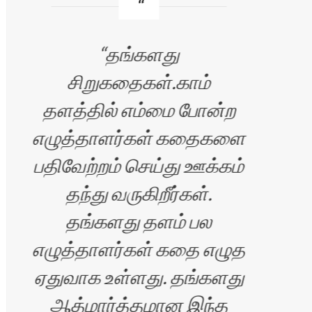
தங்களது
சி
சிறுகதைகள்.காம்
தளத்தில் எம்மை போன்ற
பெர
எழுத்தாளர்கள் கதைகளை
அதி
பதிவேற்றம் செய்து ஊக்கம்
க
தந்து வருகிறீர்கள்.
மட
தங்களது தளம் பல
சி
எழுத்தாளர்கள் கதை எழுத
ஏதுவாக உள்ளது. தங்களது
ஆத்மார்த்தமான இந்த
க