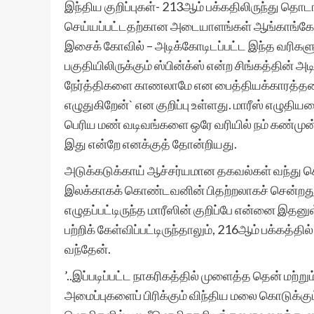
இந்திய குறிப்புகள்- 213ஆம் பக்கதிலிருந்து தொடங
செய்யப்பட்டதற்கான அடையாளங்கள் ஆங்காங்கே தென
இசைக் கோவில் – அடிக்கோடிடப்பட்ட இந்த வரிகளுக்
பகுதியிலிருக்கும் ஸ்பின்க்ஸ் என்ற சிங்கத்தின்
நேர்த்திகளை காணலாமே என பைத்தியக்காரத்தன
எழுதுகிறேன்` என குறிப்பு உள்ளது. மாரீஸ் எழுதி
பெரிய மண் வடிவங்களை ஒரே வரியில் நம் கண்முன்ன
இது என்றே எனக்குத் தோன்றியது.
அடுக்கடுக்காய் ஆச்சர்யமான தகவல்கள் வந்து கொ
இலக்காகக் கொண்டவனின் பிதற்றலாகச் சென்றது.
எழுதப்பட்டிருந்த மாரீஸின் குறிப்பே என்னை இதன
பற்றிக் கேள்விப்பட்டிருந்தாலும், 216ஆம் பக்கத்தில
வந்தேன்.
’..இப்படிப்பட்ட நாகரிகத்தில் முளைத்த தென் மற்
அமைப்புகளைப் பிரிக்கும் விந்திய மலை கொடுக்கு