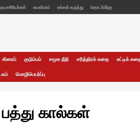
யாசிரியர்கள்
சுயவிபரம்
உங்கள் கருத்து
தொடர்பிற்கு
கிரைம்
குடும்பம்
சமூக நீதி
சரித்திரக் கதை
சுட்டிக் க
டகம்
மொழிபெயர்ப்பு
 பத்து கால்கள்