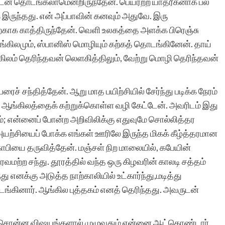
ளுடன் தொடங்கலாமென்றிருந்தேன். பெயரற்ற யாத்ரீகனாக பல
இருந்தது. என் அப்பாவின் கனவும் அதுவே. இரு
்காக காத்திருந்தேன். வெளி உலகத்தை அளக்க பிரெஞ்சு
வணக்கம். எண்ணற்ற
ங்கிலமும், ஸ்பானிஸ் மொழியும் கற்கத் தொடங்கினேன். தாய்
சிறுகதைகளும்,
்கிலம் தெரிந்தவன் லெளகித்திலும், வேற்று மொழி தெரிந்தவன்
தொடர்கதைகளும் பல்வேறு
ைச் சந்தித்தேன். ஆறு மாத பயிற்சியில் சேர்ந்து படிக்க நேரம்
தலைப்புகளில்
ாக ஆங்கிலத்தைக் கற்றுக்கொள்ள வழி கேட்டேன். அவரிடம் இது
கொட்டிக்கிடக்கின்றன.
; என்னைப் போன்ற அறிவிலிக்கு எதுவுமே சொல்லித்தர
அயற்சியைப் போக்க எங்கள் ஊரிலே இருந்த மிகக் கீழ்த்தரமான
என்னைப் போன்ற
காபியை தருவித்தேன். மஞ்சள் நிற மாலையில், கபேயின்
ஏராளமான
வமற்ற சந்து. தூரத்தில் வந்த ஒரு கிழவரின் காலடி சத்தம்
து எனக்கு அடுத்த நாற்காலியில் உட்கார்ந்து,மடித்து
படைப்பாளிகளுக்கு இப்படி
தொடங்கினார். ஆங்கில புத்தகம் எனத் தெரிந்தது. அவருடன்
ஒரு வாய்ப்பு. குறுகிய
காலத்தில் பதிவேற்றம்
ர் சொன்ன விஷயங்களால் முழுவதும் என்னை ஆட்கொண்டார்.