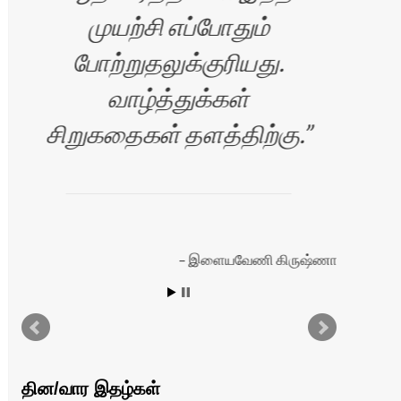
முயற்சி எப்போதும்
போற்றுதலுக்குரியது.
வாழ்த்துக்கள்
ப
சிறுகதைகள் தளத்திற்கு.
சே
நெ
இளையவேணி கிருஷ்ணா
ரன்
தின/வார இதழ்கள்