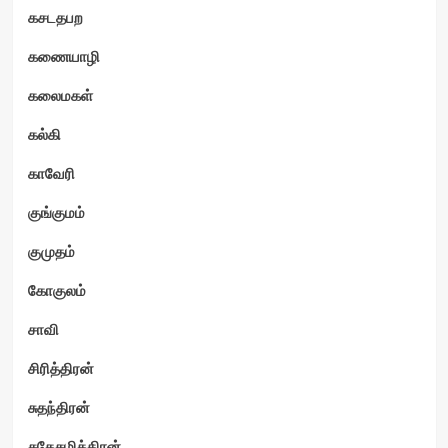
கசடதபற
கணையாழி
கலைமகள்
கல்கி
காவேரி
குங்குமம்
குமுதம்
கோகுலம்
சாவி
சிரித்திரன்
சுதந்திரன்
சுதேசமித்திரன்