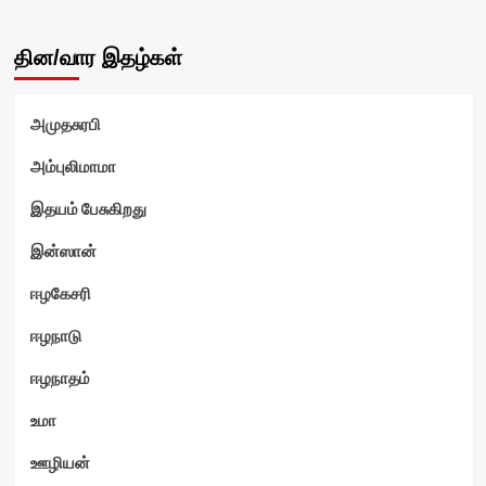
தின/வார இதழ்கள்
அமுதசுரபி
அம்புலிமாமா
இதயம் பேசுகிறது
இன்ஸான்
ஈழகேசரி
ஈழநாடு
ஈழநாதம்
உமா
ஊழியன்