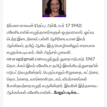
நிர்மலா ராகவன் (பிறப்பு: அக்டோபர் 17 1942)
மலேசியாவில் எழுத்தாளர்களுள் ஒருவராவார். ஓய்வு
பெற்ற இடைநிலைப் பள்ளி ஆசிரியையான இவர்
ஆங்கிலம், தமிழ் ஆகிய இரு மொழிகளிலும் சரளமாக
எழுதக்கூடியவர். மின் அஞ்சல் முகவரி:
nirurag@gmail.com எழுத்துத் துறை ஈடுபாடு 1967
தொடக்கம் இவர் மலேசியா தமிழ் இலக்கியத்துறையில்
ஈடுபட்டுவருகின்றார். பெரும்பாலும் சிறுகதை, கட்டுரை,
தொடர்கதை, வானொலி நாடகம், விமர்சனங்கள்
போன்றவற்றை எழுதி வருகின்றார். இவரின் இத்தகைய
ஆக்கங்கள் மலேசியாவின்…
மேலும் படிக்க...