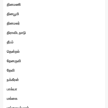
தினமணி
தினபூமி
தினமலர்
திராவிடநாடு
தீபம்
தென்றல்
தேனருவி
தேவி
நக்கீரன்
பாக்யா
மங்கை
மங்கையர் மலர்