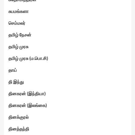
சுபமங்களா
செம்மலர்
தமிழ் நேசன்
தமிழ் முரசு
தமிழ் முரசு (ம.பொ.சி)
தாய்
தி இந்து
தினகரன் (இந்தியா)
தினகரன் (இலங்கை)
தினக்குரல்
தினத்தந்தி