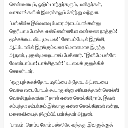
சென்னையும், ஓடும் மாந்தர்களும், மனிதர்கள்,
வாகனங்களின் இரைச்சலும் சேர்ந்து வந்தன.
“பஸ்ஸிலே இவ்வளவு பேரை அடைப்பாங்கன்னு
தெரியாம போச்சு. என்னென்னமோ எண்ணை நாத்தம்!
மூச்சுக்கூட விட முடியல!” கோயம்பேடில் இறங்கி,
ஆட்டோவில் இறங்கும்வரை மௌனமாக இருந்த
அருண், முதன்முறையாகப் பேசினார். “இனிமே பஸ்ஸே
வேண்டாம்பா! டாக்சிதான்!” உடலைக் குலுக்கிக்
கொண்டார்.
“ஒரு புத்தகத்தோட மதிப்பை அதோட அட்டையை
வெச்சு எடைபோடக் கூடாதுன்னு சரியாத்தான் சொல்லி
வெச்சிருக்காங்க!” தான் என்ன சொல்கிறோம், இவள்
சம்பந்தா சம்பந்தம் இல்லாது என்ன சொல்கிறாள் என்று,
மனைவியைத் திரும்பிப் பார்த்தார் அருண்.
`பாவம்! ரொம்ப நேரம் பஸ்ஸிலே வந்தது இவளுக்குத்