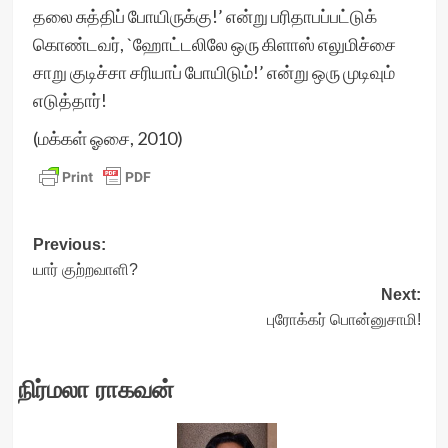
தலை சுத்திப் போயிருக்கு!’ என்று பரிதாபப்பட்டுக்
கொண்டவர், `ஹோட்டலிலே ஒரு கிளாஸ் எலுமிச்சை
சாறு குடிச்சா சரியாப் போயிடும்!’ என்று ஒரு முடிவும்
எடுத்தார்!
(மக்கள் ஓசை, 2010)
Post
Previous:
யார் குற்றவாளி?
navigation
Next:
புரோக்கர் பொன்னுசாமி!
நிர்மலா ராகவன்