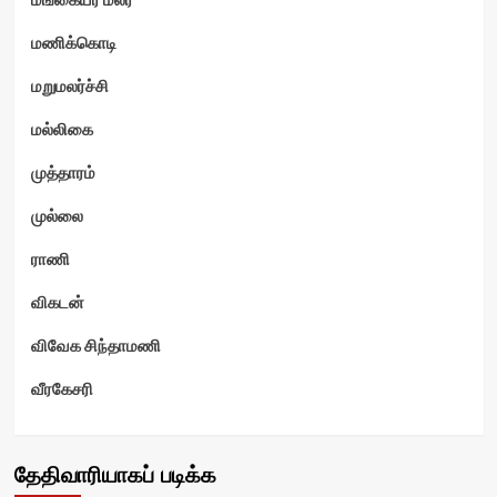
மணிக்கொடி
மறுமலர்ச்சி
மல்லிகை
முத்தாரம்
முல்லை
ராணி
விகடன்
விவேக சிந்தாமணி
வீரகேசரி
தேதிவாரியாகப் படிக்க