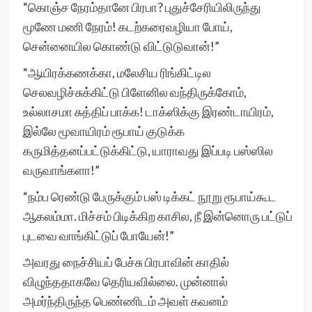
“கொஞ்ச நேரம்தானே பிரபா? புதுச்சேரியிலிருந்து
மூணே மணி நேரம்! கடற்கரைவழியா போய்,
சென்னையில கொண்டு விட்டுடுவான்!”
“ஆயிரக்கணக்கா, மலேசிய ரிங்கிட்டில
செலவழிச்சுக்கிட்டு பிளேனில வந்திருக்கோம்,
உல்லாசமா சுத்திப் பாக்க! டாக்ஸிக்கு இரண்டாயிரம்,
இல்லே மூவாயிரம் ரூபாய் குடுக்க
கருமித்தனப்பட்டுக்கிட்டு, யாராவது இப்படி பஸ்ஸில
வருவாங்களா!”
“நம்ப ரெண்டு பேருக்கும் பஸ் டிக்கட் நூறு ரூபாய்கூட
ஆகலம்மா. மிச்சம் பிடிக்கிற காசில, நீ இன்னொரு பட்டுப்
புடவை வாங்கிட்டுப் போயேன்!”
அவரது நைச்சியப் பேச்சு பிரபாவின் காதில்
விழுந்ததாகவே தெரியவில்லை. முன்னால்
அமர்ந்திருந்த பெண்ணிடம் அவள் கவனம்