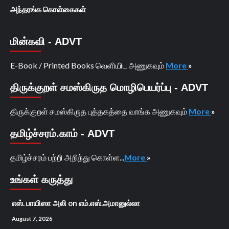
அந்தரங்க கொள்கைகள்
மின்கவி - ADVT
E-Book / Printed Books வெளியிட அணுகவும்
More
»
திருக்குறள் சமஸ்கிருத மொழிபெயர்ப்பு - ADVT
திருக்குறள் சமஸ்கிருத புத்தகத்தை வாங்க அணுகவும்
More
»
தமிழ்ச்சரம்.காம் - ADVT
தமிழ்ச்சரம் பற்றி அறிந்து கொள்ள...
More
»
உங்கள் கருத்து
எஸ். பாயிஸா அலி
on
எம்.எஸ்.அமானுல்லா
August 7, 2026