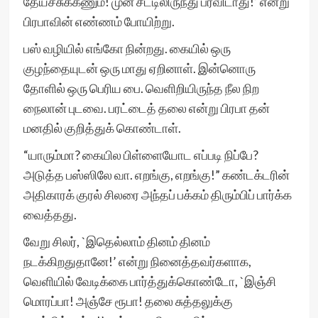
தேய்ச்சுக்கணும்! முன் சீட்டிலிருந்து பரவிடாது!’ என்று
பிரபாவின் எண்ணம் போயிற்று.
பஸ் வழியில் எங்கோ நின்றது. கையில் ஒரு
குழந்தையுடன் ஒரு மாது ஏறினாள். இன்னொரு
தோளில் ஒரு பெரிய பை. வெளிறியிருந்த நீல நிற
நைலான் புடவை. பரட்டைத் தலை என்று பிரபா தன்
மனதில் குறித்துக் கொண்டாள்.
“யாரும்மா? கையில பிள்ளையோட எப்படி நிப்பே?
அடுத்த பஸ்ஸிலே வா. எறங்கு, எறங்கு!” கண்டக்டரின்
அதிகாரக் குரல் சிலரை அந்தப் பக்கம் திரும்பிப் பார்க்க
வைத்தது.
வேறு சிலர், `இதெல்லாம் தினம் தினம்
நடக்கிறதுதானே!’ என்று நினைத்தவர்களாக,
வெளியில் வேடிக்கை பார்த்துக்கொண்டோ, `இஞ்சி
மொரப்பா! அஞ்சே ரூபா! தலை சுத்தலுக்கு