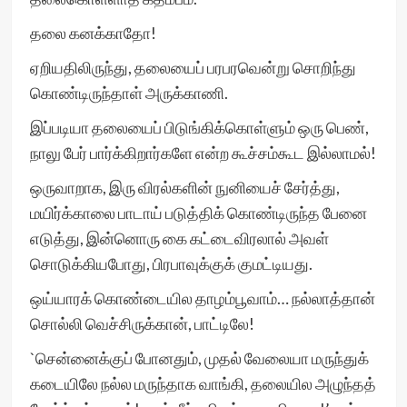
தலை கனக்காதோ!
ஏறியதிலிருந்து, தலையைப் பரபரவென்று சொறிந்து
கொண்டிருந்தாள் அருக்காணி.
இப்படியா தலையைப் பிடுங்கிக்கொள்ளும் ஒரு பெண்,
நாலு பேர் பார்க்கிறார்களே என்ற கூச்சம்கூட இல்லாமல்!
ஒருவாறாக, இரு விரல்களின் நுனியைச் சேர்த்து,
மயிர்க்காலை பாடாய் படுத்திக் கொண்டிருந்த பேனை
எடுத்து, இன்னொரு கை கட்டைவிரலால் அவள்
சொடுக்கியபோது, பிரபாவுக்குக் குமட்டியது.
ஒய்யாரக் கொண்டையில தாழம்பூவாம்… நல்லாத்தான்
சொல்லி வெச்சிருக்கான், பாட்டிலே!
`சென்னைக்குப் போனதும், முதல் வேலையா மருந்துக்
கடையிலே நல்ல மருந்தாக வாங்கி, தலையில அழுந்தத்