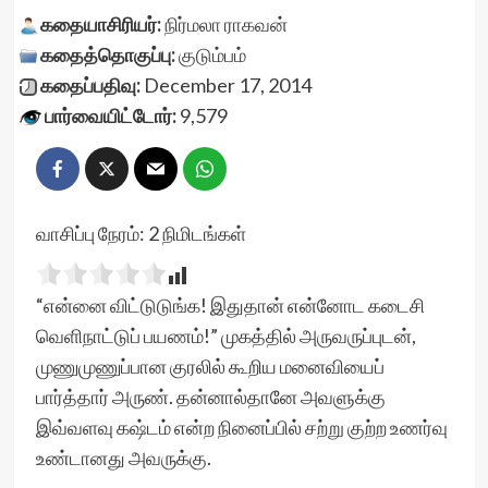
கதையாசிரியர்:
நிர்மலா ராகவன்
கதைத்தொகுப்பு:
குடும்பம்
கதைப்பதிவு:
December 17, 2014
பார்வையிட்டோர்:
9,579
வாசிப்பு நேரம்:
2
நிமிடங்கள்
“என்னை விட்டுடுங்க! இதுதான் என்னோட கடைசி
வெளிநாட்டுப் பயணம்!” முகத்தில் அருவருப்புடன்,
முணுமுணுப்பான குரலில் கூறிய மனைவியைப்
பார்த்தார் அருண். தன்னால்தானே அவளுக்கு
இவ்வளவு கஷ்டம் என்ற நினைப்பில் சற்று குற்ற உணர்வு
உண்டானது அவருக்கு.