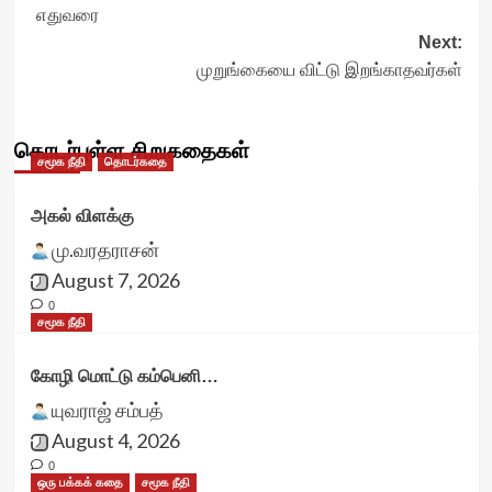
எதுவரை
navigation
Next:
முறுங்கையை விட்டு இறங்காதவர்கள்
தொடர்புள்ள சிறுகதைகள்
சமூக நீதி
தொடர்கதை
அகல் விளக்கு
மு.வரதராசன்
August 7, 2026
0
சமூக நீதி
கோழி மொட்டு கம்பெனி…
யுவராஜ் சம்பத்
August 4, 2026
0
ஒரு பக்கக் கதை
சமூக நீதி