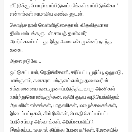
வீட்டுக்கு போயும் சாப்பிடுவம். நீங்கள் சாப்பிடுங்கோ ”
என்றார்கள் ஈரமாகிய கண்க ளுடன்.
கொஞ்ச நாள் வெள்ளிதிசைதான். விதவிதமான
தின்பண்டங்களுடன் சாயத் தண்ணீர்
அமர்க்களப்பட்டது. இது அலை வீச முன்னர் நடந்த
கதை.
அலை நடுவே…
ஒட்டுசுட்டான், நெடுங்கேணி, கரிப்பட்டமுறிப்பு, ஒலுமடு,
மாங்குளம், கனகராயன்குளம் என்று தலைவரின்
சிந்தனையை நடைமுறைப்படுத்தியவாறு அணிகள்
நகர்ந்துகொண்டிருந்தன. எதிரி ஓடிய வழியெங்கிலும்
அவனின் எச்சங்கள், பாதணிகள், மழைக்கவசங்கள்,
இடைப்பட்டிகள், சீஸ் ரின்கள், பொதி செய்யப்பட்ட
பேரீச்சம்பழ அல்வாக்கள், அடுப்பைவிட்டு
இறக்கப்படாததால் தீய்ந்து போன கறிகள், மேசையில்