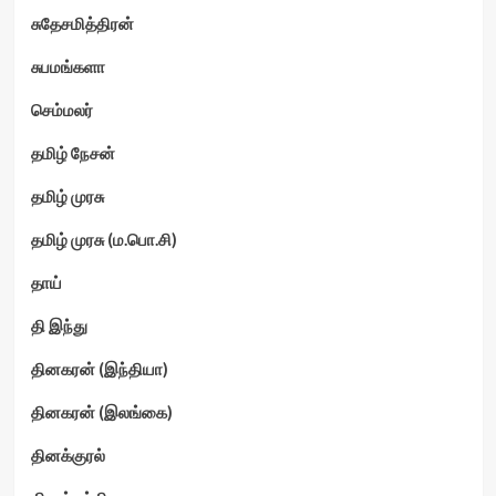
சுதேசமித்திரன்
சுபமங்களா
செம்மலர்
தமிழ் நேசன்
தமிழ் முரசு
தமிழ் முரசு (ம.பொ.சி)
தாய்
தி இந்து
தினகரன் (இந்தியா)
தினகரன் (இலங்கை)
தினக்குரல்