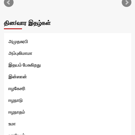
தின/வார இதழ்கள்
அமுதசுரபி
வி
அம்புலிமாமா
இதயம் பேசுகிறது
இன்ஸான்
ஈழகேசரி
ஈழநாடு
ஈழநாதம்
உமா