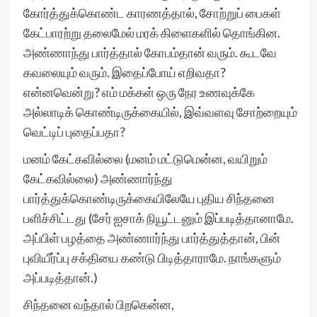
கோர்த்துக்கொண்ட காரணத்தால், சோற்றுப் பைகள்
கேட்பாரற்று தலைமேல் மரக் கிளைகளில் தொங்கின.
அண்ணாந்து பார்த்தால் கோபம்தான் வரும். கூடவே
கவலையும் வரும். இதைப்போய் எறிவதா?
என்னவென்று? எம் மக்கள் ஒரு நேர உணவுக்கே
அல்லாடிக் கொண்டிருக்கையில், இவ்வளவு சோற்றையும்
வெட்டிப் புதைப்பதா?
மனம் கேட்கவில்லை (மனம் மட்டுமென்ன, வயிறும்
கேட்கவில்லை) அண்ணார்ந்து
பார்த்துக்கொண்டிருக்கையிலேயே புதிய சிந்தனை
பளிச்சிட்டது (சேர் ஐசாக் நியூட்டனும் இப்படித்தானாமே.
அப்பிள் பழத்தை அண்ணார்ந்து பார்த்துத்தான், பின்
புவியீர்ப்பு சக்தியை கண்டு பிடித்தாராமே. நாங்களும்
அப்படித்தான்.)
சிந்தனை வந்தால் பிறகென்ன,