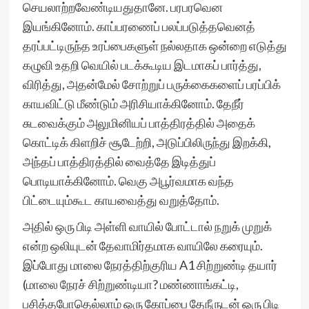
செயலாற்றவேண்டியதுதானே. பரபரவென
இயங்கினோம். காப்பரணைப் பலப்படுத்தவெனத்
தரப்பட்டிருந்த உரப்பைகளுள் நல்லதாக ஒன்றை எடுத்து
கழுவி உதறி வெயில் படக்கூடிய இடமாகப் பார்த்து,
விரித்து, அதன்மேல் சோற்றுப் பருக்கைகளைப் பரப்பிக்
காயவிட்டு மீண்டும் அரிசியாக்கினோம். தேநீர்
சுடவைக்கும் அலுமினியப் பாத்திரத்தில் அதைக்
கொட்டிக் கிளறிச் சூடேற்றி, அடுப்பிலிருந்து இறக்கி,
அந்தப் பாத்திரத்தில் வைத்தே இடித்துப்
பொடியாக்கினோம். வெகு அபூர்வமாக வந்த
பிட்டையும்கூட காயவைத்து வறுத்தோம்.
அதில் ஒரு பிடி அள்ளி வாயில் போட்டால் நறுக் முறுக்
என்ற ஒலியுடன் தேவாமிர்தமாக வாயிலே கரையும்.
இப்போது மாலை நேரத்திற்குரிய A1 சிற்றுண்டி தயார்
(மாலை நேரச் சிற்றுண்டியா? மண்ணாங்கட்டி,
பசித்தபோதெல்லாம் ஒரு கோப்பை தேநீருடன் ஒரு பிடி