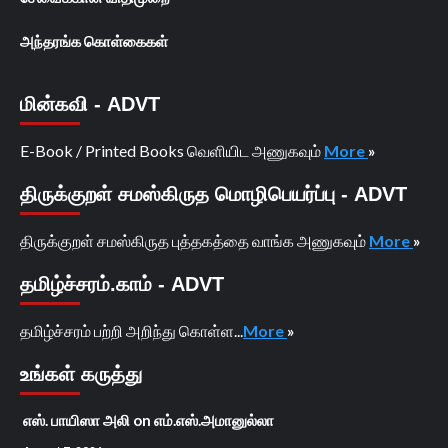
அந்தரங்க கொள்கைகள்
மின்கவி - ADVT
E-Book / Printed Books வெளியிட அணுகவும்
More
»
திருக்குறள் சமஸ்கிருத மொழிபெயர்ப்பு - ADVT
திருக்குறள் சமஸ்கிருத புத்தகத்தை வாங்க அணுகவும்
More
»
தமிழ்ச்சரம்.காம் - ADVT
தமிழ்ச்சரம் பற்றி அறிந்து கொள்ள...
More
»
உங்கள் கருத்து
எஸ். பாயிஸா அலி
on
எம்.எஸ்.அமானுல்லா