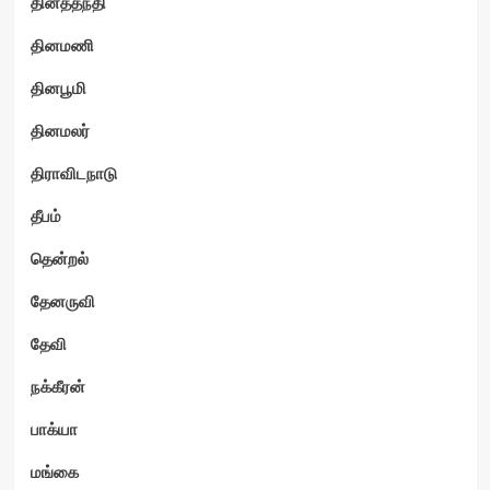
தினத்தந்தி
தினமணி
தினபூமி
தினமலர்
திராவிடநாடு
தீபம்
தென்றல்
தேனருவி
தேவி
நக்கீரன்
பாக்யா
மங்கை