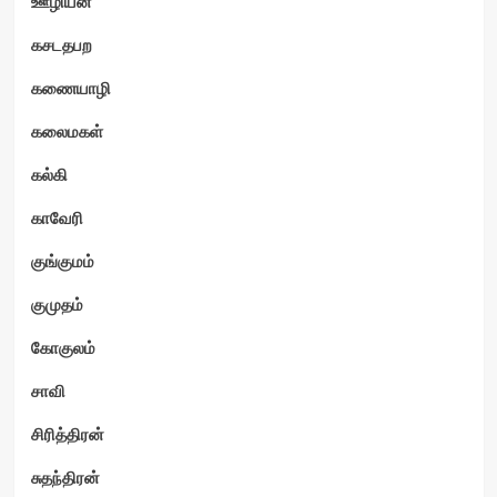
ஊழியன்
கசடதபற
கணையாழி
கலைமகள்
கல்கி
காவேரி
குங்குமம்
குமுதம்
கோகுலம்
சாவி
சிரித்திரன்
சுதந்திரன்