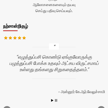
ஆலோசனைகளையும் தயவு
செய்து பதிவு செய்யவும்.
நற்சான்றிதழ்
எழுத்துப்பசி கொண்டு ஏங்குவோருக்கு
பழுத்துப்பசி போக்க உதவும் அட்சய விருட்சமாய்
உள்ளது தங்களது சிறுகதைத்தளம்.
அன்னூர் கே.ஆர்.வேலுச்சாமி