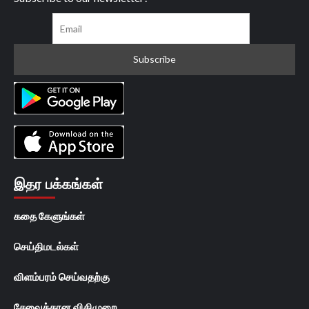
இதர பக்கங்கள்
கதை கேளுங்கள்
செய்திமடல்கள்
விளம்பரம் செய்வதற்கு
சேவைக்கான விதிமுறை