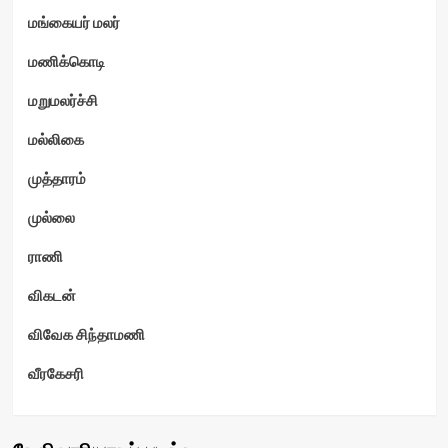
மங்கையர் மலர்
மணிக்கொடி
மறுமலர்ச்சி
மல்லிகை
முத்தாரம்
முல்லை
ராணி
விகடன்
விவேக சிந்தாமணி
வீரகேசரி