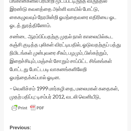
பீங்கான்களில் பரிமாறி மூடப்பட்டிருந்த விருந்தில்
இரண்டு கவளத்தை அள்ளி வாயில் போட்டு,
கைகழுவவும் நேரமின்றி ஓமந்தைவரை எதிரியை ஓட
ஓடத் துரத்தினோம்.
சண்டை ஆரம்பிப்பதற்கு முதல் நாள் காலையில்கூட
கஞ்சி குடித்த புலிகள் விரட்டியதில், ஓடுவதற்குப் பத்து
நிமிடங்கள் முன்புவரை சீசும், பழமும், பிஸ்கற்றும்,
இறைச்சியும், மஞ்சள் சோறும் சாப்பிட்ட சிங்கங்கள்
போட்டது போட்டபடி வாகனங்களிலேறி
ஓமந்தைக்கப்பால் ஓடின.
– வெளிச்சம் 1999 மார்கழி தை, மலைமகள் கதைகள்,
முதற் பதிப்பு: டிசம்பர் 2012, வடலி வெளியீடு,
Post
Previous: