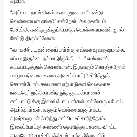
அம்மா.
“அம்மா… நான் வெள்ளையனுடைய பிரண்டு.
வெள்ளையன் எங்க?” என்றேன். அவர்களிடம்
பேசிக்கொண்டிருக்கும் போதே வெள்ளையனின் குரல்
கேட்டு திரும்பினேன்.
“வா கதிர்….. உன்னைப் பார்த்து எவ்வளவு வருஷமாச்சு.
எப்படி இருக்க.. நல்லா இருக்கியா…” என்னைக்
கட்டிப்பிடித்துக் கொண்டான். இருவரும் கொஞ்ச நேரம்
பழைய நினைவுகளை அசைப்போட்டு சிரித்துக்
கொண்டோம். கல்யாண ஏற்பாடுகள் வெகுவாக
நடைபெற்றுக்கொண்டிருந்தது. கல்யாணச்
சாப்பாட்டுக்கு இலைப்போட்டார்கள். எல்லோரும் போய்
அமர்ந்தார்கள். நானும் வெள்ளையனும் கூட
அவர்களுடன் சேர்ந்து சாப்பிட உட்கார்ந்தோம்.
இலைப்போட்டு தண்ணீர் தெளித்து பசியை விரட்ட
ஆவலோடு காத்திருந்தேன். பரந்த இலையில்