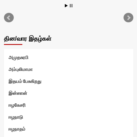
தின/வார இதழ்கள்
அமுதசுரபி
அம்புலிமாமா
இதயம் பேசுகிறது
இன்ஸான்
ஈழகேசரி
ஈழநாடு
ஈழநாதம்