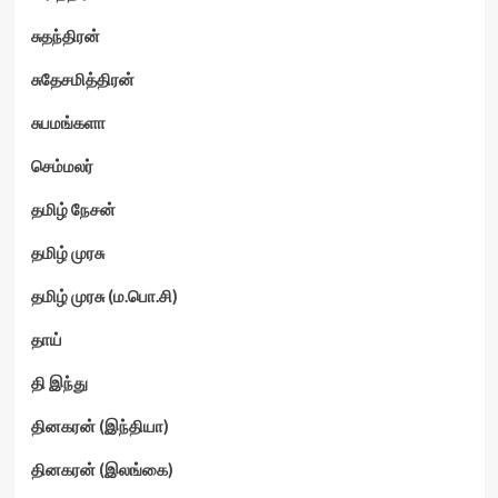
சுதந்திரன்
சுதேசமித்திரன்
சுபமங்களா
செம்மலர்
தமிழ் நேசன்
தமிழ் முரசு
தமிழ் முரசு (ம.பொ.சி)
தாய்
தி இந்து
தினகரன் (இந்தியா)
தினகரன் (இலங்கை)