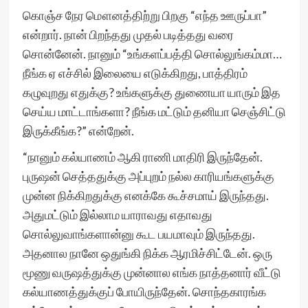
கொஞ்ச நேர மௌனத்திற்று பிறகு “எந்த ஊருப்பா”
என்றார். நான் பிறந்தது முதல் படித்தது வரை
சொன்னேன். நானும் “உங்களப்பத்தி சொல்லுங்கம்மா…
நீங்க ஏ எச்சில் இலையை எடுக்கிறது, பாத்திரம்
கழுவுறது எதுக்கு? உங்களுக்கு துணையா யாரும் இத
செய்ய மாட்டாங்களா? நீங்க மட்டும் தனியா செஞ்சிட்டு
இருக்கீங்க?” என்றேன்.
“நானும் கல்யாணம் ஆகி ராணி மாதிரி இருந்தேன்.
புருஷன் செத்ததுக்கு அப்புறம் நல்ல காரியங்களுக்கு
முன்ன நிக்கிறதுக்கு எனக்கே கூச்சமாய் இருந்தது.
அதுமட்டும் இல்லாம யாராவது எதாவது
சொல்லுவாங்களான்னு கூட பயமாவும் இருந்தது.
அதனால நானே ஒதுங்கி நிக்க ஆரமிச்சிட்டேன். ஒரு
மூணு வருஷத்துக்கு முன்னால எங்க நாத்தனார் வீட்டு
கல்யாணத்துக்குப் போயிருந்தேன். சொந்தகாரங்க