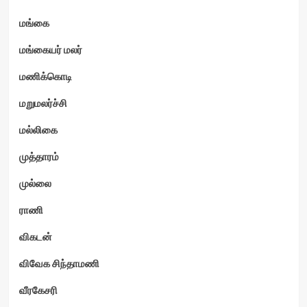
மங்கை
மங்கையர் மலர்
மணிக்கொடி
மறுமலர்ச்சி
மல்லிகை
முத்தாரம்
முல்லை
ராணி
விகடன்
விவேக சிந்தாமணி
வீரகேசரி