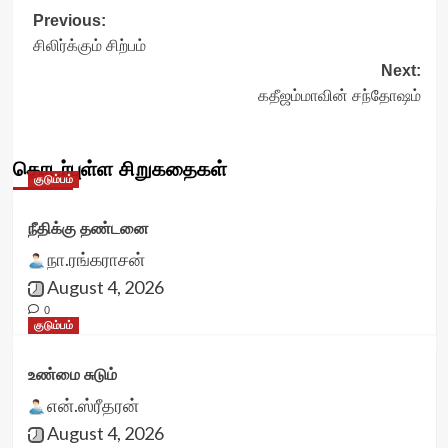
Post
Previous:
சிலிர்க்கும் சிற்பம்
navigation
Next:
கதீஜம்மாவின் சந்தோஷம்
தொடர்புள்ள சிறுகதைகள்
குடும்பம்
நீதிக்கு தண்டனை
நா.ரங்கராசன்
August 4, 2026
0
குடும்பம்
உண்மை சுடும்
என்.ஸ்ரீதரன்
August 4, 2026