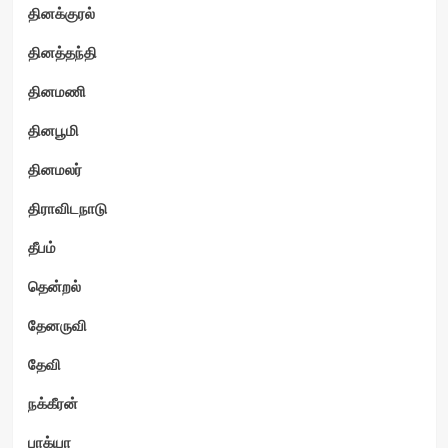
தினக்குரல்
தினத்தந்தி
தினமணி
தினபூமி
தினமலர்
திராவிடநாடு
தீபம்
தென்றல்
தேனருவி
தேவி
நக்கீரன்
பாக்யா