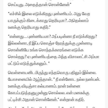
செய்யுது. அதைத்தான் சொன்னேன்”
“எச்சில் இலை எடுக்கிறது புண்ணியம். அது வேற
யாருக்கும் கிடைக்காது தெரியுமா?. அதெல்லாம்
உனக்கு தெரியாது கதிர்.”
“என்னது… புண்ணியமா? அப்படின்னா நீ எடுக்கிறது?
இல்லன்னா, நீ இப்ப கொஞ்ச நேரத்துக்கு முன்னாடி
சொன்னியே உங்க சொந்தக்காரங்கள எடுக்க
சொல்றது? ஏ புண்ணியத்தை அந்த விசாலாட்சி அம்மா
மட்டும் எடுத்துக்கனும். ”
வெள்ளையனிடமிருந்து எந்தவொரு பதிலும் இல்லை.
யோசனையில் ஆழ்ந்தான். “ நீ என்னோட நல்ல நண்பன்.
உனக்கு விடிஞ்சா கல்யாணம். நான் உன்னை
கோபப்படுத்தனுமுன்னு சொல்லல. என் மனசுக்கு
பட்டிச்சி அதான் சொன்னேன்.” என்றான் கதிர்.