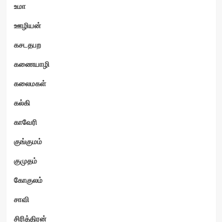
உமா
ஊழியன்
கசடதபற
கணையாழி
கலைமகள்
கல்கி
காவேரி
குங்குமம்
குமுதம்
கோகுலம்
சாவி
சிரித்திரன்