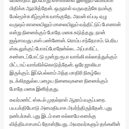
வேண்டும். இப்போது சைக்கிளை இன்னும் வேகமாக
மிதிக்க ஆரமித்தேன். ஒருநாள் வருவதற்கே நமக்கு
மேல்மூச்சு கீழ்மூச்சு வாங்குதே. அவன் எப்படி ஏழு
வருஷம் காலையிலும் மாலையிலும் வந்திட்டுப் போனான்
என்று நினைக்கும் போதே மனசு கடுத்தது. நான்
ஐஞ்சாவது பாஸ் பண்ணேன். ரொம்ப சந்தோசம். பெரிய
ஸ்கூலுக்குப் போகப்போறேன்ல்ல.. அப்பாகிட்ட
சண்டைப்போட்டு மூன்று ரூபா வாங்கி எல்லாத்துக்கும்
மிட்டாய் வாங்கிக்கொடுத்தேன். ஒரே ஜாலியா
இருக்கும். இப்பெல்லாம் அந்த மாதிரி நிகழ்வே
நடக்கிறதுல்ல. பழைய நினைவுகளை நினைக்கும்
போதே மனசு இனித்தது.
கவர்மண்ட் ஸ்கூல் முதல்நாள் ஆறாம் வகுப்பறை.
பயபக்தியோடு அமைதியாக அமர்ந்திருந்தேன். புது
நண்பர்கள். புது இடம் என எல்லாமே எனக்கு
வித்தியாசமாய் தோன்றியது. அவரவர்களும் தங்களின்