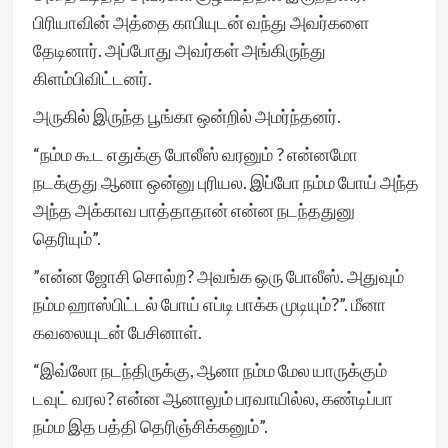
பிரியாவின் அத்தை காபியுடன் வந்து அவர்களை
தேடினார். அப்போது அவர்கள் அங்கிருந்து
கிளம்பிவிட்டனர்.
அருகில் இருந்த பூங்கா ஒன்றில் அமர்ந்தனர்.
“நம்ம கூட எதுக்கு போலீஸ் வரனும் ? என்னமோ
நடக்குது ஆனா ஒன்னு புரியல. இப்போ நம்ம போய் அந்த
அந்த அக்காவ பாத்தாதான் என்ன நடந்ததுனு
தெரியும்”.
”என்ன ஜோசி சொல்ற? அவங்க ஒரு போலீஸ். அதுவும்
நம்ம ஹாஸ்பிட்டல் போய் எப்டி பாக்க முடியும்?”. மீனா
கவலையுடன் பேசினாள்.
“இவ்லோ நடந்திருக்கு, ஆனா நம்ம மேல யாருக்கும்
டவுட் வரல? என்ன ஆனாலும் பரவாயில்ல, கண்டிப்பா
நம்ம இத பத்தி தெரிஞ்சிக்கனும்”.