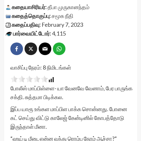
கதையாசிரியர்:
தீபா முருகானந்தம்
கதைத்தொகுப்பு:
சமூக நீதி
கதைப்பதிவு:
February 7, 2023
பார்வையிட்டோர்:
4,115
வாசிப்பு நேரம்:
8
நிமிடங்கள்
போலீஸ் மாப்பிள்ளை- யா வேனவே வேனாம், பேர பாருங்க
சக்தி. சுத்தமா பிடிக்கல.
இப்ப யாரூ உங்கள மாப்பிள பாக்க சொன்னது. போனை
கட் செய்து விட்டு காலேஜ் கேன்டினில் கோபத்தோடு
இருந்தாள் மீனா.
“ஹய் டி மீனு, என்ன வந்து ரொம்ப நேரம் ஆச்சா?”