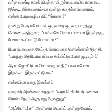
வந்த வண்டி தான் விபத்தாயிருச்சு. கையில காசு கூட
இல்ல… நீங்க பணம்-லா ஒன்னு கூடுக்க வேணாம்,
என்ன போற வழிய விட்ரீங்களா ?”.
மூன்று பேரும் பேசாமல் ஒருவரை ஒருவர் பார்த்து
கொண்டிருந்தனர். “பாக்கவே ரொம்ப பாவமா இருக்குடி,
பேசாம கூட்டீட்டு போலாமா?”.
ரியா பேசுவதை கேட்டு, கோவமாக சொன்னாள் ஜோசி…
“யாருனு தெரியாம எப்டி டீ கூப்பிட்டு போக முடியும் ?.’
ஆமா ஜோசி ரியா சொல்லற மாதிரி பாவம் போல
இருக்கு.. இருக்கட்டும் டி”.
என்னம்மா யாரு இவங்க?.
டிரைவர் அண்ணா வந்தார். “டிராபிக் கிளியர் பண்ண
ரொம்ப நேரம் ஆகும்னு தோனுது”.
“அய்யோ..! சரி அண்ணா வெயிட் பண்ணுவோம்.