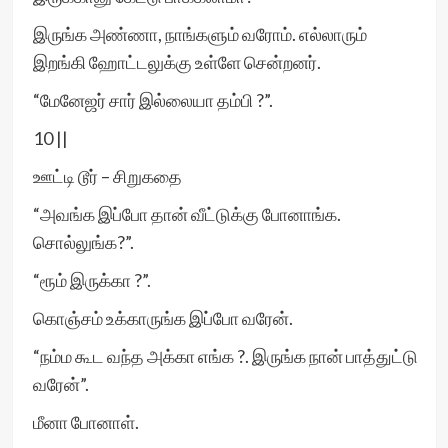
இருங்க அண்ணா, நாங்களும் வரோம். எல்லாரும்
இறங்கி ஹோட்டலுக்கு உள்ளே சென்றனர்.
“மேனேஜர் சார் இல்லையா தம்பி ?”.
10 ||
ஊட்டி டூர் – சிறுகதை
“அவங்க இப்போ தான் வீட்டுக்கு போனாங்க.
சொல்லுங்க?”.
“ரூம் இருக்கா ?”.
கொஞ்சம் உக்காருங்க இப்போ வரேன்.
“நம்ம கூட வந்த அக்கா எங்க ?. இருங்க நான் பாத்துட்டு
வரேன்”.
மீனா போனாள்.