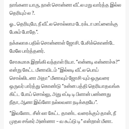
நாங்களா யாரு, நான் சொன்னா வீட்ல மறு வார்த்த இல்ல
தெரியும் ல ?.
ஓ.. தெரியுமே, நீ வீட்ல சொல்லாம டேரக்டா மாப்ளைக்கு
பேசும் போதே”.
நக்கலாக பதில் சொன்னாள் ஜோசி. பேசிக்கொண்டே
மேலே பார்த்தனர்.
சோகமாக இறங்கி வந்தாள் ரியா. “என்னடி என்னாச்சு?”
என்று கேட்ட மீனாவிடம் “இல்லடி வீட்ல பொய்
சொல்லிடனா அதா” மீனாவும் ஜோசி-யும் ஒருவரை
ஒருவர் பார்த்து கொண்டு “உன்ன பத்தி தெரியாதவங்க
கிட்ட போய் சொல்லு, அது எப்டி டி பிளான் பண்ணது
நீதா, ஆனா இவ்ளோ நல்லவளா நடிக்கறயே”.
“இவளோட சீன் லா கேட்ட தாண்ட வரைக்கும் தான், நீ
முதல சங்கர் அண்ணா – வ கூப்டு டி” என்றாள் மீனா.