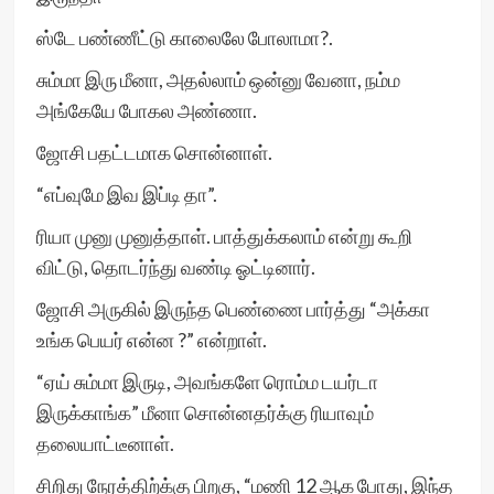
ஸ்டே பண்ணீட்டு காலைலே போலாமா?.
சும்மா இரு மீனா, அதல்லாம் ஒன்னு வேனா, நம்ம
அங்கேயே போகல அண்ணா.
ஜோசி பதட்டமாக சொன்னாள்.
“எப்வுமே இவ இப்டி தா”.
ரியா முனு முனுத்தாள். பாத்துக்கலாம் என்று கூறி
விட்டு, தொடர்ந்து வண்டி ஓட்டினார்.
ஜோசி அருகில் இருந்த பெண்ணை பார்த்து “அக்கா
உங்க பெயர் என்ன ?” என்றாள்.
“ஏய் சும்மா இருடி, அவங்களே ரொம்ம டயர்டா
இருக்காங்க” மீனா சொன்னதர்க்கு ரியாவும்
தலையாட்டீனாள்.
சிறிது நேரத்திற்க்கு பிறகு, “மணி 12 ஆக போது, இந்த