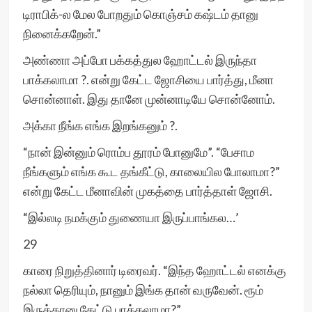
டிராபிக்-ல மேல போறதும் கொஞ்சம் கஷ்டம் தானு
நினைக்கறேன்.”
அண்ணா அப்போ பக்கத்துல ஹோட்டல் இருந்தா
பாக்கலாமா ?. என்று கேட்ட ஜோசியை பார்த்து, மீனா
சொன்னாள். இது தானே முன்னாடியே சொன்னோம்.
அக்கா நீங்க எங்க இறங்கனும் ?.
“நான் இன்னும் ரொம்ப தூரம் போனுமே”. “பேசாம
நீங்களும் எங்க கூட தங்கீட்டு, காலையில போலாமா?”
என்று கேட்ட மீனாவின் முகத்தை பார்த்தாள் ஜோசி.
“இல்லடி நமக்கும் துணையா இருப்பாங்கல…’
29
காரை நிறுத்தினார் டிரைவர். “இந்த ஹோட்டல் எனக்கு
நல்லா தெரியும், நானும் இங்க தான் வருவேன். ரூம்
இருக்கானு கேட்டு பாக்கலாமா?”