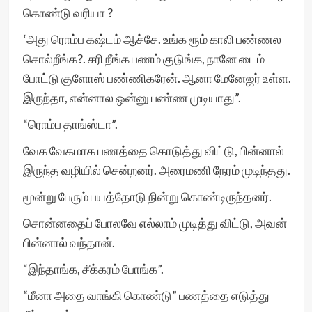
கொண்டு வரியா ?
‘அது ரொம்ப கஷ்டம் ஆச்சே. உங்க ரூம் காலி பண்ணல
சொல்றீங்க?. சரி நீங்க பணம் குடுங்க, நானே டைம்
போட்டு குளோஸ் பண்ணிகரேன். ஆனா மேனேஜர் உள்ள.
இருந்தா, என்னால ஒன்னு பண்ண முடியாது”.
“ரொம்ப தாங்ஸ்டா”.
வேக வேகமாக பணத்தை கொடுத்து விட்டு, பின்னால்
இருந்த வழியில் சென்றனர். அரைமணி நேரம் முடிந்தது.
மூன்று பேரும் பயத்தோடு நின்று கொண்டிருந்தனர்.
சொன்னதைப் போலவே எல்லாம் முடித்து விட்டு, அவன்
பின்னால் வந்தான்.
“இந்தாங்க, சீக்கரம் போங்க”.
“மீனா அதை வாங்கி கொண்டு” பணத்தை எடுத்து