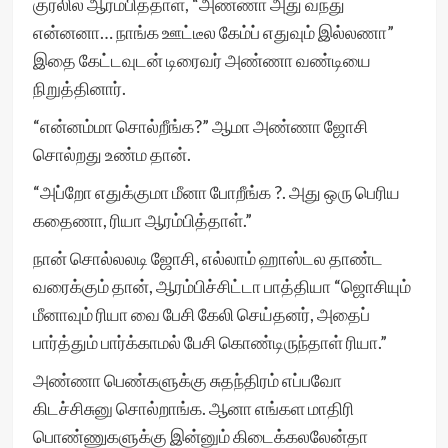
குரலில் ஆரம்பித்தாள், “அண்ணா அது வந்து
என்னனா… நாங்க ஊட்டீல கேம்ப் எதுவும் இல்லணா”
இதை கேட்டவுடன் டிரைவர் அண்ணா வண்டியை
நிறுத்தினார்.
“என்னம்மா சொல்றீங்க?” ஆமா அண்ணா ஜோசி
சொல்றது உண்ம தான்.
“அப்றோ எதுக்குமா மீனா போறீங்க ?. அது ஒரு பெரிய
கதைணா, ரியா ஆரம்பித்தாள்.”
நான் சொல்லலடி ஜோசி, எல்லாம் ஹாஸ்டல தாண்ட
வரைக்கும் தான், ஆரம்பிச்சிட்டா பாத்தியா “ஜொசியும்
மீனாவும் ரியா வை பேசி கேலி செய்தனர், அதைப்
பார்த்தும் பார்க்காமல் பேசி கொண்டிருந்தாள் ரியா.”
அண்ணா பெண்களுக்கு சுதந்திரம் எப்பவோ
கிடச்சிசுனு சொல்றாங்க. ஆனா எங்கள மாதிரி
பொண்ணுகளுக்கு இன்னும் கிடைக்கலலேன்தா