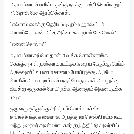
ஆமா மீனா, போலீஸ் எதுக்கு நமக்கு நன்றி சொல்லனும்
?”. ஜோசி பேச ஆரம்பித்தாள்.
“எல்லாம் எனக்கு தெரியும் டி. நம்ம ஹாஸ்பிடல்
போனப்போ நான் அந்த அக்கா கூட நான் பேசனேன்”.
“என்ன சொல்ற?”.
ஆமா மீனா அப்போ தான் அவங்க சொன்னாங்க.
கொஞ்ச நாள் முன்னாடி ஊட்டில நிறைய பேருக்கு பேங்க்
அக்கவுண்ட்ல பணம் காணம போயிருக்கு. அப்போ
போலீஸ் அவன புடிக்க போகும்போது தான் அவனுக்கு
விபத்து ஒரு கால் போயிருச்சு. ஆனாலும் அவன புடிக்க
முடில.
ஒரு வருஷத்துக்கு அப்றோம் பொள்ளாச்சில
தங்கச்சிக்கு கணவரால ஆபத்துனு சொல்லி நம்ம கூட
வந்த டிரைவர் அண்ணா புகார் குடுத்திட்டு அவர்கிட்ட
இருந்த ஆதரம் எல்லாம் போலீஸ் கிட்ட குடுக்க போறாதா