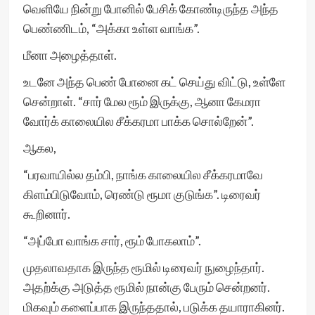
வெளியே நின்று போனில் பேசிக் கோண்டிருந்த அந்த
பெண்ணிடம், “அக்கா உள்ள வாங்க”.
மீனா அழைத்தாள்.
உடனே அந்த பெண் போனை கட் செய்து விட்டு, உள்ளே
சென்றாள். “சார் மேல ரூம் இருக்கு, ஆனா கேமரா
வோர்க் காலையில சீக்கரமா பாக்க சொல்றேன்”.
ஆகல,
“பரவாயில்ல தம்பி, நாங்க காலையில சீக்கரமாவே
கிளம்பிடுவோம், ரெண்டு ரூமா குடுங்க”. டிரைவர்
கூறினார்.
“அப்போ வாங்க சார், ரூம் போகலாம்”.
முதலாவதாக இருந்த ரூமில் டிரைவர் நுழைந்தார்.
அதற்க்கு அடுத்த ரூமில் நான்கு பேரும் சென்றனர்.
மிகவும் களைப்பாக இருந்ததால், படுக்க தயாராகினர்.