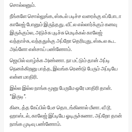
சொல்லனும்.
நீங்களே சொல்லுங்க, ஸ்கூல் படிச்ச வரைக்கு எப்போடா
காலேஜ் போனும் இருந்தது. வீட்ல எல்லார்க்கும் கனவு
இருக்கும்ல, அடுச்சு புடிச்சு மெடிக்கல் காலேஜ்
வந்தாச்சு, வந்ததுக்கு அப்றோ தெரியுது, ஸ்கூல கூட
அவ்ளோ என்சாய் பண்ணோம்.
ஜெயில் வாழ்க்க அண்ணா. நா மட்டும் தான் அப்டி
நெனக்கிறனு பாத்த, இவங்க ரெண்டு பேரும் அப்டியே
என்ன மாதிரி.
இல்ல இல்ல நாங்க மூனு பேருமே ஒரே மாதிரி தான்.
“இருடி”.
கிடைத்த கேப்பில் பேச தொடங்கினால் மீனா. வீ டூ,
ஹாஸ்டல், காலேஜ் இப்டியே ஓடிருச்சுணா. அப்றோ தான்
நாங்க முடிவு பண்ணோம்.