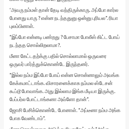
‘அவரு நம்மள் தான் தேடி வந்திருக்காரு. அப்போ கார்ல
போனது யாரு ? என்ன நடந்ததுனு ஒன்னு புரியல”. ரியா
புலம்பினாள்.
“இப்போ என்னடி பண்றது ? பேசாமா போலீஸ் கிட்ட போய்
நடந்தத சொல்லிறலாமா?.
மீனா கேட்டதற்க்கு பதில் சொல்லாமால் ஒருவரை
ஒருவர் பார்த்துக்கொண்டே இருந்தனர்.
“இல்ல நம்ம இப்போ போய் என்ன சொன்னாலும் அவங்க
கேக்கமாட்டாங்க. விசாரனைக்காக நம்மல ஸ்டேசன்
கூப்டூ போவாங்க. அது இல்லாம இங்க மீடியா இருக்கு.
பேப்பர்ல போட்டாங்கனா அவ்ளோ தான்”.
ஜோசி பேசிக்கொண்டே போனாள். “அப்டீனா நம்ம அங்க
போக வேண்டாம்”.