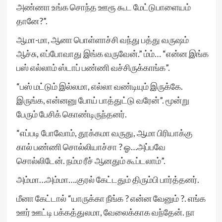
அண்ணா உங்க சொந்த ஊரூ கூட மேட்டுபாளையம்
தானே?”.
ஆமா-மா, ஆனா பொள்ளாச்சி வந்து பத்து வருஷம்
ஆச்சு, எப்போவாது இங்க வருவேன்.” ம்ம்… “என்ன இங்க
பஸ் எல்லாம் ஸ்டாப் பண்ணி வச்சிருக்காங்க”.
“பஸ் மட்டும் இல்லமா, எல்லா வண்டியும் இருக்கே.
இருங்க, என்னனு போய் பாத்துட்டு வரேன்”. மூன்று
பேரும் பேசிக் கொண்டிருந்தனர்.
“எப்படி போவோம், தூக்கமா வருது, ஆமா பிரியாக்கு
கால் பண்ணி சொல்லியாச்சா ? ஓ…அப்பவே
சொல்லிடேன். நம்ம ரீச் ஆனதும் கூப்டலாம்”.
அம்மா…அம்மா….குரல் கேட்டதும் திரும்பி பார்த்தனர்.
மீனா கேட்டால் “யாருக்கா நீங்க ? என்ன வேனும் ?. எங்க
ஊர் ஊட்டி பக்கத்துலமா, வேலைக்காக வந்தேன். நா