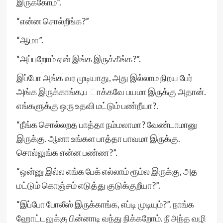
இருக்கோம்”.
“என்ன சொல்றீங்க?”
“ஆமா”.
“அப்பறோம் ஏன் இங்க இருக்கீங்க?”.
இப்போ அங்க வர முடியாது, அது இல்லாம நிறய பேர்
அங்க இருக்காங்க,ப ாக்கவே பயமா இருக்கு அதான்.
எங்களுக்கு ஒரு உதவி மட்டும் பண்றீயா?.
“நீங்க சொல்லறத பாத்தா நம்மலாமா? வேண்டாமானு
இருக்கு. ஆனா உங்கள பாத்தா பாவமா இருக்கு.
சொல்லுங்க என்ன பண்ண?”.
“ஒன்னு இல்ல எங்க பேக் எல்லாம் ரூம்ல இருக்கு, அத
மட்டும் கொஞ்சம் எடுத்து குடுக்குறீயா?”.
“இப்போ போலீஸ் இருக்காங்க, எப்டி முடியும்?”. நாங்க
ஹோட்டலுக்கு பின்னாடி வந்து நிக்கறோம். நீ அந்த வழி