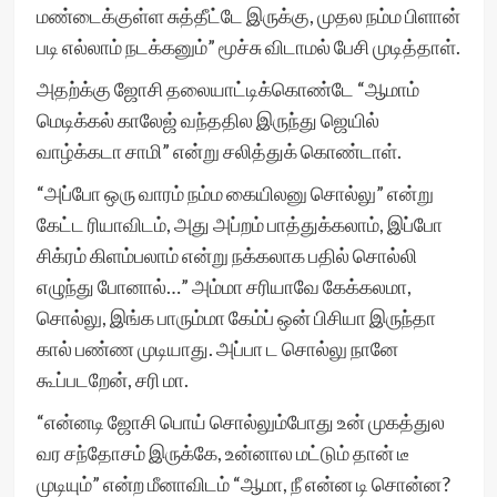
மண்டைக்குள்ள சுத்தீட்டே இருக்கு, முதல நம்ம பிளான்
படி எல்லாம் நடக்கனும்” மூச்சு விடாமல் பேசி முடித்தாள்.
அதற்க்கு ஜோசி தலையாட்டிக்கொண்டே “ஆமாம்
மெடிக்கல் காலேஜ் வந்ததில இருந்து ஜெயில்
வாழ்க்கடா சாமி” என்று சலித்துக் கொண்டாள்.
“அப்போ ஒரு வாரம் நம்ம கையிலனு சொல்லு” என்று
கேட்ட ரியாவிடம், அது அப்றம் பாத்துக்கலாம், இப்போ
சிக்ரம் கிளம்பலாம் என்று நக்கலாக பதில் சொல்லி
எழுந்து போனால்…” அம்மா சரியாவே கேக்கலமா,
சொல்லு, இங்க பாரும்மா கேம்ப் ஒன் பிசியா இருந்தா
கால் பண்ண முடியாது. அப்பா ட சொல்லு நானே
கூப்படறேன், சரி மா.
“என்னடி ஜோசி பொய் சொல்லும்போது உன் முகத்துல
வர சந்தோசம் இருக்கே, உன்னால மட்டும் தான் டீ
முடியும்” என்ற மீனாவிடம் “ஆமா, நீ என்ன டி சொன்ன?