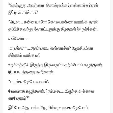
“கேக்குது அண்ணா, சொல்லுங்க? என்னாச்சு? ஏன்
இப்டி பேசரீங்க ?.”
“ஆமா… என்ன யாரோ கொல பண்ண வராங்க, நான்
தப்பிச்சு வந்து ஹோட்டலுக்கு கீழதான் இருக்கேன்.
என்னோட…
‘அண்ணா…அண்ணா…என்னாச்சு? ஜோசி, மீனா
சீக்கரம் வாங்க டீ”.
உறக்கத்தில் இருந்த இருவரும் பதறிப்போய் எழுந்தனர்.
ரியா நடந்ததை கூறினாள்.
“வாங்க கீழ போகலாம்”.
வேகமாக எழுந்தனர். “நம்ம கூட இருந்த அக்காவ
காணோம்?’
இப்போ அத பாக்க நேரமில்ல, வாங்க கீழ போய்