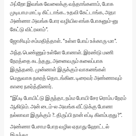
அப்றோ இவங்க வேலைக்கு வந்தாங்களாம், போக
முடியாம மாட்டி கிட்டாங்க.. உதவி கேட்டாங்க, அதா
அண்ணா அவங்க போர வழியில எங்க போகனும்-னு
கேட்டு விட்ரலாம்”.
ஜோசியும் சம்மதித்தாள். “உள்ள போய் உக்காரு-மா”.
அந்த பெண்ணும் உள்ளே போனாள். இரண்டு மணி
நேரத்தை கடந்தது, அனைவரும் கலைப்பாக
இருந்தனர். முன்னாள் இருக்கும் வாகனங்கள்
மெதுவாக நகரத் தொடங்கின. டிரைவர் அண்ணாவும்
காரை நகர்த்தினார்.
“இப்டி போயிட்டு இருந்தா, நம்ம போயி சேர ரொம்ப நேரம்
ஆகிடும். அன் டைம்-ல அவங்க வீட்டுக்கு போனா
நல்லாவா இருக்கும் ?. திருப்பி நான் எப்டி கிளம்பறது?”.
அண்ணா பேசாம போற வழில ஏதாது ஹோட்டல்
இருந்தா