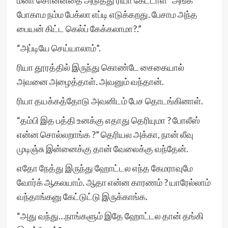
மீனா சொன்னதை அடுத்து ரியா கேட்டாள் “அங்க
போகாம நம்ம பேக்லா எப்டி எடுக்கறது. பேசாம அந்த
பையன் கிட்ட கெல்ப் கேக்கலாமா?.”
“அப்டியே செய்யாலாம்”.
ரியா தூரத்தில் இருந்து கொண்டே சைகையால்
அவனை அழைத்தாள். அவனும் வந்தான்.
ரியா தயக்கத்தோடு அவனிடம் பேச தொடங்கினாள்.
“தம்பி இத பத்தி உனக்கு எதாது தெரியுமா ? போலீஸ்
என்ன சொல்லறாங்க ?” தெரியல அக்கா, நான் லீவு
முடிஞ்சு இன்னைக்கு தான் வேலைக்கு வந்தேன்.
எதோ நேத்து இருந்து ஹோட்டல எந்த கேமராவுமே
வோர்க் ஆகலயாம். ஆதா என்ன காரணம் ? யாரேல்லாம்
வந்தாங்கனு கேட்டுட்டு இருக்காங்க.
“அது வந்து…நாங்களும் இதே ஹோட்டல தான் தங்கி