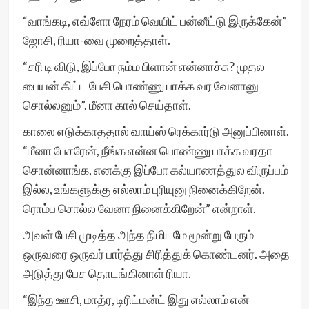
“வாங்கடி, எவ்ளோ நேரம் வெயிட் பன்னீட்டு இருக்கேன்”
ஜோசி, ரியா-வை முறைத்தாள்.
“சரி டி விடு, இப்போ நம்ம பிளான் என்னாச்சு? முதல
பையன் கிட்ட பேசி பொண்ணு பாக்க வர வேனானு
சொல்லனும்”. மீனா கால் செய்தாள்.
காலை எடுக்காததால் வாய்ஸ் ரெக்கார்டு அனுப்பினாள்.
“மீனா பேசரேன், நீங்க என்ன பொண்ணு பாக்க வரதா
சொன்னாங்க, எனக்கு இப்போ கல்யாணத்துல விருப்பம்
இல்ல, உங்களுக்கு எல்லாம் புரியுனு நினைக்கிறேன்.
ரொம்ப சொல்ல வேனா நினைக்கிறேன்” என்றாள்.
அவள் பேசி முடித்த அந்த நிமிடமே மூன்று பேரும்
ஒருவரை ஒருவர் பார்த்து சிரித்துக் கொண்டனர். அதை
அடுத்து பேச தொடங்கினாள் ரியா.
“இந்த ஊசி, மாத்ர, டிரிட்மன்ட் இது எல்லாம் என்