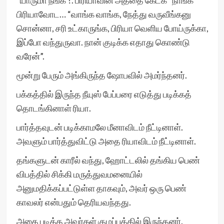
“யாருமா நீங்க ?. பிரியாவின் அத்தை கேட்க” நாங்க
பிரியாவோட… “வாங்க வாங்க, நேத்து வருவீங்கனு
சொன்னா, சரி உட்காருங்க, பிரியா வெளிய போய்ருக்கா,
இப்போ வந்துருவா. நான் குடிக்க எதாது கொண்டு
வரேன்”.
மூன்று பேரும் அங்கிருந்த ஷோபவில் அமர்ந்தனர்.
பக்கத்தில் இருந்த நீயுஸ் பேப்பரை எடுத்து படிக்கத்
தொடங்கினாள் ரியா.
பார்த்தவுடன் படிக்காமலே மீனாவிடம் நீட்டினாள்.
அவளும் பார்த்துவிட்டு அதை ரியாவிடம் நீட்டினாள்.
தங்களுடன் காரீல் வந்து, ஹோட்டலில் தங்கிய பெண்
விபத்தில் சிக்கி மருத்துவமனையில்
அனுமதிக்கப்பட்டுள்ள தாகவும், அவர் ஒரு பெண்
காவலர் என்பதும் தெரியவந்தது.
அதை படித்த அவர்கள் குழப்பத்தில் இருந்தனர்.