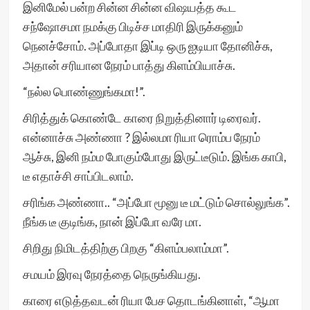
இனிமேல் பன்ற சின்ன சின்ன விஷயத்த கூட
சந்ஷோசமா நமக்கு பிடிச்ச மாதிரி இருக்கனும்
நெனச்சோம். அப்போதா இப்டி ஒரு ஐடியா தோனிச்சு,
அதான் சரியான நேரம் பாத்து கிளம்பியாச்சு.
“நல்ல பொண்ணுங்கமா!”.
சிரித்துக் கொண்டே காரை நிறுத்தினார் டிரைவர்.
என்னாச்சு அண்ணா ? இல்லமா ரியா ரொம்ப நேரம்
ஆச்சு, இனி நம்ம போகும்போது இருட்டீடும். இங்க காபி,
டீ எதாச்சி சாப்பிடலாம்.
சரிங்க அண்ணா.. “அப்போ மூனு டீ மட்டும் சொல்லுங்க”.
நீங்க டீ குடிங்க, நான் இப்போ வரே மா.
சிறிது நிமிடத்திற்கு பிறகு “கிளம்பலாம்மா”.
சமயம் இரவு நேரத்தை நெருங்கியது.
காரை எடுத்தவடன் ரியா பேச தொடங்கினாள், “ஆமா