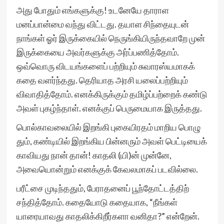
அது போதும் எங்களுக்கு! உடனேயே தாராள
மனப்பான்மை வந்து விட்டது. தயாள சிந்தையுடன்
நாங்கள் ஓர் இருக்கையில் நெருங்கியிருந்தவாறே முன்
இருக்கையை அவர்களுக்கு அர்ப்பணித்தோம்.
ஒவ்வொரு விடயங்களைப் பற்றியும் சுவாரஸ்யமாகக்
கதை வளர்ந்தது. தெரியாத அரசி யலைப்பற்றியும்
விவாதித்தோம். எனக்கிருக்கும் தமிழ்ப்பற்றைக் கண்டு
அவள் புகழ்ந்தாள். எனக்குப் பெருமையாக இருத்தது.
பொல்காவலையில் இறங்கி புகையிரதம் மாறிய பொழு
தும், கண்டியில் இறங்கிய பின்னரும் அவள் பெட்டியைக்
காவியது நான் தான்! காதலி (யி)ன் முன்னே,
அவையொன்றும் எனக்குக் கேவலமாகப் படவில்லை.
பரீட்சை முடிந்ததும், பேராதனைப் பூந்தோட்டத்திற்
சந்தித்தோம். கதையோடு கதையாக, “நீங்கள்
யாரையாவது காதலிக்கிறீர்களா வனிதா?” என்றேன்.