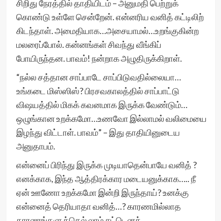
சிறிது நேரத்தில் தாதியிடம் – அனுமதி பெற்றுக்
கொண்டு உள்ளே சென்றேன். என்னரிய வனித் கட்டிலிற்
கிடந்தாள். அமைதியாக…அசையாமல்…உறங்குகின்ற
மலரைப்போல். கன்னங்கள் சிவந்து வீங்கிப்
போயிருந்தன. பாவம்! நன்றாக அழுதிருக்கிறாள்.
“நல்ல சத்தான சாப்பாடே சாப்பிடுவதில்லையா…
உங்கடை மிஸ்ஸிஸ்? பிரசவகாலத்தில் சாப்பாட்டு
விஷயத்தில் மிகக் கவனமாக இருக்க வேண்டும்…
ஒழுங்கான உறக்கமோ…உணவோ இல்லாமல் வலிமையை
இழந்து விட்டாள். பாவம்” – இது தாதியினுடைய
அனுதாபம்.
என்னைப் பிரிந்து இருக்க முடியாதென்பாயே வனித் ?
எனக்காக, இந்த ஆத்திரக்கார மடையனுக்காக….. நீ
ஏன் ஊணோ உறக்கமோ இன்றி இருந்தாய்? உனக்கு
என்னைத் தெரியாதா வனித்…? காரணமில்லாத
காரணங்களுக்கெல் லாம் சட்டெனக்