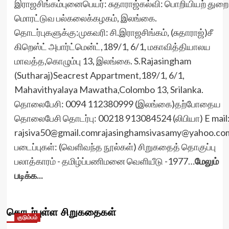
இராஜசிங்கம்புனைபெயர்: சுதாராஜ்கல்வி: பொறியியற் துறை
மொரட்டுவ பல்கலைக்கழகம், இலங்கை.
தொடர்புகளுக்கு:முகவரி: சி.இராஜசிங்கம், (சுதாராஜ்)சீ
கிறெஸ்ட் அபார்ட்மென்ட்,189/1, 6/1, மகாவித்தியாலய
மாவத்த,கொழும்பு 13, இலங்கை. S.Rajasingham
(Sutharaj)Seacrest Appartment,189/1, 6/1,
Mahavithyalaya Mawatha,Colombo 13, Srilanka.
தொலைபேசி: 0094 112380999 (இலங்கை)தற்போதைய
தொலைபேசி தொடர்பு: 00218 913084524 (லிபியா) E mail
rajsiva50@gmail.comrajasinghamsivasamy@yahoo.co
படைப்புகள்: (வெளிவந்த நூல்கள்) சிறுகதைத் தொகுப்பு
பலாத்காரம் - தமிழ்ப்பணிமனை வெளியீடு -1977…
மேலும்
படிக்க...
தொடர்புள்ள சிறுகதைகள்
குடும்பம்