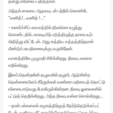
தனது விரலைப் பதித்தாள்.
அந்தக் கையை ஆதரவுடன் பற்றிக் கொண்டே
“வனித்!…வனித் !…”
– உணர்ச்சிப் பரவசத்தில் திடீரென எழுந்து
கொண்டதில், காலடியிற் படுத்திருந்த நாயையும்
மிதித்து விட்டேன். அது கத்திய சத்தத்திற்தான்
மீண்டும் சுயநினைவுக்கு வருகிறேன்.
வானத்திலே முழுமதி சிரிக்கிறது. நிலவு பகலாக
எறிக்கிறது.
இளம் தென்றலின் தழுவலில் நழுவி, ஆடுகின்ற
தென்னையிளம் கீற்றுக்கள் வண்ண மதியைத் தொட்டு
விளையாடுவது போலிருக்கின்றன. நிலவு ஓலைகளில்
பட்டுத் தெறிக்கிறது. அந்த நிலவு என்ன சொல்கிறது…
– நான் பல்கலைக் கழகத்திற்குத் தேர்ந்தெடுக்கப்பட்
டேன். வனிதா பரீட்சையிற் தேறவில்லை. தொடர்ந்து