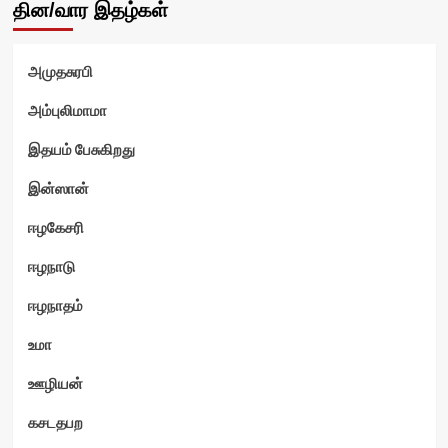
தின/வார இதழ்கள்
அமுதசுரபி
அம்புலிமாமா
இதயம் பேசுகிறது
இன்ஸான்
ஈழகேசரி
ஈழநாடு
ஈழநாதம்
உமா
ஊழியன்
கசடதபற