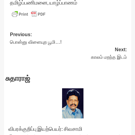
தமிழ்ப்பணிமனை, யாழ்ப்பாணம்
Post
Previous:
பொன்னு விளையுற பூமி…!
navigation
Next:
காலம் மறந்த இடம்
சுதாராஜ்
விபரக்குறிப்பு இயற்பெயர்: சிவசாமி