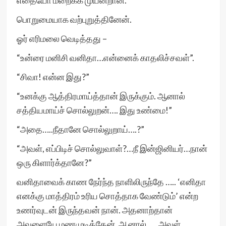
எதையோ மறைக்க முயன்றான்.
பொறுமையாக வற்புறுத்தினேன்.
ஓர் எரிமலை வெடித்தது –
“உன்ரை மனிசி வனிதா…என்னைக் காதலிச்சவள்”.
“சிவா! என்ன இது?”
“உனக்கு ஆத்திரமாய்த்தான் இருக்கும். ஆனால்
சத்தியமாய்ச் சொல்லுறன்…. இது உண்மை!”
“அதை…..நீதானே சொல்லுறாய்….?”
“அவள், எப்பிடிச் சொல்லுவாள்?…நீ இன்ஜினியர்…நான்
ஒரு கிளார்க்தானே?”
வனிதாவைக் காண நேர்ந்த நாளிலிருந்தே ….. ‘எனிதா
எனக்கு மாத்திரம் உரிய சொத்தாக வேண்டும்’ என்ற
உணர்வுடன் இருந்தவன் நான். அதனாற்தான்
அவளையே மணமுடித்தேன். ஆனால்….. அவள்