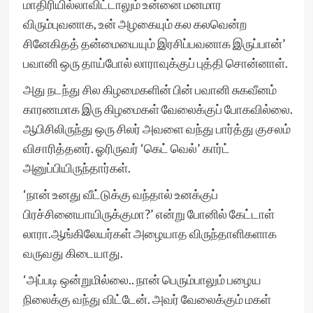
மாதிரியில்லாவிட்டாலும் உன்னை மனமார
விரும்புவனாக, உன் அழகையும் கல கலவென்ற
சினேகிதத் தன்மையையும் இரசிப்பவனாக இருப்பான்’
பவானி ஒரு தாய்போல் லாராவுக்குப் புத்தி சொன்னாள்.
அது நடந்து சில கிழமைகளின் பின் பவானி சுகவீனம்
காரணமாக இரு கிழமைகள் வேலைக்குப் போகவில்லை.
ஆபிசிலிருந்து ஒரு சிலர் அவளை வந்து பார்த்து குசலம்
விசாரித்தனர். ஓரிருவர் ‘கெட் வெல்’ கார்ட்
அனுப்பியிருந்தார்கள்.
‘நான் உனது வீட்டுக்கு வந்தால் உனக்குப்
பிரச்சினையாயிருக்குமா?’ என்று போனில் கேட்டாள்
லாரா.ஆங்கிலேயர்கள் அழையாத விருந்தாளிகளாக
வருவது கிடையாது.
‘அப்படி ஒன்றுமில்லை.. நான் பெரும்பாலும் பழைய
நிலைக்கு வந்து விட்டேன். அவர் வேலைக்கும் மகள்