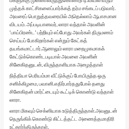
மகளுக்கு முன்னாலிருந்துகொண்டு டி.வியில் வரும்
முத்தக் காட்சிகளைப்பார்க்கத் தர்ம சங்கடப் படுவார்.
அவரைப் பொறுத்தவரையில் அதெல்லாம் ஆபாசமான
விடயம். அப்படியானவர், லாரா வந்தால் அவளின்
‘பாய்பிரண்ட’ பற்றியும் எப்போது அவர்கள் திருமணம்
செய்யப் போகிறார்கள் என்றும் கேட்கத்
தயங்கமாட்டார்.ஆனாலும் லாரா மறைமுகமாகக்
கேட்டுக்கொண்டபடியால் அவளை அவளின்
சினேகிதனுடன், விருந்தாளியாக அழைத்தாள்
நித்தியா பெரியம்மா வீட்டுக்குப் போயிருந்த ஒரு
சனிக்கிழமை, பவானி.எதிர்பார்ததுபோல் தனது
சினேகிதன் மார்ட்டையும் கூட்டிக் கொண்டு வந்தாள்
லாரா.
லாரா மிகவும் செக்ஸியாக உடுத்திருந்தாள்.அவனுடன்
நெருங்கிக் கொண்டு கிட்டத்தட்ட அணைத்தமாதிரி
உட்கார்ந்திருந்தாள்.