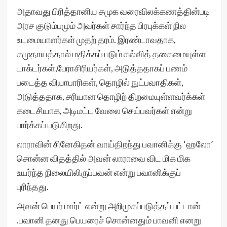
அதாவது பிரித்தானிய சமுக வரைவிலக்கணத்தின்படி
அரச குடும்பமும் அவர்கள் சார்ந்த பிரபுக்கள் நில
உடமையாளர்கள் முதற் தரம். இரண்டாவதாக,
சமுதாயத்தால் மதிக்கப் படும் கல்வித் தகைமையுள்ள
டாக்டர்கள்,பேராசிரியர்கள், அடுத்ததாகப் பணம்
படைத்த வியாபாரிகள், தொழில் நுட்பவாதிகள்,
அடுத்ததாக, சரியான தொழிற் திறமையுள்ளவர்க்கள்
கடைசியாக, அடிமட்ட வேலை செய்பவர்கள் என்று
பார்க்கப் படுகிறது.
லாராவின் சினேகிதன் வாய்திறந்து பவானிக்கு ‘ஹலோ’
சொன்ன விதத்தில் அவன் லாராவை விட மிக மிக
உயர்ந்த நிலையிலிருப்பவன் என்று பவானிக்குப்
புரிந்தது.
அவன் பெயர் மார்ட் என்று அறிமுகப்படுத்தப் பட்டான்
.பவானி தனது பெயரைச் சொன்னதும் பாவனி எனறு