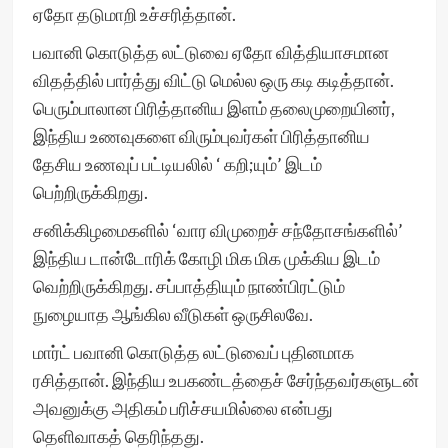
ஏதோ தடுமாறி உச்சரித்தான்.
பவானி கொடுத்த லட்டுவை ஏதோ வித்தியாசமான
விதத்தில் பார்த்து விட்டு மெல்ல ஒரு கடி கடித்தான்.
பெரும்பாலான பிரித்தானிய இளம் தலைமுறையினர்,
இந்திய உணவுகளை விரும்புவர்கள் பிரித்தானிய
தேசிய உணவுப் பட்டியலில் ‘ கறி;யும்’ இடம்
பெற்றிருக்கிறது.
சனிக்கிழமைகளில் ‘வார விமுறைச் சந்தோசங்களில்’
இந்திய டான்டோரிக் கோழி மிக மிக முக்கிய இடம்
வெற்றிருக்கிறது. சப்பாத்தியும் நாண்பிரட்டும்
நுழையாத ஆங்கில வீடுகள் ஒருசிலவே.
மார்ட் பவானி கொடுத்த லட்டுவைப் புதினமாக
ரசித்தான். இந்திய உபகண்டத்தைச் சேர்ந்தவர்களுடன்
அவனுக்கு அதிகம் பரிச்சயமில்லை என்பது
தெளிவாகத் தெரிந்தது.