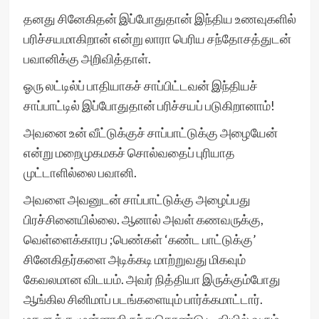
தனது சினேகிதன் இப்போதுதான் இந்திய உணவுகளில்
பரிச்சயமாகிறான் என்று லாரா பெரிய சந்தோசத்துடன்
பவானிக்கு அறிவித்தாள்.
ஓரு லட்டில்ப் பாதியாகச் சாப்பிட்டவன் இந்தியச்
சாப்பாட்டில் இப்போதுதான் பரிச்சயப் படுகிறானாம்!
அவனை உன் வீட்டுக்குச் சாப்பாட்டுக்கு அழையேன்
என்று மறைமுகமகச் சொல்வதைப் புரியாத
முட்டாளில்லை பவானி.
அவளை அவனுடன் சாப்பாட்டுக்கு அழைப்பது
பிரச்சினையில்லை. ஆனால் அவள் கணவருக்கு,
வெள்ளைக்காரப ;பெண்கள் ‘கண்ட பாட்டுக்கு’
சினேகிதர்களை அடிக்கடி மாற்றுவது மிகவும்
கேவலமான விடயம். அவர் நித்தியா இருக்கும்போது
ஆங்கில சினிமாப் படங்களையும் பார்க்கமாட்டார்.