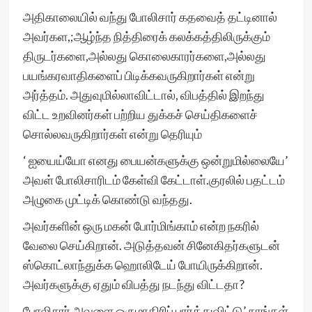
அதிகாலையில் வந்து போலிசார் கதவைத் தட்டினால்
அவர்கள,;ஆழ்ந்த நித்திரைக் கலக்கத்திலிருக்கும்
திருடர்களை,அல்லது கொலைகாரர்களை,அல்லது
பயங்கரவாதிகளைப் பிடிக்கவருகிறார்கள் என்று
அர்த்தம். அதுவுமில்லாவிட்டால், விபத்தில் இறந்து
விட்ட உறவினர்கள் பற்றிய துக்கச் செய்திகளைச்
சொல்லவருகிறார்கள் என்று தெரியும்
‘ ஐயைய்யோ எனது பையன்களுக்கு ஒன்றுமில்லையே’
அவள் போலிசாரிடம் கேள்வி கேட்டாள்.குரலில் பதட்டம்
அழுகை முட்டிக் கொண்டு வந்தது.
அவர்களின் ஒரு மகன் போர்மிங்காம் என்ற நகரில்
வேலை செய்கிறான். அடுத்தவன் சினேகிதர்களுடன்
ஸ்கொட்லாந்துக்க ஹொலிடேய் போயிருக்கிறான்.
அவர்களுக்கு ஏதும் விபத்து நடந்து விட்டதா?
போலிசார் அவளை ஒருமாதிரிப் பார்த்துவிட்டு’ நாங்கள்