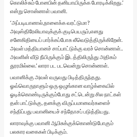
கொலிச்சும் போனபின் தனியாயிருக்க போரடிக்கிறது.’
என்று சொன்னாள் பவானி.
‘அப்படியானால்,நாளைக்க வரட்டுமா?
அவுஸ்திரேலியாவுக்குக் குடிபெயரும்,எனது
சனேகிதியைப் பார்க்கப்போக லீவெடுத்திருக்கிறேன்.
அவள் மத்தியானச் சாப்பாட்டுக்கு வரச் சொன்னாள்..
அவளின் வீடு நீயிருக்கும் இடத்திலிருந்து அதிகம்
தூரமில்லை.’ லாரா பட படவென்று சொன்னாள்.
பவானிக்கு அவள் வருவது பிடித்திருந்தது.
ஓவ்வொருநாளும் ஒரு ஒழுங்கான வாழ்க்கையில்
ஓடிக்கொண்டிருக்கும்போது சட்டென்று சில நாட்கள்
தன் பாட்டுக்கு, தனக்கு விருப்பமானவர்களைச்
சந்திப்பது பவானியைச் சந்தோசப் படுத்தியது.
லாராவுக்கு பவானி ஆபிசுக்குக்கொண்டுபோகும்
பலகார வகைகள் பிடிக்கும்.