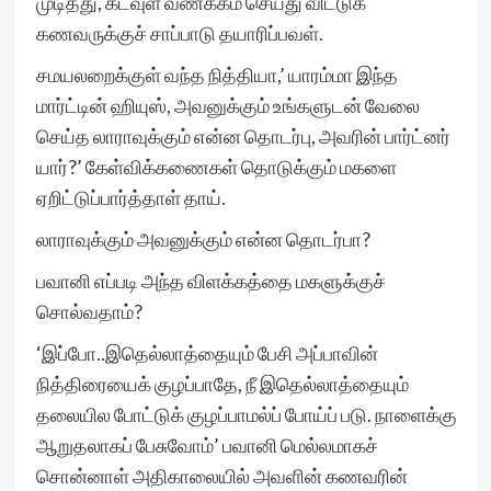
முடித்து, கடவுள் வணக்கம் செய்து விட்டுக்
கணவருக்குச் சாப்பாடு தயாரிப்பவள்.
சமயலறைக்குள் வந்த நித்தியா,’ யாரம்மா இந்த
மார்ட்டின் ஹியுஸ், அவனுக்கும் உங்களுடன் வேலை
செய்த லாராவுக்கும் என்ன தொடர்பு, அவரின் பார்ட்னர்
யார்?’ கேள்விக்கணைகள் தொடுக்கும் மகளை
ஏறிட்டுப்பார்த்தாள் தாய்.
லாராவுக்கும் அவனுக்கும் என்ன தொடர்பா?
பவானி எப்படி அந்த விளக்கத்தை மகளுக்குச்
சொல்வதாம்?
‘இப்போ..இதெல்லாத்தையும் பேசி அப்பாவின்
நித்திரையைக் குழப்பாதே, நீ இதெல்லாத்தையும்
தலையில போட்டுக் குழப்பாமல்ப் போய்ப் படு. நாளைக்கு
ஆறுதலாகப் பேசுவோம்’ பவானி மெல்லமாகச்
சொன்னாள் அதிகாலையில் அவளின் கணவரின்