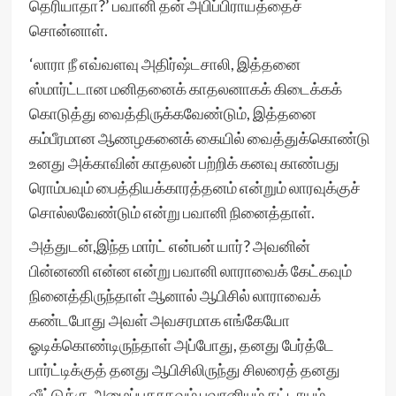
தெரியாதா?’ பவானி தன் அபிப்பிராயத்தைச்
சொன்னாள்.
‘லாரா நீ எவ்வளவு அதிர்ஷ்டசாலி, இத்தனை
ஸ்மார்ட்டான மனிதனைக் காதலனாகக் கிடைக்கக்
கொடுத்து வைத்திருக்கவேண்டும், இத்தனை
கம்பீரமான ஆணழகனைக் கையில் வைத்துக்கொண்டு
உனது அக்காவின் காதலன் பற்றிக் கனவு காண்பது
ரொம்பவும் பைத்தியக்காரத்தனம் என்றும் லாரவுக்குச்
சொல்லவேண்டும் என்று பவானி நினைத்தாள்.
அத்துடன்,இந்த மார்ட் என்பன் யார்? அவனின்
பின்னணி என்ன என்று பவானி லாராவைக் கேட்கவும்
நினைத்திருந்தாள் ஆனால் ஆபிசில் லாராவைக்
கண்டபோது அவள் அவசரமாக எங்கேயோ
ஓடிக்கொண்டிருந்தாள் அப்போது, தனது பேர்த்டே
பார்ட்டிக்குத் தனது ஆபிசிலிருந்து சிலரைத் தனது
வீட்டுக்கு அழைப்பதாகவும் பவானியும் கட்டாயம்