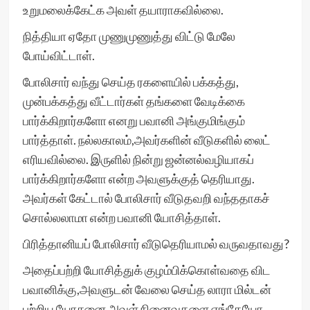
உறுமலைக்கேட்க அவள் தயாராகவில்லை.
நித்தியா ஏதோ முணுமுணுத்து விட்டு மேலே
போய்விட்டாள்.
போலிசார் வந்து செய்த ரகளையில் பக்கத்து,
முன்பக்கத்து வீட்டார்கள் தங்களை வேடிக்கை
பார்க்கிறார்களோ எனறு பவானி அங்குமிங்கும்
பார்த்தாள். நல்லகாலம்,அவர்களின் வீடுகளில் லைட்
எரியவில்லை. இருளில் நின்று ஜன்னல்வழியாகப்
பார்க்கிறார்களோ என்ற அவளுக்குத் தெரியாது.
அவர்கள் கேட்டால் போலிசார் வீடுதவறி வந்ததாகச்
சொல்லலாமா என்ற பவானி யோசித்தாள்.
பிரித்தானியப் போலிசார் வீடுதெரியாமல் வருவதாவது?
அதைப்பற்றி யோசித்துக் குழம்பிக்கொள்வதை விட
பவானிக்கு,அவளுடன் வேலை செய்த லாரா மில்டன்
பற்றிய யோசனை அவள் நினைவுகளை எங்கேயோ