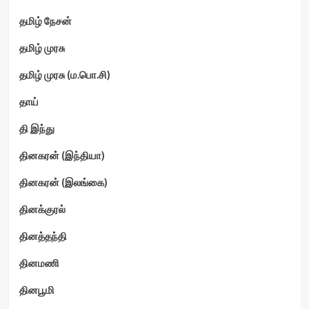
தமிழ் நேசன்
தமிழ் முரசு
தமிழ் முரசு (ம.பொ.சி)
தாய்
தி இந்து
தினகரன் (இந்தியா)
தினகரன் (இலங்கை)
தினக்குரல்
தினத்தந்தி
தினமணி
தினபூமி