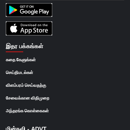
இதர பக்கங்கள்
கதை கேளுங்கள்
செய்திமடல்கள்
விளம்பரம் செய்வதற்கு
சேவைக்கான விதிமுறை
அந்தரங்க கொள்கைகள்
மின்கவி - ADVT