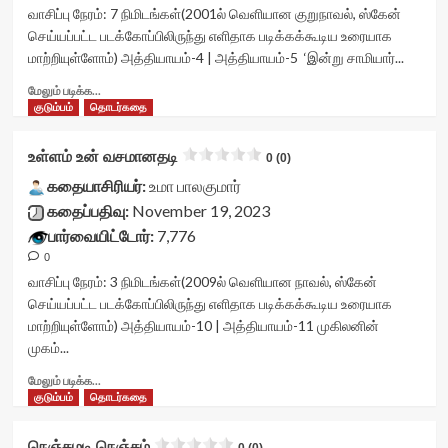
<div
வாசிப்பு நேரம்:
7
நிமிடங்கள்
(2001ல் வெளியான குறுநாவல், ஸ்கேன்
class='yasr-
செய்யப்பட்ட படக்கோப்பிலிருந்து எளிதாக படிக்கக்கூடிய உரையாக
stars-
மாற்றியுள்ளோம்) அத்தியாயம்-4 | அத்தியாயம்-5 ‘இன்று சாமியார்...
title
yasr-
Read
மேலும் படிக்க...
rater-
more
குடும்பம்
தொடர்கதை
stars'
about
id='yasr-
மாயா<div
உள்ளம் உன் வசமானதடி
0 (0)
visitor-
class="yasr-
votes-
vv-
கதையாசிரியர்:
உமா பாலகுமார்
readonly-
stars-
கதைப்பதிவு:
November 19, 2023
rater-
title-
பார்வையிட்டோர்:
7,776
6c300f9178a63'
container">
data-
0
<div
rating='0'
class='yasr-
வாசிப்பு நேரம்:
3
நிமிடங்கள்
(2009ல் வெளியான நாவல், ஸ்கேன்
data-
stars-
செய்யப்பட்ட படக்கோப்பிலிருந்து எளிதாக படிக்கக்கூடிய உரையாக
rater-
title
மாற்றியுள்ளோம்) அத்தியாயம்-10 | அத்தியாயம்-11 முகிலனின்
starsize='16'
yasr-
முகம்...
data-
rater-
rater-
stars'
Read
மேலும் படிக்க...
postid='41944'
id='yasr-
more
குடும்பம்
தொடர்கதை
data-
visitor-
about
rater-
votes-
உள்ளம்
நெஞ்சமடி நெஞ்சம்
readonly='true'