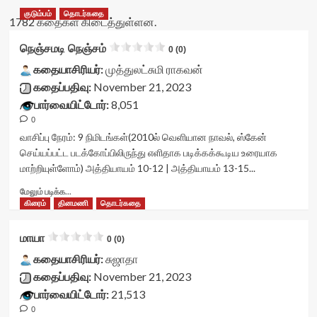
குடும்பம்
தொடர்கதை
1782 கதைகள் கிடைத்துள்ளன.
நெஞ்சமடி நெஞ்சம்
0 (0)
கதையாசிரியர்:
முத்துலட்சுமி ராகவன்
கதைப்பதிவு:
November 21, 2023
பார்வையிட்டோர்:
8,051
0
வாசிப்பு நேரம்:
9
நிமிடங்கள்
(2010ல் வெளியான நாவல், ஸ்கேன்
செய்யப்பட்ட படக்கோப்பிலிருந்து எளிதாக படிக்கக்கூடிய உரையாக
மாற்றியுள்ளோம்) அத்தியாயம் 10-12 | அத்தியாயம் 13-15...
Read
மேலும் படிக்க...
more
கிரைம்
தினமணி
தொடர்கதை
about
நெஞ்சமடி
மாயா
0 (0)
நெஞ்சம்<div
class="yasr-
கதையாசிரியர்:
சுஜாதா
vv-
கதைப்பதிவு:
November 21, 2023
stars-
பார்வையிட்டோர்:
21,513
title-
0
container">