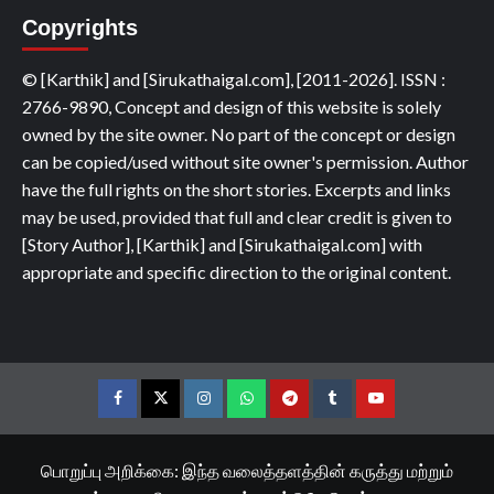
Copyrights
© [Karthik] and [Sirukathaigal.com], [2011-2026]. ISSN :
2766-9890, Concept and design of this website is solely
owned by the site owner. No part of the concept or design
can be copied/used without site owner's permission. Author
have the full rights on the short stories. Excerpts and links
may be used, provided that full and clear credit is given to
[Story Author], [Karthik] and [Sirukathaigal.com] with
appropriate and specific direction to the original content.
Facebook
Twitter
Instagram
Whatsapp
Telegram
Tumblr
YouTube
பொறுப்பு அறிக்கை: இந்த வலைத்தளத்தின் கருத்து மற்றும்