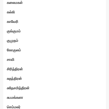
கலைமகள்
கல்கி
காவேரி
குங்குமம்
குமுதம்
கோகுலம்
சாவி
சிரித்திரன்
சுதந்திரன்
சுதேசமித்திரன்
சுபமங்களா
செம்மலர்