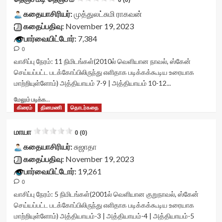
readonly-
0 (0)
உன்
data-
rater-
வசமானதடி<div
கதையாசிரியர்:
முத்துலட்சுமி ராகவன்
readonly-
2831633060fa7'
class="yasr-
கதைப்பதிவு:
November 19, 2023
attribute='true'
data-
vv-
>
பார்வையிட்டோர்:
7,384
rating='0'
stars-
</div>
data-
0
title-
<span
rater-
container">
வாசிப்பு நேரம்:
11
நிமிடங்கள்
(2010ல் வெளியான நாவல், ஸ்கேன்
class='yasr-
starsize='16'
<div
செய்யப்பட்ட படக்கோப்பிலிருந்து எளிதாக படிக்கக்கூடிய உரையாக
stars-
data-
class='yasr-
மாற்றியுள்ளோம்) அத்தியாயம் 7-9 | அத்தியாயம் 10-12...
title-
rater-
stars-
average'>0
postid='41764'
title
Read
மேலும் படிக்க...
(0)
data-
yasr-
more
கிரைம்
தினமணி
தொடர்கதை
</span>
rater-
rater-
about
</div>
readonly='true'
stars'
நெஞ்சமடி
மாயா
data-
0 (0)
id='yasr-
நெஞ்சம்<div
readonly-
visitor-
class="yasr-
கதையாசிரியர்:
சுஜாதா
attribute='true'
votes-
vv-
கதைப்பதிவு:
November 19, 2023
>
readonly-
stars-
</div>
பார்வையிட்டோர்:
19,261
rater-
title-
<span
3063f67f3a447'
0
container">
class='yasr-
data-
<div
வாசிப்பு நேரம்:
5
நிமிடங்கள்
(2001ல் வெளியான குறுநாவல், ஸ்கேன்
stars-
rating='0'
class='yasr-
செய்யப்பட்ட படக்கோப்பிலிருந்து எளிதாக படிக்கக்கூடிய உரையாக
title-
data-
stars-
மாற்றியுள்ளோம்) அத்தியாயம்-3 | அத்தியாயம்-4 | அத்தியாயம்-5
average'>0
rater-
title