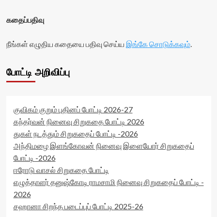
data-
rater-
readonly-
d06a739732f66'
கதைப்பதிவு
attribute='true'
data-
>
rating='0'
</div>
data-
நீங்கள் எழுதிய கதையை பதிவு செய்ய
இங்கே சொடுக்கவும்
.
<span
rater-
class='yasr-
starsize='16'
stars-
data-
போட்டி அறிவிப்பு
title-
rater-
average'>0
postid='41921'
(0)
data-
</span>
rater-
குவிகம் குறும் புதினப் போட்டி 2026-27
</div>
readonly='true'
கந்தர்வன் நினைவு சிறுகதை போட்டி 2026
data-
துகள் நடத்தும் சிறுகதைப் போட்டி -2026
readonly-
attribute='true'
அந்திமழை இளங்கோவன் நினைவு இளையோர் சிறுகதைப்
>
போட்டி -2026
</div>
ஈரோடு வாசல் சிறுகதை போட்டி
<span
class='yasr-
எழுத்தாளர் தனுஷ்கோடி ராமசாமி நினைவு சிறுகதைப் போட்டி -
stars-
2026
title-
சஹானா சிறந்த படைப்புப் போட்டி 2025-26
average'>0
(0)