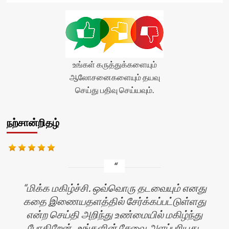
</span>
</div>
உங்கள் கருத்துக்களையும்
ஆலோசனைகளையும் தயவு
செய்து பதிவு செய்யவும்.
நற்சான்றிதழ்
மிக்க மகிழ்ச்சி. ஒவ்வொரு தடவையும் எனது
கதை இணையதளத்தில் சேர்க்கப்பட்டுள்ளது
என்ற செய்தி அறிந்து உண்மையில் மகிழ்ந்து
போகிறேன். உங்களின் சேவை அளப்பரியது.