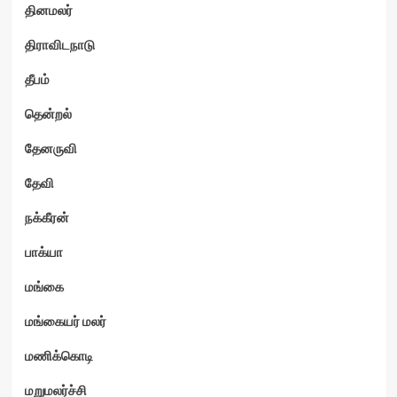
தினமலர்
திராவிடநாடு
தீபம்
தென்றல்
தேனருவி
தேவி
நக்கீரன்
பாக்யா
மங்கை
மங்கையர் மலர்
மணிக்கொடி
மறுமலர்ச்சி