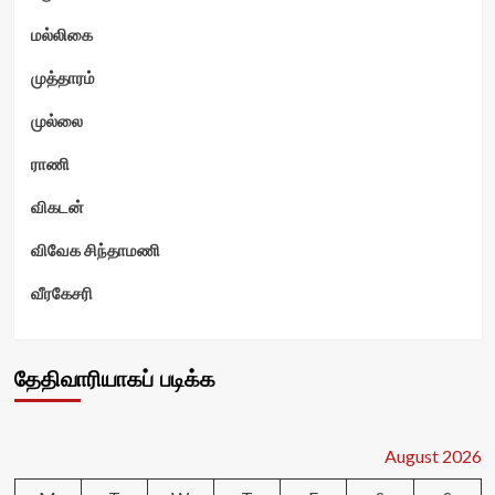
மல்லிகை
முத்தாரம்
முல்லை
ராணி
விகடன்
விவேக சிந்தாமணி
வீரகேசரி
தேதிவாரியாகப் படிக்க
August 2026