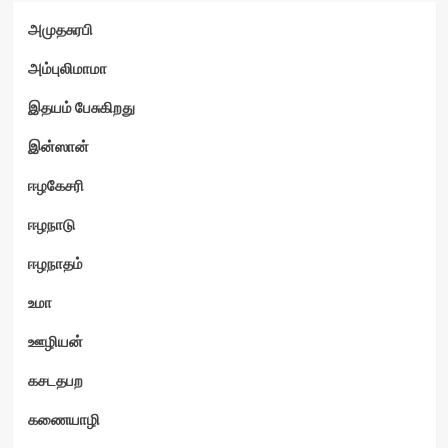
அமுதசுரபி
அம்புலிமாமா
இதயம் பேசுகிறது
இன்ஸான்
ஈழகேசரி
ஈழநாடு
ஈழநாதம்
உமா
ஊழியன்
கசடதபற
கணையாழி