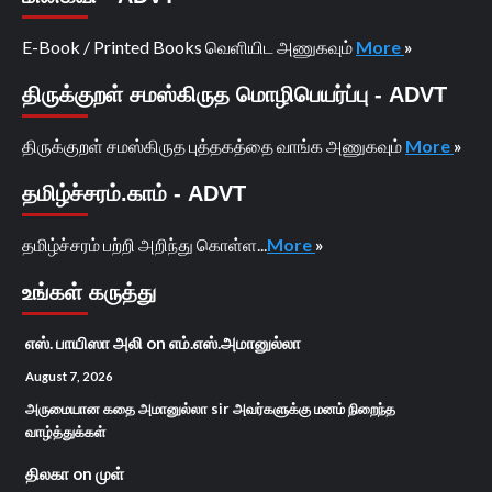
E-Book / Printed Books வெளியிட அணுகவும்
More
»
திருக்குறள் சமஸ்கிருத மொழிபெயர்ப்பு - ADVT
திருக்குறள் சமஸ்கிருத புத்தகத்தை வாங்க அணுகவும்
More
»
தமிழ்ச்சரம்.காம் - ADVT
தமிழ்ச்சரம் பற்றி அறிந்து கொள்ள...
More
»
உங்கள் கருத்து
எஸ். பாயிஸா அலி
on
எம்.எஸ்.அமானுல்லா
August 7, 2026
அருமையான கதை அமானுல்லா sir அவர்களுக்கு மனம் நிறைந்த
வாழ்த்துக்கள்
திலகா
on
முள்