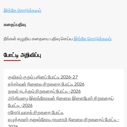
</span>
readonly='true'
visitor-
</div>
data-
இங்கே சொடுக்கவும்
votes-
readonly-
readonly-
attribute='true'
rater-
கதைப்பதிவு
>
3f80a06627177'
</div>
data-
<span
rating='0'
நீங்கள் எழுதிய கதையை பதிவு செய்ய
இங்கே சொடுக்கவும்
.
class='yasr-
data-
stars-
rater-
title-
starsize='16'
போட்டி அறிவிப்பு
average'>0
data-
(0)
rater-
</span>
postid='41994'
</div>
data-
குவிகம் குறும் புதினப் போட்டி 2026-27
rater-
கந்தர்வன் நினைவு சிறுகதை போட்டி 2026
readonly='true'
துகள் நடத்தும் சிறுகதைப் போட்டி -2026
data-
readonly-
அந்திமழை இளங்கோவன் நினைவு இளையோர் சிறுகதைப்
attribute='true'
போட்டி -2026
>
ஈரோடு வாசல் சிறுகதை போட்டி
</div>
<span
எழுத்தாளர் தனுஷ்கோடி ராமசாமி நினைவு சிறுகதைப் போட்டி -
class='yasr-
2026