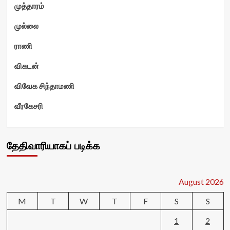
முத்தாரம்
முல்லை
ராணி
விகடன்
விவேக சிந்தாமணி
வீரகேசரி
தேதிவாரியாகப் படிக்க
August 2026
M
T
W
T
F
S
S
1
2