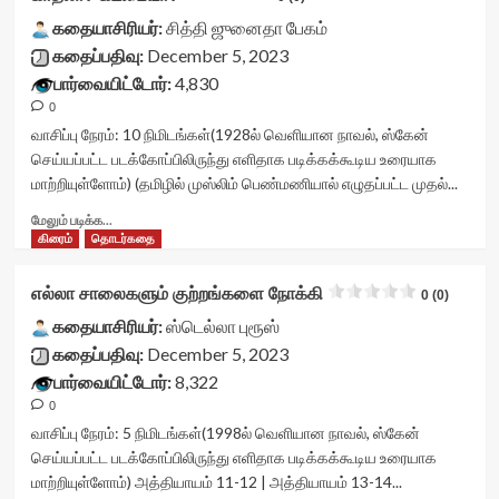
readonly-
vv-
readonly='true'
rater-
கதையாசிரியர்:
stars-
சித்தி ஜுனைதா பேகம்
data-
762ab0731a186'
title-
கதைப்பதிவு:
December 5, 2023
readonly-
data-
container">
பார்வையிட்டோர்:
4,830
attribute='true'
rating='0'
<div
>
data-
0
class='yasr-
</div>
rater-
stars-
வாசிப்பு நேரம்:
10
நிமிடங்கள்
(1928ல் வெளியான நாவல், ஸ்கேன்
<span
starsize='16'
title
செய்யப்பட்ட படக்கோப்பிலிருந்து எளிதாக படிக்கக்கூடிய உரையாக
class='yasr-
data-
yasr-
மாற்றியுள்ளோம்) (தமிழில் முஸ்லிம் பெண்மணியால் எழுதப்பட்ட முதல்...
stars-
rater-
rater-
title-
postid='42074'
stars'
Read
மேலும் படிக்க...
average'>0
data-
id='yasr-
more
கிரைம்
தொடர்கதை
(0)
rater-
visitor-
about
</span>
readonly='true'
votes-
காதலா?
எல்லா சாலைகளும் குற்றங்களை நோக்கி
</div>
0 (0)
data-
readonly-
கடமையா?
readonly-
rater-
<div
கதையாசிரியர்:
ஸ்டெல்லா புரூஸ்
attribute='true'
288a661a77aba'
class="yasr-
கதைப்பதிவு:
December 5, 2023
>
data-
vv-
பார்வையிட்டோர்:
8,322
</div>
rating='0'
stars-
<span
data-
0
title-
class='yasr-
rater-
container">
வாசிப்பு நேரம்:
5
நிமிடங்கள்
(1998ல் வெளியான நாவல், ஸ்கேன்
stars-
starsize='16'
<div
செய்யப்பட்ட படக்கோப்பிலிருந்து எளிதாக படிக்கக்கூடிய உரையாக
title-
data-
class='yasr-
மாற்றியுள்ளோம்) அத்தியாயம் 11-12 | அத்தியாயம் 13-14...
average'>0
rater-
stars-