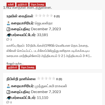
கல்கி
குடும்பம்
தொடர்கதை
1782 கதைகள் கிடைத்துள்ளன.
உறவின் கைதிகள்
0 (0)
கதையாசிரியர்:
ஜெயலலிதா
கதைப்பதிவு:
December 7, 2023
பார்வையிட்டோர்:
33,181
3
வாசிப்பு நேரம்:
10
நிமிடங்கள்
(1980ல் வெளியான தொடர்கதை,
ஸ்கேன் செய்யப்பட்ட படக்கோப்பிலிருந்து எளிதாக படிக்கக்கூடிய
உரையாக மாற்றியுள்ளோம்) அத்தியாயம் 1-2 | அத்தியாயம் 3-4 |...
Read
மேலும் படிக்க...
more
குடும்பம்
தொடர்கதை
about
உறவின்
நீயின்றி நானில்லை
0 (0)
கைதிகள்<div
class="yasr-
கதையாசிரியர்:
முத்துலட்சுமி ராகவன்
vv-
கதைப்பதிவு:
December 7, 2023
stars-
பார்வையிட்டோர்:
11,110
title-
0
container">