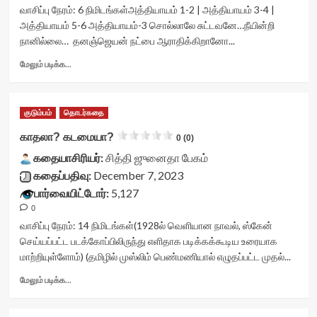
<div
வாசிப்பு நேரம்:
6
நிமிடங்கள்
அத்தியாயம் 1-2 | அத்தியாயம் 3-4 |
class='yasr-
அத்தியாயம் 5-6 அத்தியாயம்-3 சொல்லாலே சுட்டவனே…நீயின்றி
stars-
நானில்லை… தனஞ்ஜெயன் நட்பை ஆராதிக்கிறானோ...
title
yasr-
Read
மேலும் படிக்க...
rater-
more
stars'
about
id='yasr-
நீயின்றி
குடும்பம்
தொடர்கதை
visitor-
நானில்லை<div
votes-
class="yasr-
காதலா? கடமையா?
0 (0)
readonly-
vv-
rater-
கதையாசிரியர்:
stars-
சித்தி ஜுனைதா பேகம்
65c62d7a76871'
title-
கதைப்பதிவு:
December 7, 2023
data-
container">
பார்வையிட்டோர்:
5,127
rating='0'
<div
data-
0
class='yasr-
rater-
stars-
வாசிப்பு நேரம்:
14
நிமிடங்கள்
(1928ல் வெளியான நாவல், ஸ்கேன்
starsize='16'
title
செய்யப்பட்ட படக்கோப்பிலிருந்து எளிதாக படிக்கக்கூடிய உரையாக
data-
yasr-
மாற்றியுள்ளோம்) (தமிழில் முஸ்லிம் பெண்மணியால் எழுதப்பட்ட முதல்...
rater-
rater-
postid='42080'
stars'
Read
மேலும் படிக்க...
data-
id='yasr-
more
rater-
visitor-
about
readonly='true'