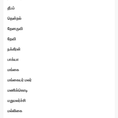
தீபம்
தென்றல்
தேனருவி
தேவி
நக்கீரன்
பாக்யா
மங்கை
மங்கையர் மலர்
மணிக்கொடி
மறுமலர்ச்சி
மல்லிகை