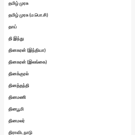
தமிழ் முரசு
தமிழ் முரசு (ம.பொ.சி)
தாய்
தி இந்து
தினகரன் (இந்தியா)
தினகரன் (இலங்கை)
தினக்குரல்
தினத்தந்தி
தினமணி
தினபூமி
தினமலர்
திராவிடநாடு