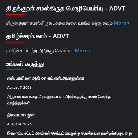
திருக்குறள் சமஸ்கிருத மொழிபெயர்ப்பு - ADVT
திருக்குறள் சமஸ்கிருத புத்தகத்தை வாங்க அணுகவும்
More
»
தமிழ்ச்சரம்.காம் - ADVT
தமிழ்ச்சரம் பற்றி அறிந்து கொள்ள...
More
»
உங்கள் கருத்து
எஸ். பாயிஸா அலி
on
எம்.எஸ்.அமானுல்லா
August 7, 2026
அருமையான கதை அமானுல்லா sir அவர்களுக்கு மனம் நிறைந்த
வாழ்த்துக்கள்
திலகா
on
முள்
August 4, 2026
இசுலாமிய சட்டம் ஆண்கள் செய்யும் பிழைக்கு பெண்களை தண்டிக்கிறது. அது