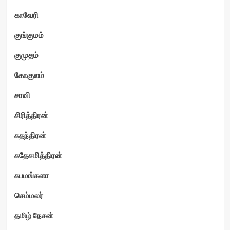
காவேரி
குங்குமம்
குமுதம்
கோகுலம்
சாவி
சிரித்திரன்
சுதந்திரன்
சுதேசமித்திரன்
சுபமங்களா
செம்மலர்
தமிழ் நேசன்