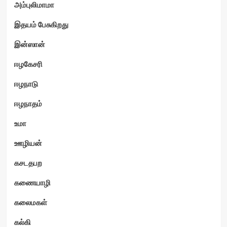
அம்புலிமாமா
இதயம் பேசுகிறது
இன்ஸான்
ஈழகேசரி
ஈழநாடு
ஈழநாதம்
உமா
ஊழியன்
கசடதபற
கணையாழி
கலைமகள்
கல்கி