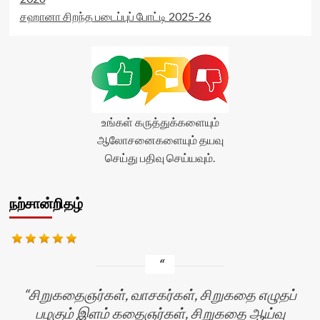
stars-
சஹானா சிறந்த படைப்புப் போட்டி 2025-26
title-
average'>0
(0)
</span>
</div>
உங்கள் கருத்துக்களையும்
ஆலோசனைகளையும் தயவு
செய்து பதிவு செய்யவும்.
நற்சான்றிதழ்
சிறுகதைஞர்கள், வாசகர்கள், சிறுகதை எழுதப்
பழகும் இளம் கதைஞர்கள், சிறுகதை ஆய்வு